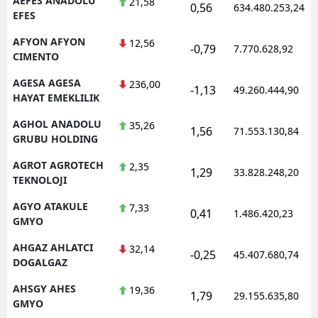
AEFES ANADOLU
21,58
0,56
634.480.253,24
EFES
M
AFYON AFYON
12,56
-0,79
7.770.628,92
İ
CIMENTO
İ
AGESA AGESA
236,00
-1,13
49.260.444,90
HAYAT EMEKLILIK
K
AGHOL ANADOLU
35,26
1,56
71.553.130,84
K
GRUBU HOLDING
AGROT AGROTECH
K
2,35
1,29
33.828.248,20
TEKNOLOJI
K
AGYO ATAKULE
7,33
0,41
1.486.420,23
GMYO
K
AHGAZ AHLATCI
32,14
K
-0,25
45.407.680,74
DOGALGAZ
K
AHSGY AHES
19,36
1,79
29.155.635,80
GMYO
K