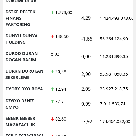
DOKUMCULUK
DSTKF DESTEK
1.773,00
4,29
FINANS
1.424.493.073,00
FAKTORING
DUNYH DUNYA
148,50
-1,66
56.264.124,90
HOLDING
DURDO DURAN
5,03
0,00
11.284.390,35
DOGAN BASIM
DURKN DURUKAN
20,58
2,90
53.981.050,35
SEKERLEME
2,05
DYOBY DYO BOYA
23.927.218,75
12,94
DZGYO DENIZ
7,17
0,99
7.911.539,74
GMYO
EBEBK EBEBEK
82,60
-7,92
174.464.082,00
MAGAZACILIK
ECILC ECZACIBASI