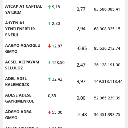
A1CAP A1 CAPITAL
9,18
E
0,77
83.586.085,41
YATIRIM
E
A1YEN A1
2,80
2,94
YENILENEBILIR
68.908.325,15
E
ENERJI
E
AAGYO AGAOGLU
12,87
-0,85
85.536.212,74
GMYO
E
ACSEL ACIPAYAM
128,50
2,47
26.128.191,00
G
SELULOZ
G
ADEL ADEL
32,42
9,97
149.318.118,44
KALEMCILIK
ADESE ADESE
0,85
0,00
52.065.239,39
H
GAYRIMENKUL
ADGYO ADRA
55,00
H
-2,48
36.451.393,75
GMYO
I