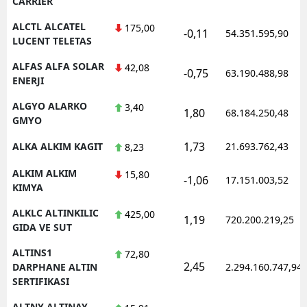
CARRIER
Y
ALCTL ALCATEL
175,00
-0,11
54.351.595,90
LUCENT TELETAS
Z
ALFAS ALFA SOLAR
42,08
-0,75
63.190.488,98
ENERJI
A
ALGYO ALARKO
3,40
B
1,80
68.184.250,48
GMYO
1,73
ALKA ALKIM KAGIT
21.693.762,43
8,23
K
ALKIM ALKIM
15,80
-1,06
17.151.003,52
KIMYA
B
ALKLC ALTINKILIC
425,00
1,19
720.200.219,25
Ş
GIDA VE SUT
B
ALTINS1
72,80
2,45
DARPHANE ALTIN
2.294.160.747,94
A
SERTIFIKASI
I
ALTNY ALTINAY