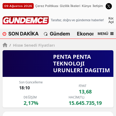
Çerez Politikası
Gizlilik İlkeleri
Künye
İletişim
09 Ağustos 2026
A
Koca
Tarafsız, doğru ve gündemce haberler!
Açık
A
SON DAKİKA
Gündem
Ekonomi
Dü
MENÜ
A
/
Hisse Senedi Fiyatları
A
PENTA PENTA
A
TEKNOLOJI
URUNLERI DAGITIM
A
A
Son Güncelleme
FİYAT
18:10
A
13,68
DEĞİŞİM
HACİM(TL)
A
2,17%
15.645.735,19
B