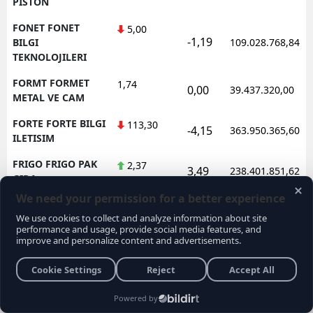
PISTON
FONET FONET
5,00
-1,19
BILGI
109.028.768,84
TEKNOLOJILERI
FORMT FORMET
1,74
0,00
39.437.320,00
METAL VE CAM
FORTE FORTE BILGI
113,30
-4,15
363.950.365,60
ILETISIM
FRIGO FRIGO PAK
2,37
3,49
238.401.851,62
GIDA
FRMPL FORMUL
35,76
1,48
92.565.525,00
PLASTIK VE METAL
FROTO FORD
78,10
-0,64
1.602.362.688,95
OTOSAN
FZLGY FUZUL
10,36
-4,43
172.638.488,80
GMYO