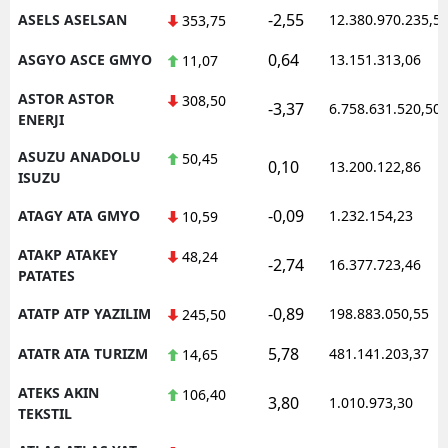
-2,55
ASELS ASELSAN
12.380.970.235,5
353,75
0,64
ASGYO ASCE GMYO
13.151.313,06
11,07
ASTOR ASTOR
308,50
-3,37
6.758.631.520,50
ENERJI
ASUZU ANADOLU
50,45
0,10
13.200.122,86
ISUZU
-0,09
ATAGY ATA GMYO
1.232.154,23
10,59
ATAKP ATAKEY
48,24
-2,74
16.377.723,46
PATATES
-0,89
ATATP ATP YAZILIM
198.883.050,55
245,50
5,78
ATATR ATA TURIZM
481.141.203,37
14,65
ATEKS AKIN
106,40
3,80
1.010.973,30
TEKSTIL