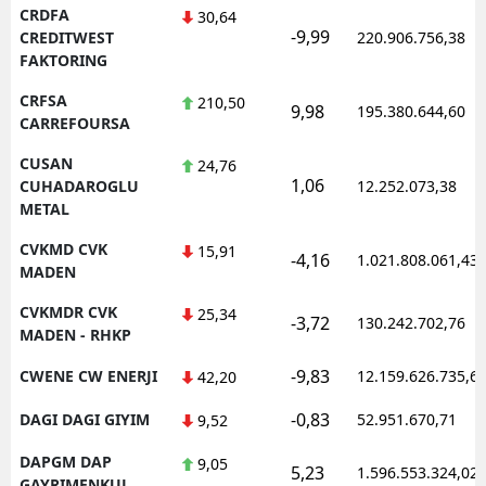
CRDFA
30,64
-9,99
CREDITWEST
220.906.756,38
FAKTORING
CRFSA
210,50
9,98
195.380.644,60
CARREFOURSA
CUSAN
24,76
1,06
CUHADAROGLU
12.252.073,38
METAL
CVKMD CVK
15,91
-4,16
1.021.808.061,43
MADEN
CVKMDR CVK
25,34
-3,72
130.242.702,76
MADEN - RHKP
-9,83
CWENE CW ENERJI
12.159.626.735,6
42,20
-0,83
DAGI DAGI GIYIM
52.951.670,71
9,52
DAPGM DAP
9,05
5,23
1.596.553.324,02
GAYRIMENKUL