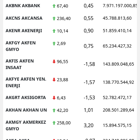
0,45
AKBNK AKBANK
7.971.197.000,85
67,40
M
0,55
AKCNS AKCANSA
45.788.813,60
236,40
M
0,90
AKENR AKENERJI
51.859.410,14
10,14
K
AKFGY AKFEN
2,69
0,75
65.234.427,32
M
GMYO
AKFIS AKFEN
M
96,55
-1,58
143.809.048,65
INSAAT
AKFYE AKFEN YEN.
23,88
-1,57
138.770.544,92
ENERJI
N
-1,53
AKGRT AKSIGORTA
52.782.472,17
6,43
N
1,01
AKHAN AKHAN UN
208.501.289,64
42,20
AKMGY AKMERKEZ
258,00
3,20
R
15.894.575,15
GMYO
S