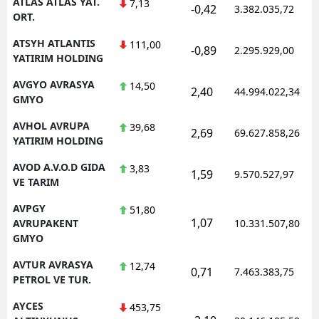
ATLAS ATLAS YAT.
7,13
-0,42
3.382.035,72
ORT.
ATSYH ATLANTIS
111,00
-0,89
2.295.929,00
YATIRIM HOLDING
AVGYO AVRASYA
14,50
2,40
44.994.022,34
GMYO
AVHOL AVRUPA
39,68
2,69
69.627.858,26
YATIRIM HOLDING
AVOD A.V.O.D GIDA
3,83
1,59
9.570.527,97
VE TARIM
AVPGY
51,80
1,07
AVRUPAKENT
10.331.507,80
GMYO
AVTUR AVRASYA
12,74
0,71
7.463.383,75
PETROL VE TUR.
AYCES
453,75