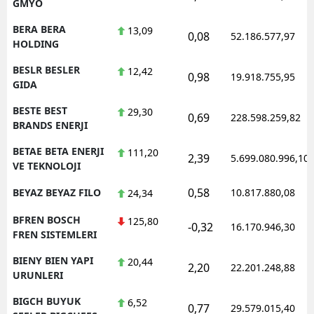
GMYO
BERA BERA
13,09
0,08
52.186.577,97
HOLDING
BESLR BESLER
12,42
0,98
19.918.755,95
GIDA
BESTE BEST
29,30
0,69
228.598.259,82
BRANDS ENERJI
BETAE BETA ENERJI
111,20
2,39
5.699.080.996,10
VE TEKNOLOJI
0,58
BEYAZ BEYAZ FILO
10.817.880,08
24,34
BFREN BOSCH
125,80
-0,32
16.170.946,30
FREN SISTEMLERI
BIENY BIEN YAPI
20,44
2,20
22.201.248,88
URUNLERI
BIGCH BUYUK
6,52
0,77
29.579.015,40