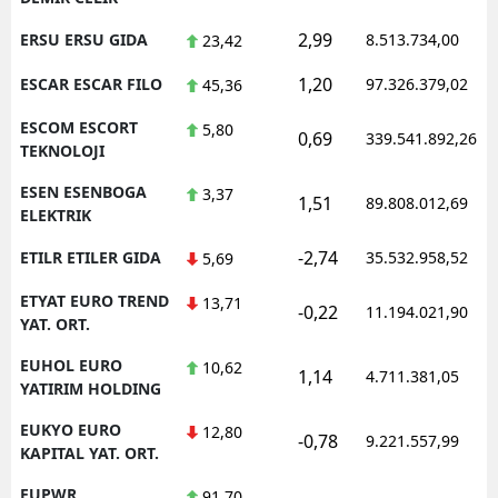
2,99
ERSU ERSU GIDA
8.513.734,00
23,42
1,20
ESCAR ESCAR FILO
97.326.379,02
45,36
ESCOM ESCORT
5,80
0,69
339.541.892,26
TEKNOLOJI
ESEN ESENBOGA
3,37
1,51
89.808.012,69
ELEKTRIK
-2,74
ETILR ETILER GIDA
35.532.958,52
5,69
ETYAT EURO TREND
13,71
-0,22
11.194.021,90
YAT. ORT.
EUHOL EURO
10,62
1,14
4.711.381,05
YATIRIM HOLDING
EUKYO EURO
12,80
-0,78
9.221.557,99
KAPITAL YAT. ORT.
EUPWR
91,70