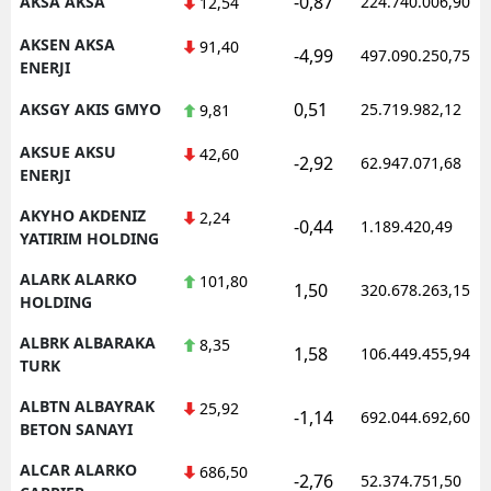
-0,87
AKSA AKSA
224.740.006,90
12,54
AKSEN AKSA
91,40
-4,99
497.090.250,75
ENERJI
S
0,51
AKSGY AKIS GMYO
25.719.982,12
9,81
S
AKSUE AKSU
42,60
-2,92
62.947.071,68
S
ENERJI
AKYHO AKDENIZ
T
2,24
-0,44
1.189.420,49
YATIRIM HOLDING
T
ALARK ALARKO
101,80
1,50
320.678.263,15
HOLDING
T
ALBRK ALBARAKA
8,35
T
1,58
106.449.455,94
TURK
Ş
ALBTN ALBAYRAK
25,92
-1,14
692.044.692,60
BETON SANAYI
U
ALCAR ALARKO
686,50
-2,76
52.374.751,50
V