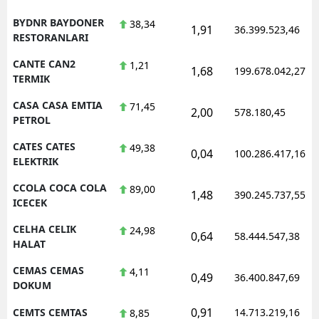
BYDNR BAYDONER
38,34
1,91
36.399.523,46
RESTORANLARI
CANTE CAN2
1,21
1,68
199.678.042,27
TERMIK
CASA CASA EMTIA
71,45
2,00
578.180,45
PETROL
CATES CATES
49,38
0,04
100.286.417,16
ELEKTRIK
CCOLA COCA COLA
89,00
1,48
390.245.737,55
ICECEK
CELHA CELIK
24,98
0,64
58.444.547,38
HALAT
CEMAS CEMAS
4,11
0,49
36.400.847,69
DOKUM
0,91
CEMTS CEMTAS
14.713.219,16
8,85