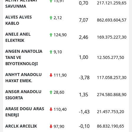
15,91
0,70
217.121.259,65
SAVUNMA
Y
ALVES ALVES
2,12
7,07
862.693.604,57
KABLO
K
ANELE ANEL
124,90
K
2,46
169.375.227,30
ELEKTRIK
O
ANGEN ANATOLIA
9,10
1,00
TANI VE
12.505.277,50
D
BIYOTEKNOLOJI
ANHYT ANADOLU
111,90
-3,78
117.058.257,30
HAYAT EMEK.
ANSGR ANADOLU
28,60
1,35
274.580.868,90
SIGORTA
ARASE DOGU ARAS
110,40
-1,43
21.457.753,20
ENERJI
-0,10
ARCLK ARCELIK
86.832.190,65
97,90