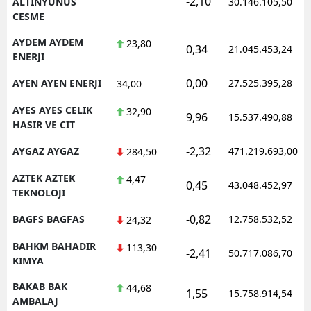
-2,10
ALTINYUNUS
30.146.105,50
CESME
AYDEM AYDEM
23,80
0,34
21.045.453,24
ENERJI
0,00
AYEN AYEN ENERJI
27.525.395,28
34,00
AYES AYES CELIK
32,90
9,96
15.537.490,88
HASIR VE CIT
-2,32
AYGAZ AYGAZ
471.219.693,00
284,50
AZTEK AZTEK
4,47
0,45
43.048.452,97
TEKNOLOJI
-0,82
BAGFS BAGFAS
12.758.532,52
24,32
BAHKM BAHADIR
113,30
-2,41
50.717.086,70
KIMYA
BAKAB BAK
44,68
1,55
15.758.914,54
AMBALAJ