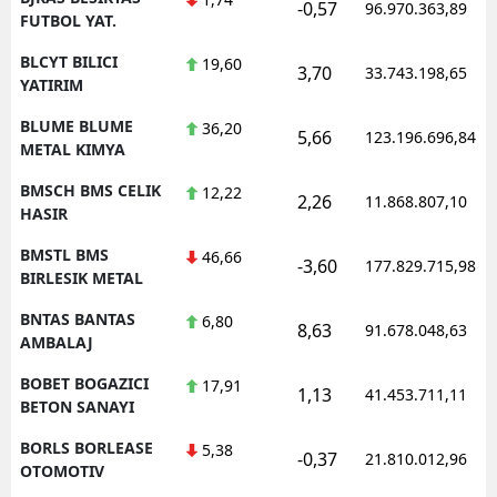
-0,57
96.970.363,89
FUTBOL YAT.
BLCYT BILICI
19,60
3,70
33.743.198,65
YATIRIM
BLUME BLUME
36,20
5,66
123.196.696,84
METAL KIMYA
BMSCH BMS CELIK
12,22
2,26
11.868.807,10
HASIR
BMSTL BMS
46,66
-3,60
177.829.715,98
BIRLESIK METAL
BNTAS BANTAS
6,80
8,63
91.678.048,63
AMBALAJ
BOBET BOGAZICI
17,91
1,13
41.453.711,11
BETON SANAYI
BORLS BORLEASE
5,38
-0,37
21.810.012,96
OTOMOTIV