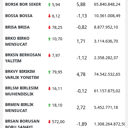
5,88
BORSK BOR SEKER
65.840.848,24
5,94
-1,13
BOSSA BOSSA
10.361.008,49
6,12
-0,82
BRISA BRISA
8.877.952,10
78,25
BRKO BIRKO
10,70
1,71
3.114.636,70
MENSUCAT
BRKSN BERKOSAN
7,97
-1,12
2.358.282,37
YALITIM
BRKVY BIRIKIM
79,95
4,78
74.542.532,65
VARLIK YONETIM
BRLSM BIRLESIM
16,11
-0,12
61.157.875,02
MUHENDISLIK
BRMEN BIRLIK
18,10
2,72
5.452.771,18
MENSUCAT
BRSAN BORUSAN
572,00
-1,89
1.308.264.872,50
BORU SANAYI