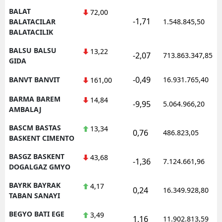
BALAT
72,00
-1,71
BALATACILAR
1.548.845,50
BALATACILIK
BALSU BALSU
13,22
-2,07
713.863.347,85
GIDA
-0,49
BANVT BANVIT
16.931.765,40
161,00
BARMA BAREM
14,84
-9,95
5.064.966,20
AMBALAJ
BASCM BASTAS
13,34
0,76
486.823,05
BASKENT CIMENTO
BASGZ BASKENT
43,68
-1,36
7.124.661,96
DOGALGAZ GMYO
BAYRK BAYRAK
4,17
0,24
16.349.928,80
TABAN SANAYI
BEGYO BATI EGE
3,49
1,16
11.902.813,59