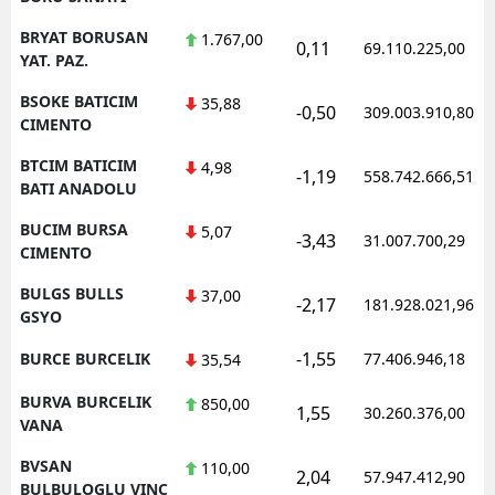
BRYAT BORUSAN
1.767,00
0,11
69.110.225,00
YAT. PAZ.
BSOKE BATICIM
35,88
-0,50
309.003.910,80
CIMENTO
BTCIM BATICIM
4,98
-1,19
558.742.666,51
BATI ANADOLU
BUCIM BURSA
5,07
-3,43
31.007.700,29
CIMENTO
BULGS BULLS
37,00
-2,17
181.928.021,96
GSYO
-1,55
BURCE BURCELIK
77.406.946,18
35,54
BURVA BURCELIK
850,00
1,55
30.260.376,00
VANA
BVSAN
110,00
2,04
57.947.412,90
BULBULOGLU VINC