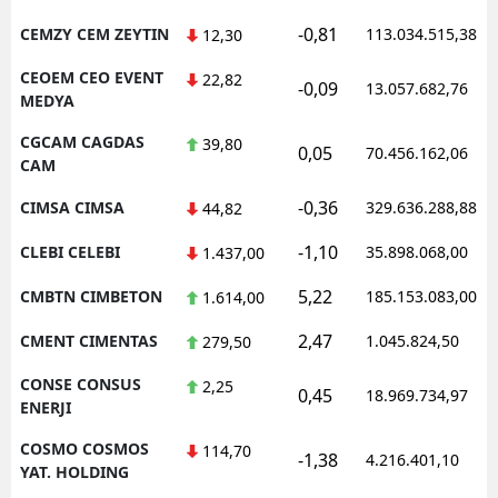
-0,81
CEMZY CEM ZEYTIN
113.034.515,38
12,30
CEOEM CEO EVENT
22,82
-0,09
13.057.682,76
MEDYA
CGCAM CAGDAS
39,80
0,05
70.456.162,06
CAM
-0,36
CIMSA CIMSA
329.636.288,88
44,82
-1,10
CLEBI CELEBI
35.898.068,00
1.437,00
5,22
CMBTN CIMBETON
185.153.083,00
1.614,00
2,47
CMENT CIMENTAS
1.045.824,50
279,50
CONSE CONSUS
2,25
0,45
18.969.734,97
ENERJI
COSMO COSMOS
114,70
-1,38
4.216.401,10
YAT. HOLDING