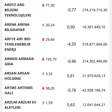
ARDYZ ARD
77,30
-0,77
BILISIM
274.219.710,30
TEKNOLOJILERI
ARENA ARENA
20,24
0,90
16.381.449,10
BILGISAYAR
ARFYE ARF BIO
29,66
-4,20
YENILENEBILIR
518.871.666,06
ENERJI
ARMGD ARMADA
195,70
-0,96
214.302.490,60
GIDA
ARSAN ARSAN
3,32
0,61
21.970.628,13
HOLDING
ARTMS ARTEMIS
38,20
-0,78
42.958.188,74
HALI
ARZUM ARZUM EV
1,59
0,63
12.041.644,21
ALETLERI