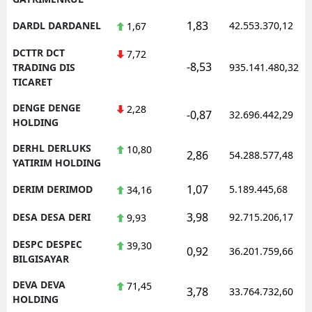
1,83
DARDL DARDANEL
42.553.370,12
1,67
DCTTR DCT
7,72
-8,53
TRADING DIS
935.141.480,32
TICARET
DENGE DENGE
2,28
-0,87
32.696.442,29
HOLDING
DERHL DERLUKS
10,80
2,86
54.288.577,48
YATIRIM HOLDING
1,07
DERIM DERIMOD
5.189.445,68
34,16
3,98
DESA DESA DERI
92.715.206,17
9,93
DESPC DESPEC
39,30
0,92
36.201.759,66
BILGISAYAR
DEVA DEVA
71,45
3,78
33.764.732,60
HOLDING