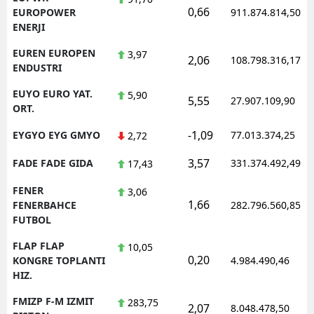
0,66
EUROPOWER
911.874.814,50
ENERJI
EUREN EUROPEN
3,97
2,06
108.798.316,17
ENDUSTRI
EUYO EURO YAT.
5,90
5,55
27.907.109,90
ORT.
-1,09
EYGYO EYG GMYO
77.013.374,25
2,72
3,57
FADE FADE GIDA
331.374.492,49
17,43
FENER
3,06
1,66
FENERBAHCE
282.796.560,85
FUTBOL
FLAP FLAP
10,05
0,20
KONGRE TOPLANTI
4.984.490,46
HIZ.
FMIZP F-M IZMIT
283,75
2,07
8.048.478,50