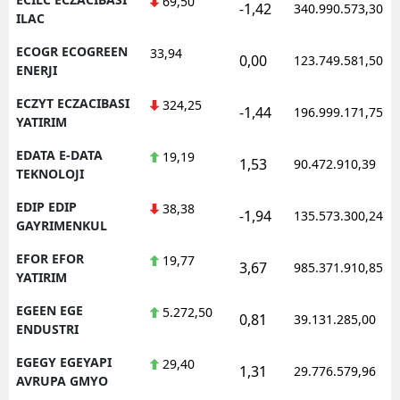
69,50
-1,42
340.990.573,30
ILAC
ECOGR ECOGREEN
33,94
0,00
123.749.581,50
ENERJI
ECZYT ECZACIBASI
324,25
-1,44
196.999.171,75
YATIRIM
EDATA E-DATA
19,19
1,53
90.472.910,39
TEKNOLOJI
EDIP EDIP
38,38
-1,94
135.573.300,24
GAYRIMENKUL
EFOR EFOR
19,77
3,67
985.371.910,85
YATIRIM
EGEEN EGE
5.272,50
0,81
39.131.285,00
ENDUSTRI
EGEGY EGEYAPI
29,40
1,31
29.776.579,96
AVRUPA GMYO