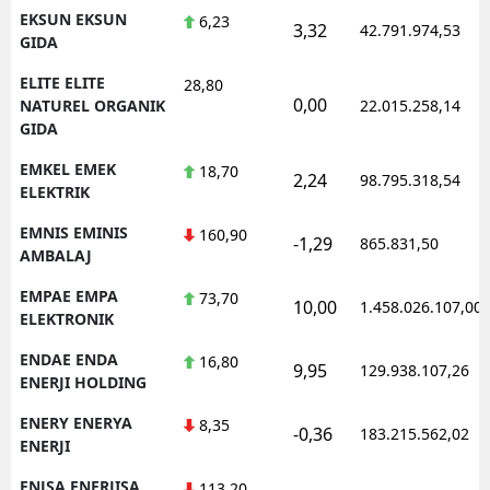
EKSUN EKSUN
6,23
3,32
42.791.974,53
GIDA
ELITE ELITE
28,80
0,00
NATUREL ORGANIK
22.015.258,14
GIDA
EMKEL EMEK
18,70
2,24
98.795.318,54
ELEKTRIK
EMNIS EMINIS
160,90
-1,29
865.831,50
AMBALAJ
EMPAE EMPA
73,70
10,00
1.458.026.107,00
ELEKTRONIK
ENDAE ENDA
16,80
9,95
129.938.107,26
ENERJI HOLDING
ENERY ENERYA
8,35
-0,36
183.215.562,02
ENERJI
ENJSA ENERJISA
113,20