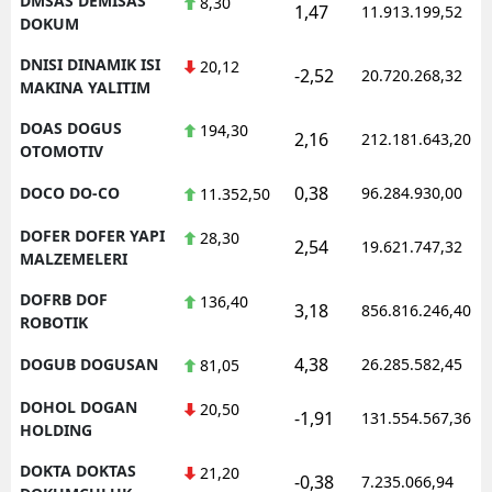
DMSAS DEMISAS
8,30
1,47
11.913.199,52
DOKUM
DNISI DINAMIK ISI
20,12
-2,52
20.720.268,32
MAKINA YALITIM
DOAS DOGUS
194,30
2,16
212.181.643,20
OTOMOTIV
0,38
DOCO DO-CO
96.284.930,00
11.352,50
DOFER DOFER YAPI
28,30
2,54
19.621.747,32
MALZEMELERI
DOFRB DOF
136,40
3,18
856.816.246,40
ROBOTIK
4,38
DOGUB DOGUSAN
26.285.582,45
81,05
DOHOL DOGAN
20,50
-1,91
131.554.567,36
HOLDING
DOKTA DOKTAS
21,20
-0,38
7.235.066,94