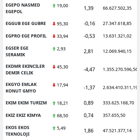
EGEPO NASMED
19,00
1,39
66.627.502,35
EGEPOL
-0,16
EGGUB EGE GUBRE
27.347.618,85
95,30
-0,53
EGPRO EGE PROFIL
13.631.321,02
33,94
EGSER EGE
2,93
2,81
12.069.940,15
SERAMIK
EKDMR EKINCILER
45,30
-4,47
1.355.270.596,56
DEMIR CELIK
EKGYO EMLAK
17,94
-1,37
2.634.410.311,19
KONUT GMYO
0,89
EKIM EKIM TURIZM
333.625.168,70
18,21
0,74
EKIZ EKIZ KIMYA
357.655,50
68,50
EKOS EKOS
5,49
1,86
47.521.377,14
TEKNOLOJI