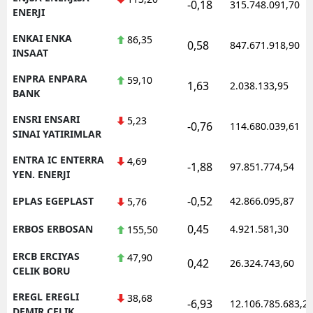
-0,18
315.748.091,70
ENERJI
ENKAI ENKA
86,35
0,58
847.671.918,90
INSAAT
ENPRA ENPARA
59,10
1,63
2.038.133,95
BANK
ENSRI ENSARI
5,23
-0,76
114.680.039,61
SINAI YATIRIMLAR
ENTRA IC ENTERRA
4,69
-1,88
97.851.774,54
YEN. ENERJI
-0,52
EPLAS EGEPLAST
42.866.095,87
5,76
0,45
ERBOS ERBOSAN
4.921.581,30
155,50
ERCB ERCIYAS
47,90
0,42
26.324.743,60
CELIK BORU
EREGL EREGLI
38,68
-6,93
12.106.785.683,2
DEMIR CELIK