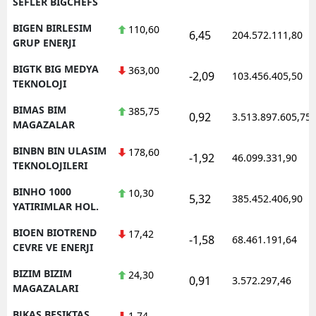
SEFLER BIGCHEFS
BIGEN BIRLESIM
110,60
6,45
204.572.111,80
GRUP ENERJI
BIGTK BIG MEDYA
363,00
-2,09
103.456.405,50
TEKNOLOJI
BIMAS BIM
385,75
0,92
3.513.897.605,75
MAGAZALAR
BINBN BIN ULASIM
178,60
-1,92
46.099.331,90
TEKNOLOJILERI
BINHO 1000
10,30
5,32
385.452.406,90
YATIRIMLAR HOL.
BIOEN BIOTREND
17,42
-1,58
68.461.191,64
CEVRE VE ENERJI
BIZIM BIZIM
24,30
0,91
3.572.297,46
MAGAZALARI
BJKAS BESIKTAS
1,74