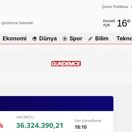
Çerez Politikası
Adana
16
°
Kocaeli
ve gündemce haberler!
Açık
Adıyaman
Ekonomi
Dünya
Spor
Bilim
Tekno
Afyonkarah
Ağrı
Amasya
Ankara
Antalya
Artvin
Aydın
HACİM(TL)
Son Güncelleme
%
36.324.390,21
Balıkesir
18:10