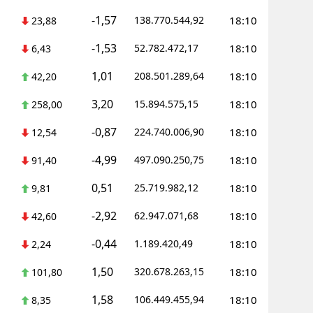
-1,57
138.770.544,92
18:10
23,88
Malatya
-1,53
52.782.472,17
18:10
6,43
Manisa
1,01
208.501.289,64
18:10
42,20
Kahramanm
3,20
15.894.575,15
18:10
258,00
Mardin
-0,87
224.740.006,90
18:10
12,54
Muğla
-4,99
497.090.250,75
18:10
91,40
Muş
0,51
25.719.982,12
18:10
9,81
Nevşehir
-2,92
62.947.071,68
18:10
42,60
Niğde
-0,44
1.189.420,49
18:10
2,24
Ordu
1,50
320.678.263,15
18:10
101,80
Rize
1,58
106.449.455,94
18:10
8,35
Sakarya