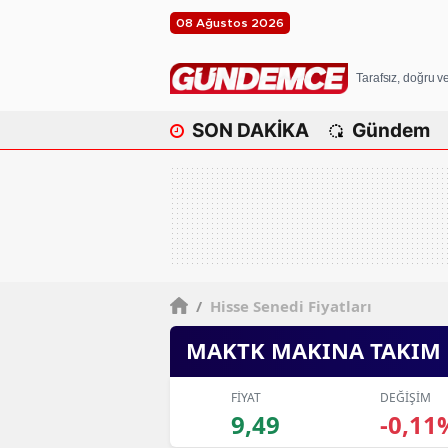
08 Ağustos 2026
Tarafsız, doğru 
SON DAKİKA
Gündem
/
Hisse Senedi Fiyatları
MAKTK MAKINA TAKIM
FİYAT
DEĞİŞİM
9,49
-0,11