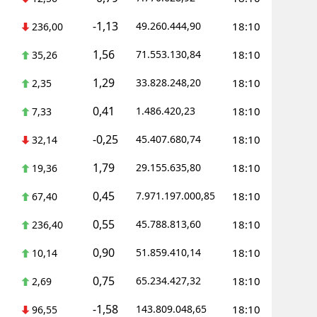
Mersin
-1,13
49.260.444,90
18:10
236,00
İstanbul
1,56
71.553.130,84
18:10
35,26
İzmir
1,29
33.828.248,20
18:10
2,35
Kars
0,41
1.486.420,23
18:10
7,33
Kastamonu
-0,25
45.407.680,74
18:10
32,14
Kayseri
1,79
29.155.635,80
18:10
19,36
Kırklareli
0,45
7.971.197.000,85
18:10
67,40
Kırşehir
0,55
45.788.813,60
18:10
236,40
0,90
Kocaeli
51.859.410,14
18:10
10,14
0,75
65.234.427,32
18:10
Konya
2,69
-1,58
143.809.048,65
18:10
96,55
Kütahya