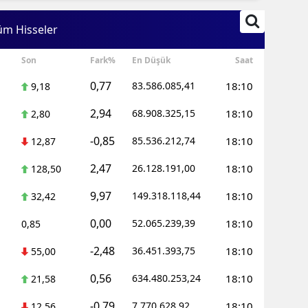
Edirne
üm Hisseler
Elazığ
Son
Fark%
En Düşük
Saat
Erzincan
0,77
83.586.085,41
18:10
9,18
Erzurum
2,94
68.908.325,15
18:10
2,80
Eskişehir
-0,85
85.536.212,74
18:10
12,87
Gaziantep
2,47
26.128.191,00
18:10
128,50
Giresun
9,97
149.318.118,44
18:10
32,42
Gümüşhan
0,00
52.065.239,39
18:10
0,85
Hakkari
-2,48
36.451.393,75
18:10
55,00
Hatay
0,56
634.480.253,24
18:10
21,58
Isparta
-0,79
7.770.628,92
18:10
12,56