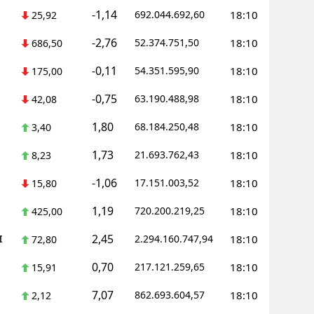
-1,14
692.044.692,60
18:10
25,92
Samsun
-2,76
52.374.751,50
18:10
686,50
Siirt
-0,11
54.351.595,90
18:10
175,00
Sinop
-0,75
63.190.488,98
18:10
42,08
Sivas
1,80
68.184.250,48
18:10
3,40
Tekirdağ
1,73
21.693.762,43
18:10
8,23
Tokat
-1,06
17.151.003,52
18:10
15,80
Trabzon
1,19
720.200.219,25
18:10
425,00
Tunceli
2,45
I
2.294.160.747,94
18:10
72,80
Şanlıurfa
0,70
217.121.259,65
18:10
15,91
Uşak
7,07
862.693.604,57
18:10
2,12
Van