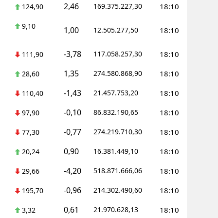
2,46
169.375.227,30
18:10
124,90
Yozgat
9,10
1,00
12.505.277,50
18:10
Zonguldak
-3,78
117.058.257,30
18:10
111,90
Aksaray
1,35
274.580.868,90
18:10
28,60
Bayburt
-1,43
21.457.753,20
18:10
110,40
Karaman
-0,10
86.832.190,65
18:10
97,90
Kırıkkale
-0,77
274.219.710,30
18:10
77,30
Batman
0,90
16.381.449,10
18:10
20,24
Şırnak
-4,20
518.871.666,06
18:10
29,66
Bartın
-0,96
214.302.490,60
18:10
195,70
Ardahan
0,61
21.970.628,13
18:10
3,32
Iğdır