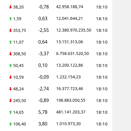
-0,78
42.958.188,74
18:10
38,20
Yalova
0,63
12.041.644,21
18:10
1,59
Karabük
-2,55
12.380.970.235,50
18:10
353,75
Kilis
0,64
13.151.313,06
18:10
11,07
Osmaniye
-3,37
6.758.631.520,50
18:10
308,50
Düzce
0,10
13.200.122,86
18:10
50,45
-0,09
1.232.154,23
18:10
10,59
-2,74
16.377.723,46
18:10
48,24
-0,89
198.883.050,55
18:10
245,50
5,78
481.141.203,37
18:10
14,65
3,80
1.010.973,30
18:10
106,40