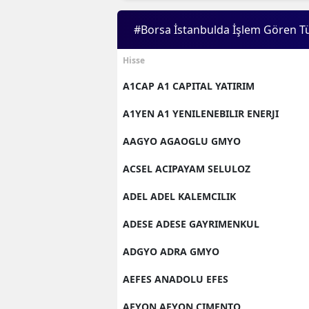
#Borsa İstanbulda İşlem Gören T
Hisse
A1CAP A1 CAPITAL YATIRIM
A1YEN A1 YENILENEBILIR ENERJI
AAGYO AGAOGLU GMYO
ACSEL ACIPAYAM SELULOZ
ADEL ADEL KALEMCILIK
ADESE ADESE GAYRIMENKUL
ADGYO ADRA GMYO
AEFES ANADOLU EFES
AFYON AFYON CIMENTO