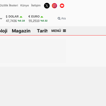
Gizlilik İlkeleri
Künye
İletişim
DOLAR
EURO
Ara
47,7436
55,2510
%0.18
%0.32
loji
Magazin
Tarih
MENÜ
isar