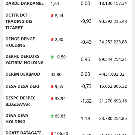
0,00
DARDL DARDANEL
18.130.157,34
1,64
DCTTR DCT
8,44
-9,93
TRADING DIS
90.392.235,48
TICARET
DENGE DENGE
2,30
-0,43
34.252.223,88
HOLDING
DERHL DERLUKS
10,50
0,96
89.544.754,21
YATIRIM HOLDING
0,00
DERIM DERIMOD
4.431.692,32
33,80
-0,73
DESA DESA DERI
15.052.866,32
9,55
DESPC DESPEC
38,94
-1,82
21.270.693,16
BILGISAYAR
DEVA DEVA
68,85
1,18
23.780.254,85
HOLDING
DGATE DATAGATE
106,20