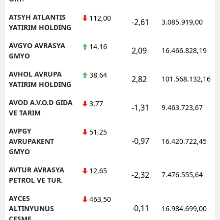
ATSYH ATLANTIS
112,00
-2,61
3.085.919,00
YATIRIM HOLDING
AVGYO AVRASYA
14,16
2,09
16.466.828,19
GMYO
AVHOL AVRUPA
38,64
2,82
101.568.132,16
YATIRIM HOLDING
AVOD A.V.O.D GIDA
3,77
-1,31
9.463.723,67
VE TARIM
AVPGY
51,25
-0,97
AVRUPAKENT
16.420.722,45
GMYO
AVTUR AVRASYA
12,65
-2,32
7.476.555,64
PETROL VE TUR.
AYCES
463,50
-0,11
ALTINYUNUS
16.984.699,00
CESME