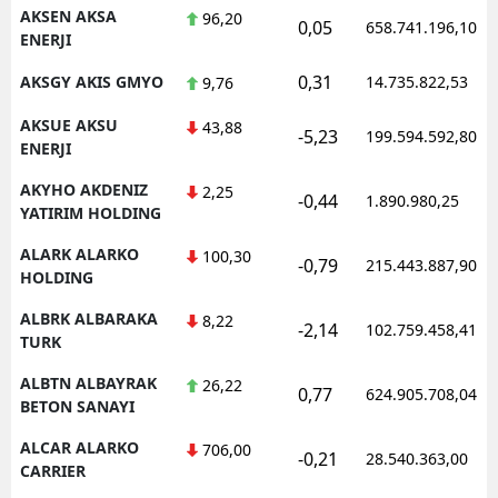
AKSEN AKSA
96,20
0,05
658.741.196,10
ENERJI
0,31
AKSGY AKIS GMYO
14.735.822,53
9,76
S
AKSUE AKSU
43,88
S
-5,23
199.594.592,80
ENERJI
S
AKYHO AKDENIZ
2,25
-0,44
1.890.980,25
YATIRIM HOLDING
T
ALARK ALARKO
100,30
-0,79
215.443.887,90
T
HOLDING
T
ALBRK ALBARAKA
8,22
-2,14
102.759.458,41
TURK
T
ALBTN ALBAYRAK
26,22
0,77
624.905.708,04
Ş
BETON SANAYI
ALCAR ALARKO
U
706,00
-0,21
28.540.363,00
CARRIER
V