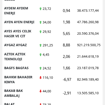
AYDEM AYDEM
23,72
0,94
38.473.177,44
ENERJI
1,98
AYEN AYEN ENERJI
47.786.260,98
34,00
AYES AYES CELIK
29,92
5,65
20.590.376,04
HASIR VE CIT
8,88
AYGAZ AYGAZ
921.219.500,75
291,25
AZTEK AZTEK
4,45
2,06
21.644.618,19
TEKNOLOJI
1,66
BAGFS BAGFAS
23.187.019,78
24,52
BAHKM BAHADIR
116,10
-6,97
82.949.189,40
KIMYA
BAKAB BAK
44,00
-2,91
13.505.585,10
AMBALAJ
BALAT
73,25