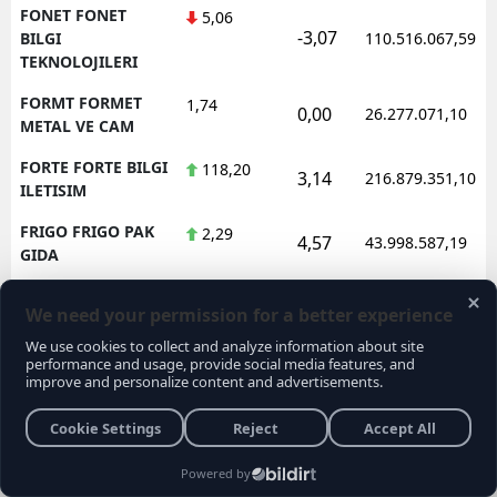
FONET FONET
5,06
-3,07
BILGI
110.516.067,59
TEKNOLOJILERI
FORMT FORMET
1,74
0,00
26.277.071,10
METAL VE CAM
FORTE FORTE BILGI
118,20
3,14
216.879.351,10
ILETISIM
FRIGO FRIGO PAK
2,29
4,57
43.998.587,19
GIDA
FRMPL FORMUL
35,24
1,44
134.044.839,52
PLASTIK VE METAL
FROTO FORD
78,60
-2,30
2.106.175.039,55
OTOSAN
FZLGY FUZUL
10,84
-1,45
152.707.172,43
GMYO
GARAN GARANTI
127,80