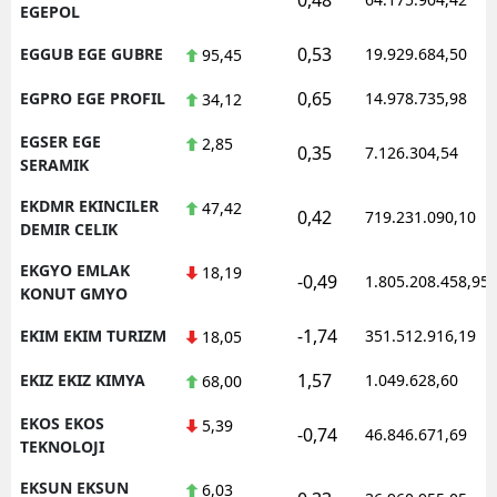
EGEPOL
0,53
EGGUB EGE GUBRE
19.929.684,50
95,45
0,65
EGPRO EGE PROFIL
14.978.735,98
34,12
EGSER EGE
2,85
0,35
7.126.304,54
SERAMIK
EKDMR EKINCILER
47,42
0,42
719.231.090,10
DEMIR CELIK
EKGYO EMLAK
18,19
-0,49
1.805.208.458,95
KONUT GMYO
-1,74
EKIM EKIM TURIZM
351.512.916,19
18,05
1,57
EKIZ EKIZ KIMYA
1.049.628,60
68,00
EKOS EKOS
5,39
-0,74
46.846.671,69
TEKNOLOJI
EKSUN EKSUN
6,03