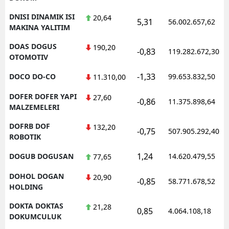
DNISI DINAMIK ISI
20,64
5,31
56.002.657,62
MAKINA YALITIM
DOAS DOGUS
190,20
-0,83
119.282.672,30
OTOMOTIV
-1,33
DOCO DO-CO
99.653.832,50
11.310,00
DOFER DOFER YAPI
27,60
-0,86
11.375.898,64
MALZEMELERI
DOFRB DOF
132,20
-0,75
507.905.292,40
ROBOTIK
1,24
DOGUB DOGUSAN
14.620.479,55
77,65
DOHOL DOGAN
20,90
-0,85
58.771.678,52
HOLDING
DOKTA DOKTAS
21,28
0,85
4.064.108,18
DOKUMCULUK