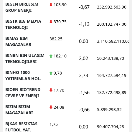
BIGEN BIRLESIM
103,90
-0,67
232.992.563,90
GRUP ENERJI
BIGTK BIG MEDYA
370,75
-1,13
200.132.747,00
TEKNOLOJI
BIMAS BIM
382,25
0,00
3.110.582.110,00
MAGAZALAR
BINBN BIN ULASIM
182,10
2,02
50.243.138,70
TEKNOLOJILERI
BINHO 1000
9,78
2,73
164.727.594,19
YATIRIMLAR HOL.
BIOEN BIOTREND
17,70
-1,56
182.772.498,89
CEVRE VE ENERJI
BIZIM BIZIM
24,08
-0,66
5.899.293,32
MAGAZALARI
BJKAS BESIKTAS
1,75
0,00
90.407.704,28
FUTBOL YAT.