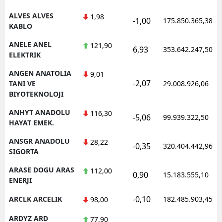
ALVES ALVES
1,98
Y
-1,00
175.850.365,38
KABLO
K
ANELE ANEL
121,90
6,93
353.642.247,50
ELEKTRIK
K
ANGEN ANATOLIA
9,01
O
-2,07
TANI VE
29.008.926,06
BIYOTEKNOLOJI
D
ANHYT ANADOLU
116,30
-5,06
99.939.322,50
HAYAT EMEK.
ANSGR ANADOLU
28,22
-0,35
320.404.442,96
SIGORTA
ARASE DOGU ARAS
112,00
0,90
15.183.555,10
ENERJI
-0,10
ARCLK ARCELIK
182.485.903,45
98,00
ARDYZ ARD
77,90