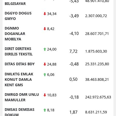
-5,43
48.901.410,80
BILGISAYAR
DGGYO DOGUS
34,34
-3,49
2.307.000,72
GMYO
DGNMO
8,42
-4,10
DOGANLAR
28.607.701,71
MOBILYA
DIRIT DIRITEKS
24,00
7,72
1.875.603,30
DIRILIS TEKSTIL
-0,48
DITAS DITAS BDY
25.331.235,80
24,88
DMLKTG EMLAK
6,06
0,50
KONUT DAMLA
38.463.808,21
KENT GMS
DMRGD DMR UNLU
10,83
-0,18
242.972.675,63
MAMULLER
DMSAS DEMISAS
8,18
1,87
8.631.211,59
DOKUM