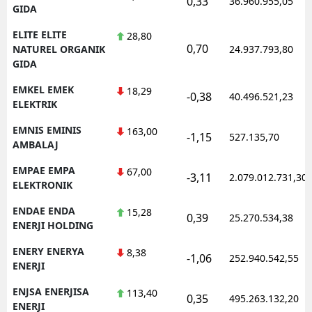
0,33
36.960.955,05
GIDA
ELITE ELITE
28,80
0,70
NATUREL ORGANIK
24.937.793,80
GIDA
EMKEL EMEK
18,29
-0,38
40.496.521,23
ELEKTRIK
EMNIS EMINIS
163,00
-1,15
527.135,70
AMBALAJ
EMPAE EMPA
67,00
-3,11
2.079.012.731,30
ELEKTRONIK
ENDAE ENDA
15,28
0,39
25.270.534,38
ENERJI HOLDING
ENERY ENERYA
8,38
-1,06
252.940.542,55
ENERJI
ENJSA ENERJISA
113,40
0,35
495.263.132,20
ENERJI