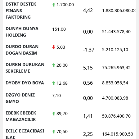
DSTKF DESTEK
1.700,00
4,42
FINANS
1.880.306.080,00
FAKTORING
DUNYH DUNYA
151,00
0,00
51.443.578,40
HOLDING
DURDO DURAN
5,03
-1,37
5.210.125,10
DOGAN BASIM
DURKN DURUKAN
20,00
5,15
75.265.963,42
SEKERLEME
0,56
DYOBY DYO BOYA
8.853.056,54
12,68
DZGYO DENIZ
7,10
0,00
4.700.083,98
GMYO
EBEBK EBEBEK
89,70
1,41
59.876.400,70
MAGAZACILIK
ECILC ECZACIBASI
70,50
2,25
164.015.900,50
ILAC