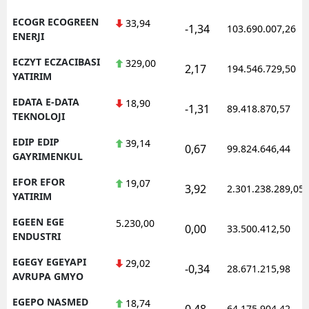
ECOGR ECOGREEN
33,94
-1,34
103.690.007,26
ENERJI
ECZYT ECZACIBASI
329,00
2,17
194.546.729,50
YATIRIM
EDATA E-DATA
18,90
-1,31
89.418.870,57
TEKNOLOJI
EDIP EDIP
39,14
0,67
99.824.646,44
GAYRIMENKUL
EFOR EFOR
19,07
3,92
2.301.238.289,05
YATIRIM
EGEEN EGE
5.230,00
0,00
33.500.412,50
ENDUSTRI
EGEGY EGEYAPI
29,02
-0,34
28.671.215,98
AVRUPA GMYO
EGEPO NASMED
18,74
0,48
64.175.904,42