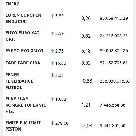
ENERJI
EUREN EUROPEN
3,89
0,26
86.658.412,29
ENDUSTRI
EUYO EURO YAT.
5,59
9,82
24.216.908,21
ORT.
6,18
EYGYO EYG GMYO
80.092.305,86
2,75
8,93
FADE FADE GIDA
82.152.795,81
16,83
FENER
3,01
-0,33
FENERBAHCE
238.030.015,39
FUTBOL
FLAP FLAP
10,03
1,21
KONGRE TOPLANTI
7.446.564,86
HIZ.
FMIZP F-M IZMIT
278,00
-2,03
9.441.891,50
PISTON