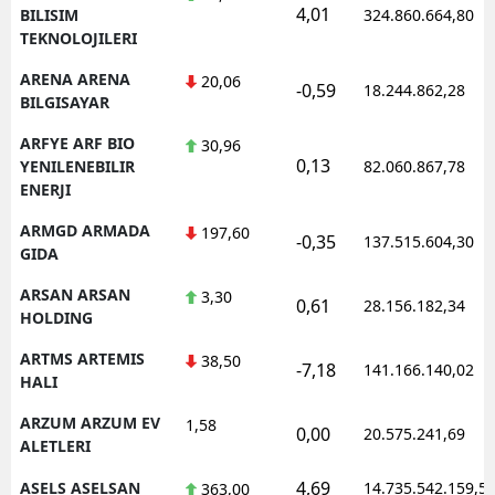
4,01
BILISIM
324.860.664,80
TEKNOLOJILERI
ARENA ARENA
20,06
-0,59
18.244.862,28
BILGISAYAR
ARFYE ARF BIO
30,96
0,13
YENILENEBILIR
82.060.867,78
ENERJI
ARMGD ARMADA
197,60
-0,35
137.515.604,30
GIDA
ARSAN ARSAN
3,30
0,61
28.156.182,34
HOLDING
ARTMS ARTEMIS
38,50
-7,18
141.166.140,02
HALI
ARZUM ARZUM EV
1,58
0,00
20.575.241,69
ALETLERI
4,69
ASELS ASELSAN
14.735.542.159,5
363,00