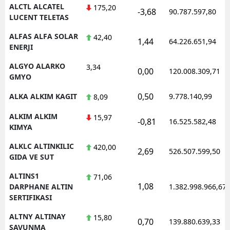
ALCTL ALCATEL
175,20
-3,68
90.787.597,80
LUCENT TELETAS
Y
ALFAS ALFA SOLAR
42,40
Z
1,44
64.226.651,94
ENERJI
A
ALGYO ALARKO
3,34
0,00
120.008.309,71
GMYO
B
0,50
ALKA ALKIM KAGIT
9.778.140,99
8,09
ALKIM ALKIM
15,97
-0,81
16.525.582,48
K
KIMYA
B
ALKLC ALTINKILIC
420,00
2,69
526.507.599,50
GIDA VE SUT
Ş
ALTINS1
71,06
1,08
DARPHANE ALTIN
1.382.998.966,67
B
SERTIFIKASI
A
ALTNY ALTINAY
15,80
0,70
139.880.639,33
SAVUNMA
I