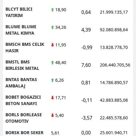
BLCYT BILICI
18,90
0,64
21.999.135,17
YATIRIM
BLUME BLUME
34,26
4,39
92.080.898,64
METAL KIMYA
BMSCH BMS CELIK
11,95
-0,99
13.828.778,70
HASIR
BMSTL BMS
48,40
7,60
206.440.705,56
BIRLESIK METAL
BNTAS BANTAS
6,26
0,81
14.786.890,57
AMBALAJ
BOBET BOGAZICI
17,71
-0,11
42.883.885,08
BETON SANAYI
BORLS BORLEASE
5,40
-3,57
22.485.578,60
OTOMOTIV
0,00
BORSK BOR SEKER
25.601.940,71
5,61