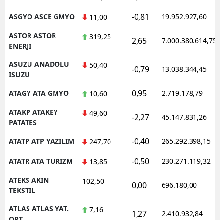
-0,81
ASGYO ASCE GMYO
19.952.927,60
11,00
ASTOR ASTOR
319,25
2,65
7.000.380.614,75
ENERJI
ASUZU ANADOLU
50,40
-0,79
13.038.344,45
ISUZU
0,95
ATAGY ATA GMYO
2.719.178,79
10,60
ATAKP ATAKEY
49,60
-2,27
45.147.831,26
PATATES
-0,40
ATATP ATP YAZILIM
265.292.398,15
247,70
-0,50
ATATR ATA TURIZM
230.271.119,32
13,85
ATEKS AKIN
102,50
0,00
696.180,00
TEKSTIL
ATLAS ATLAS YAT.
7,16
1,27
2.410.932,84
ORT.