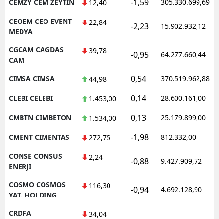
-1,59
CEMZY CEM ZEYTIN
305.330.699,69
12,40
CEOEM CEO EVENT
22,84
-2,23
15.902.932,12
MEDYA
CGCAM CAGDAS
39,78
-0,95
64.277.660,44
CAM
0,54
CIMSA CIMSA
370.519.962,88
44,98
0,14
CLEBI CELEBI
28.600.161,00
1.453,00
0,13
CMBTN CIMBETON
25.179.899,00
1.534,00
-1,98
CMENT CIMENTAS
812.332,00
272,75
CONSE CONSUS
2,24
-0,88
9.427.909,72
ENERJI
COSMO COSMOS
116,30
-0,94
4.692.128,90
YAT. HOLDING
CRDFA
34,04