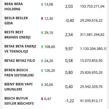
BERA BERA
13,08
2,03
153.753.271,04
HOLDING
BESLR BESLER
12,30
-0,40
29.299.616,22
GIDA
BESTE BEST
29,10
2,54
311.681.294,62
BRANDS ENERJI
BETAE BETA ENERJI
108,60
9,97
1.120.204.380,10
VE TEKNOLOJI
0,58
BEYAZ BEYAZ FILO
15.073.853,50
24,20
BFREN BOSCH
126,20
0,80
25.826.655,20
FREN SISTEMLERI
BIENY BIEN YAPI
20,00
0,40
25.542.329,70
URUNLERI
BIGCH BUYUK
6,47
-1,22
41.035.812,17
SEFLER BIGCHEFS