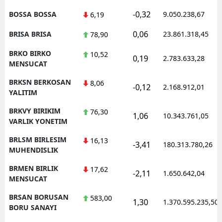
-0,32
BOSSA BOSSA
9.050.238,67
6,19
0,06
BRISA BRISA
23.861.318,45
78,90
BRKO BIRKO
10,52
0,19
2.783.633,28
MENSUCAT
BRKSN BERKOSAN
8,06
-0,12
2.168.912,01
YALITIM
BRKVY BIRIKIM
76,30
1,06
10.343.761,05
VARLIK YONETIM
BRLSM BIRLESIM
16,13
-3,41
180.313.780,26
MUHENDISLIK
BRMEN BIRLIK
17,62
-2,11
1.650.642,04
MENSUCAT
BRSAN BORUSAN
583,00
1,30
1.370.595.235,50
BORU SANAYI