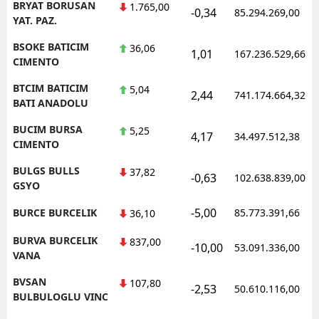
BRYAT BORUSAN
1.765,00
-0,34
85.294.269,00
YAT. PAZ.
BSOKE BATICIM
36,06
1,01
167.236.529,66
CIMENTO
BTCIM BATICIM
5,04
2,44
741.174.664,32
BATI ANADOLU
BUCIM BURSA
5,25
4,17
34.497.512,38
CIMENTO
BULGS BULLS
37,82
-0,63
102.638.839,00
GSYO
-5,00
BURCE BURCELIK
85.773.391,66
36,10
BURVA BURCELIK
837,00
-10,00
53.091.336,00
VANA
BVSAN
107,80
-2,53
50.610.116,00
BULBULOGLU VINC