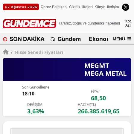
Çerez Politikası
Gizlilik İlkeleri
Künye
İletişim
07 Ağustos 2026
A
Koca
Tarafsız, doğru ve gündemce haberler!
Az bu
A
SON DAKİKA
Gündem
Ekonomi
Dü
MENÜ
A
/
Hisse Senedi Fiyatları
A
MEGMT
A
MEGA METAL
A
Son Güncelleme
A
FİYAT
18:10
68,50
A
DEĞİŞİM
HACİM(TL)
3,63%
266.385.619,65
A
B