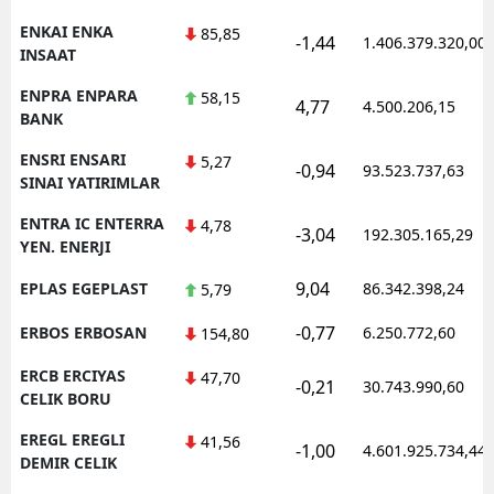
ENKAI ENKA
85,85
-1,44
1.406.379.320,00
INSAAT
ENPRA ENPARA
58,15
4,77
4.500.206,15
BANK
ENSRI ENSARI
5,27
-0,94
93.523.737,63
SINAI YATIRIMLAR
ENTRA IC ENTERRA
4,78
-3,04
192.305.165,29
YEN. ENERJI
9,04
EPLAS EGEPLAST
86.342.398,24
5,79
-0,77
ERBOS ERBOSAN
6.250.772,60
154,80
ERCB ERCIYAS
47,70
-0,21
30.743.990,60
CELIK BORU
EREGL EREGLI
41,56
-1,00
4.601.925.734,44
DEMIR CELIK