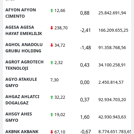
M
AFYON AFYON
12,66
0,88
25.842.691,94
CIMENTO
İ
AGESA AGESA
238,70
-2,41
166.209.655,25
İ
HAYAT EMEKLILIK
AGHOL ANADOLU
34,72
K
-1,48
91.358.768,56
GRUBU HOLDING
K
AGROT AGROTECH
2,32
0,43
34.100.258,91
TEKNOLOJI
K
AGYO ATAKULE
7,30
0,00
K
2.450.814,57
GMYO
K
AHGAZ AHLATCI
32,22
0,37
92.934.703,20
DOGALGAZ
K
AHSGY AHES
19,02
1,60
42.930.943,63
K
GMYO
K
-0,67
AKBNK AKBANK
8.774.651.783,65
67,10