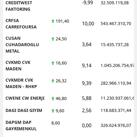
-9,99
CREDITWEST
32.509.119,08
FAKTORING
CRFSA
191,40
10,00
543.467.310,70
CARREFOURSA
CUSAN
24,50
3,64
CUHADAROGLU
15.435.737,28
METAL
CVKMD CVK
16,60
9,14
1.045.206.754,97
MADEN
CVKMDR CVK
26,32
9,39
282.966.110,94
MADEN - RHKP
5,88
CWENE CW ENERJI
11.230.937.061,6
46,80
2,56
DAGI DAGI GIYIM
118.683.371,44
9,60
DAPGM DAP
8,60
0,00
326.624.976,07
GAYRIMENKUL