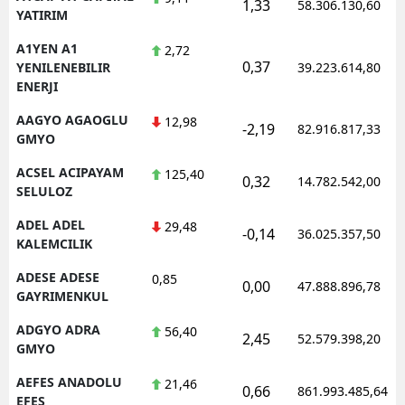
1,33
58.306.130,60
YATIRIM
E
A1YEN A1
2,72
E
0,37
YENILENEBILIR
39.223.614,80
ENERJI
E
AAGYO AGAOGLU
12,98
-2,19
82.916.817,33
E
GMYO
E
ACSEL ACIPAYAM
125,40
0,32
14.782.542,00
SELULOZ
G
ADEL ADEL
29,48
-0,14
36.025.357,50
KALEMCILIK
G
ADESE ADESE
0,85
0,00
47.888.896,78
GAYRIMENKUL
H
ADGYO ADRA
56,40
2,45
52.579.398,20
GMYO
H
AEFES ANADOLU
21,46
0,66
861.993.485,64
I
EFES