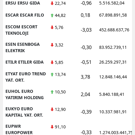
-0,96
ERSU ERSU GIDA
5.516.582,04
22,74
0,18
ESCAR ESCAR FILO
67.898.891,58
44,82
ESCOM ESCORT
5,76
-3,03
452.688.637,76
TEKNOLOJI
ESEN ESENBOGA
3,32
-0,30
83.952.739,11
ELEKTRIK
-0,51
ETILR ETILER GIDA
26.259.297,31
5,85
ETYAT EURO TREND
13,74
3,78
12.848.146,44
YAT. ORT.
EUHOL EURO
10,50
2,04
5.840.188,41
YATIRIM HOLDING
EUKYO EURO
12,90
-0,39
10.337.981,91
KAPITAL YAT. ORT.
EUPWR
91,10
-0,33
EUROPOWER
1.274.003.441,75