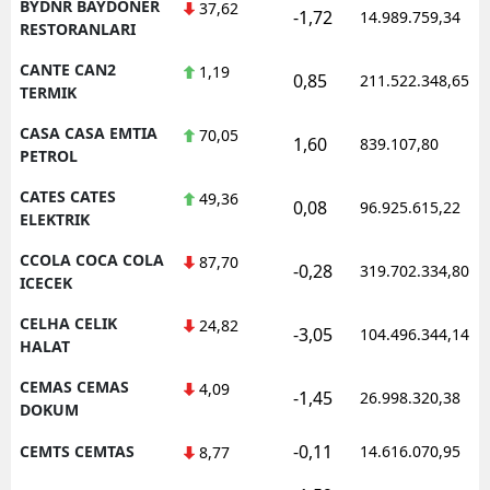
BYDNR BAYDONER
37,62
-1,72
14.989.759,34
RESTORANLARI
CANTE CAN2
1,19
0,85
211.522.348,65
TERMIK
CASA CASA EMTIA
70,05
1,60
839.107,80
PETROL
CATES CATES
49,36
0,08
96.925.615,22
ELEKTRIK
CCOLA COCA COLA
87,70
-0,28
319.702.334,80
ICECEK
CELHA CELIK
24,82
-3,05
104.496.344,14
HALAT
CEMAS CEMAS
4,09
-1,45
26.998.320,38
DOKUM
-0,11
CEMTS CEMTAS
14.616.070,95
8,77