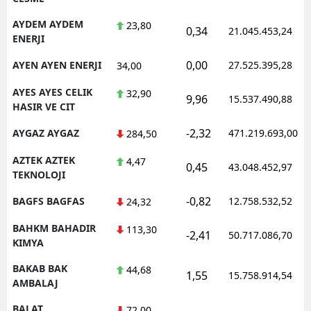
AYDEM AYDEM
23,80
0,34
21.045.453,24
ENERJI
0,00
AYEN AYEN ENERJI
27.525.395,28
34,00
AYES AYES CELIK
32,90
9,96
15.537.490,88
HASIR VE CIT
-2,32
AYGAZ AYGAZ
471.219.693,00
284,50
AZTEK AZTEK
4,47
0,45
43.048.452,97
TEKNOLOJI
-0,82
BAGFS BAGFAS
12.758.532,52
24,32
BAHKM BAHADIR
113,30
-2,41
50.717.086,70
KIMYA
BAKAB BAK
44,68
1,55
15.758.914,54
AMBALAJ
BALAT
72,00