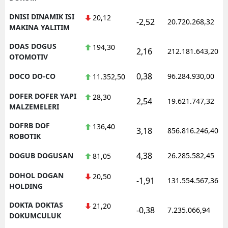
DNISI DINAMIK ISI
20,12
-2,52
20.720.268,32
MAKINA YALITIM
DOAS DOGUS
194,30
2,16
212.181.643,20
OTOMOTIV
0,38
DOCO DO-CO
96.284.930,00
11.352,50
DOFER DOFER YAPI
28,30
2,54
19.621.747,32
MALZEMELERI
DOFRB DOF
136,40
3,18
856.816.246,40
ROBOTIK
4,38
DOGUB DOGUSAN
26.285.582,45
81,05
DOHOL DOGAN
20,50
-1,91
131.554.567,36
HOLDING
DOKTA DOKTAS
21,20
-0,38
7.235.066,94
DOKUMCULUK