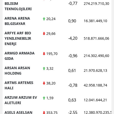
-0,77
BILISIM
274.219.710,30
TEKNOLOJILERI
ARENA ARENA
20,24
0,90
16.381.449,10
BILGISAYAR
ARFYE ARF BIO
29,66
-4,20
YENILENEBILIR
518.871.666,06
ENERJI
ARMGD ARMADA
195,70
-0,96
214.302.490,60
GIDA
ARSAN ARSAN
3,32
0,61
21.970.628,13
HOLDING
ARTMS ARTEMIS
38,20
-0,78
42.958.188,74
HALI
ARZUM ARZUM EV
1,59
0,63
12.041.644,21
ALETLERI
-2,55
ASELS ASELSAN
12.380.970.235,5
353,75