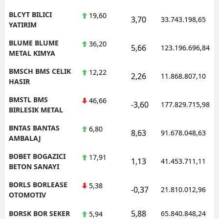
BLCYT BILICI
19,60
3,70
33.743.198,65
YATIRIM
BLUME BLUME
36,20
5,66
123.196.696,84
METAL KIMYA
BMSCH BMS CELIK
12,22
2,26
11.868.807,10
HASIR
BMSTL BMS
46,66
-3,60
177.829.715,98
BIRLESIK METAL
BNTAS BANTAS
6,80
8,63
91.678.048,63
AMBALAJ
BOBET BOGAZICI
17,91
1,13
41.453.711,11
BETON SANAYI
BORLS BORLEASE
5,38
-0,37
21.810.012,96
OTOMOTIV
5,88
BORSK BOR SEKER
65.840.848,24
5,94