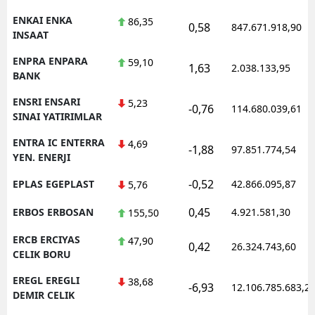
ENKAI ENKA
86,35
0,58
847.671.918,90
INSAAT
ENPRA ENPARA
59,10
1,63
2.038.133,95
BANK
ENSRI ENSARI
5,23
-0,76
114.680.039,61
SINAI YATIRIMLAR
ENTRA IC ENTERRA
4,69
-1,88
97.851.774,54
YEN. ENERJI
-0,52
EPLAS EGEPLAST
42.866.095,87
5,76
0,45
ERBOS ERBOSAN
4.921.581,30
155,50
ERCB ERCIYAS
47,90
0,42
26.324.743,60
CELIK BORU
EREGL EREGLI
38,68
-6,93
12.106.785.683,2
DEMIR CELIK