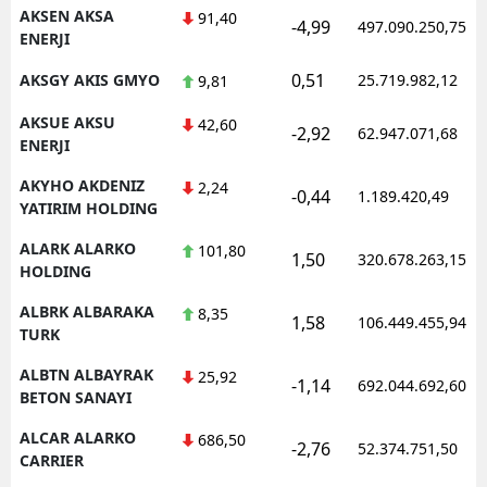
AKSEN AKSA
91,40
-4,99
497.090.250,75
ENERJI
0,51
AKSGY AKIS GMYO
25.719.982,12
9,81
S
AKSUE AKSU
42,60
S
-2,92
62.947.071,68
ENERJI
S
AKYHO AKDENIZ
2,24
-0,44
1.189.420,49
YATIRIM HOLDING
T
ALARK ALARKO
101,80
1,50
320.678.263,15
T
HOLDING
T
ALBRK ALBARAKA
8,35
1,58
106.449.455,94
TURK
T
ALBTN ALBAYRAK
25,92
-1,14
692.044.692,60
Ş
BETON SANAYI
ALCAR ALARKO
U
686,50
-2,76
52.374.751,50
CARRIER
V