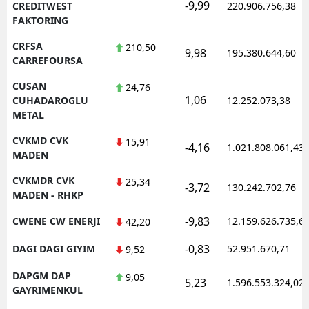
-9,99
CREDITWEST
220.906.756,38
FAKTORING
CRFSA
210,50
9,98
195.380.644,60
CARREFOURSA
CUSAN
24,76
1,06
CUHADAROGLU
12.252.073,38
METAL
CVKMD CVK
15,91
-4,16
1.021.808.061,43
MADEN
CVKMDR CVK
25,34
-3,72
130.242.702,76
MADEN - RHKP
-9,83
CWENE CW ENERJI
12.159.626.735,6
42,20
-0,83
DAGI DAGI GIYIM
52.951.670,71
9,52
DAPGM DAP
9,05
5,23
1.596.553.324,02
GAYRIMENKUL