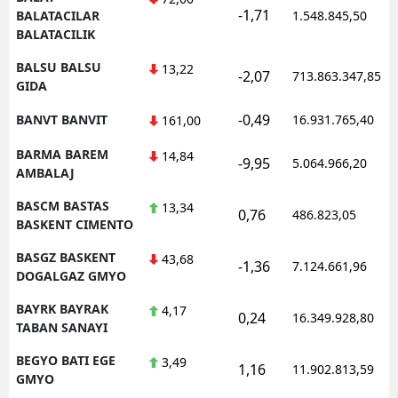
-1,71
BALATACILAR
1.548.845,50
BALATACILIK
BALSU BALSU
13,22
-2,07
713.863.347,85
GIDA
-0,49
BANVT BANVIT
16.931.765,40
161,00
BARMA BAREM
14,84
-9,95
5.064.966,20
AMBALAJ
BASCM BASTAS
13,34
0,76
486.823,05
BASKENT CIMENTO
BASGZ BASKENT
43,68
-1,36
7.124.661,96
DOGALGAZ GMYO
BAYRK BAYRAK
4,17
0,24
16.349.928,80
TABAN SANAYI
BEGYO BATI EGE
3,49
1,16
11.902.813,59
GMYO