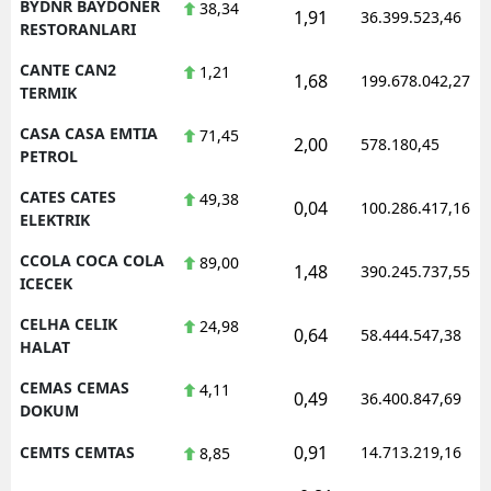
BYDNR BAYDONER
38,34
1,91
36.399.523,46
RESTORANLARI
CANTE CAN2
1,21
1,68
199.678.042,27
TERMIK
CASA CASA EMTIA
71,45
2,00
578.180,45
PETROL
CATES CATES
49,38
0,04
100.286.417,16
ELEKTRIK
CCOLA COCA COLA
89,00
1,48
390.245.737,55
ICECEK
CELHA CELIK
24,98
0,64
58.444.547,38
HALAT
CEMAS CEMAS
4,11
0,49
36.400.847,69
DOKUM
0,91
CEMTS CEMTAS
14.713.219,16
8,85