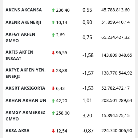
0,55
M
AKCNS AKCANSA
45.788.813,60
236,40
0,90
AKENR AKENERJI
51.859.410,14
M
10,14
AKFGY AKFEN
2,69
K
0,75
65.234.427,32
GMYO
M
AKFIS AKFEN
96,55
-1,58
143.809.048,65
INSAAT
M
AKFYE AKFEN YEN.
23,88
-1,57
138.770.544,92
ENERJI
N
-1,53
AKGRT AKSIGORTA
52.782.472,17
6,43
N
1,01
AKHAN AKHAN UN
208.501.289,64
42,20
AKMGY AKMERKEZ
258,00
3,20
15.894.575,15
GMYO
R
-0,87
AKSA AKSA
224.740.006,90
12,54
S