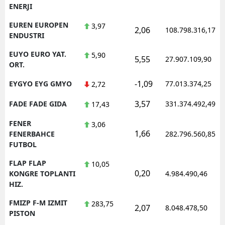
ENERJI
EUREN EUROPEN
3,97
2,06
108.798.316,17
ENDUSTRI
EUYO EURO YAT.
5,90
5,55
27.907.109,90
ORT.
-1,09
EYGYO EYG GMYO
77.013.374,25
2,72
3,57
FADE FADE GIDA
331.374.492,49
17,43
FENER
3,06
1,66
FENERBAHCE
282.796.560,85
FUTBOL
FLAP FLAP
10,05
0,20
KONGRE TOPLANTI
4.984.490,46
HIZ.
FMIZP F-M IZMIT
283,75
2,07
8.048.478,50
PISTON