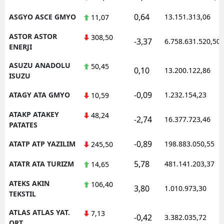
0,64
ASGYO ASCE GMYO
13.151.313,06
11,07
ASTOR ASTOR
308,50
-3,37
6.758.631.520,50
ENERJI
ASUZU ANADOLU
50,45
0,10
13.200.122,86
ISUZU
-0,09
ATAGY ATA GMYO
1.232.154,23
10,59
ATAKP ATAKEY
48,24
-2,74
16.377.723,46
PATATES
-0,89
ATATP ATP YAZILIM
198.883.050,55
245,50
5,78
ATATR ATA TURIZM
481.141.203,37
14,65
ATEKS AKIN
106,40
3,80
1.010.973,30
TEKSTIL
ATLAS ATLAS YAT.
7,13
-0,42
3.382.035,72
ORT.