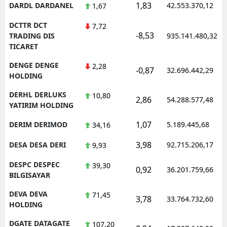
1,83
DARDL DARDANEL
42.553.370,12
1,67
DCTTR DCT
7,72
-8,53
TRADING DIS
935.141.480,32
TICARET
DENGE DENGE
2,28
-0,87
32.696.442,29
HOLDING
DERHL DERLUKS
10,80
2,86
54.288.577,48
YATIRIM HOLDING
1,07
DERIM DERIMOD
5.189.445,68
34,16
3,98
DESA DESA DERI
92.715.206,17
9,93
DESPC DESPEC
39,30
0,92
36.201.759,66
BILGISAYAR
DEVA DEVA
71,45
3,78
33.764.732,60
HOLDING
DGATE DATAGATE
107,20