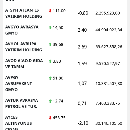
ATSYH ATLANTIS
111,00
-0,89
2.295.929,00
YATIRIM HOLDING
AVGYO AVRASYA
14,50
2,40
44.994.022,34
GMYO
AVHOL AVRUPA
39,68
2,69
69.627.858,26
YATIRIM HOLDING
AVOD A.V.O.D GIDA
3,83
1,59
9.570.527,97
VE TARIM
AVPGY
51,80
1,07
AVRUPAKENT
10.331.507,80
GMYO
AVTUR AVRASYA
12,74
0,71
7.463.383,75
PETROL VE TUR.
AYCES
453,75
-2,10
ALTINYUNUS
30.146.105,50
CESME