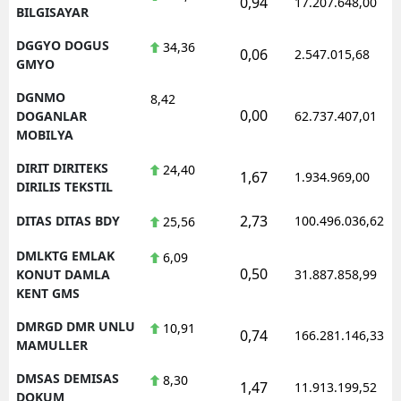
0,94
17.207.648,00
BILGISAYAR
DGGYO DOGUS
34,36
0,06
2.547.015,68
GMYO
DGNMO
8,42
0,00
DOGANLAR
62.737.407,01
MOBILYA
DIRIT DIRITEKS
24,40
1,67
1.934.969,00
DIRILIS TEKSTIL
2,73
DITAS DITAS BDY
100.496.036,62
25,56
DMLKTG EMLAK
6,09
0,50
KONUT DAMLA
31.887.858,99
KENT GMS
DMRGD DMR UNLU
10,91
0,74
166.281.146,33
MAMULLER
DMSAS DEMISAS
8,30
1,47
11.913.199,52
DOKUM