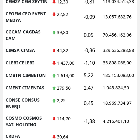
-0,81
CEMZY CEM ZEYTIN
113.034.515,38
12,30
CEOEM CEO EVENT
22,82
-0,09
13.057.682,76
MEDYA
CGCAM CAGDAS
39,80
0,05
70.456.162,06
CAM
-0,36
CIMSA CIMSA
329.636.288,88
44,82
-1,10
CLEBI CELEBI
35.898.068,00
1.437,00
5,22
CMBTN CIMBETON
185.153.083,00
1.614,00
2,47
CMENT CIMENTAS
1.045.824,50
279,50
CONSE CONSUS
2,25
0,45
18.969.734,97
ENERJI
COSMO COSMOS
114,70
-1,38
4.216.401,10
YAT. HOLDING
CRDFA
30,64