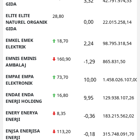
3,32
42.791.974,53
GIDA
ELITE ELITE
28,80
0,00
NATUREL ORGANIK
22.015.258,14
GIDA
EMKEL EMEK
18,70
2,24
98.795.318,54
ELEKTRIK
EMNIS EMINIS
160,90
-1,29
865.831,50
AMBALAJ
EMPAE EMPA
73,70
10,00
1.458.026.107,00
ELEKTRONIK
ENDAE ENDA
16,80
9,95
129.938.107,26
ENERJI HOLDING
ENERY ENERYA
8,35
-0,36
183.215.562,02
ENERJI
ENJSA ENERJISA
113,20
-0,18
315.748.091,70
ENERJI