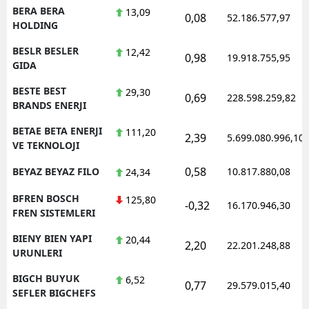
BERA BERA
13,09
0,08
52.186.577,97
HOLDING
BESLR BESLER
12,42
0,98
19.918.755,95
GIDA
BESTE BEST
29,30
0,69
228.598.259,82
BRANDS ENERJI
BETAE BETA ENERJI
111,20
2,39
5.699.080.996,10
VE TEKNOLOJI
0,58
BEYAZ BEYAZ FILO
10.817.880,08
24,34
BFREN BOSCH
125,80
-0,32
16.170.946,30
FREN SISTEMLERI
BIENY BIEN YAPI
20,44
2,20
22.201.248,88
URUNLERI
BIGCH BUYUK
6,52
0,77
29.579.015,40
SEFLER BIGCHEFS