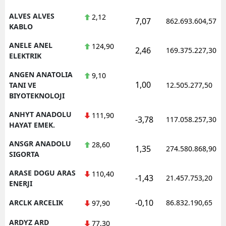
ALVES ALVES
2,12
Y
7,07
862.693.604,57
KABLO
K
ANELE ANEL
124,90
2,46
169.375.227,30
ELEKTRIK
K
ANGEN ANATOLIA
9,10
O
1,00
TANI VE
12.505.277,50
BIYOTEKNOLOJI
D
ANHYT ANADOLU
111,90
-3,78
117.058.257,30
HAYAT EMEK.
ANSGR ANADOLU
28,60
1,35
274.580.868,90
SIGORTA
ARASE DOGU ARAS
110,40
-1,43
21.457.753,20
ENERJI
-0,10
ARCLK ARCELIK
86.832.190,65
97,90
ARDYZ ARD
77,30