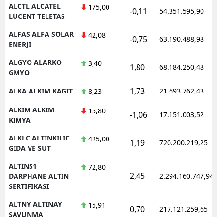
ALCTL ALCATEL
175,00
-0,11
54.351.595,90
LUCENT TELETAS
Y
ALFAS ALFA SOLAR
42,08
Z
-0,75
63.190.488,98
ENERJI
A
ALGYO ALARKO
3,40
1,80
68.184.250,48
GMYO
B
1,73
ALKA ALKIM KAGIT
21.693.762,43
8,23
ALKIM ALKIM
15,80
-1,06
17.151.003,52
K
KIMYA
B
ALKLC ALTINKILIC
425,00
1,19
720.200.219,25
GIDA VE SUT
Ş
ALTINS1
72,80
2,45
DARPHANE ALTIN
2.294.160.747,94
B
SERTIFIKASI
A
ALTNY ALTINAY
15,91
0,70
217.121.259,65
SAVUNMA
I