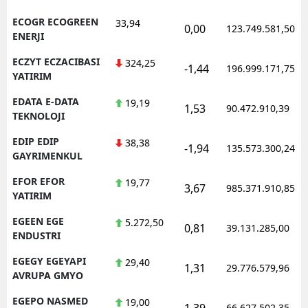
ECOGR ECOGREEN
33,94
0,00
123.749.581,50
ENERJI
ECZYT ECZACIBASI
324,25
-1,44
196.999.171,75
YATIRIM
EDATA E-DATA
19,19
1,53
90.472.910,39
TEKNOLOJI
EDIP EDIP
38,38
-1,94
135.573.300,24
GAYRIMENKUL
EFOR EFOR
19,77
3,67
985.371.910,85
YATIRIM
EGEEN EGE
5.272,50
0,81
39.131.285,00
ENDUSTRI
EGEGY EGEYAPI
29,40
1,31
29.776.579,96
AVRUPA GMYO
EGEPO NASMED
19,00
1,39
66.627.502,35