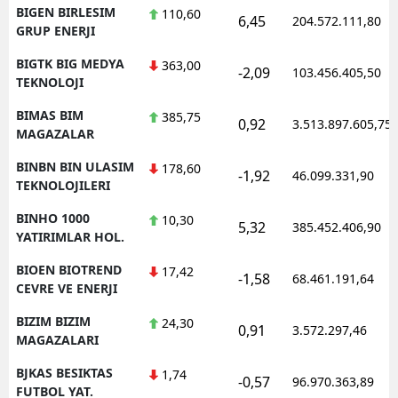
BIGEN BIRLESIM
110,60
6,45
204.572.111,80
GRUP ENERJI
BIGTK BIG MEDYA
363,00
-2,09
103.456.405,50
TEKNOLOJI
BIMAS BIM
385,75
0,92
3.513.897.605,75
MAGAZALAR
BINBN BIN ULASIM
178,60
-1,92
46.099.331,90
TEKNOLOJILERI
BINHO 1000
10,30
5,32
385.452.406,90
YATIRIMLAR HOL.
BIOEN BIOTREND
17,42
-1,58
68.461.191,64
CEVRE VE ENERJI
BIZIM BIZIM
24,30
0,91
3.572.297,46
MAGAZALARI
BJKAS BESIKTAS
1,74
-0,57
96.970.363,89
FUTBOL YAT.