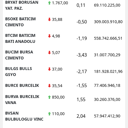
BRYAT BORUSAN
1.767,00
0,11
69.110.225,00
YAT. PAZ.
BSOKE BATICIM
35,88
-0,50
309.003.910,80
CIMENTO
BTCIM BATICIM
4,98
-1,19
558.742.666,51
BATI ANADOLU
BUCIM BURSA
5,07
-3,43
31.007.700,29
CIMENTO
BULGS BULLS
37,00
-2,17
181.928.021,96
GSYO
-1,55
BURCE BURCELIK
77.406.946,18
35,54
BURVA BURCELIK
850,00
1,55
30.260.376,00
VANA
BVSAN
110,00
2,04
57.947.412,90
BULBULOGLU VINC