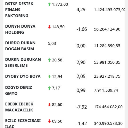
DSTKF DESTEK
1.773,00
4,29
FINANS
1.424.493.073,00
FAKTORING
DUNYH DUNYA
148,50
-1,66
56.264.124,90
HOLDING
DURDO DURAN
5,03
0,00
11.284.390,35
DOGAN BASIM
DURKN DURUKAN
20,58
2,90
53.981.050,35
SEKERLEME
2,05
DYOBY DYO BOYA
23.927.218,75
12,94
DZGYO DENIZ
7,17
0,99
7.911.539,74
GMYO
EBEBK EBEBEK
82,60
-7,92
174.464.082,00
MAGAZACILIK
ECILC ECZACIBASI
69,50
-1,42
340.990.573,30
ILAC