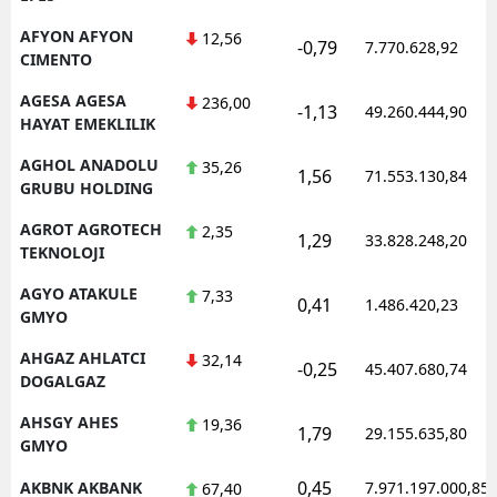
M
AFYON AFYON
12,56
-0,79
7.770.628,92
CIMENTO
İ
AGESA AGESA
236,00
-1,13
49.260.444,90
İ
HAYAT EMEKLILIK
AGHOL ANADOLU
35,26
K
1,56
71.553.130,84
GRUBU HOLDING
K
AGROT AGROTECH
2,35
1,29
33.828.248,20
TEKNOLOJI
K
AGYO ATAKULE
7,33
0,41
K
1.486.420,23
GMYO
K
AHGAZ AHLATCI
32,14
-0,25
45.407.680,74
DOGALGAZ
K
AHSGY AHES
19,36
1,79
29.155.635,80
K
GMYO
K
0,45
AKBNK AKBANK
7.971.197.000,85
67,40