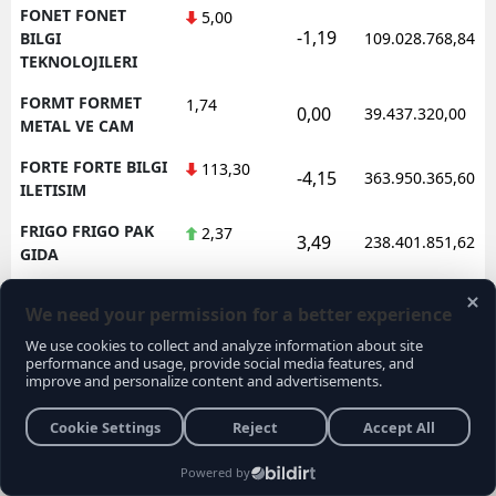
FONET FONET
5,00
-1,19
BILGI
109.028.768,84
TEKNOLOJILERI
FORMT FORMET
1,74
0,00
39.437.320,00
METAL VE CAM
FORTE FORTE BILGI
113,30
-4,15
363.950.365,60
ILETISIM
FRIGO FRIGO PAK
2,37
3,49
238.401.851,62
GIDA
FRMPL FORMUL
35,76
1,48
92.565.525,00
PLASTIK VE METAL
FROTO FORD
78,10
-0,64
1.602.362.688,95
OTOSAN
FZLGY FUZUL
10,36
-4,43
172.638.488,80
GMYO
GARAN GARANTI
127,00