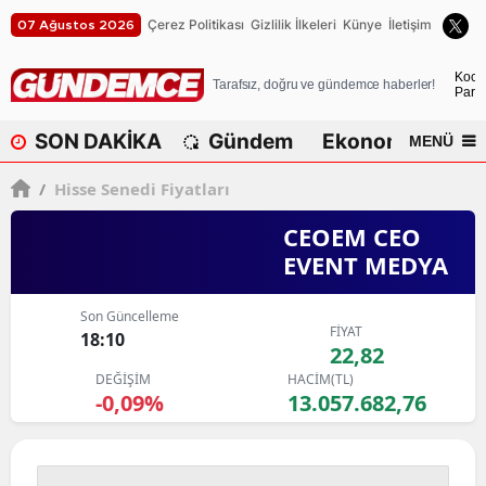
Çerez Politikası
Gizlilik İlkeleri
Künye
İletişim
07 Ağustos 2026
A
Koca
Tarafsız, doğru ve gündemce haberler!
Parça
A
SON DAKİKA
Gündem
Ekonomi
Dü
MENÜ
A
/
Hisse Senedi Fiyatları
A
CEOEM CEO
A
EVENT MEDYA
A
Son Güncelleme
A
FİYAT
18:10
22,82
A
DEĞİŞİM
HACİM(TL)
-0,09%
13.057.682,76
A
B