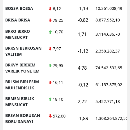
-1,13
BOSSA BOSSA
10.361.008,49
6,12
-0,82
BRISA BRISA
8.877.952,10
78,25
BRKO BIRKO
10,70
1,71
3.114.636,70
MENSUCAT
BRKSN BERKOSAN
7,97
-1,12
2.358.282,37
YALITIM
BRKVY BIRIKIM
79,95
4,78
74.542.532,65
VARLIK YONETIM
BRLSM BIRLESIM
16,11
-0,12
61.157.875,02
MUHENDISLIK
BRMEN BIRLIK
18,10
2,72
5.452.771,18
MENSUCAT
BRSAN BORUSAN
572,00
-1,89
1.308.264.872,50
BORU SANAYI