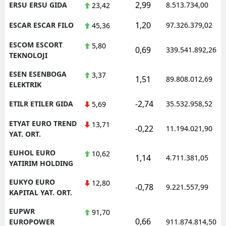
2,99
ERSU ERSU GIDA
8.513.734,00
23,42
1,20
ESCAR ESCAR FILO
97.326.379,02
45,36
ESCOM ESCORT
5,80
0,69
339.541.892,26
TEKNOLOJI
ESEN ESENBOGA
3,37
1,51
89.808.012,69
ELEKTRIK
-2,74
ETILR ETILER GIDA
35.532.958,52
5,69
ETYAT EURO TREND
13,71
-0,22
11.194.021,90
YAT. ORT.
EUHOL EURO
10,62
1,14
4.711.381,05
YATIRIM HOLDING
EUKYO EURO
12,80
-0,78
9.221.557,99
KAPITAL YAT. ORT.
EUPWR
91,70
0,66
EUROPOWER
911.874.814,50