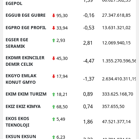
EGEPOL
-0,16
EGGUB EGE GUBRE
27.347.618,85
95,30
-0,53
EGPRO EGE PROFIL
13.631.321,02
33,94
EGSER EGE
2,93
2,81
12.069.940,15
SERAMIK
EKDMR EKINCILER
45,30
-4,47
1.355.270.596,56
DEMIR CELIK
EKGYO EMLAK
17,94
-1,37
2.634.410.311,19
KONUT GMYO
0,89
EKIM EKIM TURIZM
333.625.168,70
18,21
0,74
EKIZ EKIZ KIMYA
357.655,50
68,50
EKOS EKOS
5,49
1,86
47.521.377,14
TEKNOLOJI
EKSUN EKSUN
6,23