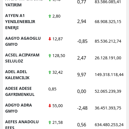
0,77
83.586.085,41
YATIRIM
E
A1YEN A1
2,80
E
2,94
YENILENEBILIR
68.908.325,15
ENERJI
E
AAGYO AGAOGLU
12,87
-0,85
85.536.212,74
E
GMYO
E
ACSEL ACIPAYAM
128,50
2,47
26.128.191,00
SELULOZ
G
ADEL ADEL
32,42
9,97
149.318.118,44
KALEMCILIK
G
ADESE ADESE
0,85
0,00
52.065.239,39
GAYRIMENKUL
H
ADGYO ADRA
55,00
-2,48
36.451.393,75
GMYO
H
AEFES ANADOLU
21,58
0,56
634.480.253,24
I
EFES