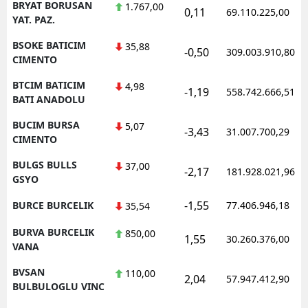
BRYAT BORUSAN
1.767,00
0,11
69.110.225,00
YAT. PAZ.
BSOKE BATICIM
35,88
-0,50
309.003.910,80
CIMENTO
BTCIM BATICIM
4,98
-1,19
558.742.666,51
BATI ANADOLU
BUCIM BURSA
5,07
-3,43
31.007.700,29
CIMENTO
BULGS BULLS
37,00
-2,17
181.928.021,96
GSYO
-1,55
BURCE BURCELIK
77.406.946,18
35,54
BURVA BURCELIK
850,00
1,55
30.260.376,00
VANA
BVSAN
110,00
2,04
57.947.412,90
BULBULOGLU VINC