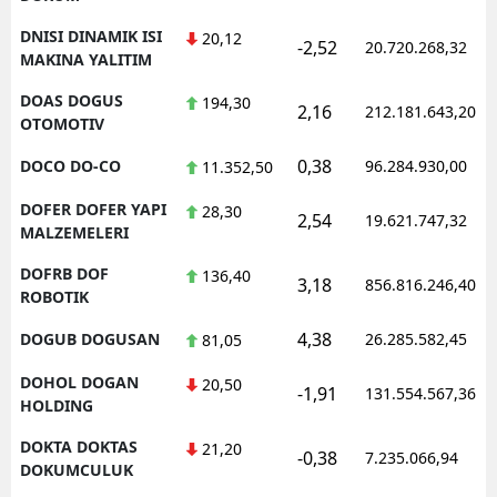
DNISI DINAMIK ISI
20,12
-2,52
20.720.268,32
MAKINA YALITIM
DOAS DOGUS
194,30
2,16
212.181.643,20
OTOMOTIV
0,38
DOCO DO-CO
96.284.930,00
11.352,50
DOFER DOFER YAPI
28,30
2,54
19.621.747,32
MALZEMELERI
DOFRB DOF
136,40
3,18
856.816.246,40
ROBOTIK
4,38
DOGUB DOGUSAN
26.285.582,45
81,05
DOHOL DOGAN
20,50
-1,91
131.554.567,36
HOLDING
DOKTA DOKTAS
21,20
-0,38
7.235.066,94
DOKUMCULUK