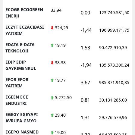
ECOGR ECOGREEN
33,94
0,00
123.749.581,50
ENERJI
ECZYT ECZACIBASI
324,25
-1,44
196.999.171,75
YATIRIM
EDATA E-DATA
19,19
1,53
90.472.910,39
TEKNOLOJI
EDIP EDIP
38,38
-1,94
135.573.300,24
GAYRIMENKUL
EFOR EFOR
19,77
3,67
985.371.910,85
YATIRIM
EGEEN EGE
5.272,50
0,81
39.131.285,00
ENDUSTRI
EGEGY EGEYAPI
29,40
1,31
29.776.579,96
AVRUPA GMYO
EGEPO NASMED
19,00
1,39
66.627.502,35