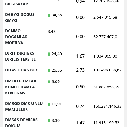
0,94
17.207.648,00
BILGISAYAR
DGGYO DOGUS
34,36
0,06
2.547.015,68
GMYO
DGNMO
8,42
0,00
DOGANLAR
62.737.407,01
MOBILYA
DIRIT DIRITEKS
24,40
1,67
1.934.969,00
DIRILIS TEKSTIL
2,73
DITAS DITAS BDY
100.496.036,62
25,56
DMLKTG EMLAK
6,09
0,50
KONUT DAMLA
31.887.858,99
KENT GMS
DMRGD DMR UNLU
10,91
0,74
166.281.146,33
MAMULLER
DMSAS DEMISAS
8,30
1,47
11.913.199,52
DOKUM