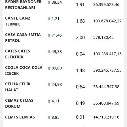
BYDNR BAYDONER
38,34
1,91
36.399.523,46
RESTORANLARI
CANTE CAN2
1,21
1,68
199.678.042,27
TERMIK
CASA CASA EMTIA
71,45
2,00
578.180,45
PETROL
CATES CATES
49,38
0,04
100.286.417,16
ELEKTRIK
CCOLA COCA COLA
89,00
1,48
390.245.737,55
ICECEK
CELHA CELIK
24,98
0,64
58.444.547,38
HALAT
CEMAS CEMAS
4,11
0,49
36.400.847,69
DOKUM
0,91
CEMTS CEMTAS
14.713.219,16
8,85