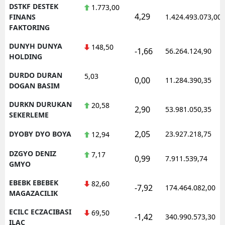
DSTKF DESTEK
1.773,00
4,29
FINANS
1.424.493.073,00
FAKTORING
DUNYH DUNYA
148,50
-1,66
56.264.124,90
HOLDING
DURDO DURAN
5,03
0,00
11.284.390,35
DOGAN BASIM
DURKN DURUKAN
20,58
2,90
53.981.050,35
SEKERLEME
2,05
DYOBY DYO BOYA
23.927.218,75
12,94
DZGYO DENIZ
7,17
0,99
7.911.539,74
GMYO
EBEBK EBEBEK
82,60
-7,92
174.464.082,00
MAGAZACILIK
ECILC ECZACIBASI
69,50
-1,42
340.990.573,30
ILAC