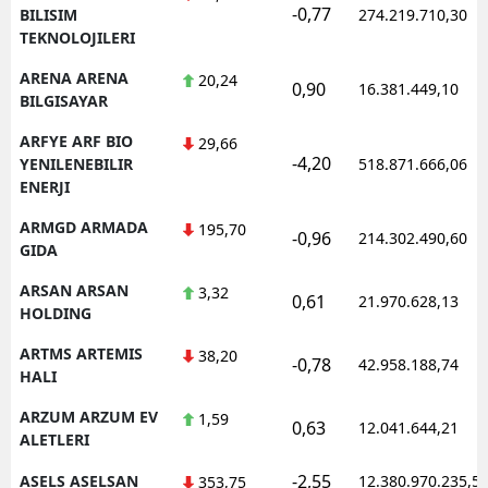
-0,77
BILISIM
274.219.710,30
TEKNOLOJILERI
ARENA ARENA
20,24
0,90
16.381.449,10
BILGISAYAR
ARFYE ARF BIO
29,66
-4,20
YENILENEBILIR
518.871.666,06
ENERJI
ARMGD ARMADA
195,70
-0,96
214.302.490,60
GIDA
ARSAN ARSAN
3,32
0,61
21.970.628,13
HOLDING
ARTMS ARTEMIS
38,20
-0,78
42.958.188,74
HALI
ARZUM ARZUM EV
1,59
0,63
12.041.644,21
ALETLERI
-2,55
ASELS ASELSAN
12.380.970.235,5
353,75