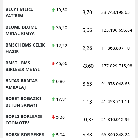
BLCYT BILICI
19,60
3,70
33.743.198,65
YATIRIM
BLUME BLUME
36,20
5,66
123.196.696,84
METAL KIMYA
BMSCH BMS CELIK
12,22
2,26
11.868.807,10
HASIR
BMSTL BMS
46,66
-3,60
177.829.715,98
BIRLESIK METAL
BNTAS BANTAS
6,80
8,63
91.678.048,63
AMBALAJ
BOBET BOGAZICI
17,91
1,13
41.453.711,11
BETON SANAYI
BORLS BORLEASE
5,38
-0,37
21.810.012,96
OTOMOTIV
5,88
BORSK BOR SEKER
65.840.848,24
5,94