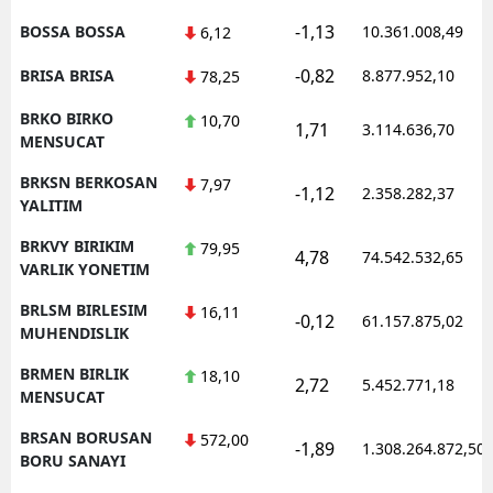
-1,13
BOSSA BOSSA
10.361.008,49
6,12
-0,82
BRISA BRISA
8.877.952,10
78,25
BRKO BIRKO
10,70
1,71
3.114.636,70
MENSUCAT
BRKSN BERKOSAN
7,97
-1,12
2.358.282,37
YALITIM
BRKVY BIRIKIM
79,95
4,78
74.542.532,65
VARLIK YONETIM
BRLSM BIRLESIM
16,11
-0,12
61.157.875,02
MUHENDISLIK
BRMEN BIRLIK
18,10
2,72
5.452.771,18
MENSUCAT
BRSAN BORUSAN
572,00
-1,89
1.308.264.872,50
BORU SANAYI