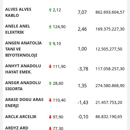
ALVES ALVES
2,12
Y
7,07
862.693.604,57
KABLO
K
ANELE ANEL
124,90
2,46
169.375.227,30
ELEKTRIK
K
ANGEN ANATOLIA
9,10
O
1,00
TANI VE
12.505.277,50
BIYOTEKNOLOJI
D
ANHYT ANADOLU
111,90
-3,78
117.058.257,30
HAYAT EMEK.
ANSGR ANADOLU
28,60
1,35
274.580.868,90
SIGORTA
ARASE DOGU ARAS
110,40
-1,43
21.457.753,20
ENERJI
-0,10
ARCLK ARCELIK
86.832.190,65
97,90
ARDYZ ARD
77,30