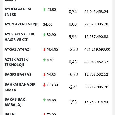
AYDEM AYDEM
23,80
0,34
21.045.453,24
ENERJI
0,00
AYEN AYEN ENERJI
27.525.395,28
34,00
AYES AYES CELIK
32,90
9,96
15.537.490,88
HASIR VE CIT
-2,32
AYGAZ AYGAZ
471.219.693,00
284,50
AZTEK AZTEK
4,47
0,45
43.048.452,97
TEKNOLOJI
-0,82
BAGFS BAGFAS
12.758.532,52
24,32
BAHKM BAHADIR
113,30
-2,41
50.717.086,70
KIMYA
BAKAB BAK
44,68
1,55
15.758.914,54
AMBALAJ
BALAT
72,00