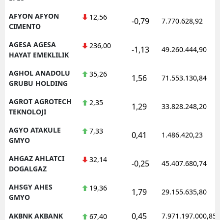
M
AFYON AFYON
12,56
-0,79
7.770.628,92
CIMENTO
İ
AGESA AGESA
236,00
-1,13
49.260.444,90
İ
HAYAT EMEKLILIK
AGHOL ANADOLU
35,26
K
1,56
71.553.130,84
GRUBU HOLDING
K
AGROT AGROTECH
2,35
1,29
33.828.248,20
TEKNOLOJI
K
AGYO ATAKULE
7,33
0,41
K
1.486.420,23
GMYO
K
AHGAZ AHLATCI
32,14
-0,25
45.407.680,74
DOGALGAZ
K
AHSGY AHES
19,36
1,79
29.155.635,80
K
GMYO
K
0,45
AKBNK AKBANK
7.971.197.000,85
67,40