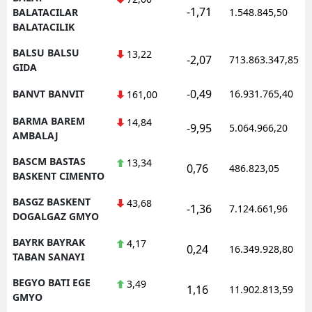
-1,71
BALATACILAR
1.548.845,50
BALATACILIK
BALSU BALSU
13,22
-2,07
713.863.347,85
GIDA
-0,49
BANVT BANVIT
16.931.765,40
161,00
BARMA BAREM
14,84
-9,95
5.064.966,20
AMBALAJ
BASCM BASTAS
13,34
0,76
486.823,05
BASKENT CIMENTO
BASGZ BASKENT
43,68
-1,36
7.124.661,96
DOGALGAZ GMYO
BAYRK BAYRAK
4,17
0,24
16.349.928,80
TABAN SANAYI
BEGYO BATI EGE
3,49
1,16
11.902.813,59
GMYO