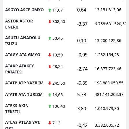
0,64
ASGYO ASCE GMYO
13.151.313,06
11,07
ASTOR ASTOR
308,50
-3,37
6.758.631.520,50
ENERJI
ASUZU ANADOLU
50,45
0,10
13.200.122,86
ISUZU
-0,09
ATAGY ATA GMYO
1.232.154,23
10,59
ATAKP ATAKEY
48,24
-2,74
16.377.723,46
PATATES
-0,89
ATATP ATP YAZILIM
198.883.050,55
245,50
5,78
ATATR ATA TURIZM
481.141.203,37
14,65
ATEKS AKIN
106,40
3,80
1.010.973,30
TEKSTIL
ATLAS ATLAS YAT.
7,13
-0,42
3.382.035,72
ORT.