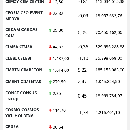
-0,81
CEMZY CEM ZEYTIN
113.034.515,38
12,30
CEOEM CEO EVENT
22,82
-0,09
13.057.682,76
MEDYA
CGCAM CAGDAS
39,80
0,05
70.456.162,06
CAM
-0,36
CIMSA CIMSA
329.636.288,88
44,82
-1,10
CLEBI CELEBI
35.898.068,00
1.437,00
5,22
CMBTN CIMBETON
185.153.083,00
1.614,00
2,47
CMENT CIMENTAS
1.045.824,50
279,50
CONSE CONSUS
2,25
0,45
18.969.734,97
ENERJI
COSMO COSMOS
114,70
-1,38
4.216.401,10
YAT. HOLDING
CRDFA
30,64