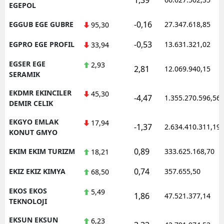
EGEPOL
-0,16
EGGUB EGE GUBRE
27.347.618,85
95,30
-0,53
EGPRO EGE PROFIL
13.631.321,02
33,94
EGSER EGE
2,93
2,81
12.069.940,15
SERAMIK
EKDMR EKINCILER
45,30
-4,47
1.355.270.596,56
DEMIR CELIK
EKGYO EMLAK
17,94
-1,37
2.634.410.311,19
KONUT GMYO
0,89
EKIM EKIM TURIZM
333.625.168,70
18,21
0,74
EKIZ EKIZ KIMYA
357.655,50
68,50
EKOS EKOS
5,49
1,86
47.521.377,14
TEKNOLOJI
EKSUN EKSUN
6,23