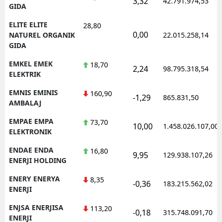
3,32
42.791.974,53
GIDA
ELITE ELITE
28,80
0,00
NATUREL ORGANIK
22.015.258,14
GIDA
EMKEL EMEK
18,70
2,24
98.795.318,54
ELEKTRIK
EMNIS EMINIS
160,90
-1,29
865.831,50
AMBALAJ
EMPAE EMPA
73,70
10,00
1.458.026.107,00
ELEKTRONIK
ENDAE ENDA
16,80
9,95
129.938.107,26
ENERJI HOLDING
ENERY ENERYA
8,35
-0,36
183.215.562,02
ENERJI
ENJSA ENERJISA
113,20
-0,18
315.748.091,70
ENERJI