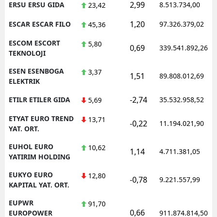
2,99
ERSU ERSU GIDA
8.513.734,00
23,42
1,20
ESCAR ESCAR FILO
97.326.379,02
45,36
ESCOM ESCORT
5,80
0,69
339.541.892,26
TEKNOLOJI
ESEN ESENBOGA
3,37
1,51
89.808.012,69
ELEKTRIK
-2,74
ETILR ETILER GIDA
35.532.958,52
5,69
ETYAT EURO TREND
13,71
-0,22
11.194.021,90
YAT. ORT.
EUHOL EURO
10,62
1,14
4.711.381,05
YATIRIM HOLDING
EUKYO EURO
12,80
-0,78
9.221.557,99
KAPITAL YAT. ORT.
EUPWR
91,70
0,66
EUROPOWER
911.874.814,50