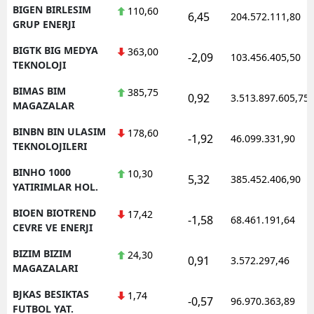
BIGEN BIRLESIM
110,60
6,45
204.572.111,80
GRUP ENERJI
BIGTK BIG MEDYA
363,00
-2,09
103.456.405,50
TEKNOLOJI
BIMAS BIM
385,75
0,92
3.513.897.605,75
MAGAZALAR
BINBN BIN ULASIM
178,60
-1,92
46.099.331,90
TEKNOLOJILERI
BINHO 1000
10,30
5,32
385.452.406,90
YATIRIMLAR HOL.
BIOEN BIOTREND
17,42
-1,58
68.461.191,64
CEVRE VE ENERJI
BIZIM BIZIM
24,30
0,91
3.572.297,46
MAGAZALARI
BJKAS BESIKTAS
1,74
-0,57
96.970.363,89
FUTBOL YAT.