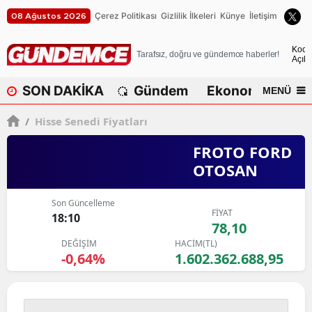
Çerez Politikası
Gizlilik İlkeleri
Künye
İletişim
08 Ağustos 2026
A
Koca
Tarafsız, doğru ve gündemce haberler!
Açık
A
SON DAKİKA
Gündem
Ekonomi
Dü
MENÜ
A
/
Hisse Senedi Fiyatları
A
FROTO FORD
A
OTOSAN
A
Son Güncelleme
A
FİYAT
18:10
78,10
A
DEĞİŞİM
HACİM(TL)
-0,64%
1.602.362.688,95
A
B