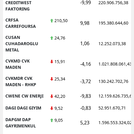
-9,99
CREDITWEST
220.906.756,38
FAKTORING
CRFSA
210,50
9,98
195.380.644,60
CARREFOURSA
CUSAN
24,76
1,06
CUHADAROGLU
12.252.073,38
METAL
CVKMD CVK
15,91
-4,16
1.021.808.061,43
MADEN
CVKMDR CVK
25,34
-3,72
130.242.702,76
MADEN - RHKP
-9,83
CWENE CW ENERJI
12.159.626.735,6
42,20
-0,83
DAGI DAGI GIYIM
52.951.670,71
9,52
DAPGM DAP
9,05
5,23
1.596.553.324,02
GAYRIMENKUL