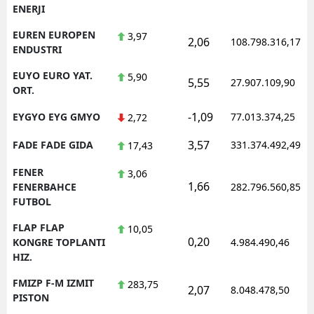
ENERJI
EUREN EUROPEN
3,97
2,06
108.798.316,17
ENDUSTRI
EUYO EURO YAT.
5,90
5,55
27.907.109,90
ORT.
-1,09
EYGYO EYG GMYO
77.013.374,25
2,72
3,57
FADE FADE GIDA
331.374.492,49
17,43
FENER
3,06
1,66
FENERBAHCE
282.796.560,85
FUTBOL
FLAP FLAP
10,05
0,20
KONGRE TOPLANTI
4.984.490,46
HIZ.
FMIZP F-M IZMIT
283,75
2,07
8.048.478,50
PISTON