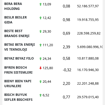
BERA BERA
13,09
0,08
52.186.577,97
HOLDING
BESLR BESLER
12,42
0,98
19.918.755,95
GIDA
BESTE BEST
29,30
0,69
228.598.259,82
BRANDS ENERJI
BETAE BETA ENERJI
111,20
2,39
5.699.080.996,10
VE TEKNOLOJI
0,58
BEYAZ BEYAZ FILO
10.817.880,08
24,34
BFREN BOSCH
125,80
-0,32
16.170.946,30
FREN SISTEMLERI
BIENY BIEN YAPI
20,44
2,20
22.201.248,88
URUNLERI
BIGCH BUYUK
6,52
0,77
29.579.015,40
SEFLER BIGCHEFS