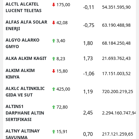
ALCTL ALCATEL
175,00
-0,11
54.351.595,90
LUCENT TELETAS
Y
ALFAS ALFA SOLAR
42,08
Z
-0,75
63.190.488,98
ENERJI
A
ALGYO ALARKO
3,40
1,80
68.184.250,48
GMYO
B
1,73
ALKA ALKIM KAGIT
21.693.762,43
8,23
ALKIM ALKIM
15,80
-1,06
17.151.003,52
K
KIMYA
B
ALKLC ALTINKILIC
425,00
1,19
720.200.219,25
GIDA VE SUT
Ş
ALTINS1
72,80
2,45
DARPHANE ALTIN
2.294.160.747,94
B
SERTIFIKASI
A
ALTNY ALTINAY
15,91
0,70
217.121.259,65
SAVUNMA
I