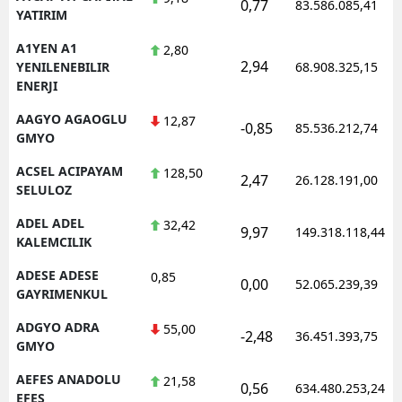
0,77
83.586.085,41
YATIRIM
E
A1YEN A1
2,80
E
2,94
YENILENEBILIR
68.908.325,15
ENERJI
E
AAGYO AGAOGLU
12,87
-0,85
85.536.212,74
E
GMYO
E
ACSEL ACIPAYAM
128,50
2,47
26.128.191,00
SELULOZ
G
ADEL ADEL
32,42
9,97
149.318.118,44
KALEMCILIK
G
ADESE ADESE
0,85
0,00
52.065.239,39
GAYRIMENKUL
H
ADGYO ADRA
55,00
-2,48
36.451.393,75
GMYO
H
AEFES ANADOLU
21,58
0,56
634.480.253,24
I
EFES