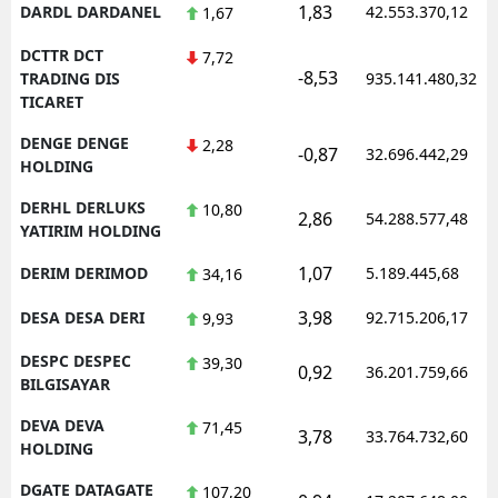
1,83
DARDL DARDANEL
42.553.370,12
1,67
DCTTR DCT
7,72
-8,53
TRADING DIS
935.141.480,32
TICARET
DENGE DENGE
2,28
-0,87
32.696.442,29
HOLDING
DERHL DERLUKS
10,80
2,86
54.288.577,48
YATIRIM HOLDING
1,07
DERIM DERIMOD
5.189.445,68
34,16
3,98
DESA DESA DERI
92.715.206,17
9,93
DESPC DESPEC
39,30
0,92
36.201.759,66
BILGISAYAR
DEVA DEVA
71,45
3,78
33.764.732,60
HOLDING
DGATE DATAGATE
107,20