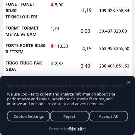
FONET FONET
5,00
-1,19
BILGI
109.028.768,84
TEKNOLOJILERI
FORMT FORMET
1,74
0,00
39.437.320,00
METAL VE CAM
FORTE FORTE BILGI
113,30
-4,15
363.950.365,60
ILETISIM
FRIGO FRIGO PAK
2,37
3,49
238.401.851,62
GIDA
FRMPL FORMUL
35,76
1,48
92.565.525,00
PLASTIK VE METAL
FROTO FORD
78,10
-0,64
1.602.362.688,95
OTOSAN
FZLGY FUZUL
10,36
-4,43
172.638.488,80
GMYO
GARAN GARANTI
127,00