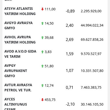
ATSYH ATLANTIS
111,00
-0,89
2.295.929,00
YATIRIM HOLDING
AVGYO AVRASYA
14,50
2,40
44.994.022,34
GMYO
AVHOL AVRUPA
39,68
2,69
69.627.858,26
YATIRIM HOLDING
AVOD A.V.O.D GIDA
3,83
1,59
9.570.527,97
VE TARIM
AVPGY
51,80
1,07
AVRUPAKENT
10.331.507,80
GMYO
AVTUR AVRASYA
12,74
0,71
7.463.383,75
PETROL VE TUR.
AYCES
453,75
-2,10
ALTINYUNUS
30.146.105,50
CESME