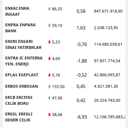
ENKAI ENKA
86,35
0,58
847.671.918,90
INSAAT
ENPRA ENPARA
59,10
1,63
2.038.133,95
BANK
ENSRI ENSARI
5,23
-0,76
114.680.039,61
SINAI YATIRIMLAR
ENTRA IC ENTERRA
4,69
-1,88
97.851.774,54
YEN. ENERJI
-0,52
EPLAS EGEPLAST
42.866.095,87
5,76
0,45
ERBOS ERBOSAN
4.921.581,30
155,50
ERCB ERCIYAS
47,90
0,42
26.324.743,60
CELIK BORU
EREGL EREGLI
38,68
-6,93
12.106.785.683,2
DEMIR CELIK