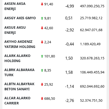
AKSEN AKSA
91,40
-4,99
497.090.250,75
ENERJI
0,51
AKSGY AKIS GMYO
25.719.982,12
9,81
S
AKSUE AKSU
42,60
S
-2,92
62.947.071,68
ENERJI
S
AKYHO AKDENIZ
2,24
-0,44
1.189.420,49
YATIRIM HOLDING
T
ALARK ALARKO
101,80
1,50
320.678.263,15
T
HOLDING
T
ALBRK ALBARAKA
8,35
1,58
106.449.455,94
TURK
T
ALBTN ALBAYRAK
25,92
-1,14
692.044.692,60
Ş
BETON SANAYI
ALCAR ALARKO
U
686,50
-2,76
52.374.751,50
CARRIER
V