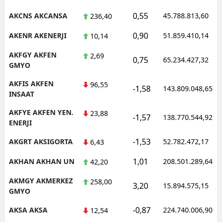
0,55
M
AKCNS AKCANSA
45.788.813,60
236,40
0,90
AKENR AKENERJI
51.859.410,14
M
10,14
AKFGY AKFEN
2,69
K
0,75
65.234.427,32
GMYO
M
AKFIS AKFEN
96,55
-1,58
143.809.048,65
INSAAT
M
AKFYE AKFEN YEN.
23,88
-1,57
138.770.544,92
ENERJI
N
-1,53
AKGRT AKSIGORTA
52.782.472,17
6,43
N
1,01
AKHAN AKHAN UN
208.501.289,64
42,20
AKMGY AKMERKEZ
258,00
3,20
15.894.575,15
GMYO
R
-0,87
AKSA AKSA
224.740.006,90
12,54
S