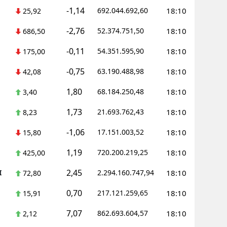
-1,14
692.044.692,60
18:10
25,92
Samsun
-2,76
52.374.751,50
18:10
686,50
Siirt
-0,11
54.351.595,90
18:10
175,00
Sinop
-0,75
63.190.488,98
18:10
42,08
Sivas
1,80
68.184.250,48
18:10
3,40
Tekirdağ
1,73
21.693.762,43
18:10
8,23
Tokat
-1,06
17.151.003,52
18:10
15,80
Trabzon
1,19
720.200.219,25
18:10
425,00
Tunceli
2,45
I
2.294.160.747,94
18:10
72,80
Şanlıurfa
0,70
217.121.259,65
18:10
15,91
Uşak
7,07
862.693.604,57
18:10
2,12
Van