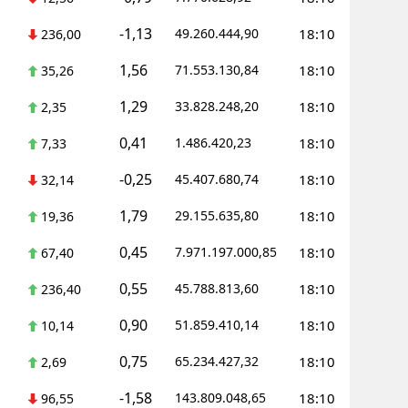
Mersin
-1,13
49.260.444,90
18:10
236,00
İstanbul
1,56
71.553.130,84
18:10
35,26
İzmir
1,29
33.828.248,20
18:10
2,35
Kars
0,41
1.486.420,23
18:10
7,33
Kastamonu
-0,25
45.407.680,74
18:10
32,14
Kayseri
1,79
29.155.635,80
18:10
19,36
Kırklareli
0,45
7.971.197.000,85
18:10
67,40
Kırşehir
0,55
45.788.813,60
18:10
236,40
0,90
Kocaeli
51.859.410,14
18:10
10,14
0,75
65.234.427,32
18:10
Konya
2,69
-1,58
143.809.048,65
18:10
96,55
Kütahya