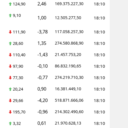
2,46
169.375.227,30
18:10
124,90
Yozgat
9,10
1,00
12.505.277,50
18:10
Zonguldak
-3,78
117.058.257,30
18:10
111,90
Aksaray
1,35
274.580.868,90
18:10
28,60
Bayburt
-1,43
21.457.753,20
18:10
110,40
Karaman
-0,10
86.832.190,65
18:10
97,90
Kırıkkale
-0,77
274.219.710,30
18:10
77,30
Batman
0,90
16.381.449,10
18:10
20,24
Şırnak
-4,20
518.871.666,06
18:10
29,66
Bartın
-0,96
214.302.490,60
18:10
195,70
Ardahan
0,61
21.970.628,13
18:10
3,32
Iğdır