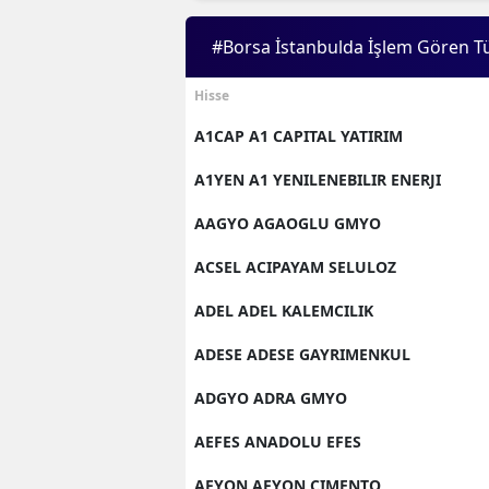
#Borsa İstanbulda İşlem Gören T
Hisse
A1CAP A1 CAPITAL YATIRIM
A1YEN A1 YENILENEBILIR ENERJI
AAGYO AGAOGLU GMYO
ACSEL ACIPAYAM SELULOZ
ADEL ADEL KALEMCILIK
ADESE ADESE GAYRIMENKUL
ADGYO ADRA GMYO
AEFES ANADOLU EFES
AFYON AFYON CIMENTO