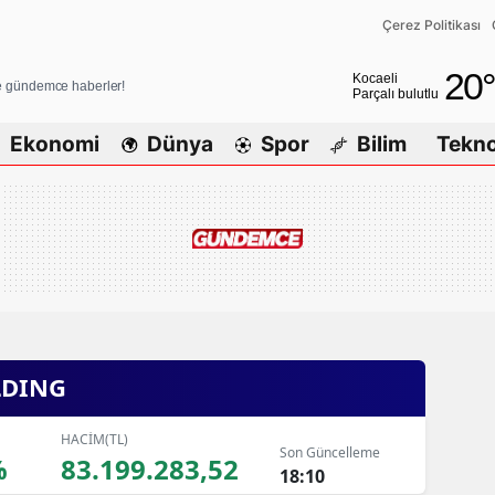
Çerez Politikası
Adana
20
°
Kocaeli
ve gündemce haberler!
Parçalı bulutlu
Adıyaman
Ekonomi
Dünya
Spor
Bilim
Tekno
Afyonkarahisar
Ağrı
Amasya
Ankara
Antalya
DING
Artvin
Aydın
HACİM(TL)
Son Güncelleme
%
83.199.283,52
Balıkesir
18:10