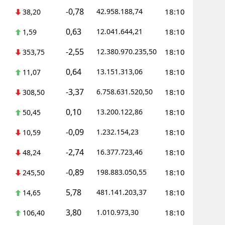
-0,78
42.958.188,74
18:10
38,20
Yalova
0,63
12.041.644,21
18:10
1,59
Karabük
-2,55
12.380.970.235,50
18:10
353,75
Kilis
0,64
13.151.313,06
18:10
11,07
Osmaniye
-3,37
6.758.631.520,50
18:10
308,50
Düzce
0,10
13.200.122,86
18:10
50,45
-0,09
1.232.154,23
18:10
10,59
-2,74
16.377.723,46
18:10
48,24
-0,89
198.883.050,55
18:10
245,50
5,78
481.141.203,37
18:10
14,65
3,80
1.010.973,30
18:10
106,40