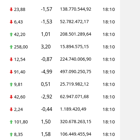
-1,57
138.770.544,92
18:10
23,88
Malatya
-1,53
52.782.472,17
18:10
6,43
Manisa
1,01
208.501.289,64
18:10
42,20
Kahramanmara
3,20
15.894.575,15
18:10
258,00
Mardin
-0,87
224.740.006,90
18:10
12,54
Muğla
-4,99
497.090.250,75
18:10
91,40
Muş
0,51
25.719.982,12
18:10
9,81
Nevşehir
-2,92
62.947.071,68
18:10
42,60
Niğde
-0,44
1.189.420,49
18:10
2,24
Ordu
1,50
320.678.263,15
18:10
101,80
Rize
1,58
106.449.455,94
18:10
8,35
Sakarya