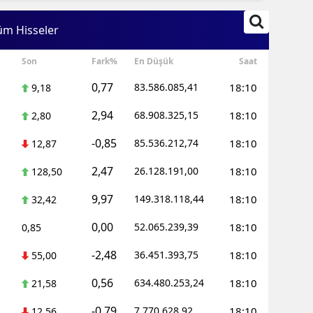
Edirne
üm Hisseler
Elazığ
Son
Fark%
En Düşük
Saat
Erzincan
0,77
83.586.085,41
18:10
9,18
Erzurum
2,94
68.908.325,15
18:10
2,80
Eskişehir
-0,85
85.536.212,74
18:10
12,87
Gaziantep
2,47
26.128.191,00
18:10
128,50
Giresun
9,97
149.318.118,44
18:10
32,42
Gümüşhane
0,00
52.065.239,39
18:10
0,85
Hakkari
-2,48
36.451.393,75
18:10
55,00
Hatay
0,56
634.480.253,24
18:10
21,58
Isparta
-0,79
7.770.628,92
18:10
12,56