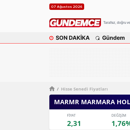
07 Ağustos 2026
Tarafsız, doğru 
SON DAKİKA
Gündem
/
Hisse Senedi Fiyatları
MARMR MARMARA HOL
FİYAT
DEĞİŞİM
2,31
1,76