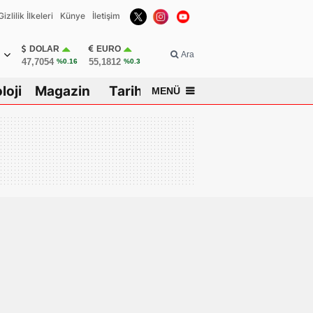
Gizlilik İlkeleri
Künye
İletişim
DOLAR
EURO
Ara
47,7054
55,1812
%0.16
%0.3
loji
Magazin
Tarih
MENÜ