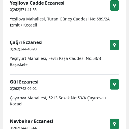
Yeşilova Cadde Eczanesi
E
0(262)571-41-55
Yeşilova Mahallesi, Turan Güneş Caddesi No:689/2A
E
İzmit / Kocaeli
E
Çağrı Eczanesi
E
0(262)344-40-93
E
Yeşilyurt Mahallesi, Fevzi Paşa Caddesi No:53/B
Başiskele
G
G
Gül Eczanesi
0(262)742-06-02
Çayırova Mahallesi, 5213.Sokak No:59/A Çayırova /
H
Kocaeli
H
Nevbahar Eczanesi
I
0(262)744-03-44