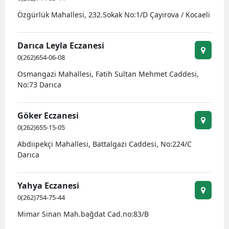
M
Özgürlük Mahallesi, 232.Sokak No:1/D Çayırova / Kocaeli
İ
Darıca Leyla Eczanesi
İ
0(262)654-06-08
Osmangazi Mahallesi, Fatih Sultan Mehmet Caddesi,
K
No:73 Darıca
K
Göker Eczanesi
K
0(262)655-15-05
K
Abdiipekçi Mahallesi, Battalgazi Caddesi, No:224/C
Darıca
K
K
Yahya Eczanesi
0(262)754-75-44
K
Mimar Sinan Mah.bağdat Cad.no:83/B
K