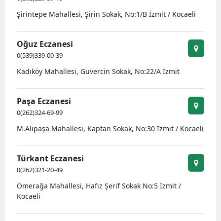
B
Şirintepe Mahallesi, Şirin Sokak, No:1/B İzmit / Kocaeli
B
Oğuz Eczanesi
B
0(539)339-00-39
Kadıköy Mahallesi, Güvercin Sokak, No:22/A İzmit
B
B
Paşa Eczanesi
B
0(262)324-69-99
M.Alipaşa Mahallesi, Kaptan Sokak, No:30 İzmit / Kocaeli
Ç
Ç
Türkant Eczanesi
0(262)321-20-49
Ömerağa Mahallesi, Hafız Şerif Sokak No:5 İzmit /
D
Kocaeli
D