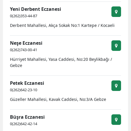
Yeni Derbent Eczanesi
M
0(262)353-44-87
M
Derbent Mahallesi, Akça Sokak No:1 Kartepe / Kocaeli
K
Neşe Eczanesi
M
0(262)743-00-41
M
Hürriyet Mahallesi, Yasa Caddesi, No:20 Beylikbağı /
Gebze
N
Petek Eczanesi
0(262)642-23-10
N
Güzeller Mahallesi, Kavak Caddesi, No:3/A Gebze
Büşra Eczanesi
R
0(262)642-42-14
S