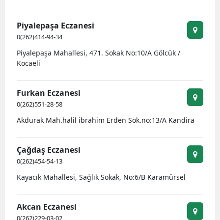
Y
Piyalepaşa Eczanesi
0(262)414-94-34
Z
Piyalepaşa Mahallesi, 471. Sokak No:10/A Gölcük /
A
Kocaeli
B
Furkan Eczanesi
0(262)551-28-58
K
Akdurak Mah.halil ibrahim Erden Sok.no:13/A Kandira
B
Çağdaş Eczanesi
Ş
0(262)454-54-13
Kayacık Mahallesi, Sağlık Sokak, No:6/B Karamürsel
B
A
Akcan Eczanesi
0(262)229-03-02
I