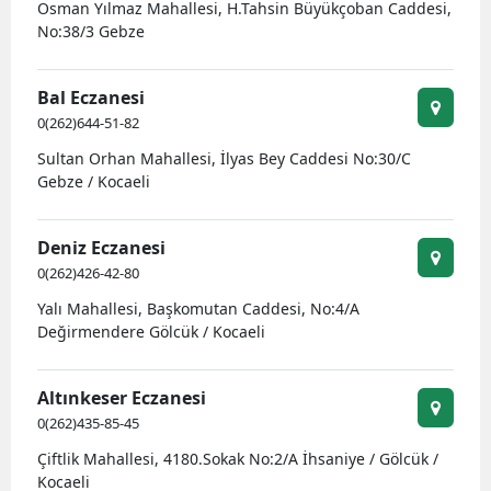
Osman Yılmaz Mahallesi, H.Tahsin Büyükçoban Caddesi,
No:38/3 Gebze
S
Bal Eczanesi
0(262)644-51-82
S
Sultan Orhan Mahallesi, İlyas Bey Caddesi No:30/C
S
Gebze / Kocaeli
T
Deniz Eczanesi
T
0(262)426-42-80
T
Yalı Mahallesi, Başkomutan Caddesi, No:4/A
Değirmendere Gölcük / Kocaeli
T
Altınkeser Eczanesi
Ş
0(262)435-85-45
U
Çiftlik Mahallesi, 4180.Sokak No:2/A İhsaniye / Gölcük /
Kocaeli
V