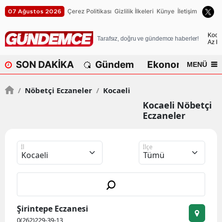
Çerez Politikası
Gizlilik İlkeleri
Künye
İletişim
07 Ağustos 2026
A
Koca
Tarafsız, doğru ve gündemce haberler!
Az bu
A
SON DAKİKA
Gündem
Ekonomi
Dü
MENÜ
A
/
Nöbetçi Eczaneler
/
Kocaeli
A
Kocaeli Nöbetçi
A
Eczaneler
A
İl
İlçe
A
A
A
Şirintepe Eczanesi
B
0(262)229-39-13