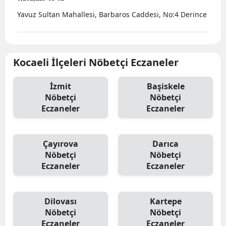
Yavuz Sultan Mahallesi, Barbaros Caddesi, No:4 Derince
Y
K
Kocaeli İlçeleri Nöbetçi Eczaneler
K
O
İzmit
Başiskele
Nöbetçi
Nöbetçi
D
Eczaneler
Eczaneler
Çayırova
Darıca
Nöbetçi
Nöbetçi
Eczaneler
Eczaneler
Dilovası
Kartepe
Nöbetçi
Nöbetçi
Eczaneler
Eczaneler