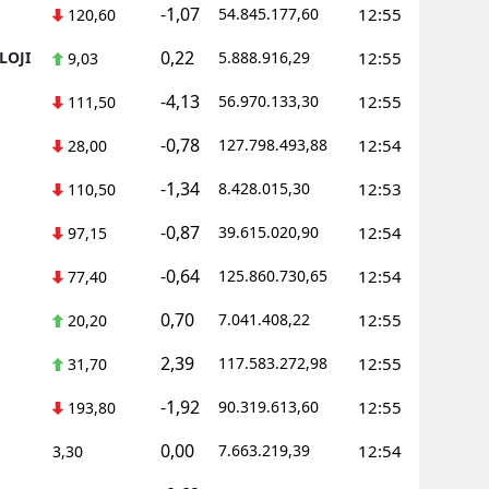
-1,07
54.845.177,60
12:55
120,60
Yozgat
0,22
LOJI
5.888.916,29
12:55
9,03
Zonguldak
-4,13
56.970.133,30
12:55
111,50
Aksaray
-0,78
127.798.493,88
12:54
28,00
Bayburt
-1,34
8.428.015,30
12:53
110,50
Karaman
-0,87
39.615.020,90
12:54
97,15
Kırıkkale
-0,64
125.860.730,65
12:54
77,40
Batman
0,70
7.041.408,22
12:55
20,20
Şırnak
2,39
117.583.272,98
12:55
31,70
Bartın
-1,92
90.319.613,60
12:55
193,80
Ardahan
0,00
7.663.219,39
12:54
3,30
Iğdır