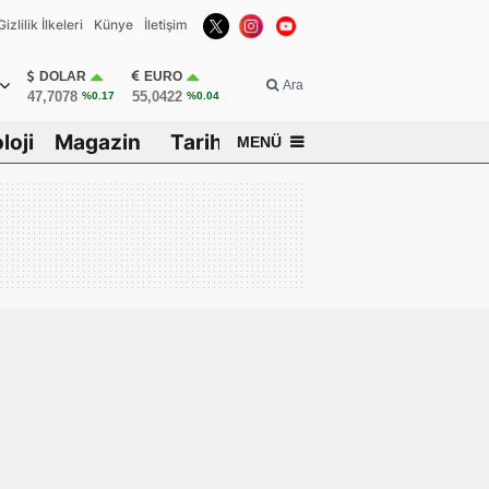
Gizlilik İlkeleri
Künye
İletişim
DOLAR
EURO
Ara
47,7078
55,0422
%0.17
%0.04
loji
Magazin
Tarih
MENÜ