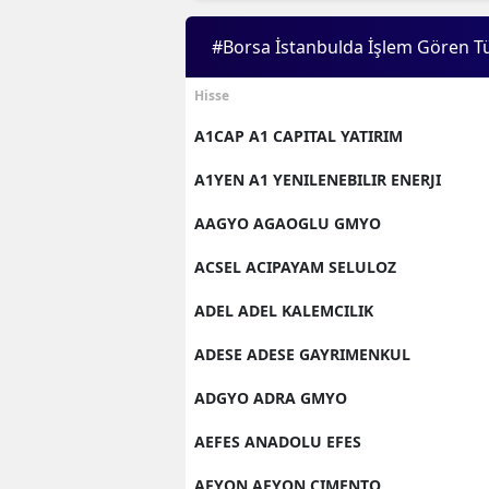
#Borsa İstanbulda İşlem Gören T
Hisse
A1CAP A1 CAPITAL YATIRIM
A1YEN A1 YENILENEBILIR ENERJI
AAGYO AGAOGLU GMYO
ACSEL ACIPAYAM SELULOZ
ADEL ADEL KALEMCILIK
ADESE ADESE GAYRIMENKUL
ADGYO ADRA GMYO
AEFES ANADOLU EFES
AFYON AFYON CIMENTO