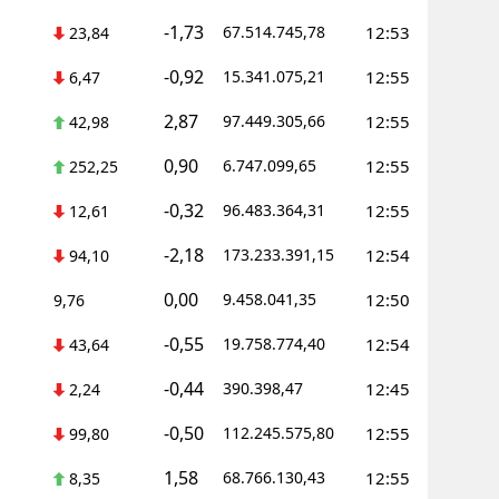
-1,73
67.514.745,78
12:53
23,84
Malatya
-0,92
15.341.075,21
12:55
6,47
Manisa
2,87
97.449.305,66
12:55
42,98
Kahramanmaraş
0,90
6.747.099,65
12:55
252,25
Mardin
-0,32
96.483.364,31
12:55
12,61
Muğla
-2,18
173.233.391,15
12:54
94,10
Muş
0,00
9.458.041,35
12:50
9,76
Nevşehir
-0,55
19.758.774,40
12:54
43,64
Niğde
-0,44
390.398,47
12:45
2,24
Ordu
-0,50
112.245.575,80
12:55
99,80
Rize
1,58
68.766.130,43
12:55
8,35
Sakarya