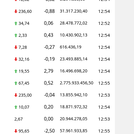
Mersin
-0,88
31.317.230,40
12:54
236,60
İstanbul
0,06
28.478.772,02
12:52
34,74
İzmir
0,43
10.430.902,13
12:54
2,33
Kars
-0,27
616.436,19
12:54
7,28
Kastamonu
-0,19
23.493.885,14
12:54
32,16
Kayseri
2,79
16.496.698,20
12:54
19,55
Kırklareli
0,52
2.775.933.456,50
12:55
67,45
Kırşehir
-0,04
13.855.942,10
12:53
235,00
0,20
Kocaeli
18.871.972,32
12:54
10,07
0,00
20.944.278,05
12:53
Konya
2,67
-2,50
57.961.933,85
12:55
95,65
Kütahya