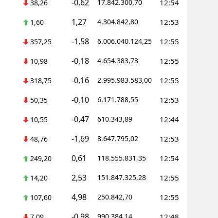
-0,62
17.842.300,70
12:54
38,26
Yalova
1,27
4.304.842,80
12:53
1,60
Karabük
-1,58
6.006.040.124,25
12:55
357,25
Kilis
-0,18
4.654.383,73
12:55
10,98
Osmaniye
-0,16
2.995.983.583,00
12:55
318,75
-0,10
Düzce
6.171.788,55
12:53
50,35
-0,47
610.343,89
12:44
10,55
-1,69
8.647.795,02
12:53
48,76
0,61
118.555.831,35
12:54
249,20
2,53
151.847.325,28
12:55
14,20
4,98
250.842,70
12:55
107,60
-0,98
990.384,14
12:48
7,09