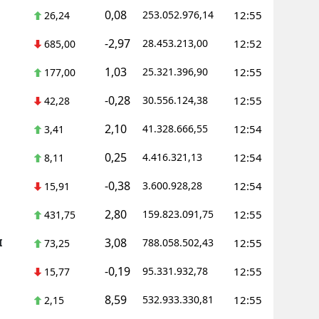
0,08
253.052.976,14
12:55
26,24
Samsun
-2,97
28.453.213,00
12:52
685,00
Siirt
1,03
25.321.396,90
12:55
177,00
Sinop
-0,28
30.556.124,38
12:55
42,28
Sivas
2,10
41.328.666,55
12:54
3,41
Tekirdağ
0,25
4.416.321,13
12:54
8,11
Tokat
-0,38
3.600.928,28
12:54
15,91
Trabzon
2,80
159.823.091,75
12:55
431,75
Tunceli
3,08
I
788.058.502,43
12:55
73,25
Şanlıurfa
-0,19
95.331.932,78
12:55
15,77
Uşak
8,59
532.933.330,81
12:55
2,15
Van