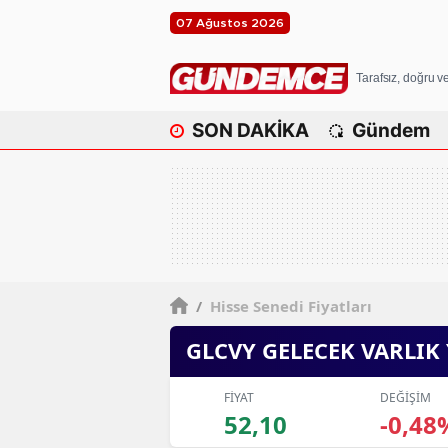
07 Ağustos 2026
Tarafsız, doğru 
SON DAKİKA
Gündem
/
Hisse Senedi Fiyatları
GLCVY GELECEK VARLIK
FİYAT
DEĞİŞİM
52,10
-0,48