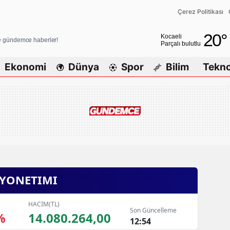
Çerez Politikası
Adana
20
°
Kocaeli
ve gündemce haberler!
Parçalı bulutlu
Adıyaman
Ekonomi
Dünya
Spor
Bilim
Tekno
Afyonkarahisar
Ağrı
Amasya
Ankara
Antalya
 YONETIMI
Artvin
Aydın
HACİM(TL)
Son Güncelleme
%
14.080.264,00
Balıkesir
12:54