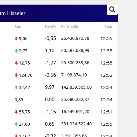
Edirne
üm Hisseler
Elazığ
Son
Fark%
En Düşük
Saat
Erzincan
-0,55
26.436.870,78
12:55
9,06
Erzurum
1,10
20.587.638,99
12:55
2,75
Eskişehir
-1,77
45.300.233,86
12:55
12,75
Gaziantep
-0,56
7.108.874,10
12:52
124,70
Giresun
9,97
142.839.565,00
12:54
32,42
Gümüşhane
0,00
25.680.232,87
12:54
0,85
Hakkari
-1,15
16.549.691,20
12:51
55,75
Hatay
0,65
331.034.522,40
12:55
21,60
Isparta
-0,32
3.291.855,66
12:54
12,62