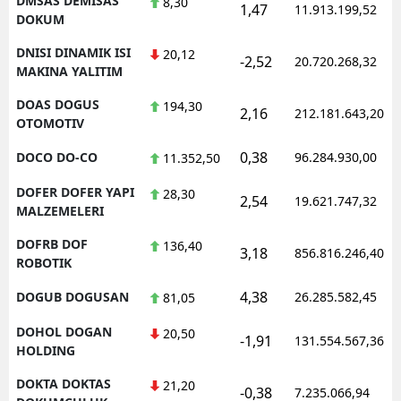
DMSAS DEMISAS
8,30
1,47
11.913.199,52
DOKUM
DNISI DINAMIK ISI
20,12
-2,52
20.720.268,32
MAKINA YALITIM
DOAS DOGUS
194,30
2,16
212.181.643,20
OTOMOTIV
0,38
DOCO DO-CO
96.284.930,00
11.352,50
DOFER DOFER YAPI
28,30
2,54
19.621.747,32
MALZEMELERI
DOFRB DOF
136,40
3,18
856.816.246,40
ROBOTIK
4,38
DOGUB DOGUSAN
26.285.582,45
81,05
DOHOL DOGAN
20,50
-1,91
131.554.567,36
HOLDING
DOKTA DOKTAS
21,20
-0,38
7.235.066,94