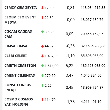
-0,81
CEMZY CEM ZEYTIN
113.034.515,38
12,30
CEOEM CEO EVENT
22,82
-0,09
13.057.682,76
MEDYA
CGCAM CAGDAS
39,80
0,05
70.456.162,06
CAM
-0,36
CIMSA CIMSA
329.636.288,88
44,82
-1,10
CLEBI CELEBI
35.898.068,00
1.437,00
5,22
CMBTN CIMBETON
185.153.083,00
1.614,00
2,47
CMENT CIMENTAS
1.045.824,50
279,50
CONSE CONSUS
2,25
0,45
18.969.734,97
ENERJI
COSMO COSMOS
114,70
-1,38
4.216.401,10
YAT. HOLDING