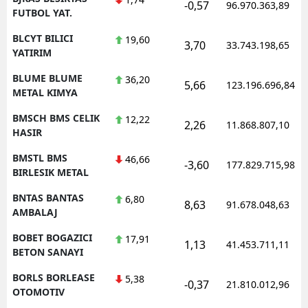
-0,57
96.970.363,89
FUTBOL YAT.
BLCYT BILICI
19,60
3,70
33.743.198,65
YATIRIM
BLUME BLUME
36,20
5,66
123.196.696,84
METAL KIMYA
BMSCH BMS CELIK
12,22
2,26
11.868.807,10
HASIR
BMSTL BMS
46,66
-3,60
177.829.715,98
BIRLESIK METAL
BNTAS BANTAS
6,80
8,63
91.678.048,63
AMBALAJ
BOBET BOGAZICI
17,91
1,13
41.453.711,11
BETON SANAYI
BORLS BORLEASE
5,38
-0,37
21.810.012,96
OTOMOTIV