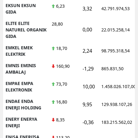
EKSUN EKSUN
6,23
3,32
42.791.974,53
GIDA
ELITE ELITE
28,80
0,00
NATUREL ORGANIK
22.015.258,14
GIDA
EMKEL EMEK
18,70
2,24
98.795.318,54
ELEKTRIK
EMNIS EMINIS
160,90
-1,29
865.831,50
AMBALAJ
EMPAE EMPA
73,70
10,00
1.458.026.107,00
ELEKTRONIK
ENDAE ENDA
16,80
9,95
129.938.107,26
ENERJI HOLDING
ENERY ENERYA
8,35
-0,36
183.215.562,02
ENERJI
ENJSA ENERJISA
113,20