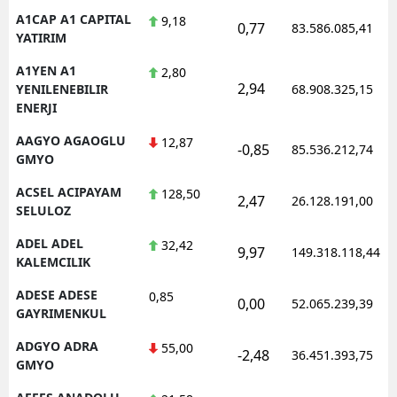
A1CAP A1 CAPITAL
9,18
E
0,77
83.586.085,41
YATIRIM
E
A1YEN A1
2,80
2,94
YENILENEBILIR
68.908.325,15
E
ENERJI
E
AAGYO AGAOGLU
12,87
-0,85
85.536.212,74
GMYO
E
ACSEL ACIPAYAM
128,50
2,47
26.128.191,00
G
SELULOZ
G
ADEL ADEL
32,42
9,97
149.318.118,44
KALEMCILIK
ADESE ADESE
0,85
0,00
52.065.239,39
H
GAYRIMENKUL
ADGYO ADRA
55,00
H
-2,48
36.451.393,75
GMYO
I