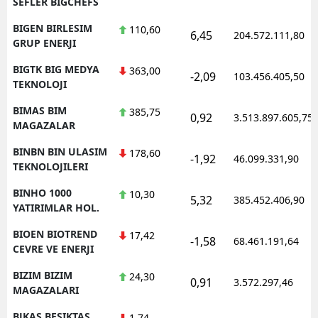
SEFLER BIGCHEFS
BIGEN BIRLESIM
110,60
6,45
204.572.111,80
GRUP ENERJI
BIGTK BIG MEDYA
363,00
-2,09
103.456.405,50
TEKNOLOJI
BIMAS BIM
385,75
0,92
3.513.897.605,75
MAGAZALAR
BINBN BIN ULASIM
178,60
-1,92
46.099.331,90
TEKNOLOJILERI
BINHO 1000
10,30
5,32
385.452.406,90
YATIRIMLAR HOL.
BIOEN BIOTREND
17,42
-1,58
68.461.191,64
CEVRE VE ENERJI
BIZIM BIZIM
24,30
0,91
3.572.297,46
MAGAZALARI
BJKAS BESIKTAS
1,74