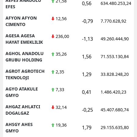
AEFES ANADOLU
21,58
0,56
634.480.253,24
EFES
M
AFYON AFYON
12,56
-0,79
7.770.628,92
İ
CIMENTO
İ
AGESA AGESA
236,00
-1,13
49.260.444,90
HAYAT EMEKLILIK
K
AGHOL ANADOLU
35,26
1,56
71.553.130,84
K
GRUBU HOLDING
AGROT AGROTECH
K
2,35
1,29
33.828.248,20
TEKNOLOJI
K
AGYO ATAKULE
7,33
0,41
1.486.420,23
GMYO
K
AHGAZ AHLATCI
32,14
K
-0,25
45.407.680,74
DOGALGAZ
K
AHSGY AHES
19,36
1,79
29.155.635,80
GMYO
K