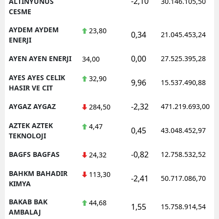
-2,10
ALTINYUNUS
30.146.105,50
CESME
AYDEM AYDEM
23,80
0,34
21.045.453,24
ENERJI
0,00
AYEN AYEN ENERJI
27.525.395,28
34,00
AYES AYES CELIK
32,90
9,96
15.537.490,88
HASIR VE CIT
-2,32
AYGAZ AYGAZ
471.219.693,00
284,50
AZTEK AZTEK
4,47
0,45
43.048.452,97
TEKNOLOJI
-0,82
BAGFS BAGFAS
12.758.532,52
24,32
BAHKM BAHADIR
113,30
-2,41
50.717.086,70
KIMYA
BAKAB BAK
44,68
1,55
15.758.914,54
AMBALAJ