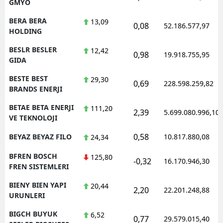
GMYO
BERA BERA
13,09
0,08
52.186.577,97
HOLDING
BESLR BESLER
12,42
0,98
19.918.755,95
GIDA
BESTE BEST
29,30
0,69
228.598.259,82
BRANDS ENERJI
BETAE BETA ENERJI
111,20
2,39
5.699.080.996,10
VE TEKNOLOJI
0,58
BEYAZ BEYAZ FILO
10.817.880,08
24,34
BFREN BOSCH
125,80
-0,32
16.170.946,30
FREN SISTEMLERI
BIENY BIEN YAPI
20,44
2,20
22.201.248,88
URUNLERI
BIGCH BUYUK
6,52
0,77
29.579.015,40