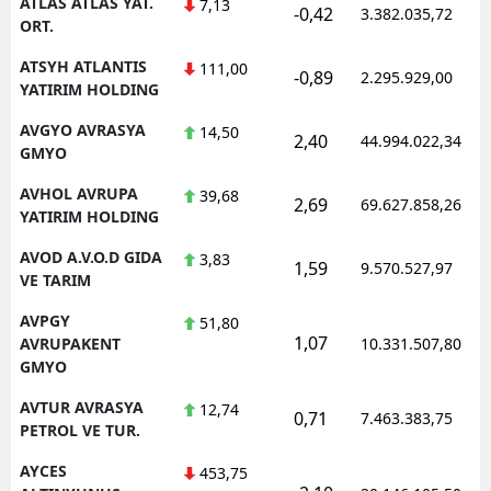
ATLAS ATLAS YAT.
7,13
-0,42
3.382.035,72
ORT.
ATSYH ATLANTIS
111,00
-0,89
2.295.929,00
YATIRIM HOLDING
AVGYO AVRASYA
14,50
2,40
44.994.022,34
GMYO
AVHOL AVRUPA
39,68
2,69
69.627.858,26
YATIRIM HOLDING
AVOD A.V.O.D GIDA
3,83
1,59
9.570.527,97
VE TARIM
AVPGY
51,80
1,07
AVRUPAKENT
10.331.507,80
GMYO
AVTUR AVRASYA
12,74
0,71
7.463.383,75
PETROL VE TUR.
AYCES
453,75