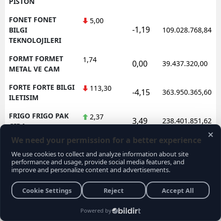
PISTON
FONET FONET
5,00
-1,19
BILGI
109.028.768,84
TEKNOLOJILERI
FORMT FORMET
1,74
0,00
39.437.320,00
METAL VE CAM
FORTE FORTE BILGI
113,30
-4,15
363.950.365,60
ILETISIM
FRIGO FRIGO PAK
2,37
3,49
238.401.851,62
GIDA
FRMPL FORMUL
35,76
1,48
92.565.525,00
PLASTIK VE METAL
FROTO FORD
78,10
-0,64
1.602.362.688,95
OTOSAN
FZLGY FUZUL
10,36
-4,43
172.638.488,80
GMYO