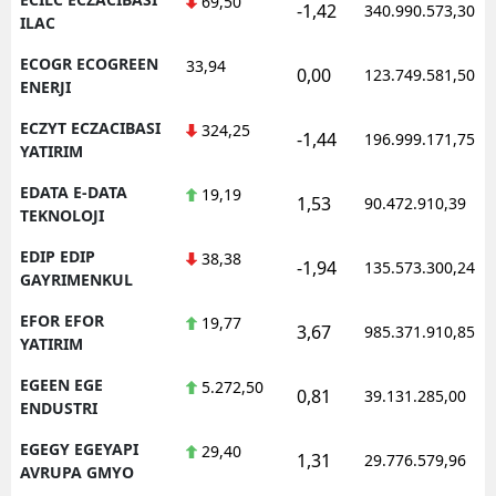
69,50
-1,42
340.990.573,30
ILAC
ECOGR ECOGREEN
33,94
0,00
123.749.581,50
ENERJI
ECZYT ECZACIBASI
324,25
-1,44
196.999.171,75
YATIRIM
EDATA E-DATA
19,19
1,53
90.472.910,39
TEKNOLOJI
EDIP EDIP
38,38
-1,94
135.573.300,24
GAYRIMENKUL
EFOR EFOR
19,77
3,67
985.371.910,85
YATIRIM
EGEEN EGE
5.272,50
0,81
39.131.285,00
ENDUSTRI
EGEGY EGEYAPI
29,40
1,31
29.776.579,96
AVRUPA GMYO