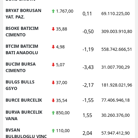
BRYAT BORUSAN
1.767,00
0,11
69.110.225,00
YAT. PAZ.
BSOKE BATICIM
35,88
-0,50
309.003.910,80
CIMENTO
BTCIM BATICIM
4,98
-1,19
558.742.666,51
BATI ANADOLU
BUCIM BURSA
5,07
-3,43
31.007.700,29
CIMENTO
BULGS BULLS
37,00
-2,17
181.928.021,96
GSYO
-1,55
BURCE BURCELIK
77.406.946,18
35,54
BURVA BURCELIK
850,00
1,55
30.260.376,00
VANA
BVSAN
110,00
2,04
57.947.412,90
BULBULOGLU VINC