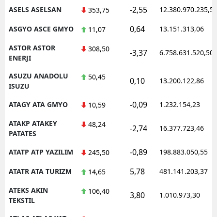
-2,55
ASELS ASELSAN
12.380.970.235,5
353,75
0,64
ASGYO ASCE GMYO
13.151.313,06
11,07
ASTOR ASTOR
308,50
-3,37
6.758.631.520,50
ENERJI
ASUZU ANADOLU
50,45
0,10
13.200.122,86
ISUZU
-0,09
ATAGY ATA GMYO
1.232.154,23
10,59
ATAKP ATAKEY
48,24
-2,74
16.377.723,46
PATATES
-0,89
ATATP ATP YAZILIM
198.883.050,55
245,50
5,78
ATATR ATA TURIZM
481.141.203,37
14,65
ATEKS AKIN
106,40
3,80
1.010.973,30
TEKSTIL