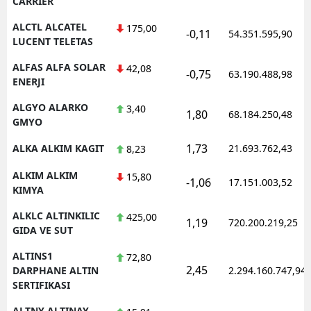
CARRIER
Y
ALCTL ALCATEL
175,00
-0,11
54.351.595,90
LUCENT TELETAS
Z
ALFAS ALFA SOLAR
42,08
-0,75
63.190.488,98
ENERJI
A
ALGYO ALARKO
3,40
B
1,80
68.184.250,48
GMYO
1,73
ALKA ALKIM KAGIT
21.693.762,43
8,23
K
ALKIM ALKIM
15,80
-1,06
17.151.003,52
KIMYA
B
ALKLC ALTINKILIC
425,00
1,19
720.200.219,25
Ş
GIDA VE SUT
B
ALTINS1
72,80
2,45
DARPHANE ALTIN
2.294.160.747,94
A
SERTIFIKASI
I
ALTNY ALTINAY