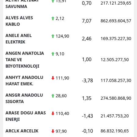
15,91
0,70
217.121.259,65
SAVUNMA
Y
ALVES ALVES
2,12
7,07
862.693.604,57
KABLO
K
ANELE ANEL
124,90
K
2,46
169.375.227,30
ELEKTRIK
O
ANGEN ANATOLIA
9,10
1,00
TANI VE
12.505.277,50
D
BIYOTEKNOLOJI
ANHYT ANADOLU
111,90
-3,78
117.058.257,30
HAYAT EMEK.
ANSGR ANADOLU
28,60
1,35
274.580.868,90
SIGORTA
ARASE DOGU ARAS
110,40
-1,43
21.457.753,20
ENERJI
-0,10
ARCLK ARCELIK
86.832.190,65
97,90