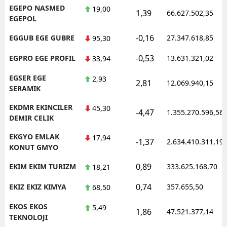
EGEPO NASMED
19,00
1,39
66.627.502,35
EGEPOL
-0,16
EGGUB EGE GUBRE
27.347.618,85
95,30
-0,53
EGPRO EGE PROFIL
13.631.321,02
33,94
EGSER EGE
2,93
2,81
12.069.940,15
SERAMIK
EKDMR EKINCILER
45,30
-4,47
1.355.270.596,56
DEMIR CELIK
EKGYO EMLAK
17,94
-1,37
2.634.410.311,19
KONUT GMYO
0,89
EKIM EKIM TURIZM
333.625.168,70
18,21
0,74
EKIZ EKIZ KIMYA
357.655,50
68,50
EKOS EKOS
5,49
1,86
47.521.377,14
TEKNOLOJI