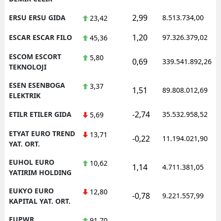
2,99
ERSU ERSU GIDA
8.513.734,00
23,42
1,20
ESCAR ESCAR FILO
97.326.379,02
45,36
ESCOM ESCORT
5,80
0,69
339.541.892,26
TEKNOLOJI
ESEN ESENBOGA
3,37
1,51
89.808.012,69
ELEKTRIK
-2,74
ETILR ETILER GIDA
35.532.958,52
5,69
ETYAT EURO TREND
13,71
-0,22
11.194.021,90
YAT. ORT.
EUHOL EURO
10,62
1,14
4.711.381,05
YATIRIM HOLDING
EUKYO EURO
12,80
-0,78
9.221.557,99
KAPITAL YAT. ORT.
EUPWR
91,70