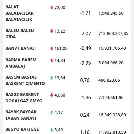
BALAT
72,00
-1,71
BALATACILAR
1.548.845,50
BALATACILIK
BALSU BALSU
13,22
-2,07
713.863.347,85
GIDA
-0,49
BANVT BANVIT
16.931.765,40
161,00
BARMA BAREM
14,84
-9,95
5.064.966,20
AMBALAJ
BASCM BASTAS
13,34
0,76
486.823,05
BASKENT CIMENTO
BASGZ BASKENT
43,68
-1,36
7.124.661,96
DOGALGAZ GMYO
BAYRK BAYRAK
4,17
0,24
16.349.928,80
TABAN SANAYI
BEGYO BATI EGE
3,49
1,16
11.902.813,59