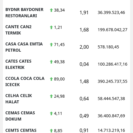
BYDNR BAYDONER
38,34
1,91
36.399.523,46
RESTORANLARI
CANTE CAN2
1,21
1,68
199.678.042,27
TERMIK
CASA CASA EMTIA
71,45
2,00
578.180,45
PETROL
CATES CATES
49,38
0,04
100.286.417,16
ELEKTRIK
CCOLA COCA COLA
89,00
1,48
390.245.737,55
ICECEK
CELHA CELIK
24,98
0,64
58.444.547,38
HALAT
CEMAS CEMAS
4,11
0,49
36.400.847,69
DOKUM
0,91
CEMTS CEMTAS
14.713.219,16
8,85