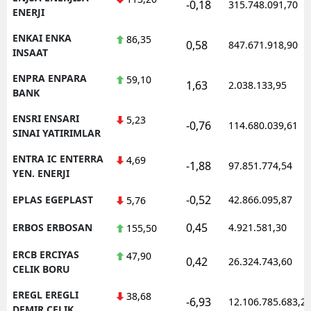
-0,18
315.748.091,70
ENERJI
ENKAI ENKA
86,35
0,58
847.671.918,90
INSAAT
ENPRA ENPARA
59,10
1,63
2.038.133,95
BANK
ENSRI ENSARI
5,23
-0,76
114.680.039,61
SINAI YATIRIMLAR
ENTRA IC ENTERRA
4,69
-1,88
97.851.774,54
YEN. ENERJI
-0,52
EPLAS EGEPLAST
42.866.095,87
5,76
0,45
ERBOS ERBOSAN
4.921.581,30
155,50
ERCB ERCIYAS
47,90
0,42
26.324.743,60
CELIK BORU
EREGL EREGLI
38,68
-6,93
12.106.785.683,2
DEMIR CELIK