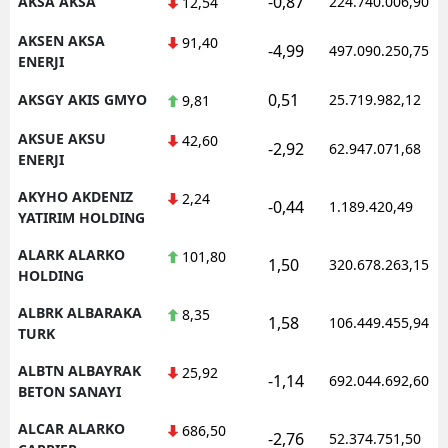
-0,87
AKSA AKSA
224.740.006,90
12,54
AKSEN AKSA
91,40
-4,99
497.090.250,75
ENERJI
S
0,51
AKSGY AKIS GMYO
25.719.982,12
9,81
S
AKSUE AKSU
42,60
-2,92
62.947.071,68
S
ENERJI
AKYHO AKDENIZ
T
2,24
-0,44
1.189.420,49
YATIRIM HOLDING
T
ALARK ALARKO
101,80
1,50
320.678.263,15
HOLDING
T
ALBRK ALBARAKA
8,35
T
1,58
106.449.455,94
TURK
Ş
ALBTN ALBAYRAK
25,92
-1,14
692.044.692,60
BETON SANAYI
U
ALCAR ALARKO
686,50
-2,76
52.374.751,50
V