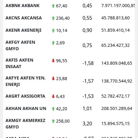
0,45
AKBNK AKBANK
7.971.197.000,85
67,40
M
0,55
AKCNS AKCANSA
45.788.813,60
236,40
M
0,90
AKENR AKENERJI
51.859.410,14
10,14
K
AKFGY AKFEN
2,69
0,75
65.234.427,32
M
GMYO
AKFIS AKFEN
M
96,55
-1,58
143.809.048,65
INSAAT
AKFYE AKFEN YEN.
23,88
-1,57
138.770.544,92
ENERJI
N
-1,53
AKGRT AKSIGORTA
52.782.472,17
6,43
N
1,01
AKHAN AKHAN UN
208.501.289,64
42,20
AKMGY AKMERKEZ
258,00
3,20
R
15.894.575,15
GMYO
S