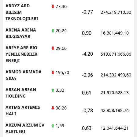
ARDYZ ARD
77,30
-0,77
BILISIM
274.219.710,30
TEKNOLOJILERI
ARENA ARENA
20,24
0,90
16.381.449,10
BILGISAYAR
ARFYE ARF BIO
29,66
-4,20
YENILENEBILIR
518.871.666,06
ENERJI
ARMGD ARMADA
195,70
-0,96
214.302.490,60
GIDA
ARSAN ARSAN
3,32
0,61
21.970.628,13
HOLDING
ARTMS ARTEMIS
38,20
-0,78
42.958.188,74
HALI
ARZUM ARZUM EV
1,59
0,63
12.041.644,21
ALETLERI