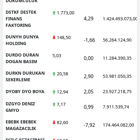
DOKUMCULUK
DSTKF DESTEK
1.773,00
4,29
FINANS
1.424.493.073,00
FAKTORING
DUNYH DUNYA
148,50
-1,66
56.264.124,90
HOLDING
DURDO DURAN
5,03
0,00
11.284.390,35
DOGAN BASIM
DURKN DURUKAN
20,58
2,90
53.981.050,35
SEKERLEME
2,05
DYOBY DYO BOYA
23.927.218,75
12,94
DZGYO DENIZ
7,17
0,99
7.911.539,74
GMYO
EBEBK EBEBEK
82,60
-7,92
174.464.082,00
MAGAZACILIK
ECILC ECZACIBASI