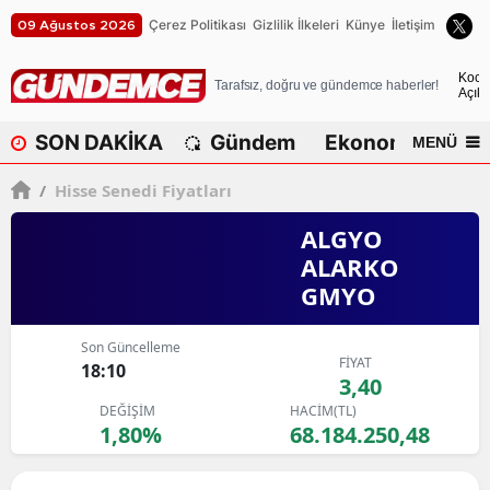
Çerez Politikası
Gizlilik İlkeleri
Künye
İletişim
09 Ağustos 2026
A
Koca
Tarafsız, doğru ve gündemce haberler!
Açık
A
SON DAKİKA
Gündem
Ekonomi
Dü
MENÜ
A
/
Hisse Senedi Fiyatları
A
ALGYO
A
ALARKO
GMYO
A
A
Son Güncelleme
FİYAT
18:10
A
3,40
DEĞİŞİM
HACİM(TL)
A
1,80%
68.184.250,48
B