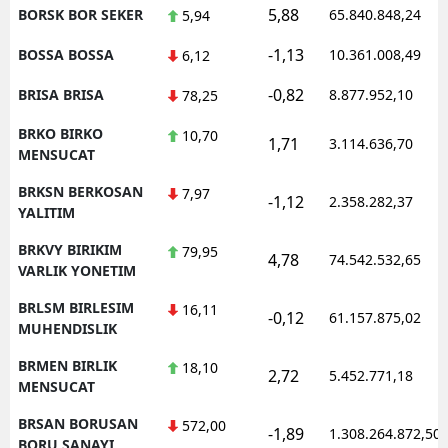
5,88
BORSK BOR SEKER
65.840.848,24
5,94
-1,13
BOSSA BOSSA
10.361.008,49
6,12
-0,82
BRISA BRISA
8.877.952,10
78,25
BRKO BIRKO
10,70
1,71
3.114.636,70
MENSUCAT
BRKSN BERKOSAN
7,97
-1,12
2.358.282,37
YALITIM
BRKVY BIRIKIM
79,95
4,78
74.542.532,65
VARLIK YONETIM
BRLSM BIRLESIM
16,11
-0,12
61.157.875,02
MUHENDISLIK
BRMEN BIRLIK
18,10
2,72
5.452.771,18
MENSUCAT
BRSAN BORUSAN
572,00
-1,89
1.308.264.872,50
BORU SANAYI