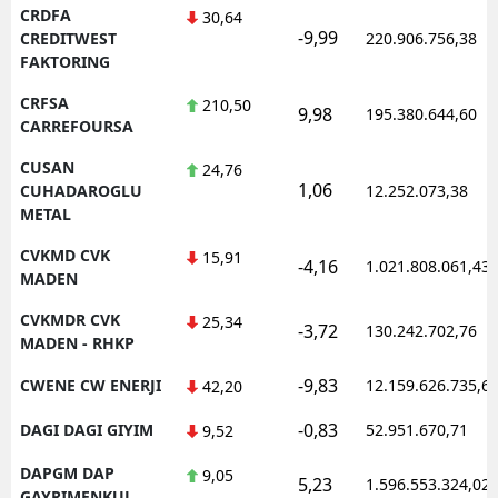
CRDFA
30,64
-9,99
CREDITWEST
220.906.756,38
FAKTORING
CRFSA
210,50
9,98
195.380.644,60
CARREFOURSA
CUSAN
24,76
1,06
CUHADAROGLU
12.252.073,38
METAL
CVKMD CVK
15,91
-4,16
1.021.808.061,43
MADEN
CVKMDR CVK
25,34
-3,72
130.242.702,76
MADEN - RHKP
-9,83
CWENE CW ENERJI
12.159.626.735,6
42,20
-0,83
DAGI DAGI GIYIM
52.951.670,71
9,52
DAPGM DAP
9,05
5,23
1.596.553.324,02
GAYRIMENKUL