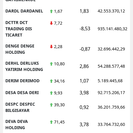
1,83
DARDL DARDANEL
42.553.370,12
1,67
DCTTR DCT
7,72
-8,53
TRADING DIS
935.141.480,32
TICARET
DENGE DENGE
2,28
-0,87
32.696.442,29
HOLDING
DERHL DERLUKS
10,80
2,86
54.288.577,48
YATIRIM HOLDING
1,07
DERIM DERIMOD
5.189.445,68
34,16
3,98
DESA DESA DERI
92.715.206,17
9,93
DESPC DESPEC
39,30
0,92
36.201.759,66
BILGISAYAR
DEVA DEVA
71,45
3,78
33.764.732,60
HOLDING