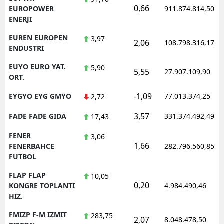
0,66
EUROPOWER
911.874.814,50
ENERJI
EUREN EUROPEN
3,97
2,06
108.798.316,17
ENDUSTRI
EUYO EURO YAT.
5,90
5,55
27.907.109,90
ORT.
-1,09
EYGYO EYG GMYO
77.013.374,25
2,72
3,57
FADE FADE GIDA
331.374.492,49
17,43
FENER
3,06
1,66
FENERBAHCE
282.796.560,85
FUTBOL
FLAP FLAP
10,05
0,20
KONGRE TOPLANTI
4.984.490,46
HIZ.
FMIZP F-M IZMIT
283,75
2,07
8.048.478,50