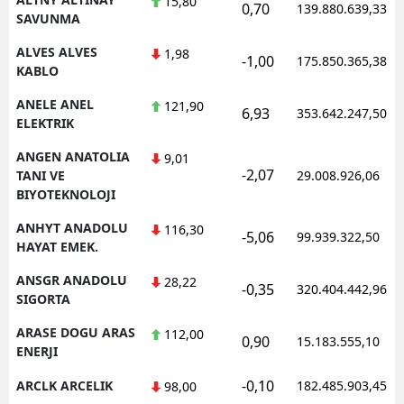
15,80
0,70
139.880.639,33
SAVUNMA
Y
ALVES ALVES
1,98
-1,00
175.850.365,38
KABLO
K
ANELE ANEL
121,90
K
6,93
353.642.247,50
ELEKTRIK
O
ANGEN ANATOLIA
9,01
-2,07
TANI VE
29.008.926,06
D
BIYOTEKNOLOJI
ANHYT ANADOLU
116,30
-5,06
99.939.322,50
HAYAT EMEK.
ANSGR ANADOLU
28,22
-0,35
320.404.442,96
SIGORTA
ARASE DOGU ARAS
112,00
0,90
15.183.555,10
ENERJI
-0,10
ARCLK ARCELIK
182.485.903,45
98,00