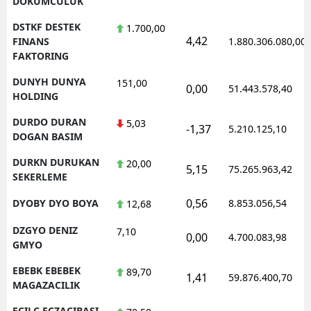
DOKUMCULUK
DSTKF DESTEK
1.700,00
4,42
FINANS
1.880.306.080,00
FAKTORING
DUNYH DUNYA
151,00
0,00
51.443.578,40
HOLDING
DURDO DURAN
5,03
-1,37
5.210.125,10
DOGAN BASIM
DURKN DURUKAN
20,00
5,15
75.265.963,42
SEKERLEME
0,56
DYOBY DYO BOYA
8.853.056,54
12,68
DZGYO DENIZ
7,10
0,00
4.700.083,98
GMYO
EBEBK EBEBEK
89,70
1,41
59.876.400,70
MAGAZACILIK
ECILC ECZACIBASI