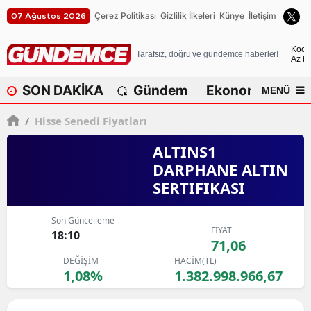
Çerez Politikası
Gizlilik İlkeleri
Künye
İletişim
07 Ağustos 2026
A
Koca
Tarafsız, doğru ve gündemce haberler!
Az bu
A
SON DAKİKA
Gündem
Ekonomi
Dü
MENÜ
A
/
Hisse Senedi Fiyatları
A
ALTINS1
A
DARPHANE ALTIN
SERTIFIKASI
A
A
Son Güncelleme
FİYAT
18:10
A
71,06
DEĞİŞİM
HACİM(TL)
A
1,08%
1.382.998.966,67
B