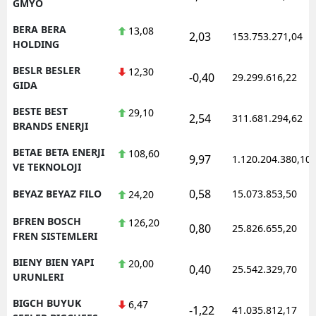
GMYO
BERA BERA
13,08
2,03
153.753.271,04
HOLDING
BESLR BESLER
12,30
-0,40
29.299.616,22
GIDA
BESTE BEST
29,10
2,54
311.681.294,62
BRANDS ENERJI
BETAE BETA ENERJI
108,60
9,97
1.120.204.380,10
VE TEKNOLOJI
0,58
BEYAZ BEYAZ FILO
15.073.853,50
24,20
BFREN BOSCH
126,20
0,80
25.826.655,20
FREN SISTEMLERI
BIENY BIEN YAPI
20,00
0,40
25.542.329,70
URUNLERI
BIGCH BUYUK
6,47
-1,22
41.035.812,17