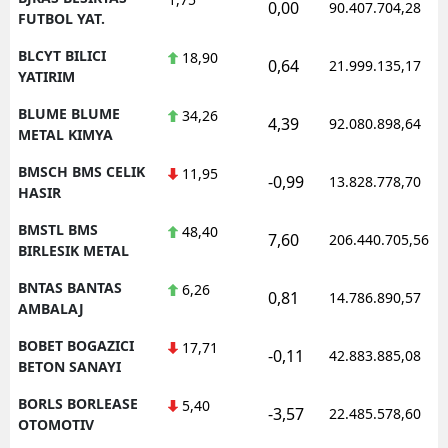
0,00
90.407.704,28
FUTBOL YAT.
BLCYT BILICI
18,90
0,64
21.999.135,17
YATIRIM
BLUME BLUME
34,26
4,39
92.080.898,64
METAL KIMYA
BMSCH BMS CELIK
11,95
-0,99
13.828.778,70
HASIR
BMSTL BMS
48,40
7,60
206.440.705,56
BIRLESIK METAL
BNTAS BANTAS
6,26
0,81
14.786.890,57
AMBALAJ
BOBET BOGAZICI
17,71
-0,11
42.883.885,08
BETON SANAYI
BORLS BORLEASE
5,40
-3,57
22.485.578,60
OTOMOTIV