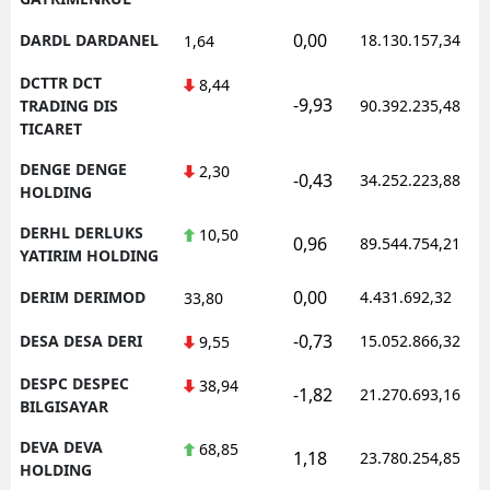
0,00
DARDL DARDANEL
18.130.157,34
1,64
DCTTR DCT
8,44
-9,93
TRADING DIS
90.392.235,48
TICARET
DENGE DENGE
2,30
-0,43
34.252.223,88
HOLDING
DERHL DERLUKS
10,50
0,96
89.544.754,21
YATIRIM HOLDING
0,00
DERIM DERIMOD
4.431.692,32
33,80
-0,73
DESA DESA DERI
15.052.866,32
9,55
DESPC DESPEC
38,94
-1,82
21.270.693,16
BILGISAYAR
DEVA DEVA
68,85
1,18
23.780.254,85
HOLDING