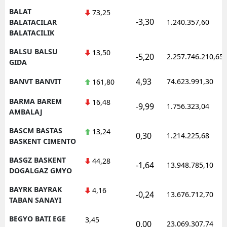
BALAT
73,25
-3,30
BALATACILAR
1.240.357,60
BALATACILIK
BALSU BALSU
13,50
-5,20
2.257.746.210,65
GIDA
4,93
BANVT BANVIT
74.623.991,30
161,80
BARMA BAREM
16,48
-9,99
1.756.323,04
AMBALAJ
BASCM BASTAS
13,24
0,30
1.214.225,68
BASKENT CIMENTO
BASGZ BASKENT
44,28
-1,64
13.948.785,10
DOGALGAZ GMYO
BAYRK BAYRAK
4,16
-0,24
13.676.712,70
TABAN SANAYI
BEGYO BATI EGE
3,45
0,00
23.069.307,74