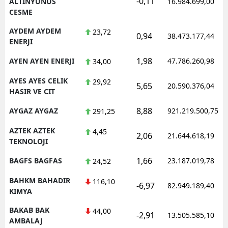
-0,11
ALTINYUNUS
16.984.699,00
CESME
AYDEM AYDEM
23,72
0,94
38.473.177,44
ENERJI
1,98
AYEN AYEN ENERJI
47.786.260,98
34,00
AYES AYES CELIK
29,92
5,65
20.590.376,04
HASIR VE CIT
8,88
AYGAZ AYGAZ
921.219.500,75
291,25
AZTEK AZTEK
4,45
2,06
21.644.618,19
TEKNOLOJI
1,66
BAGFS BAGFAS
23.187.019,78
24,52
BAHKM BAHADIR
116,10
-6,97
82.949.189,40
KIMYA
BAKAB BAK
44,00
-2,91
13.505.585,10
AMBALAJ