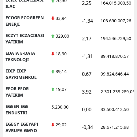
70,50
2,25
164.015.900,50
ILAC
ECOGR ECOGREEN
33,94
-1,34
103.690.007,26
ENERJI
ECZYT ECZACIBASI
329,00
2,17
194.546.729,50
YATIRIM
EDATA E-DATA
18,90
-1,31
89.418.870,57
TEKNOLOJI
EDIP EDIP
39,14
0,67
99.824.646,44
GAYRIMENKUL
EFOR EFOR
19,07
3,92
2.301.238.289,05
YATIRIM
EGEEN EGE
5.230,00
0,00
33.500.412,50
ENDUSTRI
EGEGY EGEYAPI
29,02
-0,34
28.671.215,98
AVRUPA GMYO