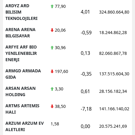
ARDYZ ARD
77,90
4,01
BILISIM
324.860.664,80
TEKNOLOJILERI
ARENA ARENA
20,06
-0,59
18.244.862,28
BILGISAYAR
ARFYE ARF BIO
30,96
0,13
YENILENEBILIR
82.060.867,78
ENERJI
ARMGD ARMADA
197,60
-0,35
137.515.604,30
GIDA
ARSAN ARSAN
3,30
0,61
28.156.182,34
HOLDING
ARTMS ARTEMIS
38,50
-7,18
141.166.140,02
HALI
ARZUM ARZUM EV
1,58
0,00
20.575.241,69
ALETLERI