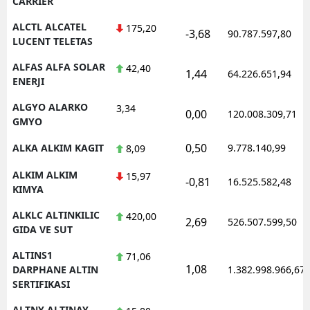
CARRIER
Y
ALCTL ALCATEL
175,20
-3,68
90.787.597,80
LUCENT TELETAS
Z
ALFAS ALFA SOLAR
42,40
1,44
64.226.651,94
ENERJI
A
ALGYO ALARKO
3,34
B
0,00
120.008.309,71
GMYO
0,50
ALKA ALKIM KAGIT
9.778.140,99
8,09
K
ALKIM ALKIM
15,97
-0,81
16.525.582,48
KIMYA
B
ALKLC ALTINKILIC
420,00
2,69
526.507.599,50
Ş
GIDA VE SUT
B
ALTINS1
71,06
1,08
DARPHANE ALTIN
1.382.998.966,67
A
SERTIFIKASI
I
ALTNY ALTINAY