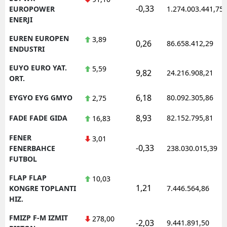
-0,33
EUROPOWER
1.274.003.441,75
ENERJI
EUREN EUROPEN
3,89
0,26
86.658.412,29
ENDUSTRI
EUYO EURO YAT.
5,59
9,82
24.216.908,21
ORT.
6,18
EYGYO EYG GMYO
80.092.305,86
2,75
8,93
FADE FADE GIDA
82.152.795,81
16,83
FENER
3,01
-0,33
FENERBAHCE
238.030.015,39
FUTBOL
FLAP FLAP
10,03
1,21
KONGRE TOPLANTI
7.446.564,86
HIZ.
FMIZP F-M IZMIT
278,00
-2,03
9.441.891,50