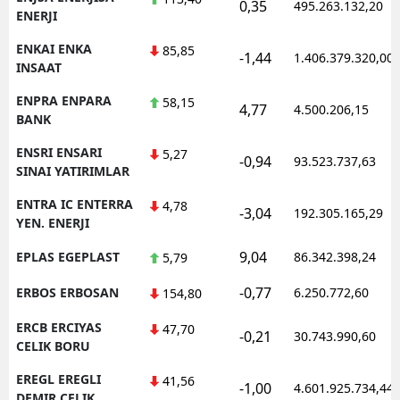
0,35
495.263.132,20
ENERJI
ENKAI ENKA
85,85
-1,44
1.406.379.320,00
INSAAT
ENPRA ENPARA
58,15
4,77
4.500.206,15
BANK
ENSRI ENSARI
5,27
-0,94
93.523.737,63
SINAI YATIRIMLAR
ENTRA IC ENTERRA
4,78
-3,04
192.305.165,29
YEN. ENERJI
9,04
EPLAS EGEPLAST
86.342.398,24
5,79
-0,77
ERBOS ERBOSAN
6.250.772,60
154,80
ERCB ERCIYAS
47,70
-0,21
30.743.990,60
CELIK BORU
EREGL EREGLI
41,56
-1,00
4.601.925.734,44
DEMIR CELIK