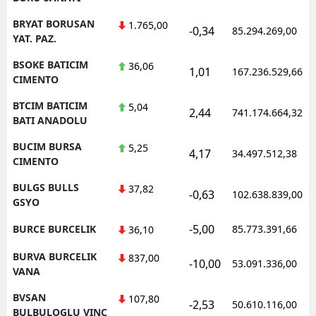
BRYAT BORUSAN
1.765,00
-0,34
85.294.269,00
YAT. PAZ.
BSOKE BATICIM
36,06
1,01
167.236.529,66
CIMENTO
BTCIM BATICIM
5,04
2,44
741.174.664,32
BATI ANADOLU
BUCIM BURSA
5,25
4,17
34.497.512,38
CIMENTO
BULGS BULLS
37,82
-0,63
102.638.839,00
GSYO
-5,00
BURCE BURCELIK
85.773.391,66
36,10
BURVA BURCELIK
837,00
-10,00
53.091.336,00
VANA
BVSAN
107,80
-2,53
50.610.116,00
BULBULOGLU VINC