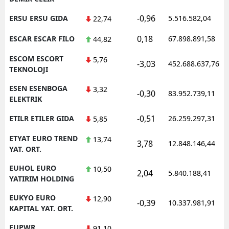
-0,96
ERSU ERSU GIDA
5.516.582,04
22,74
0,18
ESCAR ESCAR FILO
67.898.891,58
44,82
ESCOM ESCORT
5,76
-3,03
452.688.637,76
TEKNOLOJI
ESEN ESENBOGA
3,32
-0,30
83.952.739,11
ELEKTRIK
-0,51
ETILR ETILER GIDA
26.259.297,31
5,85
ETYAT EURO TREND
13,74
3,78
12.848.146,44
YAT. ORT.
EUHOL EURO
10,50
2,04
5.840.188,41
YATIRIM HOLDING
EUKYO EURO
12,90
-0,39
10.337.981,91
KAPITAL YAT. ORT.
EUPWR
91,10