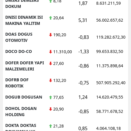
DMSAS DEMISAS
8,18
1,87
8.631.211,59
DOKUM
DNISI DINAMIK ISI
20,64
5,31
56.002.657,62
MAKINA YALITIM
DOAS DOGUS
190,20
-0,83
119.282.672,30
OTOMOTIV
-1,33
DOCO DO-CO
99.653.832,50
11.310,00
DOFER DOFER YAPI
27,60
-0,86
11.375.898,64
MALZEMELERI
DOFRB DOF
132,20
-0,75
507.905.292,40
ROBOTIK
1,24
DOGUB DOGUSAN
14.620.479,55
77,65
DOHOL DOGAN
20,90
-0,85
58.771.678,52
HOLDING
DOKTA DOKTAS
21,28
0,85
4.064.108,18