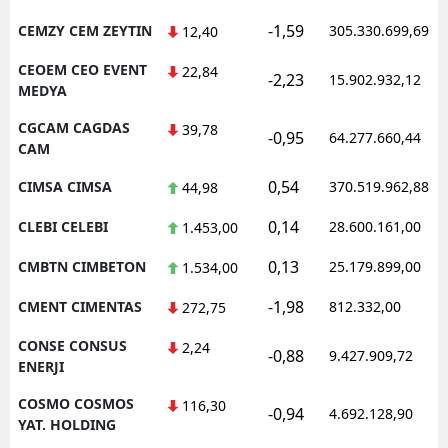
-1,59
CEMZY CEM ZEYTIN
305.330.699,69
12,40
CEOEM CEO EVENT
22,84
-2,23
15.902.932,12
MEDYA
CGCAM CAGDAS
39,78
-0,95
64.277.660,44
CAM
0,54
CIMSA CIMSA
370.519.962,88
44,98
0,14
CLEBI CELEBI
28.600.161,00
1.453,00
0,13
CMBTN CIMBETON
25.179.899,00
1.534,00
-1,98
CMENT CIMENTAS
812.332,00
272,75
CONSE CONSUS
2,24
-0,88
9.427.909,72
ENERJI
COSMO COSMOS
116,30
-0,94
4.692.128,90
YAT. HOLDING