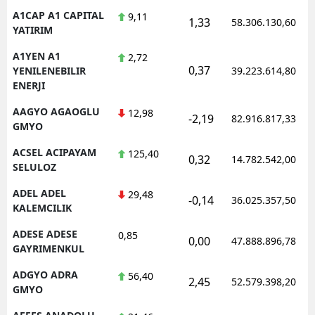
A1CAP A1 CAPITAL
9,11
E
1,33
58.306.130,60
YATIRIM
E
A1YEN A1
2,72
0,37
YENILENEBILIR
39.223.614,80
E
ENERJI
E
AAGYO AGAOGLU
12,98
-2,19
82.916.817,33
GMYO
E
ACSEL ACIPAYAM
125,40
0,32
14.782.542,00
G
SELULOZ
G
ADEL ADEL
29,48
-0,14
36.025.357,50
KALEMCILIK
ADESE ADESE
0,85
0,00
47.888.896,78
H
GAYRIMENKUL
ADGYO ADRA
56,40
H
2,45
52.579.398,20
GMYO
I