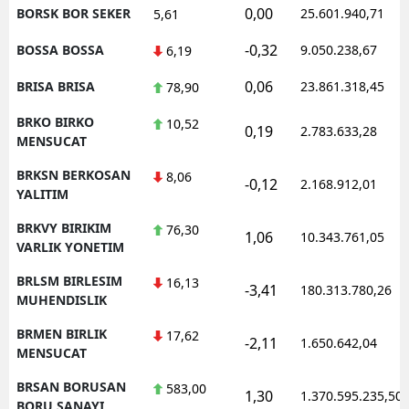
0,00
BORSK BOR SEKER
25.601.940,71
5,61
-0,32
BOSSA BOSSA
9.050.238,67
6,19
0,06
BRISA BRISA
23.861.318,45
78,90
BRKO BIRKO
10,52
0,19
2.783.633,28
MENSUCAT
BRKSN BERKOSAN
8,06
-0,12
2.168.912,01
YALITIM
BRKVY BIRIKIM
76,30
1,06
10.343.761,05
VARLIK YONETIM
BRLSM BIRLESIM
16,13
-3,41
180.313.780,26
MUHENDISLIK
BRMEN BIRLIK
17,62
-2,11
1.650.642,04
MENSUCAT
BRSAN BORUSAN
583,00
1,30
1.370.595.235,50
BORU SANAYI