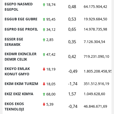
EGEPO NASMED
18,74
0,48
64.175.904,42
EGEPOL
0,53
EGGUB EGE GUBRE
19.929.684,50
95,45
0,65
EGPRO EGE PROFIL
14.978.735,98
34,12
EGSER EGE
2,85
0,35
7.126.304,54
SERAMIK
EKDMR EKINCILER
47,42
0,42
719.231.090,10
DEMIR CELIK
EKGYO EMLAK
18,19
-0,49
1.805.208.458,95
KONUT GMYO
-1,74
EKIM EKIM TURIZM
351.512.916,19
18,05
1,57
EKIZ EKIZ KIMYA
1.049.628,60
68,00
EKOS EKOS
5,39
-0,74
46.846.671,69
TEKNOLOJI