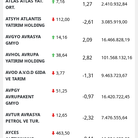
ATLAS ATLAS YAT.
7,16
1,27
2.410.932,84
ORT.
ATSYH ATLANTIS
112,00
-2,61
3.085.919,00
YATIRIM HOLDING
AVGYO AVRASYA
14,16
2,09
16.466.828,19
GMYO
AVHOL AVRUPA
38,64
2,82
101.568.132,16
YATIRIM HOLDING
AVOD A.V.O.D GIDA
3,77
-1,31
9.463.723,67
VE TARIM
AVPGY
51,25
-0,97
AVRUPAKENT
16.420.722,45
GMYO
AVTUR AVRASYA
12,65
-2,32
7.476.555,64
PETROL VE TUR.
AYCES
463,50