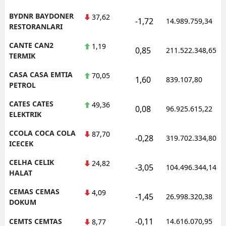
BYDNR BAYDONER
37,62
-1,72
14.989.759,34
RESTORANLARI
CANTE CAN2
1,19
0,85
211.522.348,65
TERMIK
CASA CASA EMTIA
70,05
1,60
839.107,80
PETROL
CATES CATES
49,36
0,08
96.925.615,22
ELEKTRIK
CCOLA COCA COLA
87,70
-0,28
319.702.334,80
ICECEK
CELHA CELIK
24,82
-3,05
104.496.344,14
HALAT
CEMAS CEMAS
4,09
-1,45
26.998.320,38
DOKUM
-0,11
CEMTS CEMTAS
14.616.070,95
8,77