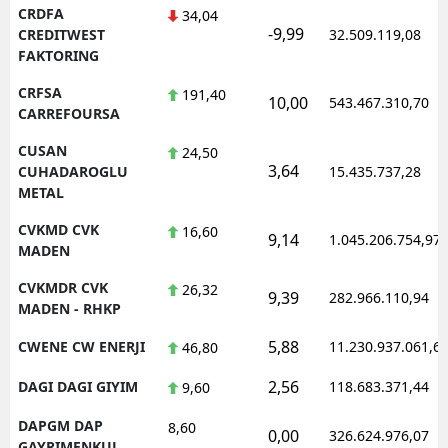
CRDFA
34,04
-9,99
CREDITWEST
32.509.119,08
FAKTORING
CRFSA
191,40
10,00
543.467.310,70
CARREFOURSA
CUSAN
24,50
3,64
CUHADAROGLU
15.435.737,28
METAL
CVKMD CVK
16,60
9,14
1.045.206.754,97
MADEN
CVKMDR CVK
26,32
9,39
282.966.110,94
MADEN - RHKP
5,88
CWENE CW ENERJI
11.230.937.061,6
46,80
2,56
DAGI DAGI GIYIM
118.683.371,44
9,60
DAPGM DAP
8,60
0,00
326.624.976,07
GAYRIMENKUL