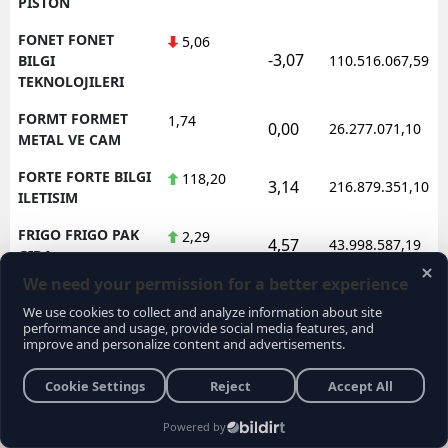
PISTON
FONET FONET
5,06
-3,07
BILGI
110.516.067,59
TEKNOLOJILERI
FORMT FORMET
1,74
0,00
26.277.071,10
METAL VE CAM
FORTE FORTE BILGI
118,20
3,14
216.879.351,10
ILETISIM
FRIGO FRIGO PAK
2,29
4,57
43.998.587,19
GIDA
FRMPL FORMUL
35,24
1,44
134.044.839,52
PLASTIK VE METAL
FROTO FORD
78,60
-2,30
2.106.175.039,55
OTOSAN
FZLGY FUZUL
10,84
-1,45
152.707.172,43
GMYO