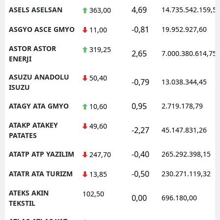
4,69
ASELS ASELSAN
14.735.542.159,5
363,00
-0,81
ASGYO ASCE GMYO
19.952.927,60
11,00
ASTOR ASTOR
319,25
2,65
7.000.380.614,75
ENERJI
ASUZU ANADOLU
50,40
-0,79
13.038.344,45
ISUZU
0,95
ATAGY ATA GMYO
2.719.178,79
10,60
ATAKP ATAKEY
49,60
-2,27
45.147.831,26
PATATES
-0,40
ATATP ATP YAZILIM
265.292.398,15
247,70
-0,50
ATATR ATA TURIZM
230.271.119,32
13,85
ATEKS AKIN
102,50
0,00
696.180,00
TEKSTIL