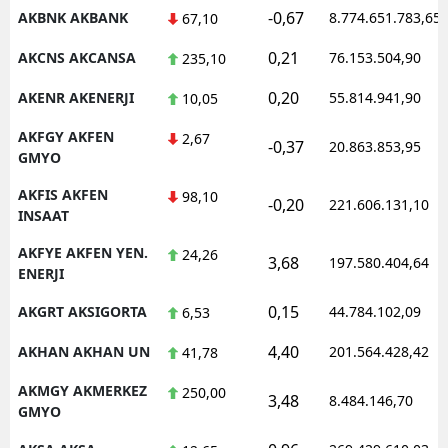
-0,67
AKBNK AKBANK
8.774.651.783,65
67,10
M
0,21
AKCNS AKCANSA
76.153.504,90
235,10
M
0,20
AKENR AKENERJI
55.814.941,90
10,05
K
AKFGY AKFEN
2,67
-0,37
20.863.853,95
M
GMYO
AKFIS AKFEN
M
98,10
-0,20
221.606.131,10
INSAAT
AKFYE AKFEN YEN.
24,26
3,68
197.580.404,64
ENERJI
N
0,15
AKGRT AKSIGORTA
44.784.102,09
6,53
N
4,40
AKHAN AKHAN UN
201.564.428,42
41,78
AKMGY AKMERKEZ
250,00
3,48
R
8.484.146,70
GMYO
S