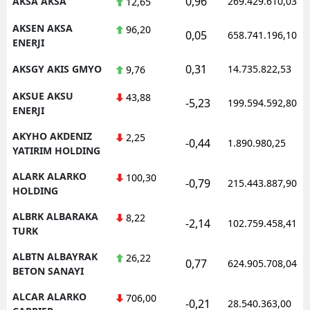
0,96
AKSA AKSA
269.429.610,03
12,65
AKSEN AKSA
96,20
0,05
658.741.196,10
ENERJI
S
0,31
AKSGY AKIS GMYO
14.735.822,53
9,76
S
AKSUE AKSU
43,88
-5,23
199.594.592,80
S
ENERJI
AKYHO AKDENIZ
T
2,25
-0,44
1.890.980,25
YATIRIM HOLDING
T
ALARK ALARKO
100,30
-0,79
215.443.887,90
HOLDING
T
ALBRK ALBARAKA
8,22
T
-2,14
102.759.458,41
TURK
Ş
ALBTN ALBAYRAK
26,22
0,77
624.905.708,04
BETON SANAYI
U
ALCAR ALARKO
706,00
-0,21
28.540.363,00
V