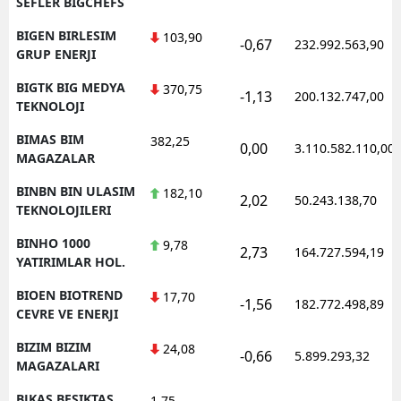
SEFLER BIGCHEFS
BIGEN BIRLESIM
103,90
-0,67
232.992.563,90
GRUP ENERJI
BIGTK BIG MEDYA
370,75
-1,13
200.132.747,00
TEKNOLOJI
BIMAS BIM
382,25
0,00
3.110.582.110,00
MAGAZALAR
BINBN BIN ULASIM
182,10
2,02
50.243.138,70
TEKNOLOJILERI
BINHO 1000
9,78
2,73
164.727.594,19
YATIRIMLAR HOL.
BIOEN BIOTREND
17,70
-1,56
182.772.498,89
CEVRE VE ENERJI
BIZIM BIZIM
24,08
-0,66
5.899.293,32
MAGAZALARI
BJKAS BESIKTAS
1,75