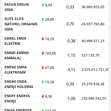
EKSUN EKSUN
6,03
0,33
36.960.955,05
GIDA
ELITE ELITE
28,80
0,70
NATUREL ORGANIK
24.937.793,80
GIDA
EMKEL EMEK
18,29
-0,38
40.496.521,23
ELEKTRIK
EMNIS EMINIS
163,00
-1,15
527.135,70
AMBALAJ
EMPAE EMPA
67,00
-3,11
2.079.012.731,30
ELEKTRONIK
ENDAE ENDA
15,28
0,39
25.270.534,38
ENERJI HOLDING
ENERY ENERYA
8,38
-1,06
252.940.542,55
ENERJI
ENJSA ENERJISA
113,40