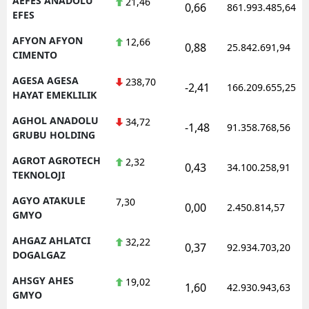
AEFES ANADOLU
21,46
0,66
861.993.485,64
EFES
M
AFYON AFYON
12,66
0,88
25.842.691,94
İ
CIMENTO
İ
AGESA AGESA
238,70
-2,41
166.209.655,25
HAYAT EMEKLILIK
K
AGHOL ANADOLU
34,72
-1,48
91.358.768,56
K
GRUBU HOLDING
AGROT AGROTECH
K
2,32
0,43
34.100.258,91
TEKNOLOJI
K
AGYO ATAKULE
7,30
0,00
2.450.814,57
GMYO
K
AHGAZ AHLATCI
32,22
K
0,37
92.934.703,20
DOGALGAZ
K
AHSGY AHES
19,02
1,60
42.930.943,63
GMYO
K