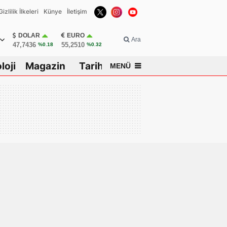
Gizlilik İlkeleri
Künye
İletişim
DOLAR
EURO
Ara
47,7436
55,2510
%0.18
%0.32
loji
Magazin
Tarih
MENÜ
isar