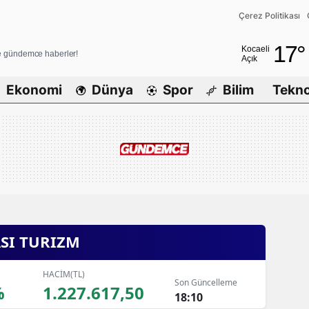
Çerez Politikası
Adana
17
°
Kocaeli
ve gündemce haberler!
Açık
Adıyaman
Ekonomi
Dünya
Spor
Bilim
Tekno
Afyonkarah
Ağrı
Amasya
Ankara
Antalya
SI TURIZM
Artvin
Aydın
HACİM(TL)
Son Güncelleme
%
1.227.617,50
Balıkesir
18:10