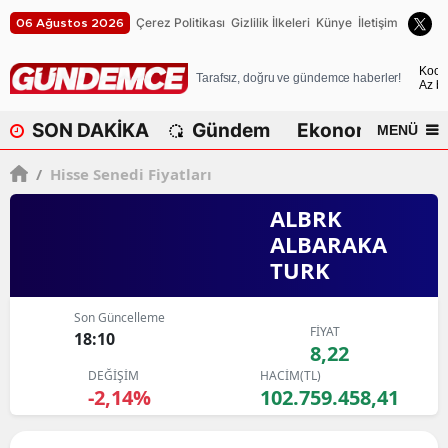
Çerez Politikası
Gizlilik İlkeleri
Künye
İletişim
06 Ağustos 2026
A
Koca
Tarafsız, doğru ve gündemce haberler!
Az bu
A
SON DAKİKA
Gündem
Ekonomi
Dü
MENÜ
A
/
Hisse Senedi Fiyatları
A
ALBRK
A
ALBARAKA
TURK
A
A
Son Güncelleme
FİYAT
18:10
A
8,22
DEĞİŞİM
HACİM(TL)
A
-2,14%
102.759.458,41
B