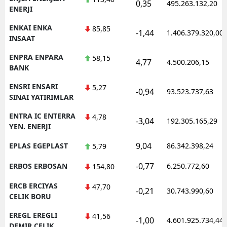
0,35
495.263.132,20
ENERJI
ENKAI ENKA
85,85
-1,44
1.406.379.320,00
INSAAT
ENPRA ENPARA
58,15
4,77
4.500.206,15
BANK
ENSRI ENSARI
5,27
-0,94
93.523.737,63
SINAI YATIRIMLAR
ENTRA IC ENTERRA
4,78
-3,04
192.305.165,29
YEN. ENERJI
9,04
EPLAS EGEPLAST
86.342.398,24
5,79
-0,77
ERBOS ERBOSAN
6.250.772,60
154,80
ERCB ERCIYAS
47,70
-0,21
30.743.990,60
CELIK BORU
EREGL EREGLI
41,56
-1,00
4.601.925.734,44
DEMIR CELIK