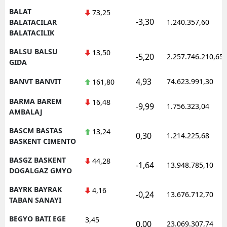
BALAT
73,25
-3,30
BALATACILAR
1.240.357,60
BALATACILIK
BALSU BALSU
13,50
-5,20
2.257.746.210,65
GIDA
4,93
BANVT BANVIT
74.623.991,30
161,80
BARMA BAREM
16,48
-9,99
1.756.323,04
AMBALAJ
BASCM BASTAS
13,24
0,30
1.214.225,68
BASKENT CIMENTO
BASGZ BASKENT
44,28
-1,64
13.948.785,10
DOGALGAZ GMYO
BAYRK BAYRAK
4,16
-0,24
13.676.712,70
TABAN SANAYI
BEGYO BATI EGE
3,45
0,00
23.069.307,74