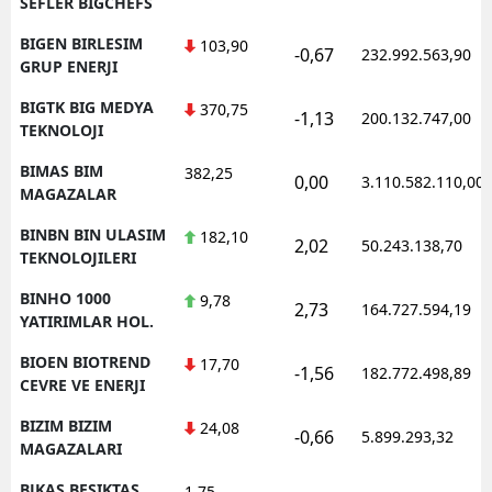
SEFLER BIGCHEFS
BIGEN BIRLESIM
103,90
-0,67
232.992.563,90
GRUP ENERJI
BIGTK BIG MEDYA
370,75
-1,13
200.132.747,00
TEKNOLOJI
BIMAS BIM
382,25
0,00
3.110.582.110,00
MAGAZALAR
BINBN BIN ULASIM
182,10
2,02
50.243.138,70
TEKNOLOJILERI
BINHO 1000
9,78
2,73
164.727.594,19
YATIRIMLAR HOL.
BIOEN BIOTREND
17,70
-1,56
182.772.498,89
CEVRE VE ENERJI
BIZIM BIZIM
24,08
-0,66
5.899.293,32
MAGAZALARI
BJKAS BESIKTAS
1,75