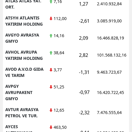
ATLAS ATLAS YAT.
7,16
1,27
2.410.932,84
ORT.
ATSYH ATLANTIS
112,00
-2,61
3.085.919,00
YATIRIM HOLDING
AVGYO AVRASYA
14,16
2,09
16.466.828,19
GMYO
AVHOL AVRUPA
38,64
2,82
101.568.132,16
YATIRIM HOLDING
AVOD A.V.O.D GIDA
3,77
-1,31
9.463.723,67
VE TARIM
AVPGY
51,25
-0,97
AVRUPAKENT
16.420.722,45
GMYO
AVTUR AVRASYA
12,65
-2,32
7.476.555,64
PETROL VE TUR.
AYCES
463,50