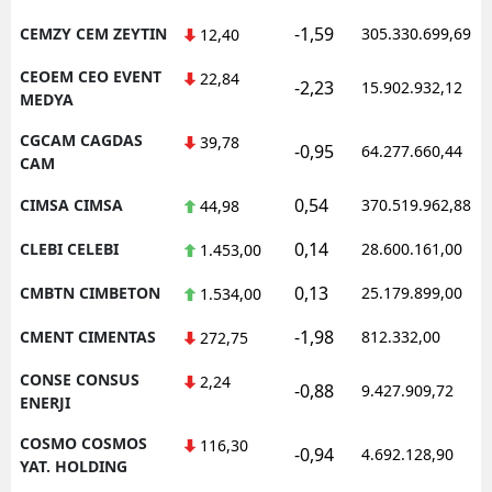
-1,59
CEMZY CEM ZEYTIN
305.330.699,69
12,40
CEOEM CEO EVENT
22,84
-2,23
15.902.932,12
MEDYA
CGCAM CAGDAS
39,78
-0,95
64.277.660,44
CAM
0,54
CIMSA CIMSA
370.519.962,88
44,98
0,14
CLEBI CELEBI
28.600.161,00
1.453,00
0,13
CMBTN CIMBETON
25.179.899,00
1.534,00
-1,98
CMENT CIMENTAS
812.332,00
272,75
CONSE CONSUS
2,24
-0,88
9.427.909,72
ENERJI
COSMO COSMOS
116,30
-0,94
4.692.128,90
YAT. HOLDING