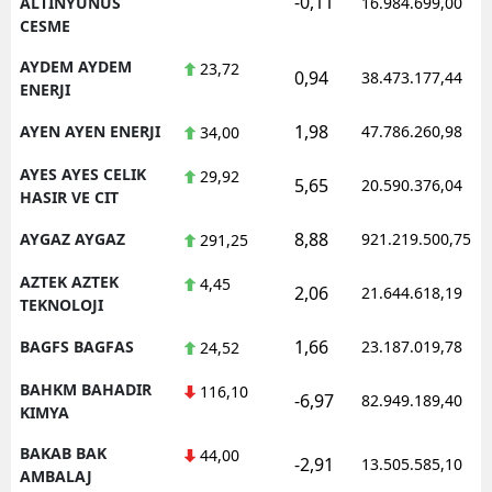
-0,11
ALTINYUNUS
16.984.699,00
CESME
AYDEM AYDEM
23,72
0,94
38.473.177,44
ENERJI
1,98
AYEN AYEN ENERJI
47.786.260,98
34,00
AYES AYES CELIK
29,92
5,65
20.590.376,04
HASIR VE CIT
8,88
AYGAZ AYGAZ
921.219.500,75
291,25
AZTEK AZTEK
4,45
2,06
21.644.618,19
TEKNOLOJI
1,66
BAGFS BAGFAS
23.187.019,78
24,52
BAHKM BAHADIR
116,10
-6,97
82.949.189,40
KIMYA
BAKAB BAK
44,00
-2,91
13.505.585,10
AMBALAJ