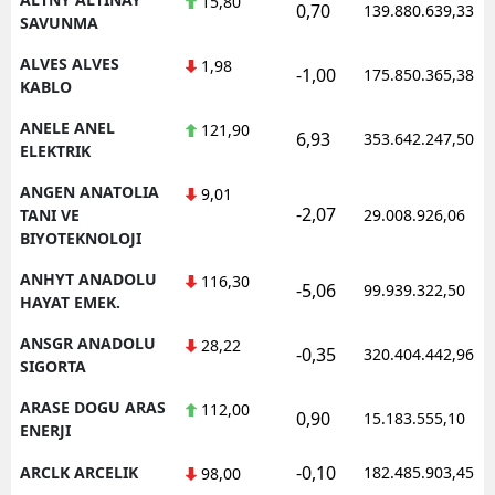
15,80
0,70
139.880.639,33
SAVUNMA
Y
ALVES ALVES
1,98
-1,00
175.850.365,38
KABLO
K
ANELE ANEL
121,90
K
6,93
353.642.247,50
ELEKTRIK
O
ANGEN ANATOLIA
9,01
-2,07
TANI VE
29.008.926,06
D
BIYOTEKNOLOJI
ANHYT ANADOLU
116,30
-5,06
99.939.322,50
HAYAT EMEK.
ANSGR ANADOLU
28,22
-0,35
320.404.442,96
SIGORTA
ARASE DOGU ARAS
112,00
0,90
15.183.555,10
ENERJI
-0,10
ARCLK ARCELIK
182.485.903,45
98,00