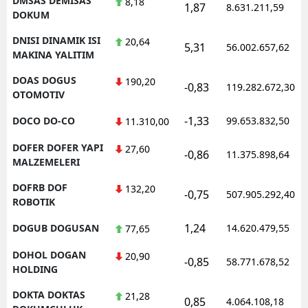
DMSAS DEMISAS
8,18
1,87
8.631.211,59
DOKUM
DNISI DINAMIK ISI
20,64
5,31
56.002.657,62
MAKINA YALITIM
DOAS DOGUS
190,20
-0,83
119.282.672,30
OTOMOTIV
-1,33
DOCO DO-CO
99.653.832,50
11.310,00
DOFER DOFER YAPI
27,60
-0,86
11.375.898,64
MALZEMELERI
DOFRB DOF
132,20
-0,75
507.905.292,40
ROBOTIK
1,24
DOGUB DOGUSAN
14.620.479,55
77,65
DOHOL DOGAN
20,90
-0,85
58.771.678,52
HOLDING
DOKTA DOKTAS
21,28
0,85
4.064.108,18