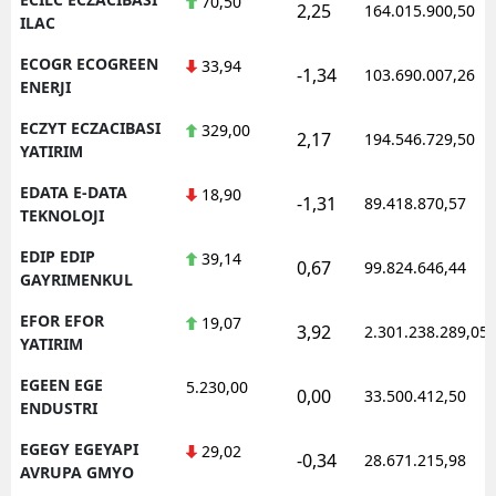
70,50
2,25
164.015.900,50
ILAC
ECOGR ECOGREEN
33,94
-1,34
103.690.007,26
ENERJI
ECZYT ECZACIBASI
329,00
2,17
194.546.729,50
YATIRIM
EDATA E-DATA
18,90
-1,31
89.418.870,57
TEKNOLOJI
EDIP EDIP
39,14
0,67
99.824.646,44
GAYRIMENKUL
EFOR EFOR
19,07
3,92
2.301.238.289,05
YATIRIM
EGEEN EGE
5.230,00
0,00
33.500.412,50
ENDUSTRI
EGEGY EGEYAPI
29,02
-0,34
28.671.215,98
AVRUPA GMYO