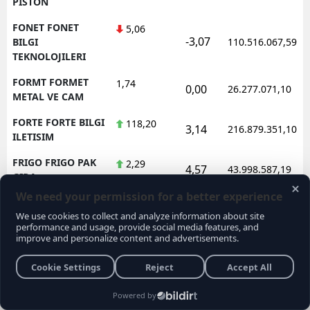
PISTON
FONET FONET
5,06
-3,07
BILGI
110.516.067,59
TEKNOLOJILERI
FORMT FORMET
1,74
0,00
26.277.071,10
METAL VE CAM
FORTE FORTE BILGI
118,20
3,14
216.879.351,10
ILETISIM
FRIGO FRIGO PAK
2,29
4,57
43.998.587,19
GIDA
FRMPL FORMUL
35,24
1,44
134.044.839,52
PLASTIK VE METAL
FROTO FORD
78,60
-2,30
2.106.175.039,55
OTOSAN
FZLGY FUZUL
10,84
-1,45
152.707.172,43
GMYO