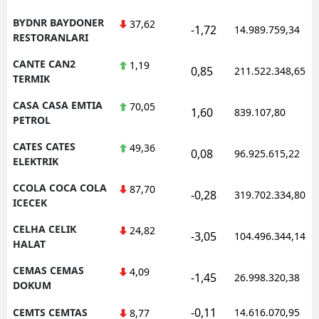
BYDNR BAYDONER
37,62
-1,72
14.989.759,34
RESTORANLARI
CANTE CAN2
1,19
0,85
211.522.348,65
TERMIK
CASA CASA EMTIA
70,05
1,60
839.107,80
PETROL
CATES CATES
49,36
0,08
96.925.615,22
ELEKTRIK
CCOLA COCA COLA
87,70
-0,28
319.702.334,80
ICECEK
CELHA CELIK
24,82
-3,05
104.496.344,14
HALAT
CEMAS CEMAS
4,09
-1,45
26.998.320,38
DOKUM
-0,11
CEMTS CEMTAS
14.616.070,95
8,77