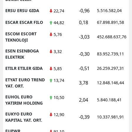
-0,96
ERSU ERSU GIDA
5.516.582,04
22,74
0,18
ESCAR ESCAR FILO
67.898.891,58
44,82
ESCOM ESCORT
5,76
-3,03
452.688.637,76
TEKNOLOJI
ESEN ESENBOGA
3,32
-0,30
83.952.739,11
ELEKTRIK
-0,51
ETILR ETILER GIDA
26.259.297,31
5,85
ETYAT EURO TREND
13,74
3,78
12.848.146,44
YAT. ORT.
EUHOL EURO
10,50
2,04
5.840.188,41
YATIRIM HOLDING
EUKYO EURO
12,90
-0,39
10.337.981,91
KAPITAL YAT. ORT.
EUPWR
91,10