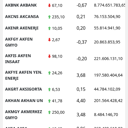
-0,67
AKBNK AKBANK
8.774.651.783,65
67,10
M
0,21
AKCNS AKCANSA
76.153.504,90
235,10
M
0,20
AKENR AKENERJI
55.814.941,90
10,05
K
AKFGY AKFEN
2,67
-0,37
20.863.853,95
M
GMYO
AKFIS AKFEN
M
98,10
-0,20
221.606.131,10
INSAAT
AKFYE AKFEN YEN.
24,26
3,68
197.580.404,64
ENERJI
N
0,15
AKGRT AKSIGORTA
44.784.102,09
6,53
N
4,40
AKHAN AKHAN UN
201.564.428,42
41,78
AKMGY AKMERKEZ
250,00
3,48
R
8.484.146,70
GMYO
S