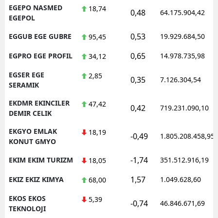
EGEPO NASMED
18,74
0,48
64.175.904,42
EGEPOL
0,53
EGGUB EGE GUBRE
19.929.684,50
95,45
0,65
EGPRO EGE PROFIL
14.978.735,98
34,12
EGSER EGE
2,85
0,35
7.126.304,54
SERAMIK
EKDMR EKINCILER
47,42
0,42
719.231.090,10
DEMIR CELIK
EKGYO EMLAK
18,19
-0,49
1.805.208.458,95
KONUT GMYO
-1,74
EKIM EKIM TURIZM
351.512.916,19
18,05
1,57
EKIZ EKIZ KIMYA
1.049.628,60
68,00
EKOS EKOS
5,39
-0,74
46.846.671,69
TEKNOLOJI