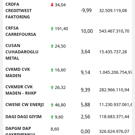
CRDFA
34,04
-9,99
CREDITWEST
32.509.119,08
FAKTORING
CRFSA
191,40
10,00
543.467.310,70
CARREFOURSA
CUSAN
24,50
3,64
CUHADAROGLU
15.435.737,28
METAL
CVKMD CVK
16,60
9,14
1.045.206.754,97
MADEN
CVKMDR CVK
26,32
9,39
282.966.110,94
MADEN - RHKP
5,88
CWENE CW ENERJI
11.230.937.061,6
46,80
2,56
DAGI DAGI GIYIM
118.683.371,44
9,60
DAPGM DAP
8,60
0,00
326.624.976,07
GAYRIMENKUL