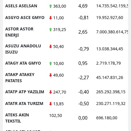
4,69
ASELS ASELSAN
14.735.542.159,5
363,00
-0,81
ASGYO ASCE GMYO
19.952.927,60
11,00
ASTOR ASTOR
319,25
2,65
7.000.380.614,75
ENERJI
ASUZU ANADOLU
50,40
-0,79
13.038.344,45
ISUZU
0,95
ATAGY ATA GMYO
2.719.178,79
10,60
ATAKP ATAKEY
49,60
-2,27
45.147.831,26
PATATES
-0,40
ATATP ATP YAZILIM
265.292.398,15
247,70
-0,50
ATATR ATA TURIZM
230.271.119,32
13,85
ATEKS AKIN
102,50
0,00
696.180,00
TEKSTIL