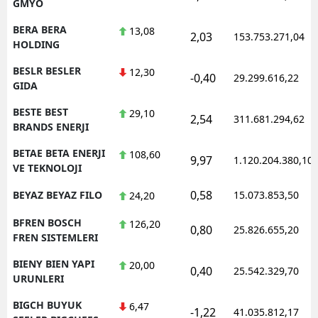
GMYO
BERA BERA
13,08
2,03
153.753.271,04
HOLDING
BESLR BESLER
12,30
-0,40
29.299.616,22
GIDA
BESTE BEST
29,10
2,54
311.681.294,62
BRANDS ENERJI
BETAE BETA ENERJI
108,60
9,97
1.120.204.380,10
VE TEKNOLOJI
0,58
BEYAZ BEYAZ FILO
15.073.853,50
24,20
BFREN BOSCH
126,20
0,80
25.826.655,20
FREN SISTEMLERI
BIENY BIEN YAPI
20,00
0,40
25.542.329,70
URUNLERI
BIGCH BUYUK
6,47
-1,22
41.035.812,17