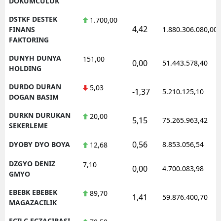
DOKUMCULUK
DSTKF DESTEK
1.700,00
4,42
FINANS
1.880.306.080,00
FAKTORING
DUNYH DUNYA
151,00
0,00
51.443.578,40
HOLDING
DURDO DURAN
5,03
-1,37
5.210.125,10
DOGAN BASIM
DURKN DURUKAN
20,00
5,15
75.265.963,42
SEKERLEME
0,56
DYOBY DYO BOYA
8.853.056,54
12,68
DZGYO DENIZ
7,10
0,00
4.700.083,98
GMYO
EBEBK EBEBEK
89,70
1,41
59.876.400,70
MAGAZACILIK
ECILC ECZACIBASI