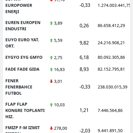
-0,33
EUROPOWER
1.274.003.441,75
ENERJI
EUREN EUROPEN
3,89
0,26
86.658.412,29
ENDUSTRI
EUYO EURO YAT.
5,59
9,82
24.216.908,21
ORT.
6,18
EYGYO EYG GMYO
80.092.305,86
2,75
8,93
FADE FADE GIDA
82.152.795,81
16,83
FENER
3,01
-0,33
FENERBAHCE
238.030.015,39
FUTBOL
FLAP FLAP
10,03
1,21
KONGRE TOPLANTI
7.446.564,86
HIZ.
FMIZP F-M IZMIT
278,00
-2,03
9.441.891,50