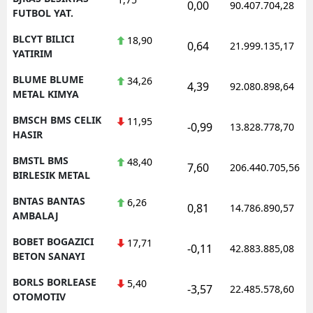
0,00
90.407.704,28
FUTBOL YAT.
BLCYT BILICI
18,90
0,64
21.999.135,17
YATIRIM
BLUME BLUME
34,26
4,39
92.080.898,64
METAL KIMYA
BMSCH BMS CELIK
11,95
-0,99
13.828.778,70
HASIR
BMSTL BMS
48,40
7,60
206.440.705,56
BIRLESIK METAL
BNTAS BANTAS
6,26
0,81
14.786.890,57
AMBALAJ
BOBET BOGAZICI
17,71
-0,11
42.883.885,08
BETON SANAYI
BORLS BORLEASE
5,40
-3,57
22.485.578,60
OTOMOTIV