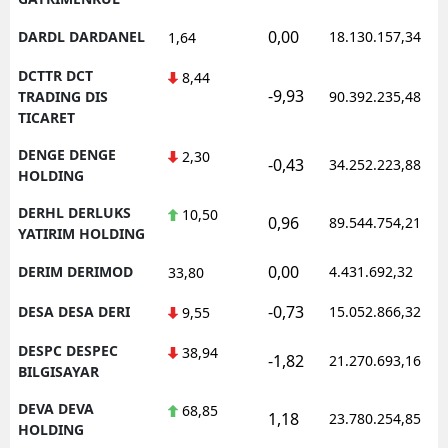
0,00
DARDL DARDANEL
18.130.157,34
1,64
DCTTR DCT
8,44
-9,93
TRADING DIS
90.392.235,48
TICARET
DENGE DENGE
2,30
-0,43
34.252.223,88
HOLDING
DERHL DERLUKS
10,50
0,96
89.544.754,21
YATIRIM HOLDING
0,00
DERIM DERIMOD
4.431.692,32
33,80
-0,73
DESA DESA DERI
15.052.866,32
9,55
DESPC DESPEC
38,94
-1,82
21.270.693,16
BILGISAYAR
DEVA DEVA
68,85
1,18
23.780.254,85
HOLDING