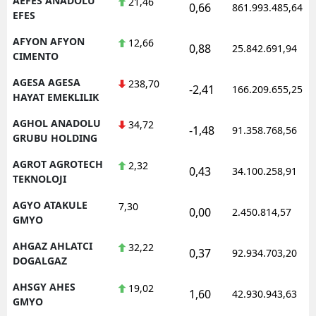
AEFES ANADOLU
21,46
0,66
861.993.485,64
EFES
M
AFYON AFYON
12,66
0,88
25.842.691,94
İ
CIMENTO
İ
AGESA AGESA
238,70
-2,41
166.209.655,25
HAYAT EMEKLILIK
K
AGHOL ANADOLU
34,72
-1,48
91.358.768,56
K
GRUBU HOLDING
AGROT AGROTECH
K
2,32
0,43
34.100.258,91
TEKNOLOJI
K
AGYO ATAKULE
7,30
0,00
2.450.814,57
GMYO
K
AHGAZ AHLATCI
32,22
K
0,37
92.934.703,20
DOGALGAZ
K
AHSGY AHES
19,02
1,60
42.930.943,63
GMYO
K