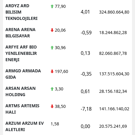
ARDYZ ARD
77,90
4,01
BILISIM
324.860.664,80
TEKNOLOJILERI
ARENA ARENA
20,06
-0,59
18.244.862,28
BILGISAYAR
ARFYE ARF BIO
30,96
0,13
YENILENEBILIR
82.060.867,78
ENERJI
ARMGD ARMADA
197,60
-0,35
137.515.604,30
GIDA
ARSAN ARSAN
3,30
0,61
28.156.182,34
HOLDING
ARTMS ARTEMIS
38,50
-7,18
141.166.140,02
HALI
ARZUM ARZUM EV
1,58
0,00
20.575.241,69
ALETLERI