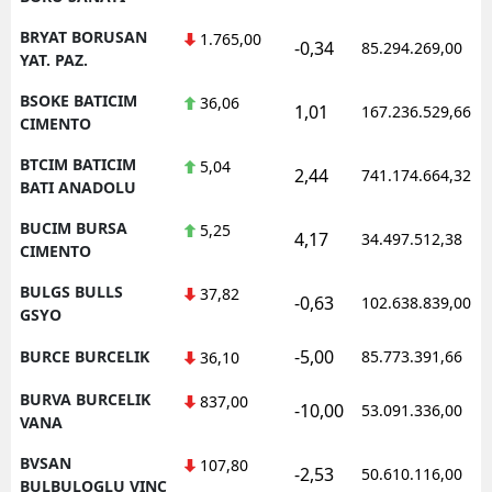
BRYAT BORUSAN
1.765,00
-0,34
85.294.269,00
YAT. PAZ.
BSOKE BATICIM
36,06
1,01
167.236.529,66
CIMENTO
BTCIM BATICIM
5,04
2,44
741.174.664,32
BATI ANADOLU
BUCIM BURSA
5,25
4,17
34.497.512,38
CIMENTO
BULGS BULLS
37,82
-0,63
102.638.839,00
GSYO
-5,00
BURCE BURCELIK
85.773.391,66
36,10
BURVA BURCELIK
837,00
-10,00
53.091.336,00
VANA
BVSAN
107,80
-2,53
50.610.116,00
BULBULOGLU VINC