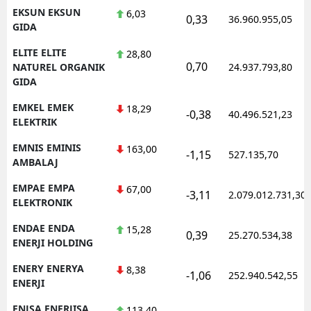
EKSUN EKSUN
6,03
0,33
36.960.955,05
GIDA
ELITE ELITE
28,80
0,70
NATUREL ORGANIK
24.937.793,80
GIDA
EMKEL EMEK
18,29
-0,38
40.496.521,23
ELEKTRIK
EMNIS EMINIS
163,00
-1,15
527.135,70
AMBALAJ
EMPAE EMPA
67,00
-3,11
2.079.012.731,30
ELEKTRONIK
ENDAE ENDA
15,28
0,39
25.270.534,38
ENERJI HOLDING
ENERY ENERYA
8,38
-1,06
252.940.542,55
ENERJI
ENJSA ENERJISA
113,40