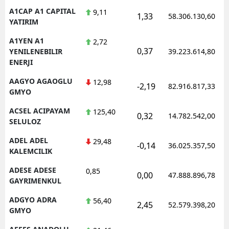
A1CAP A1 CAPITAL
9,11
E
1,33
58.306.130,60
YATIRIM
E
A1YEN A1
2,72
0,37
YENILENEBILIR
39.223.614,80
E
ENERJI
E
AAGYO AGAOGLU
12,98
-2,19
82.916.817,33
GMYO
E
ACSEL ACIPAYAM
125,40
0,32
14.782.542,00
G
SELULOZ
G
ADEL ADEL
29,48
-0,14
36.025.357,50
KALEMCILIK
ADESE ADESE
0,85
0,00
47.888.896,78
H
GAYRIMENKUL
ADGYO ADRA
56,40
H
2,45
52.579.398,20
GMYO
I