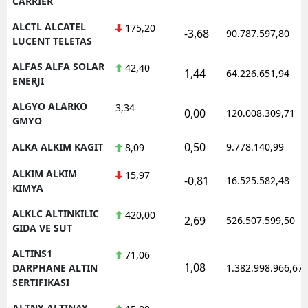
CARRIER
Y
ALCTL ALCATEL
175,20
-3,68
90.787.597,80
LUCENT TELETAS
Z
ALFAS ALFA SOLAR
42,40
1,44
64.226.651,94
ENERJI
A
ALGYO ALARKO
3,34
B
0,00
120.008.309,71
GMYO
0,50
ALKA ALKIM KAGIT
9.778.140,99
8,09
K
ALKIM ALKIM
15,97
-0,81
16.525.582,48
KIMYA
B
ALKLC ALTINKILIC
420,00
2,69
526.507.599,50
Ş
GIDA VE SUT
B
ALTINS1
71,06
1,08
DARPHANE ALTIN
1.382.998.966,67
A
SERTIFIKASI
I
ALTNY ALTINAY