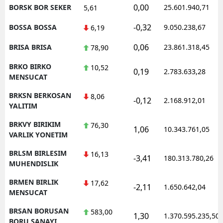
0,00
BORSK BOR SEKER
25.601.940,71
5,61
-0,32
BOSSA BOSSA
9.050.238,67
6,19
0,06
BRISA BRISA
23.861.318,45
78,90
BRKO BIRKO
10,52
0,19
2.783.633,28
MENSUCAT
BRKSN BERKOSAN
8,06
-0,12
2.168.912,01
YALITIM
BRKVY BIRIKIM
76,30
1,06
10.343.761,05
VARLIK YONETIM
BRLSM BIRLESIM
16,13
-3,41
180.313.780,26
MUHENDISLIK
BRMEN BIRLIK
17,62
-2,11
1.650.642,04
MENSUCAT
BRSAN BORUSAN
583,00
1,30
1.370.595.235,50
BORU SANAYI