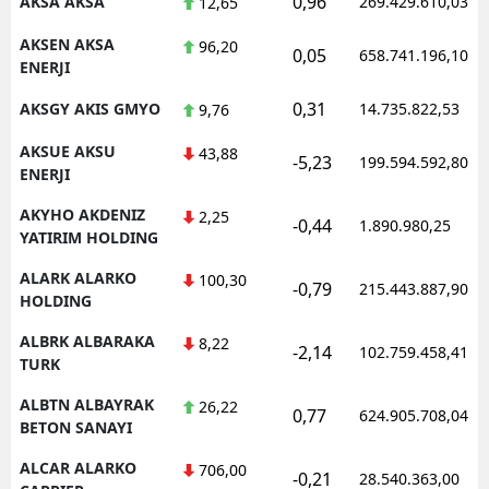
0,96
AKSA AKSA
269.429.610,03
12,65
AKSEN AKSA
96,20
0,05
658.741.196,10
ENERJI
S
0,31
AKSGY AKIS GMYO
14.735.822,53
9,76
S
AKSUE AKSU
43,88
-5,23
199.594.592,80
S
ENERJI
AKYHO AKDENIZ
T
2,25
-0,44
1.890.980,25
YATIRIM HOLDING
T
ALARK ALARKO
100,30
-0,79
215.443.887,90
HOLDING
T
ALBRK ALBARAKA
8,22
T
-2,14
102.759.458,41
TURK
Ş
ALBTN ALBAYRAK
26,22
0,77
624.905.708,04
BETON SANAYI
U
ALCAR ALARKO
706,00
-0,21
28.540.363,00
V