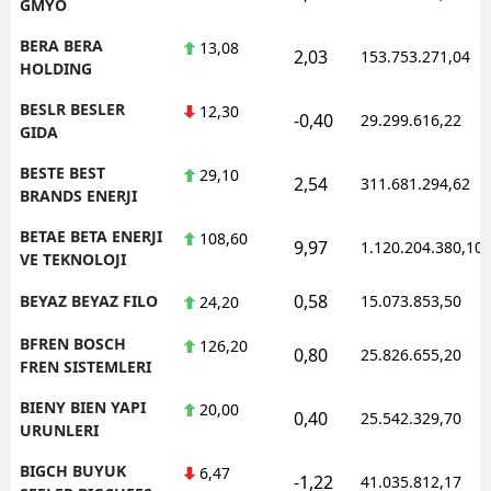
GMYO
BERA BERA
13,08
2,03
153.753.271,04
HOLDING
BESLR BESLER
12,30
-0,40
29.299.616,22
GIDA
BESTE BEST
29,10
2,54
311.681.294,62
BRANDS ENERJI
BETAE BETA ENERJI
108,60
9,97
1.120.204.380,10
VE TEKNOLOJI
0,58
BEYAZ BEYAZ FILO
15.073.853,50
24,20
BFREN BOSCH
126,20
0,80
25.826.655,20
FREN SISTEMLERI
BIENY BIEN YAPI
20,00
0,40
25.542.329,70
URUNLERI
BIGCH BUYUK
6,47
-1,22
41.035.812,17