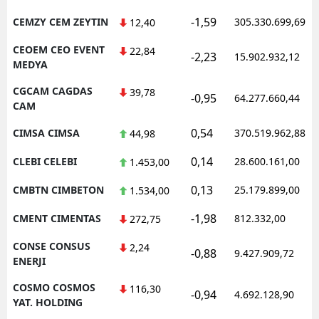
-1,59
CEMZY CEM ZEYTIN
305.330.699,69
12,40
CEOEM CEO EVENT
22,84
-2,23
15.902.932,12
MEDYA
CGCAM CAGDAS
39,78
-0,95
64.277.660,44
CAM
0,54
CIMSA CIMSA
370.519.962,88
44,98
0,14
CLEBI CELEBI
28.600.161,00
1.453,00
0,13
CMBTN CIMBETON
25.179.899,00
1.534,00
-1,98
CMENT CIMENTAS
812.332,00
272,75
CONSE CONSUS
2,24
-0,88
9.427.909,72
ENERJI
COSMO COSMOS
116,30
-0,94
4.692.128,90
YAT. HOLDING