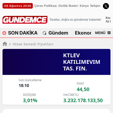
Çerez Politikası
Gizlilik İlkeleri
Künye
İletişim
06 Ağustos 2026
A
Koca
Tarafsız, doğru ve gündemce haberler!
Az bu
A
SON DAKİKA
Gündem
Ekonomi
Dü
MENÜ
A
/
Hisse Senedi Fiyatları
A
KTLEV
A
KATILIMEVIM
TAS. FIN.
A
A
Son Güncelleme
FİYAT
18:10
A
44,50
DEĞİŞİM
HACİM(TL)
A
3,01%
3.232.178.133,50
B