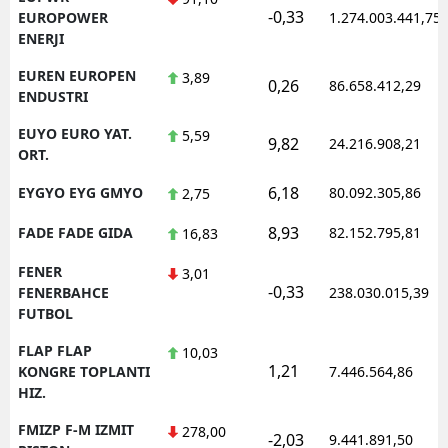
-0,33
EUROPOWER
1.274.003.441,75
ENERJI
EUREN EUROPEN
3,89
0,26
86.658.412,29
ENDUSTRI
EUYO EURO YAT.
5,59
9,82
24.216.908,21
ORT.
6,18
EYGYO EYG GMYO
80.092.305,86
2,75
8,93
FADE FADE GIDA
82.152.795,81
16,83
FENER
3,01
-0,33
FENERBAHCE
238.030.015,39
FUTBOL
FLAP FLAP
10,03
1,21
KONGRE TOPLANTI
7.446.564,86
HIZ.
FMIZP F-M IZMIT
278,00
-2,03
9.441.891,50