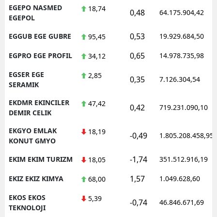
EGEPO NASMED
18,74
0,48
64.175.904,42
EGEPOL
0,53
EGGUB EGE GUBRE
19.929.684,50
95,45
0,65
EGPRO EGE PROFIL
14.978.735,98
34,12
EGSER EGE
2,85
0,35
7.126.304,54
SERAMIK
EKDMR EKINCILER
47,42
0,42
719.231.090,10
DEMIR CELIK
EKGYO EMLAK
18,19
-0,49
1.805.208.458,95
KONUT GMYO
-1,74
EKIM EKIM TURIZM
351.512.916,19
18,05
1,57
EKIZ EKIZ KIMYA
1.049.628,60
68,00
EKOS EKOS
5,39
-0,74
46.846.671,69
TEKNOLOJI