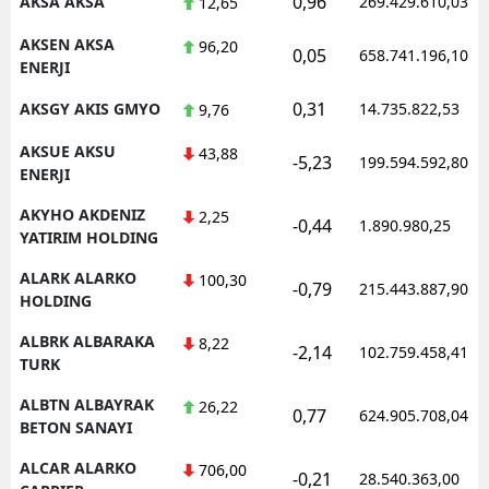
0,96
AKSA AKSA
269.429.610,03
12,65
AKSEN AKSA
96,20
0,05
658.741.196,10
ENERJI
S
0,31
AKSGY AKIS GMYO
14.735.822,53
9,76
S
AKSUE AKSU
43,88
-5,23
199.594.592,80
S
ENERJI
AKYHO AKDENIZ
T
2,25
-0,44
1.890.980,25
YATIRIM HOLDING
T
ALARK ALARKO
100,30
-0,79
215.443.887,90
HOLDING
T
ALBRK ALBARAKA
8,22
T
-2,14
102.759.458,41
TURK
Ş
ALBTN ALBAYRAK
26,22
0,77
624.905.708,04
BETON SANAYI
U
ALCAR ALARKO
706,00
-0,21
28.540.363,00
V