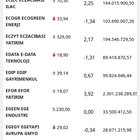
70,50
2,25
164.015.900,50
ILAC
ECOGR ECOGREEN
33,94
-1,34
103.690.007,26
ENERJI
ECZYT ECZACIBASI
329,00
2,17
194.546.729,50
YATIRIM
EDATA E-DATA
18,90
-1,31
89.418.870,57
TEKNOLOJI
EDIP EDIP
39,14
0,67
99.824.646,44
GAYRIMENKUL
EFOR EFOR
19,07
3,92
2.301.238.289,05
YATIRIM
EGEEN EGE
5.230,00
0,00
33.500.412,50
ENDUSTRI
EGEGY EGEYAPI
29,02
-0,34
28.671.215,98
AVRUPA GMYO