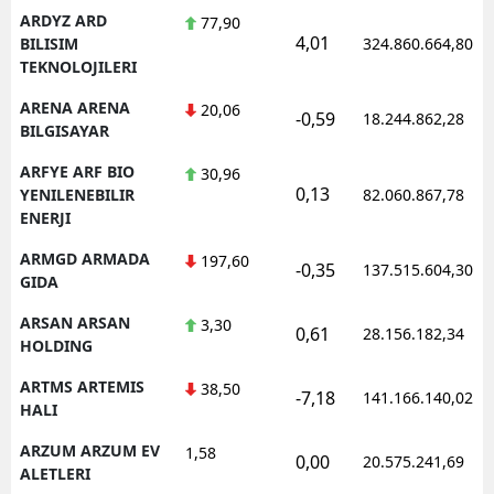
ARDYZ ARD
77,90
4,01
BILISIM
324.860.664,80
TEKNOLOJILERI
ARENA ARENA
20,06
-0,59
18.244.862,28
BILGISAYAR
ARFYE ARF BIO
30,96
0,13
YENILENEBILIR
82.060.867,78
ENERJI
ARMGD ARMADA
197,60
-0,35
137.515.604,30
GIDA
ARSAN ARSAN
3,30
0,61
28.156.182,34
HOLDING
ARTMS ARTEMIS
38,50
-7,18
141.166.140,02
HALI
ARZUM ARZUM EV
1,58
0,00
20.575.241,69
ALETLERI