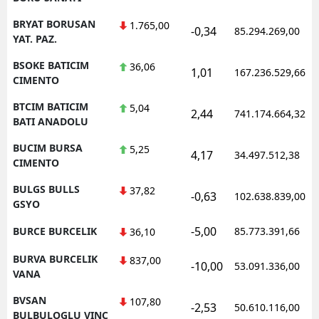
BRYAT BORUSAN
1.765,00
-0,34
85.294.269,00
YAT. PAZ.
BSOKE BATICIM
36,06
1,01
167.236.529,66
CIMENTO
BTCIM BATICIM
5,04
2,44
741.174.664,32
BATI ANADOLU
BUCIM BURSA
5,25
4,17
34.497.512,38
CIMENTO
BULGS BULLS
37,82
-0,63
102.638.839,00
GSYO
-5,00
BURCE BURCELIK
85.773.391,66
36,10
BURVA BURCELIK
837,00
-10,00
53.091.336,00
VANA
BVSAN
107,80
-2,53
50.610.116,00
BULBULOGLU VINC