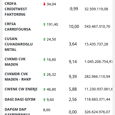
CRDFA
34,04
-9,99
CREDITWEST
32.509.119,08
FAKTORING
CRFSA
191,40
10,00
543.467.310,70
CARREFOURSA
CUSAN
24,50
3,64
CUHADAROGLU
15.435.737,28
METAL
CVKMD CVK
16,60
9,14
1.045.206.754,97
MADEN
CVKMDR CVK
26,32
9,39
282.966.110,94
MADEN - RHKP
5,88
CWENE CW ENERJI
11.230.937.061,6
46,80
2,56
DAGI DAGI GIYIM
118.683.371,44
9,60
DAPGM DAP
8,60
0,00
326.624.976,07
GAYRIMENKUL