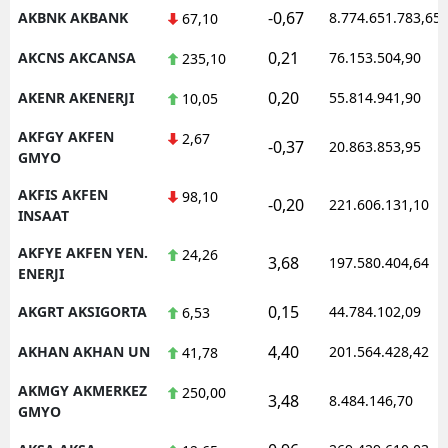
-0,67
AKBNK AKBANK
8.774.651.783,65
67,10
M
0,21
AKCNS AKCANSA
76.153.504,90
235,10
M
0,20
AKENR AKENERJI
55.814.941,90
10,05
K
AKFGY AKFEN
2,67
-0,37
20.863.853,95
M
GMYO
AKFIS AKFEN
M
98,10
-0,20
221.606.131,10
INSAAT
AKFYE AKFEN YEN.
24,26
3,68
197.580.404,64
ENERJI
N
0,15
AKGRT AKSIGORTA
44.784.102,09
6,53
N
4,40
AKHAN AKHAN UN
201.564.428,42
41,78
AKMGY AKMERKEZ
250,00
3,48
R
8.484.146,70
GMYO
S