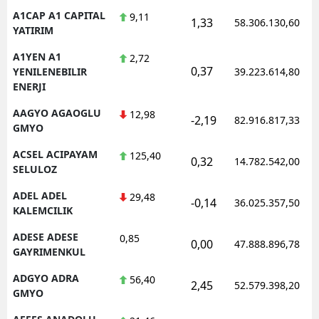
A1CAP A1 CAPITAL
9,11
E
1,33
58.306.130,60
YATIRIM
E
A1YEN A1
2,72
0,37
YENILENEBILIR
39.223.614,80
E
ENERJI
E
AAGYO AGAOGLU
12,98
-2,19
82.916.817,33
GMYO
E
ACSEL ACIPAYAM
125,40
0,32
14.782.542,00
G
SELULOZ
G
ADEL ADEL
29,48
-0,14
36.025.357,50
KALEMCILIK
ADESE ADESE
0,85
0,00
47.888.896,78
H
GAYRIMENKUL
ADGYO ADRA
56,40
H
2,45
52.579.398,20
GMYO
I