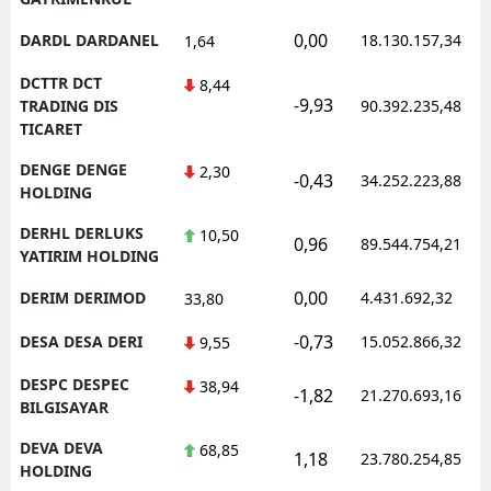
0,00
DARDL DARDANEL
18.130.157,34
1,64
DCTTR DCT
8,44
-9,93
TRADING DIS
90.392.235,48
TICARET
DENGE DENGE
2,30
-0,43
34.252.223,88
HOLDING
DERHL DERLUKS
10,50
0,96
89.544.754,21
YATIRIM HOLDING
0,00
DERIM DERIMOD
4.431.692,32
33,80
-0,73
DESA DESA DERI
15.052.866,32
9,55
DESPC DESPEC
38,94
-1,82
21.270.693,16
BILGISAYAR
DEVA DEVA
68,85
1,18
23.780.254,85
HOLDING