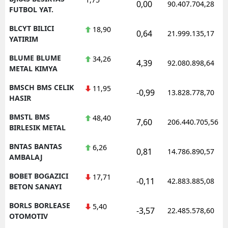
0,00
90.407.704,28
FUTBOL YAT.
BLCYT BILICI
18,90
0,64
21.999.135,17
YATIRIM
BLUME BLUME
34,26
4,39
92.080.898,64
METAL KIMYA
BMSCH BMS CELIK
11,95
-0,99
13.828.778,70
HASIR
BMSTL BMS
48,40
7,60
206.440.705,56
BIRLESIK METAL
BNTAS BANTAS
6,26
0,81
14.786.890,57
AMBALAJ
BOBET BOGAZICI
17,71
-0,11
42.883.885,08
BETON SANAYI
BORLS BORLEASE
5,40
-3,57
22.485.578,60
OTOMOTIV