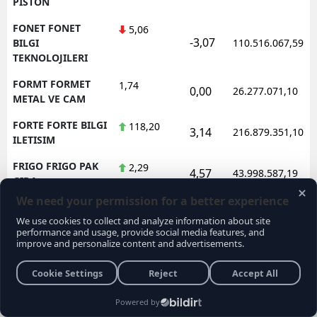
PISTON
FONET FONET
5,06
-3,07
BILGI
110.516.067,59
TEKNOLOJILERI
FORMT FORMET
1,74
0,00
26.277.071,10
METAL VE CAM
FORTE FORTE BILGI
118,20
3,14
216.879.351,10
ILETISIM
FRIGO FRIGO PAK
2,29
4,57
43.998.587,19
GIDA
FRMPL FORMUL
35,24
1,44
134.044.839,52
PLASTIK VE METAL
FROTO FORD
78,60
-2,30
2.106.175.039,55
OTOSAN
FZLGY FUZUL
10,84
-1,45
152.707.172,43
GMYO