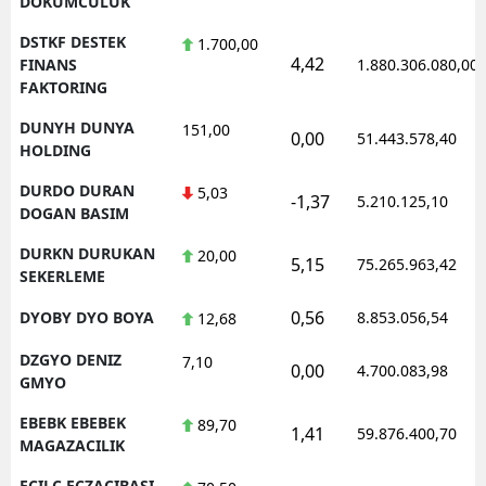
DOKUMCULUK
DSTKF DESTEK
1.700,00
4,42
FINANS
1.880.306.080,00
FAKTORING
DUNYH DUNYA
151,00
0,00
51.443.578,40
HOLDING
DURDO DURAN
5,03
-1,37
5.210.125,10
DOGAN BASIM
DURKN DURUKAN
20,00
5,15
75.265.963,42
SEKERLEME
0,56
DYOBY DYO BOYA
8.853.056,54
12,68
DZGYO DENIZ
7,10
0,00
4.700.083,98
GMYO
EBEBK EBEBEK
89,70
1,41
59.876.400,70
MAGAZACILIK
ECILC ECZACIBASI