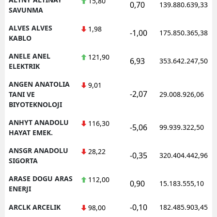
15,80
0,70
139.880.639,33
SAVUNMA
Y
ALVES ALVES
1,98
-1,00
175.850.365,38
KABLO
K
ANELE ANEL
121,90
K
6,93
353.642.247,50
ELEKTRIK
O
ANGEN ANATOLIA
9,01
-2,07
TANI VE
29.008.926,06
D
BIYOTEKNOLOJI
ANHYT ANADOLU
116,30
-5,06
99.939.322,50
HAYAT EMEK.
ANSGR ANADOLU
28,22
-0,35
320.404.442,96
SIGORTA
ARASE DOGU ARAS
112,00
0,90
15.183.555,10
ENERJI
-0,10
ARCLK ARCELIK
182.485.903,45
98,00