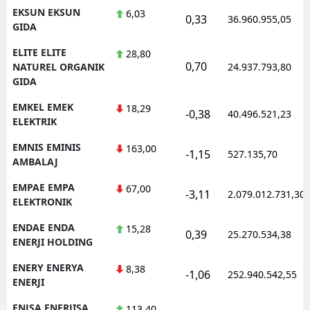
EKSUN EKSUN
6,03
0,33
36.960.955,05
GIDA
ELITE ELITE
28,80
0,70
NATUREL ORGANIK
24.937.793,80
GIDA
EMKEL EMEK
18,29
-0,38
40.496.521,23
ELEKTRIK
EMNIS EMINIS
163,00
-1,15
527.135,70
AMBALAJ
EMPAE EMPA
67,00
-3,11
2.079.012.731,30
ELEKTRONIK
ENDAE ENDA
15,28
0,39
25.270.534,38
ENERJI HOLDING
ENERY ENERYA
8,38
-1,06
252.940.542,55
ENERJI
ENJSA ENERJISA
113,40