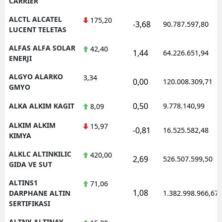
CARRIER
Y
ALCTL ALCATEL
175,20
-3,68
90.787.597,80
LUCENT TELETAS
Z
ALFAS ALFA SOLAR
42,40
1,44
64.226.651,94
ENERJI
A
ALGYO ALARKO
3,34
B
0,00
120.008.309,71
GMYO
0,50
ALKA ALKIM KAGIT
9.778.140,99
8,09
K
ALKIM ALKIM
15,97
-0,81
16.525.582,48
KIMYA
B
ALKLC ALTINKILIC
420,00
2,69
526.507.599,50
Ş
GIDA VE SUT
B
ALTINS1
71,06
1,08
DARPHANE ALTIN
1.382.998.966,67
A
SERTIFIKASI
I
ALTNY ALTINAY