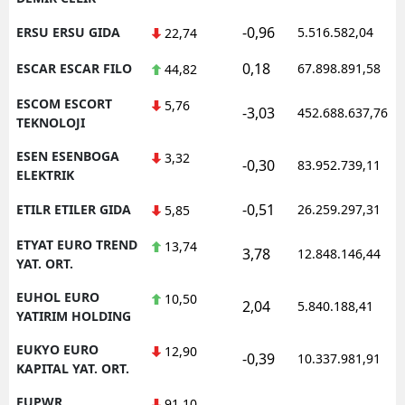
-0,96
ERSU ERSU GIDA
5.516.582,04
22,74
0,18
ESCAR ESCAR FILO
67.898.891,58
44,82
ESCOM ESCORT
5,76
-3,03
452.688.637,76
TEKNOLOJI
ESEN ESENBOGA
3,32
-0,30
83.952.739,11
ELEKTRIK
-0,51
ETILR ETILER GIDA
26.259.297,31
5,85
ETYAT EURO TREND
13,74
3,78
12.848.146,44
YAT. ORT.
EUHOL EURO
10,50
2,04
5.840.188,41
YATIRIM HOLDING
EUKYO EURO
12,90
-0,39
10.337.981,91
KAPITAL YAT. ORT.
EUPWR
91,10