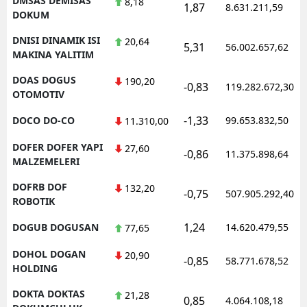
DMSAS DEMISAS
8,18
1,87
8.631.211,59
DOKUM
DNISI DINAMIK ISI
20,64
5,31
56.002.657,62
MAKINA YALITIM
DOAS DOGUS
190,20
-0,83
119.282.672,30
OTOMOTIV
-1,33
DOCO DO-CO
99.653.832,50
11.310,00
DOFER DOFER YAPI
27,60
-0,86
11.375.898,64
MALZEMELERI
DOFRB DOF
132,20
-0,75
507.905.292,40
ROBOTIK
1,24
DOGUB DOGUSAN
14.620.479,55
77,65
DOHOL DOGAN
20,90
-0,85
58.771.678,52
HOLDING
DOKTA DOKTAS
21,28
0,85
4.064.108,18