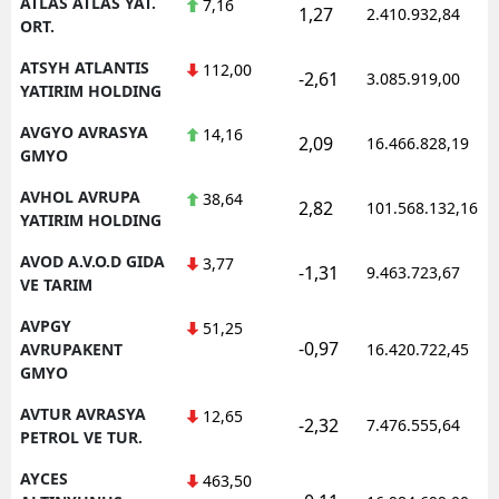
ATLAS ATLAS YAT.
7,16
1,27
2.410.932,84
ORT.
ATSYH ATLANTIS
112,00
-2,61
3.085.919,00
YATIRIM HOLDING
AVGYO AVRASYA
14,16
2,09
16.466.828,19
GMYO
AVHOL AVRUPA
38,64
2,82
101.568.132,16
YATIRIM HOLDING
AVOD A.V.O.D GIDA
3,77
-1,31
9.463.723,67
VE TARIM
AVPGY
51,25
-0,97
AVRUPAKENT
16.420.722,45
GMYO
AVTUR AVRASYA
12,65
-2,32
7.476.555,64
PETROL VE TUR.
AYCES
463,50