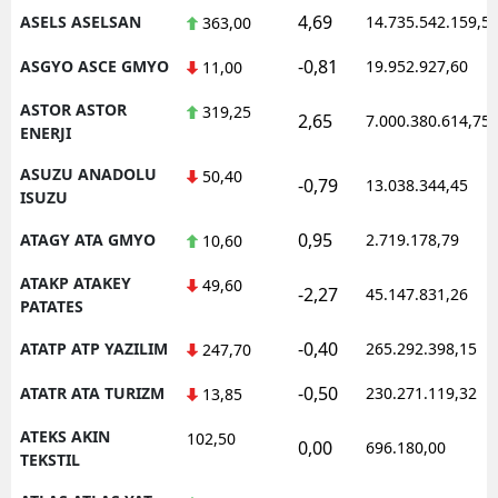
4,69
ASELS ASELSAN
14.735.542.159,5
363,00
-0,81
ASGYO ASCE GMYO
19.952.927,60
11,00
ASTOR ASTOR
319,25
2,65
7.000.380.614,75
ENERJI
ASUZU ANADOLU
50,40
-0,79
13.038.344,45
ISUZU
0,95
ATAGY ATA GMYO
2.719.178,79
10,60
ATAKP ATAKEY
49,60
-2,27
45.147.831,26
PATATES
-0,40
ATATP ATP YAZILIM
265.292.398,15
247,70
-0,50
ATATR ATA TURIZM
230.271.119,32
13,85
ATEKS AKIN
102,50
0,00
696.180,00
TEKSTIL