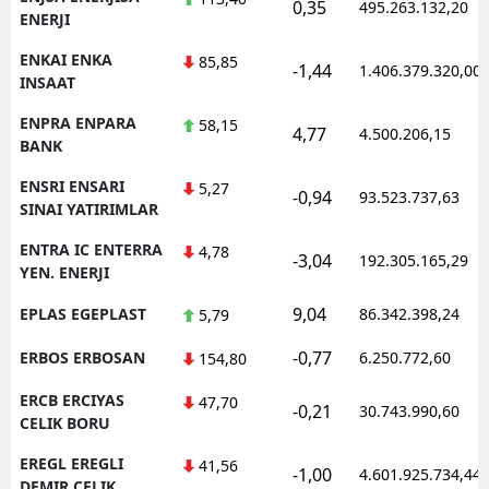
0,35
495.263.132,20
ENERJI
ENKAI ENKA
85,85
-1,44
1.406.379.320,00
INSAAT
ENPRA ENPARA
58,15
4,77
4.500.206,15
BANK
ENSRI ENSARI
5,27
-0,94
93.523.737,63
SINAI YATIRIMLAR
ENTRA IC ENTERRA
4,78
-3,04
192.305.165,29
YEN. ENERJI
9,04
EPLAS EGEPLAST
86.342.398,24
5,79
-0,77
ERBOS ERBOSAN
6.250.772,60
154,80
ERCB ERCIYAS
47,70
-0,21
30.743.990,60
CELIK BORU
EREGL EREGLI
41,56
-1,00
4.601.925.734,44
DEMIR CELIK