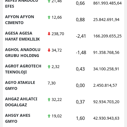
AEFES ANADOLU
21,46
0,66
861.993.485,64
EFES
M
AFYON AFYON
12,66
0,88
25.842.691,94
İ
CIMENTO
İ
AGESA AGESA
238,70
-2,41
166.209.655,25
HAYAT EMEKLILIK
K
AGHOL ANADOLU
34,72
-1,48
91.358.768,56
K
GRUBU HOLDING
AGROT AGROTECH
K
2,32
0,43
34.100.258,91
TEKNOLOJI
K
AGYO ATAKULE
7,30
0,00
2.450.814,57
GMYO
K
AHGAZ AHLATCI
32,22
K
0,37
92.934.703,20
DOGALGAZ
K
AHSGY AHES
19,02
1,60
42.930.943,63
GMYO
K