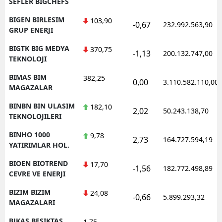
SEFLER BIGCHEFS
BIGEN BIRLESIM
103,90
-0,67
232.992.563,90
GRUP ENERJI
BIGTK BIG MEDYA
370,75
-1,13
200.132.747,00
TEKNOLOJI
BIMAS BIM
382,25
0,00
3.110.582.110,00
MAGAZALAR
BINBN BIN ULASIM
182,10
2,02
50.243.138,70
TEKNOLOJILERI
BINHO 1000
9,78
2,73
164.727.594,19
YATIRIMLAR HOL.
BIOEN BIOTREND
17,70
-1,56
182.772.498,89
CEVRE VE ENERJI
BIZIM BIZIM
24,08
-0,66
5.899.293,32
MAGAZALARI
BJKAS BESIKTAS
1,75