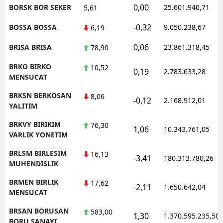
0,00
BORSK BOR SEKER
25.601.940,71
5,61
-0,32
BOSSA BOSSA
9.050.238,67
6,19
0,06
BRISA BRISA
23.861.318,45
78,90
BRKO BIRKO
10,52
0,19
2.783.633,28
MENSUCAT
BRKSN BERKOSAN
8,06
-0,12
2.168.912,01
YALITIM
BRKVY BIRIKIM
76,30
1,06
10.343.761,05
VARLIK YONETIM
BRLSM BIRLESIM
16,13
-3,41
180.313.780,26
MUHENDISLIK
BRMEN BIRLIK
17,62
-2,11
1.650.642,04
MENSUCAT
BRSAN BORUSAN
583,00
1,30
1.370.595.235,50
BORU SANAYI