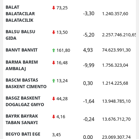
BALAT
73,25
-3,30
BALATACILAR
1.240.357,60
BALATACILIK
BALSU BALSU
13,50
-5,20
2.257.746.210,65
GIDA
4,93
BANVT BANVIT
74.623.991,30
161,80
BARMA BAREM
16,48
-9,99
1.756.323,04
AMBALAJ
BASCM BASTAS
13,24
0,30
1.214.225,68
BASKENT CIMENTO
BASGZ BASKENT
44,28
-1,64
13.948.785,10
DOGALGAZ GMYO
BAYRK BAYRAK
4,16
-0,24
13.676.712,70
TABAN SANAYI
BEGYO BATI EGE
3,45
0,00
23.069.307,74