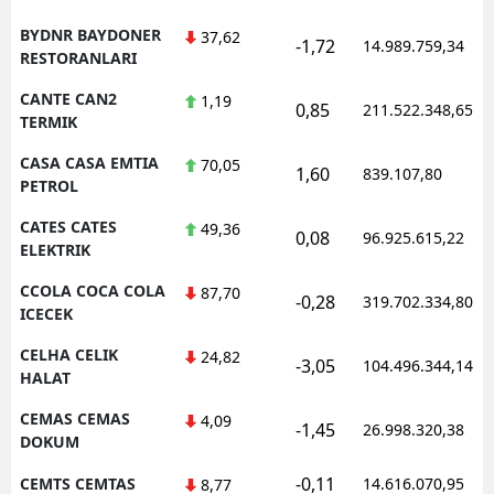
BYDNR BAYDONER
37,62
-1,72
14.989.759,34
RESTORANLARI
CANTE CAN2
1,19
0,85
211.522.348,65
TERMIK
CASA CASA EMTIA
70,05
1,60
839.107,80
PETROL
CATES CATES
49,36
0,08
96.925.615,22
ELEKTRIK
CCOLA COCA COLA
87,70
-0,28
319.702.334,80
ICECEK
CELHA CELIK
24,82
-3,05
104.496.344,14
HALAT
CEMAS CEMAS
4,09
-1,45
26.998.320,38
DOKUM
-0,11
CEMTS CEMTAS
14.616.070,95
8,77