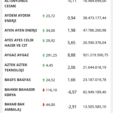
-0,11
ALTINYUNUS
16.984.699,00
CESME
AYDEM AYDEM
23,72
0,94
38.473.177,44
ENERJI
1,98
AYEN AYEN ENERJI
47.786.260,98
34,00
AYES AYES CELIK
29,92
5,65
20.590.376,04
HASIR VE CIT
8,88
AYGAZ AYGAZ
921.219.500,75
291,25
AZTEK AZTEK
4,45
2,06
21.644.618,19
TEKNOLOJI
1,66
BAGFS BAGFAS
23.187.019,78
24,52
BAHKM BAHADIR
116,10
-6,97
82.949.189,40
KIMYA
BAKAB BAK
44,00
-2,91
13.505.585,10
AMBALAJ