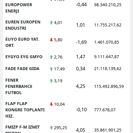
-0,44
EUROPOWER
98.340.210,25
ENERJI
EUREN EUROPEN
4,01
1,01
11.755.217,62
ENDUSTRI
EUYO EURO YAT.
5,80
-1,69
1.461.070,85
ORT.
1,47
EYGYO EYG GMYO
9.111.647,87
2,76
0,34
FADE FADE GIDA
21.118.139,62
17,49
FENER
3,19
4,25
FENERBAHCE
115.492.896,59
FUTBOL
FLAP FLAP
10,04
-0,10
KONGRE TOPLANTI
777.678,07
HIZ.
FMIZP F-M IZMIT
295,25
4,05
35.861.901,25