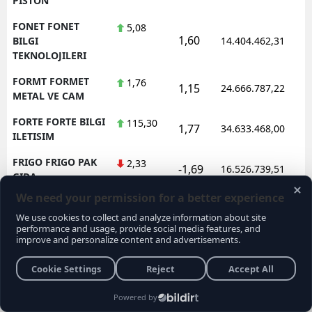
PISTON
FONET FONET
5,08
1,60
BILGI
14.404.462,31
TEKNOLOJILERI
FORMT FORMET
1,76
1,15
24.666.787,22
METAL VE CAM
FORTE FORTE BILGI
115,30
1,77
34.633.468,00
ILETISIM
FRIGO FRIGO PAK
2,33
-1,69
16.526.739,51
GIDA
FRMPL FORMUL
36,44
1,90
24.982.939,50
PLASTIK VE METAL
FROTO FORD
77,50
-0,77
317.832.013,25
OTOSAN
FZLGY FUZUL
10,20
-1,54
27.864.043,70
GMYO