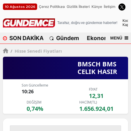
Çerez Politikası
Gizlilik İlkeleri
Künye
İletişim
10 Ağustos 2026
A
Koca
Tarafsız, doğru ve gündemce haberler!
Kapa
A
SON DAKİKA
Gündem
Ekonomi
Dü
MENÜ
A
/
Hisse Senedi Fiyatları
A
BMSCH BMS
A
CELIK HASIR
A
Son Güncelleme
A
FİYAT
10:26
12,31
A
DEĞİŞİM
HACİM(TL)
0,74%
1.656.924,01
A
B