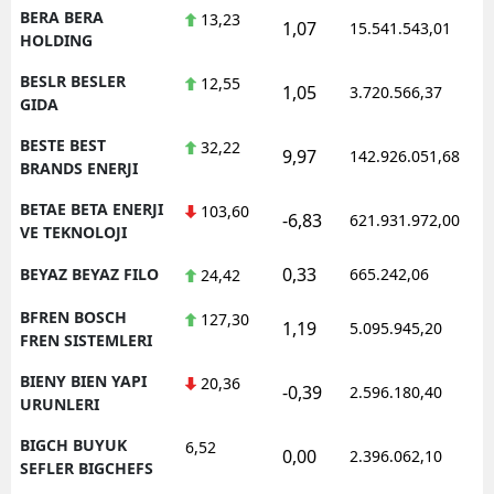
BERA BERA
13,23
1,07
15.541.543,01
HOLDING
BESLR BESLER
12,55
1,05
3.720.566,37
GIDA
BESTE BEST
32,22
9,97
142.926.051,68
BRANDS ENERJI
BETAE BETA ENERJI
103,60
-6,83
621.931.972,00
VE TEKNOLOJI
0,33
BEYAZ BEYAZ FILO
665.242,06
24,42
BFREN BOSCH
127,30
1,19
5.095.945,20
FREN SISTEMLERI
BIENY BIEN YAPI
20,36
-0,39
2.596.180,40
URUNLERI
BIGCH BUYUK
6,52
0,00
2.396.062,10
SEFLER BIGCHEFS