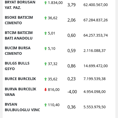
BRYAT BORUSAN
1.834,00
3,79
62.400.567,00
YAT. PAZ.
BSOKE BATICIM
36,62
2,06
67.284.837,26
CIMENTO
BTCIM BATICIM
5,01
0,60
64.257.353,74
BATI ANADOLU
BUCIM BURSA
5,10
0,59
2.116.088,37
CIMENTO
BULGS BULLS
37,32
0,86
14.699.472,00
GSYO
0,23
BURCE BURCELIK
7.199.539,38
35,62
BURVA BURCELIK
816,00
-4,00
4.954.098,00
VANA
BVSAN
110,40
0,36
5.553.979,50
BULBULOGLU VINC