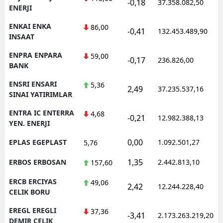
-0,18
37.358.082,50
ENERJI
ENKAI ENKA
86,00
-0,41
132.453.489,90
INSAAT
ENPRA ENPARA
59,00
-0,17
236.826,00
BANK
ENSRI ENSARI
5,36
2,49
37.235.537,16
SINAI YATIRIMLAR
ENTRA IC ENTERRA
4,68
-0,21
12.982.388,13
YEN. ENERJI
0,00
EPLAS EGEPLAST
1.092.501,27
5,76
1,35
ERBOS ERBOSAN
2.442.813,10
157,60
ERCB ERCIYAS
49,06
2,42
12.244.228,40
CELIK BORU
EREGL EREGLI
37,36
-3,41
2.173.263.219,20
DEMIR CELIK