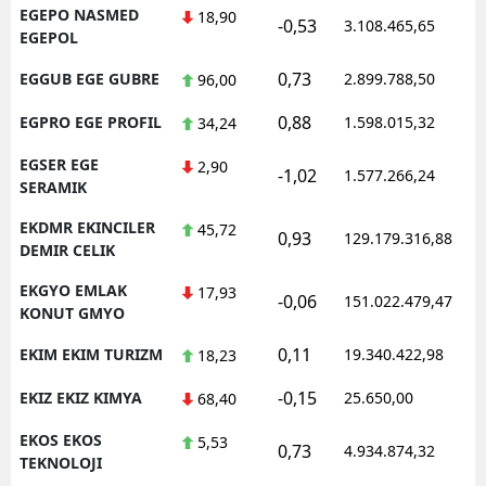
EGEPO NASMED
18,90
-0,53
3.108.465,65
EGEPOL
0,73
EGGUB EGE GUBRE
2.899.788,50
96,00
0,88
EGPRO EGE PROFIL
1.598.015,32
34,24
EGSER EGE
2,90
-1,02
1.577.266,24
SERAMIK
EKDMR EKINCILER
45,72
0,93
129.179.316,88
DEMIR CELIK
EKGYO EMLAK
17,93
-0,06
151.022.479,47
KONUT GMYO
0,11
EKIM EKIM TURIZM
19.340.422,98
18,23
-0,15
EKIZ EKIZ KIMYA
25.650,00
68,40
EKOS EKOS
5,53
0,73
4.934.874,32
TEKNOLOJI