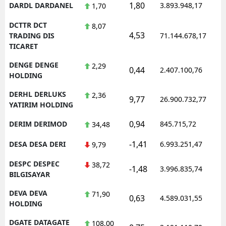
1,80
DARDL DARDANEL
3.893.948,17
1,70
DCTTR DCT
8,07
4,53
TRADING DIS
71.144.678,17
TICARET
DENGE DENGE
2,29
0,44
2.407.100,76
HOLDING
DERHL DERLUKS
2,36
9,77
26.900.732,77
YATIRIM HOLDING
0,94
DERIM DERIMOD
845.715,72
34,48
-1,41
DESA DESA DERI
6.993.251,47
9,79
DESPC DESPEC
38,72
-1,48
3.996.835,74
BILGISAYAR
DEVA DEVA
71,90
0,63
4.589.031,55
HOLDING
DGATE DATAGATE
108,00