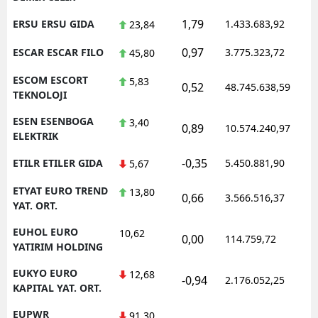
1,79
ERSU ERSU GIDA
1.433.683,92
23,84
0,97
ESCAR ESCAR FILO
3.775.323,72
45,80
ESCOM ESCORT
5,83
0,52
48.745.638,59
TEKNOLOJI
ESEN ESENBOGA
3,40
0,89
10.574.240,97
ELEKTRIK
-0,35
ETILR ETILER GIDA
5.450.881,90
5,67
ETYAT EURO TREND
13,80
0,66
3.566.516,37
YAT. ORT.
EUHOL EURO
10,62
0,00
114.759,72
YATIRIM HOLDING
EUKYO EURO
12,68
-0,94
2.176.052,25
KAPITAL YAT. ORT.
EUPWR
91,30