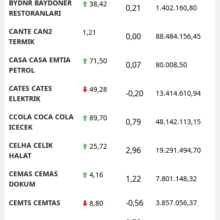
BYDNR BAYDONER
38,42
0,21
1.402.160,80
RESTORANLARI
CANTE CAN2
1,21
0,00
88.484.156,45
TERMIK
CASA CASA EMTIA
71,50
0,07
80.008,50
PETROL
CATES CATES
49,28
-0,20
13.414.610,94
ELEKTRIK
CCOLA COCA COLA
89,70
0,79
48.142.113,15
ICECEK
CELHA CELIK
25,72
2,96
19.291.494,70
HALAT
CEMAS CEMAS
4,16
1,22
7.801.148,32
DOKUM
-0,56
CEMTS CEMTAS
3.857.056,37
8,80