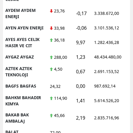
AYDEM AYDEM
23,76
-0,17
3.338.672,00
ENERJI
-0,06
AYEN AYEN ENERJI
3.101.536,12
33,98
AYES AYES CELIK
36,18
9,97
1.282.436,28
HASIR VE CIT
1,23
AYGAZ AYGAZ
48.434.480,00
288,00
AZTEK AZTEK
4,50
0,67
2.691.153,52
TEKNOLOJI
0,00
BAGFS BAGFAS
987.692,14
24,32
BAHKM BAHADIR
114,90
1,41
5.614.526,20
KIMYA
BAKAB BAK
45,66
2,19
2.835.716,96
AMBALAJ
BALAT
72,00