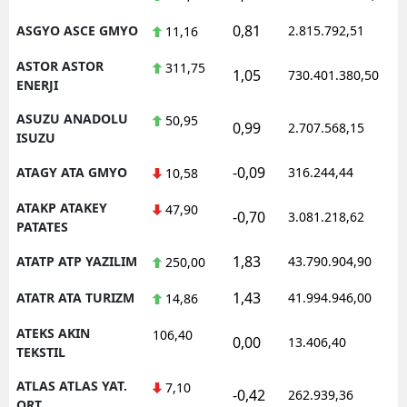
0,81
ASGYO ASCE GMYO
2.815.792,51
11,16
ASTOR ASTOR
311,75
1,05
730.401.380,50
ENERJI
ASUZU ANADOLU
50,95
0,99
2.707.568,15
ISUZU
-0,09
ATAGY ATA GMYO
316.244,44
10,58
ATAKP ATAKEY
47,90
-0,70
3.081.218,62
PATATES
1,83
ATATP ATP YAZILIM
43.790.904,90
250,00
1,43
ATATR ATA TURIZM
41.994.946,00
14,86
ATEKS AKIN
106,40
0,00
13.406,40
TEKSTIL
ATLAS ATLAS YAT.
7,10
-0,42
262.939,36
ORT.