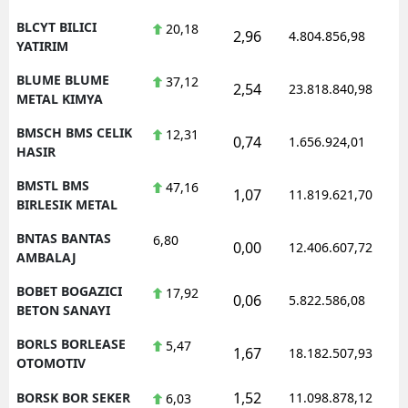
BLCYT BILICI
20,18
2,96
4.804.856,98
YATIRIM
BLUME BLUME
37,12
2,54
23.818.840,98
METAL KIMYA
BMSCH BMS CELIK
12,31
0,74
1.656.924,01
HASIR
BMSTL BMS
47,16
1,07
11.819.621,70
BIRLESIK METAL
BNTAS BANTAS
6,80
0,00
12.406.607,72
AMBALAJ
BOBET BOGAZICI
17,92
0,06
5.822.586,08
BETON SANAYI
BORLS BORLEASE
5,47
1,67
18.182.507,93
OTOMOTIV
1,52
BORSK BOR SEKER
11.098.878,12
6,03