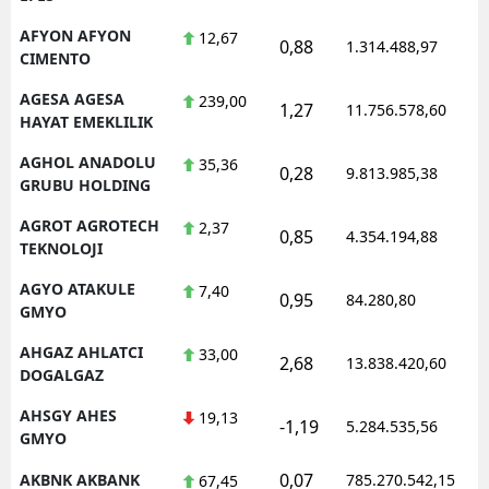
M
AFYON AFYON
12,67
0,88
1.314.488,97
CIMENTO
İ
AGESA AGESA
239,00
1,27
11.756.578,60
İ
HAYAT EMEKLILIK
AGHOL ANADOLU
35,36
K
0,28
9.813.985,38
GRUBU HOLDING
K
AGROT AGROTECH
2,37
0,85
4.354.194,88
TEKNOLOJI
K
AGYO ATAKULE
7,40
0,95
K
84.280,80
GMYO
K
AHGAZ AHLATCI
33,00
2,68
13.838.420,60
DOGALGAZ
K
AHSGY AHES
19,13
-1,19
5.284.535,56
K
GMYO
K
0,07
AKBNK AKBANK
785.270.542,15
67,45