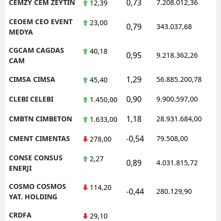
0,73
CEMZY CEM ZEYTIN
7.208.012,36
12,39
CEOEM CEO EVENT
23,00
0,79
343.037,68
MEDYA
CGCAM CAGDAS
40,18
0,95
9.218.362,26
CAM
1,29
CIMSA CIMSA
56.885.200,78
45,40
0,90
CLEBI CELEBI
9.900.597,00
1.450,00
1,18
CMBTN CIMBETON
28.931.684,00
1.633,00
-0,54
CMENT CIMENTAS
79.508,00
278,00
CONSE CONSUS
2,27
0,89
4.031.815,72
ENERJI
COSMO COSMOS
114,20
-0,44
280.129,90
YAT. HOLDING
CRDFA
29,10