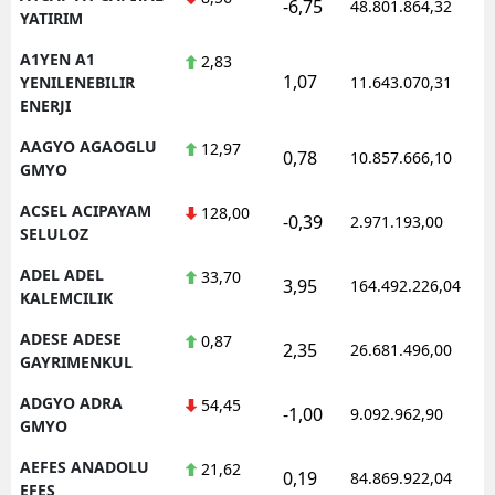
-6,75
48.801.864,32
YATIRIM
E
A1YEN A1
2,83
E
1,07
YENILENEBILIR
11.643.070,31
ENERJI
E
AAGYO AGAOGLU
12,97
0,78
10.857.666,10
E
GMYO
E
ACSEL ACIPAYAM
128,00
-0,39
2.971.193,00
SELULOZ
G
ADEL ADEL
33,70
3,95
164.492.226,04
KALEMCILIK
G
ADESE ADESE
0,87
2,35
26.681.496,00
GAYRIMENKUL
H
ADGYO ADRA
54,45
-1,00
9.092.962,90
GMYO
H
AEFES ANADOLU
21,62
0,19
84.869.922,04
I
EFES