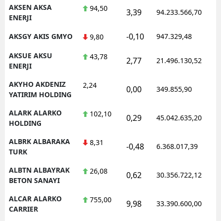
AKSEN AKSA
94,50
3,39
94.233.566,70
ENERJI
-0,10
AKSGY AKIS GMYO
947.329,48
9,80
S
AKSUE AKSU
43,78
S
2,77
21.496.130,52
ENERJI
S
AKYHO AKDENIZ
2,24
0,00
349.855,90
YATIRIM HOLDING
T
ALARK ALARKO
102,10
0,29
45.042.635,20
T
HOLDING
T
ALBRK ALBARAKA
8,31
-0,48
6.368.017,39
TURK
T
ALBTN ALBAYRAK
26,08
0,62
30.356.722,12
Ş
BETON SANAYI
ALCAR ALARKO
U
755,00
9,98
33.390.600,00
CARRIER
V