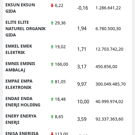
EKSUN EKSUN
6,22
-0,16
1.286.641,22
GIDA
ELITE ELITE
29,36
1,94
NATUREL ORGANIK
6.780.500,30
GIDA
EMKEL EMEK
19,02
1,71
12.703.742,20
ELEKTRIK
EMNIS EMINIS
166,00
3,17
450.856,00
AMBALAJ
EMPAE EMPA
81,05
9,97
300.049.485,70
ELEKTRONIK
ENDAE ENDA
18,48
10,00
40.999.974,02
ENERJI HOLDING
ENERY ENERYA
8,65
3,59
92.337.363,60
ENERJI
ENJSA ENERJISA
113,00