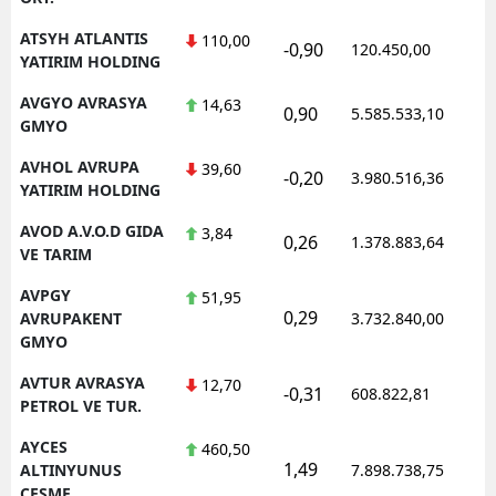
ATSYH ATLANTIS
110,00
-0,90
120.450,00
YATIRIM HOLDING
AVGYO AVRASYA
14,63
0,90
5.585.533,10
GMYO
AVHOL AVRUPA
39,60
-0,20
3.980.516,36
YATIRIM HOLDING
AVOD A.V.O.D GIDA
3,84
0,26
1.378.883,64
VE TARIM
AVPGY
51,95
0,29
AVRUPAKENT
3.732.840,00
GMYO
AVTUR AVRASYA
12,70
-0,31
608.822,81
PETROL VE TUR.
AYCES
460,50
1,49
ALTINYUNUS
7.898.738,75
CESME