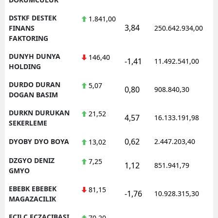
DSTKF DESTEK
1.841,00
3,84
FINANS
250.642.934,00
FAKTORING
DUNYH DUNYA
146,40
-1,41
11.492.541,00
HOLDING
DURDO DURAN
5,07
0,80
908.840,30
DOGAN BASIM
DURKN DURUKAN
21,52
4,57
16.133.191,98
SEKERLEME
0,62
DYOBY DYO BOYA
2.447.203,40
13,02
DZGYO DENIZ
7,25
1,12
851.941,79
GMYO
EBEBK EBEBEK
81,15
-1,76
10.928.315,30
MAGAZACILIK
ECILC ECZACIBASI
70,20