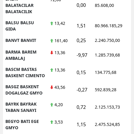
0,00
BALATACILAR
85.608,00
BALATACILIK
BALSU BALSU
13,42
1,51
80.966.185,29
GIDA
0,25
BANVT BANVIT
2.240.750,00
161,40
BARMA BAREM
13,36
-9,97
1.285.739,68
AMBALAJ
BASCM BASTAS
13,36
0,15
134.775,68
BASKENT CIMENTO
BASGZ BASKENT
43,56
-0,27
592.839,28
DOGALGAZ GMYO
BAYRK BAYRAK
4,20
0,72
2.125.153,73
TABAN SANAYI
BEGYO BATI EGE
3,53
1,15
2.475.524,85
GMYO