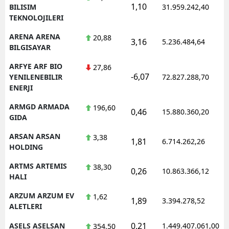
1,10
BILISIM
31.959.242,40
TEKNOLOJILERI
ARENA ARENA
20,88
3,16
5.236.484,64
BILGISAYAR
ARFYE ARF BIO
27,86
-6,07
YENILENEBILIR
72.827.288,70
ENERJI
ARMGD ARMADA
196,60
0,46
15.880.360,20
GIDA
ARSAN ARSAN
3,38
1,81
6.714.262,26
HOLDING
ARTMS ARTEMIS
38,30
0,26
10.863.366,12
HALI
ARZUM ARZUM EV
1,62
1,89
3.394.278,52
ALETLERI
0,21
ASELS ASELSAN
1.449.407.061,00
354,50