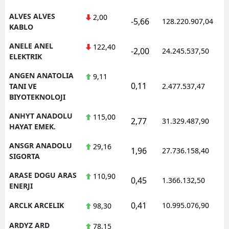
ALVES ALVES
2,00
Y
-5,66
128.220.907,04
KABLO
K
ANELE ANEL
122,40
-2,00
24.245.537,50
ELEKTRIK
K
ANGEN ANATOLIA
9,11
O
0,11
TANI VE
2.477.537,47
BIYOTEKNOLOJI
D
ANHYT ANADOLU
115,00
2,77
31.329.487,90
HAYAT EMEK.
ANSGR ANADOLU
29,16
1,96
27.736.158,40
SIGORTA
ARASE DOGU ARAS
110,90
0,45
1.366.132,50
ENERJI
0,41
ARCLK ARCELIK
10.995.076,90
98,30
ARDYZ ARD
78,15