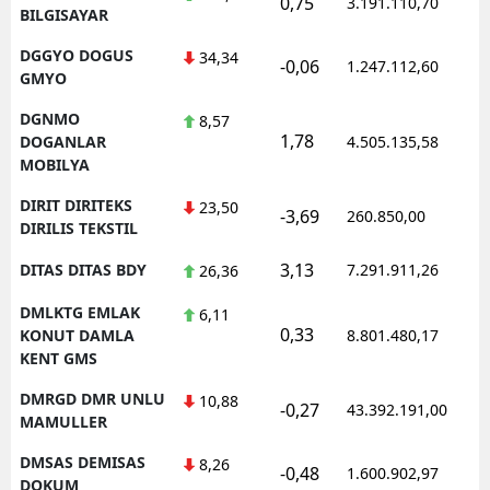
0,75
3.191.110,70
BILGISAYAR
DGGYO DOGUS
34,34
-0,06
1.247.112,60
GMYO
DGNMO
8,57
1,78
DOGANLAR
4.505.135,58
MOBILYA
DIRIT DIRITEKS
23,50
-3,69
260.850,00
DIRILIS TEKSTIL
3,13
DITAS DITAS BDY
7.291.911,26
26,36
DMLKTG EMLAK
6,11
0,33
KONUT DAMLA
8.801.480,17
KENT GMS
DMRGD DMR UNLU
10,88
-0,27
43.392.191,00
MAMULLER
DMSAS DEMISAS
8,26
-0,48
1.600.902,97
DOKUM