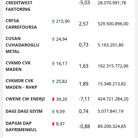
-5,03
CREDITWEST
28.070.991,78
FAKTORING
CRFSA
215,90
2,57
529.500.896,00
CARREFOURSA
CUSAN
24,94
0,73
CUHADAROGLU
5.163.201,80
METAL
CVKMD CVK
16,17
1,63
162.315.772,06
MADEN
CVKMDR CVK
25,82
1,89
15.348.213,82
MADEN - RHKP
-7,11
CWENE CW ENERJI
424.721.284,20
39,20
0,74
DAGI DAGI GIYIM
5.077.841,19
9,59
DAPGM DAP
8,97
-0,88
89.200.324,85
GAYRIMENKUL