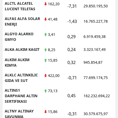
ALCTL ALCATEL
162,20
-7,31
29.850.195,50
LUCENT TELETAS
Y
ALFAS ALFA SOLAR
41,48
Z
-1,43
16.765.227,78
ENERJI
A
ALGYO ALARKO
3,41
0,29
6.919.459,38
GMYO
B
0,24
ALKA ALKIM KAGIT
3.323.167,49
8,25
ALKIM ALKIM
15,85
0,32
945.854,87
K
KIMYA
B
ALKLC ALTINKILIC
422,00
-0,71
77.699.174,75
GIDA VE SUT
Ş
ALTINS1
73,13
0,45
DARPHANE ALTIN
162.232.694,22
B
SERTIFIKASI
A
ALTNY ALTINAY
15,86
-0,31
30.579.675,97
SAVUNMA
I