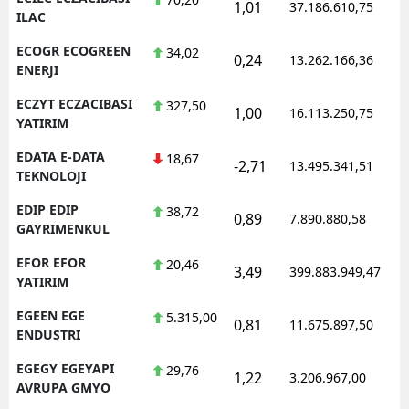
1,01
37.186.610,75
ILAC
ECOGR ECOGREEN
34,02
0,24
13.262.166,36
ENERJI
ECZYT ECZACIBASI
327,50
1,00
16.113.250,75
YATIRIM
EDATA E-DATA
18,67
-2,71
13.495.341,51
TEKNOLOJI
EDIP EDIP
38,72
0,89
7.890.880,58
GAYRIMENKUL
EFOR EFOR
20,46
3,49
399.883.949,47
YATIRIM
EGEEN EGE
5.315,00
0,81
11.675.897,50
ENDUSTRI
EGEGY EGEYAPI
29,76
1,22
3.206.967,00
AVRUPA GMYO