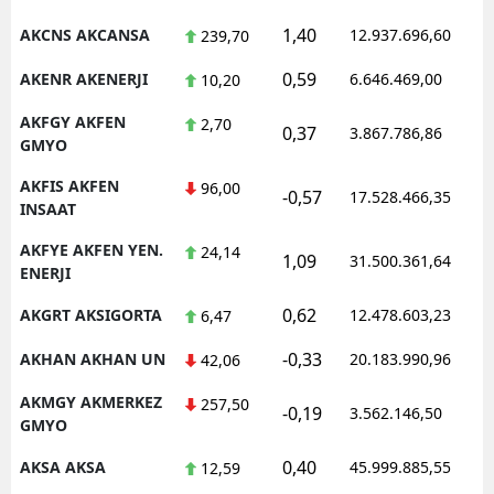
1,40
M
AKCNS AKCANSA
12.937.696,60
239,70
0,59
AKENR AKENERJI
6.646.469,00
M
10,20
AKFGY AKFEN
2,70
K
0,37
3.867.786,86
GMYO
M
AKFIS AKFEN
96,00
-0,57
17.528.466,35
INSAAT
M
AKFYE AKFEN YEN.
24,14
1,09
31.500.361,64
ENERJI
N
0,62
AKGRT AKSIGORTA
12.478.603,23
6,47
N
-0,33
AKHAN AKHAN UN
20.183.990,96
42,06
AKMGY AKMERKEZ
257,50
-0,19
3.562.146,50
GMYO
R
0,40
AKSA AKSA
45.999.885,55
12,59
S