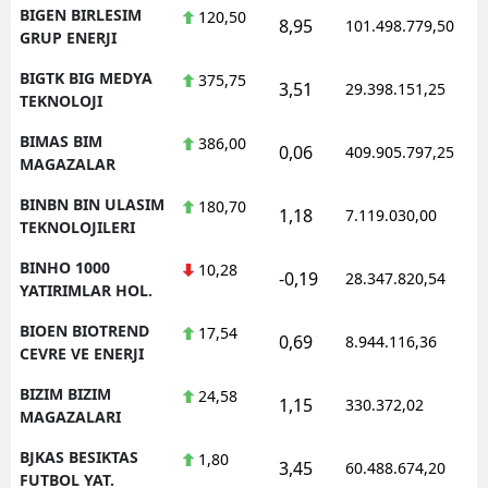
BIGEN BIRLESIM
120,50
8,95
101.498.779,50
GRUP ENERJI
BIGTK BIG MEDYA
375,75
3,51
29.398.151,25
TEKNOLOJI
BIMAS BIM
386,00
0,06
409.905.797,25
MAGAZALAR
BINBN BIN ULASIM
180,70
1,18
7.119.030,00
TEKNOLOJILERI
BINHO 1000
10,28
-0,19
28.347.820,54
YATIRIMLAR HOL.
BIOEN BIOTREND
17,54
0,69
8.944.116,36
CEVRE VE ENERJI
BIZIM BIZIM
24,58
1,15
330.372,02
MAGAZALARI
BJKAS BESIKTAS
1,80
3,45
60.488.674,20
FUTBOL YAT.