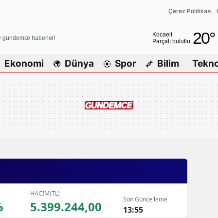
Çerez Politikası
Adana
20
°
Kocaeli
ve gündemce haberler!
Parçalı bulutlu
Adıyaman
Ekonomi
Dünya
Spor
Bilim
Tekno
Afyonkarahisar
Ağrı
Amasya
Ankara
Antalya
Artvin
Aydın
HACİM(TL)
Son Güncelleme
%
5.399.244,00
Balıkesir
13:55