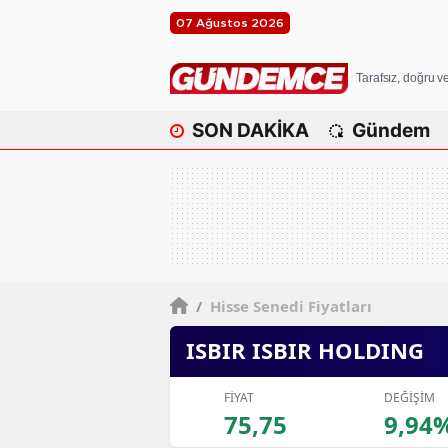
07 Ağustos 2026
Tarafsız, doğru 
SON DAKİKA
Gündem
/
Hisse Senedi Fiyatları
ISBIR ISBIR HOLDING
FİYAT
DEĞİŞİM
75,75
9,94