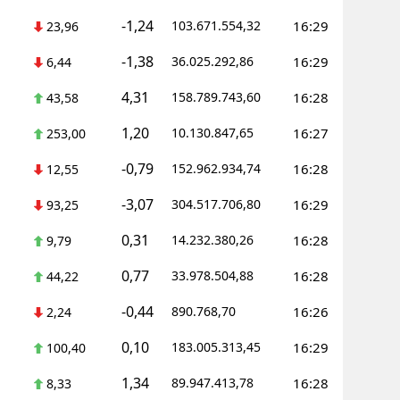
-1,24
103.671.554,32
16:29
23,96
Malatya
-1,38
36.025.292,86
16:29
6,44
Manisa
4,31
158.789.743,60
16:28
43,58
Kahramanmaraş
1,20
10.130.847,65
16:27
253,00
Mardin
-0,79
152.962.934,74
16:28
12,55
Muğla
-3,07
304.517.706,80
16:29
93,25
Muş
0,31
14.232.380,26
16:28
9,79
Nevşehir
0,77
33.978.504,88
16:28
44,22
Niğde
-0,44
890.768,70
16:26
2,24
Ordu
0,10
183.005.313,45
16:29
100,40
Rize
1,34
89.947.413,78
16:28
8,33
Sakarya