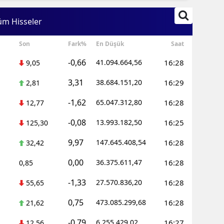
Edirne
üm Hisseler
Elazığ
Son
Fark%
En Düşük
Saat
Erzincan
-0,66
41.094.664,56
16:28
9,05
Erzurum
3,31
38.684.151,20
16:29
2,81
Eskişehir
-1,62
65.047.312,80
16:28
12,77
Gaziantep
-0,08
13.993.182,50
16:25
125,30
Giresun
9,97
147.645.408,54
16:28
32,42
Gümüşhane
0,00
36.375.611,47
16:28
0,85
Hakkari
-1,33
27.570.836,20
16:28
55,65
Hatay
0,75
473.085.299,68
16:28
21,62
Isparta
-0,79
6.255.429,02
16:27
12,56