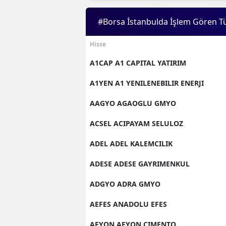
#Borsa İstanbulda İşlem Gören T
Hisse
A1CAP A1 CAPITAL YATIRIM
A1YEN A1 YENILENEBILIR ENERJI
AAGYO AGAOGLU GMYO
ACSEL ACIPAYAM SELULOZ
ADEL ADEL KALEMCILIK
ADESE ADESE GAYRIMENKUL
ADGYO ADRA GMYO
AEFES ANADOLU EFES
AFYON AFYON CIMENTO