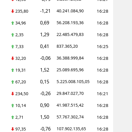
Mersin
-1,21
40.241.084,90
16:28
235,80
İstanbul
0,69
56.208.193,36
16:28
34,96
İzmir
1,29
22.485.479,83
16:28
2,35
Kars
0,41
837.365,20
16:25
7,33
Kastamonu
-0,06
36.388.999,84
16:28
32,20
Kayseri
1,52
25.089.695,96
16:28
19,31
Kırklareli
0,15
5.225.008.105,05
16:28
67,20
Kırşehir
-0,26
29.847.027,70
16:21
234,50
0,90
Kocaeli
41.987.515,42
16:28
10,14
1,50
57.767.302,74
16:28
Konya
2,71
-0,76
107.902.135,65
16:28
97,35
Kütahya