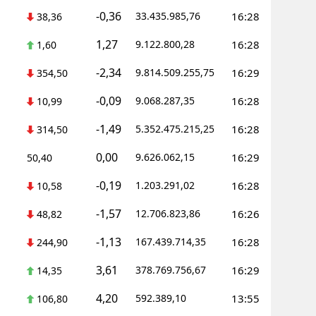
-0,36
33.435.985,76
16:28
38,36
Yalova
1,27
9.122.800,28
16:28
1,60
Karabük
-2,34
9.814.509.255,75
16:29
354,50
Kilis
-0,09
9.068.287,35
16:28
10,99
Osmaniye
-1,49
5.352.475.215,25
16:28
314,50
Düzce
0,00
9.626.062,15
16:29
50,40
-0,19
1.203.291,02
16:28
10,58
-1,57
12.706.823,86
16:26
48,82
-1,13
167.439.714,35
16:28
244,90
3,61
378.769.756,67
16:29
14,35
4,20
592.389,10
13:55
106,80