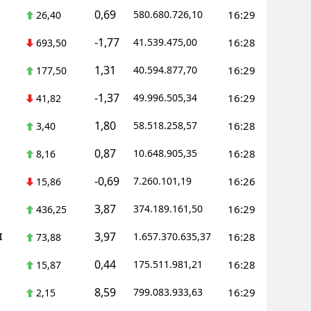
0,69
580.680.726,10
16:29
26,40
Samsun
-1,77
41.539.475,00
16:28
693,50
Siirt
1,31
40.594.877,70
16:29
177,50
Sinop
-1,37
49.996.505,34
16:29
41,82
Sivas
1,80
58.518.258,57
16:28
3,40
Tekirdağ
0,87
10.648.905,35
16:28
8,16
Tokat
-0,69
7.260.101,19
16:26
15,86
Trabzon
3,87
374.189.161,50
16:29
436,25
Tunceli
3,97
I
1.657.370.635,37
16:28
73,88
Şanlıurfa
0,44
175.511.981,21
16:28
15,87
Uşak
8,59
799.083.933,63
16:29
2,15
Van