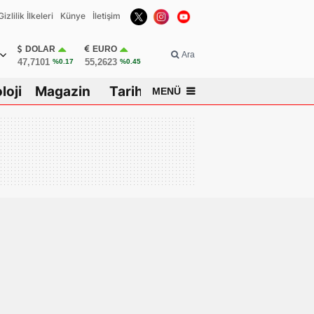
Gizlilik İlkeleri
Künye
İletişim
DOLAR
EURO
Ara
47,7101
55,2623
%0.17
%0.45
loji
Magazin
Tarih
MENÜ