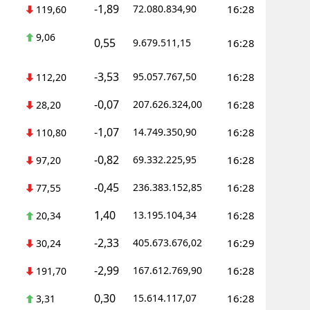
-1,89
72.080.834,90
16:28
119,60
Yozgat
9,06
0,55
9.679.511,15
16:28
Zonguldak
-3,53
95.057.767,50
16:28
112,20
Aksaray
-0,07
207.626.324,00
16:28
28,20
Bayburt
-1,07
14.749.350,90
16:28
110,80
Karaman
-0,82
69.332.225,95
16:28
97,20
Kırıkkale
-0,45
236.383.152,85
16:28
77,55
Batman
1,40
13.195.104,34
16:28
20,34
Şırnak
-2,33
405.673.676,02
16:29
30,24
Bartın
-2,99
167.612.769,90
16:28
191,70
Ardahan
0,30
15.614.117,07
16:28
3,31
Iğdır