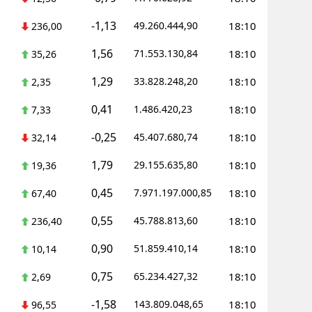
Mersin
-1,13
49.260.444,90
18:10
236,00
İstanbul
1,56
71.553.130,84
18:10
35,26
İzmir
1,29
33.828.248,20
18:10
2,35
Kars
0,41
1.486.420,23
18:10
7,33
Kastamonu
-0,25
45.407.680,74
18:10
32,14
Kayseri
1,79
29.155.635,80
18:10
19,36
Kırklareli
0,45
7.971.197.000,85
18:10
67,40
Kırşehir
0,55
45.788.813,60
18:10
236,40
0,90
Kocaeli
51.859.410,14
18:10
10,14
0,75
65.234.427,32
18:10
Konya
2,69
-1,58
143.809.048,65
18:10
96,55
Kütahya