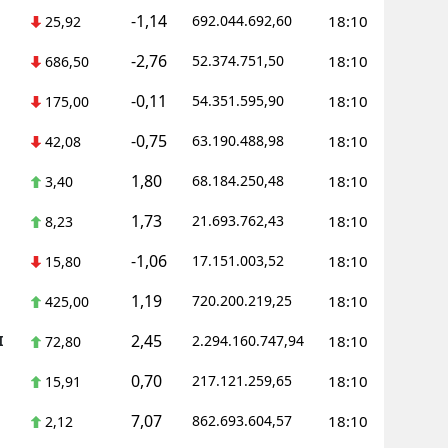
-1,14
692.044.692,60
18:10
25,92
Samsun
-2,76
52.374.751,50
18:10
686,50
Siirt
-0,11
54.351.595,90
18:10
175,00
Sinop
-0,75
63.190.488,98
18:10
42,08
Sivas
1,80
68.184.250,48
18:10
3,40
Tekirdağ
1,73
21.693.762,43
18:10
8,23
Tokat
-1,06
17.151.003,52
18:10
15,80
Trabzon
1,19
720.200.219,25
18:10
425,00
Tunceli
2,45
I
2.294.160.747,94
18:10
72,80
Şanlıurfa
0,70
217.121.259,65
18:10
15,91
Uşak
7,07
862.693.604,57
18:10
2,12
Van