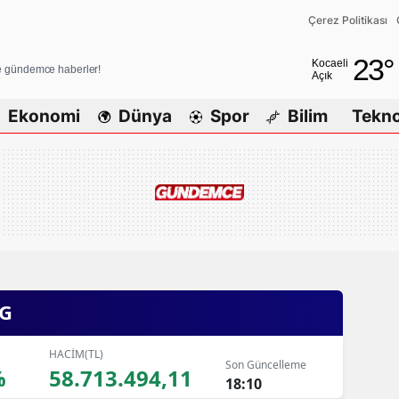
Çerez Politikası
Adana
23
°
Kocaeli
ve gündemce haberler!
Açık
Adıyaman
Ekonomi
Dünya
Spor
Bilim
Tekno
Afyonkarah
Ağrı
Amasya
Ankara
Antalya
G
Artvin
Aydın
HACİM(TL)
Son Güncelleme
%
58.713.494,11
Balıkesir
18:10