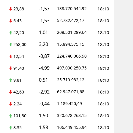
-1,57
138.770.544,92
18:10
23,88
Malatya
-1,53
52.782.472,17
18:10
6,43
Manisa
1,01
208.501.289,64
18:10
42,20
Kahramanm
3,20
15.894.575,15
18:10
258,00
Mardin
-0,87
224.740.006,90
18:10
12,54
Muğla
-4,99
497.090.250,75
18:10
91,40
Muş
0,51
25.719.982,12
18:10
9,81
Nevşehir
-2,92
62.947.071,68
18:10
42,60
Niğde
-0,44
1.189.420,49
18:10
2,24
Ordu
1,50
320.678.263,15
18:10
101,80
Rize
1,58
106.449.455,94
18:10
8,35
Sakarya