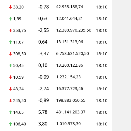
-0,78
42.958.188,74
18:10
38,20
Yalova
0,63
12.041.644,21
18:10
1,59
Karabük
-2,55
12.380.970.235,50
18:10
353,75
Kilis
0,64
13.151.313,06
18:10
11,07
Osmaniye
-3,37
6.758.631.520,50
18:10
308,50
Düzce
0,10
13.200.122,86
18:10
50,45
-0,09
1.232.154,23
18:10
10,59
-2,74
16.377.723,46
18:10
48,24
-0,89
198.883.050,55
18:10
245,50
5,78
481.141.203,37
18:10
14,65
3,80
1.010.973,30
18:10
106,40