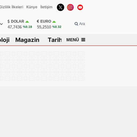
Gizlilik İlkeleri
Künye
İletişim
DOLAR
EURO
Ara
47,7436
55,2510
%0.18
%0.32
loji
Magazin
Tarih
MENÜ
isar