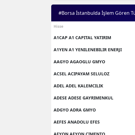
#Borsa İstanbulda İşlem Gören T
Hisse
A1CAP A1 CAPITAL YATIRIM
A1YEN A1 YENILENEBILIR ENERJI
AAGYO AGAOGLU GMYO
ACSEL ACIPAYAM SELULOZ
ADEL ADEL KALEMCILIK
ADESE ADESE GAYRIMENKUL
ADGYO ADRA GMYO
AEFES ANADOLU EFES
AFYON AFYON CIMENTO