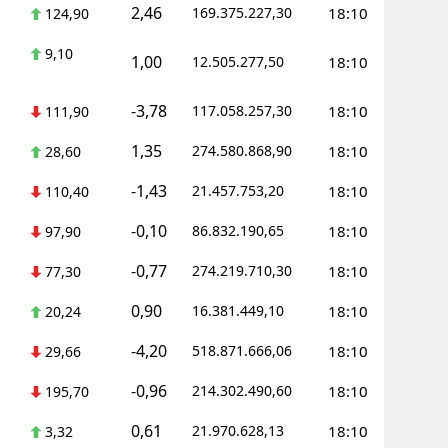
2,46
169.375.227,30
18:10
124,90
Yozgat
9,10
1,00
12.505.277,50
18:10
Zonguldak
-3,78
117.058.257,30
18:10
111,90
Aksaray
1,35
274.580.868,90
18:10
28,60
Bayburt
-1,43
21.457.753,20
18:10
110,40
Karaman
-0,10
86.832.190,65
18:10
97,90
Kırıkkale
-0,77
274.219.710,30
18:10
77,30
Batman
0,90
16.381.449,10
18:10
20,24
Şırnak
-4,20
518.871.666,06
18:10
29,66
Bartın
-0,96
214.302.490,60
18:10
195,70
Ardahan
0,61
21.970.628,13
18:10
3,32
Iğdır