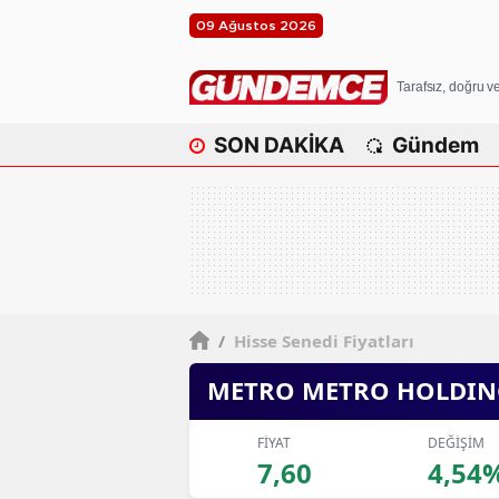
09 Ağustos 2026
Tarafsız, doğru 
SON DAKİKA
Gündem
/
Hisse Senedi Fiyatları
METRO METRO HOLDIN
FİYAT
DEĞİŞİM
7,60
4,54