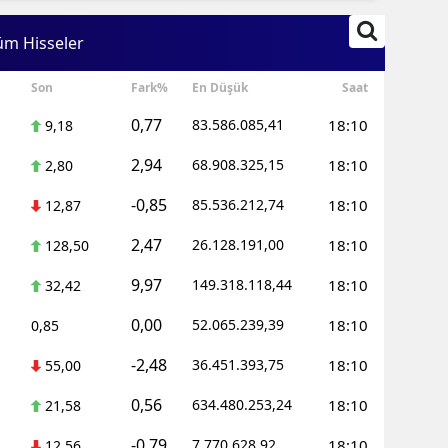
Edirne
üm Hisseler
Elazığ
Son
Fark%
En Düşük
Saat
Erzincan
0,77
83.586.085,41
18:10
9,18
Erzurum
2,94
68.908.325,15
18:10
2,80
Eskişehir
-0,85
85.536.212,74
18:10
12,87
Gaziantep
2,47
26.128.191,00
18:10
128,50
Giresun
9,97
149.318.118,44
18:10
32,42
Gümüşhan
0,00
52.065.239,39
18:10
0,85
Hakkari
-2,48
36.451.393,75
18:10
55,00
Hatay
0,56
634.480.253,24
18:10
21,58
Isparta
-0,79
7.770.628,92
18:10
12,56