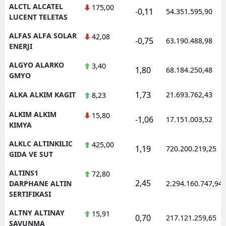
ALCTL ALCATEL
175,00
-0,11
54.351.595,90
LUCENT TELETAS
Y
ALFAS ALFA SOLAR
42,08
Z
-0,75
63.190.488,98
ENERJI
A
ALGYO ALARKO
3,40
1,80
68.184.250,48
GMYO
B
1,73
ALKA ALKIM KAGIT
21.693.762,43
8,23
ALKIM ALKIM
15,80
-1,06
17.151.003,52
K
KIMYA
B
ALKLC ALTINKILIC
425,00
1,19
720.200.219,25
GIDA VE SUT
Ş
ALTINS1
72,80
2,45
DARPHANE ALTIN
2.294.160.747,94
B
SERTIFIKASI
A
ALTNY ALTINAY
15,91
0,70
217.121.259,65
SAVUNMA
I