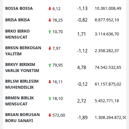
-1,13
BOSSA BOSSA
10.361.008,49
6,12
-0,82
BRISA BRISA
8.877.952,10
78,25
BRKO BIRKO
10,70
1,71
3.114.636,70
MENSUCAT
BRKSN BERKOSAN
7,97
-1,12
2.358.282,37
YALITIM
BRKVY BIRIKIM
79,95
4,78
74.542.532,65
VARLIK YONETIM
BRLSM BIRLESIM
16,11
-0,12
61.157.875,02
MUHENDISLIK
BRMEN BIRLIK
18,10
2,72
5.452.771,18
MENSUCAT
BRSAN BORUSAN
572,00
-1,89
1.308.264.872,50
BORU SANAYI