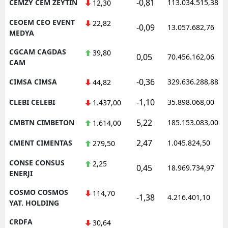
-0,81
CEMZY CEM ZEYTIN
113.034.515,38
12,30
CEOEM CEO EVENT
22,82
-0,09
13.057.682,76
MEDYA
CGCAM CAGDAS
39,80
0,05
70.456.162,06
CAM
-0,36
CIMSA CIMSA
329.636.288,88
44,82
-1,10
CLEBI CELEBI
35.898.068,00
1.437,00
5,22
CMBTN CIMBETON
185.153.083,00
1.614,00
2,47
CMENT CIMENTAS
1.045.824,50
279,50
CONSE CONSUS
2,25
0,45
18.969.734,97
ENERJI
COSMO COSMOS
114,70
-1,38
4.216.401,10
YAT. HOLDING
CRDFA
30,64