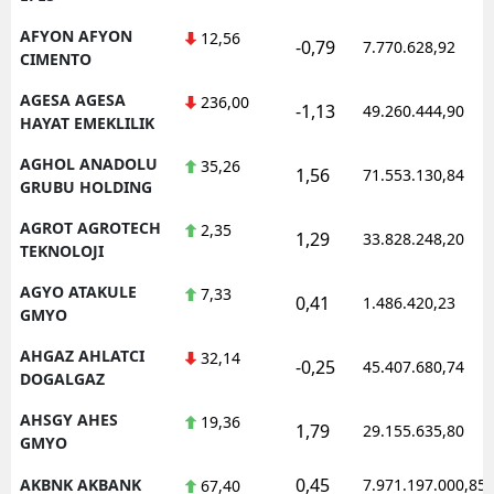
M
AFYON AFYON
12,56
-0,79
7.770.628,92
CIMENTO
İ
AGESA AGESA
236,00
-1,13
49.260.444,90
İ
HAYAT EMEKLILIK
AGHOL ANADOLU
35,26
K
1,56
71.553.130,84
GRUBU HOLDING
K
AGROT AGROTECH
2,35
1,29
33.828.248,20
TEKNOLOJI
K
AGYO ATAKULE
7,33
0,41
K
1.486.420,23
GMYO
K
AHGAZ AHLATCI
32,14
-0,25
45.407.680,74
DOGALGAZ
K
AHSGY AHES
19,36
1,79
29.155.635,80
K
GMYO
K
0,45
AKBNK AKBANK
7.971.197.000,85
67,40