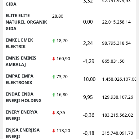
3,32
42.791.974,53
GIDA
ELITE ELITE
28,80
0,00
NATUREL ORGANIK
22.015.258,14
GIDA
EMKEL EMEK
18,70
2,24
98.795.318,54
ELEKTRIK
EMNIS EMINIS
160,90
-1,29
865.831,50
AMBALAJ
EMPAE EMPA
73,70
10,00
1.458.026.107,00
ELEKTRONIK
ENDAE ENDA
16,80
9,95
129.938.107,26
ENERJI HOLDING
ENERY ENERYA
8,35
-0,36
183.215.562,02
ENERJI
ENJSA ENERJISA
113,20
-0,18
315.748.091,70
ENERJI