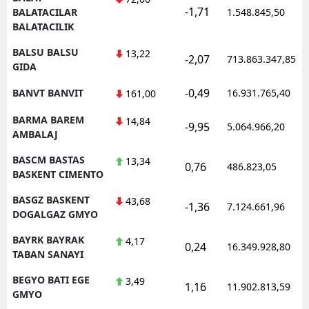
-1,71
BALATACILAR
1.548.845,50
BALATACILIK
BALSU BALSU
13,22
-2,07
713.863.347,85
GIDA
-0,49
BANVT BANVIT
16.931.765,40
161,00
BARMA BAREM
14,84
-9,95
5.064.966,20
AMBALAJ
BASCM BASTAS
13,34
0,76
486.823,05
BASKENT CIMENTO
BASGZ BASKENT
43,68
-1,36
7.124.661,96
DOGALGAZ GMYO
BAYRK BAYRAK
4,17
0,24
16.349.928,80
TABAN SANAYI
BEGYO BATI EGE
3,49
1,16
11.902.813,59
GMYO