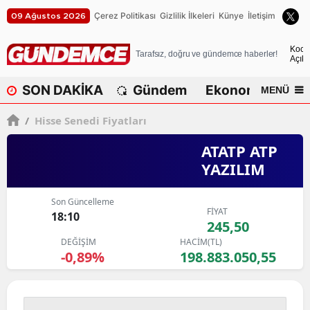
Çerez Politikası
Gizlilik İlkeleri
Künye
İletişim
09 Ağustos 2026
A
Koca
Tarafsız, doğru ve gündemce haberler!
Açık
A
SON DAKİKA
Gündem
Ekonomi
Dü
MENÜ
A
/
Hisse Senedi Fiyatları
A
ATATP ATP
A
YAZILIM
A
Son Güncelleme
A
FİYAT
18:10
245,50
A
DEĞİŞİM
HACİM(TL)
-0,89%
198.883.050,55
A
B