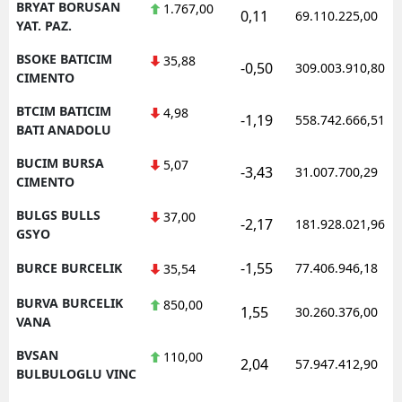
BRYAT BORUSAN
1.767,00
0,11
69.110.225,00
YAT. PAZ.
BSOKE BATICIM
35,88
-0,50
309.003.910,80
CIMENTO
BTCIM BATICIM
4,98
-1,19
558.742.666,51
BATI ANADOLU
BUCIM BURSA
5,07
-3,43
31.007.700,29
CIMENTO
BULGS BULLS
37,00
-2,17
181.928.021,96
GSYO
-1,55
BURCE BURCELIK
77.406.946,18
35,54
BURVA BURCELIK
850,00
1,55
30.260.376,00
VANA
BVSAN
110,00
2,04
57.947.412,90
BULBULOGLU VINC