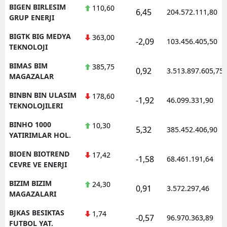
BIGEN BIRLESIM
110,60
6,45
204.572.111,80
GRUP ENERJI
BIGTK BIG MEDYA
363,00
-2,09
103.456.405,50
TEKNOLOJI
BIMAS BIM
385,75
0,92
3.513.897.605,75
MAGAZALAR
BINBN BIN ULASIM
178,60
-1,92
46.099.331,90
TEKNOLOJILERI
BINHO 1000
10,30
5,32
385.452.406,90
YATIRIMLAR HOL.
BIOEN BIOTREND
17,42
-1,58
68.461.191,64
CEVRE VE ENERJI
BIZIM BIZIM
24,30
0,91
3.572.297,46
MAGAZALARI
BJKAS BESIKTAS
1,74
-0,57
96.970.363,89
FUTBOL YAT.