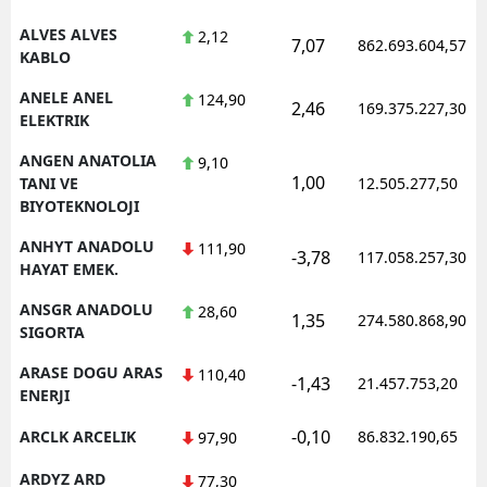
ALVES ALVES
2,12
Y
7,07
862.693.604,57
KABLO
K
ANELE ANEL
124,90
2,46
169.375.227,30
ELEKTRIK
K
ANGEN ANATOLIA
9,10
O
1,00
TANI VE
12.505.277,50
BIYOTEKNOLOJI
D
ANHYT ANADOLU
111,90
-3,78
117.058.257,30
HAYAT EMEK.
ANSGR ANADOLU
28,60
1,35
274.580.868,90
SIGORTA
ARASE DOGU ARAS
110,40
-1,43
21.457.753,20
ENERJI
-0,10
ARCLK ARCELIK
86.832.190,65
97,90
ARDYZ ARD
77,30