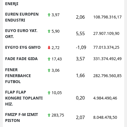
ENERJI
EUREN EUROPEN
3,97
2,06
108.798.316,17
ENDUSTRI
EUYO EURO YAT.
5,90
5,55
27.907.109,90
ORT.
-1,09
EYGYO EYG GMYO
77.013.374,25
2,72
3,57
FADE FADE GIDA
331.374.492,49
17,43
FENER
3,06
1,66
FENERBAHCE
282.796.560,85
FUTBOL
FLAP FLAP
10,05
0,20
KONGRE TOPLANTI
4.984.490,46
HIZ.
FMIZP F-M IZMIT
283,75
2,07
8.048.478,50
PISTON