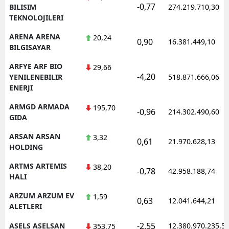
-0,77
BILISIM
274.219.710,30
TEKNOLOJILERI
ARENA ARENA
20,24
0,90
16.381.449,10
BILGISAYAR
ARFYE ARF BIO
29,66
-4,20
YENILENEBILIR
518.871.666,06
ENERJI
ARMGD ARMADA
195,70
-0,96
214.302.490,60
GIDA
ARSAN ARSAN
3,32
0,61
21.970.628,13
HOLDING
ARTMS ARTEMIS
38,20
-0,78
42.958.188,74
HALI
ARZUM ARZUM EV
1,59
0,63
12.041.644,21
ALETLERI
-2,55
ASELS ASELSAN
12.380.970.235,5
353,75