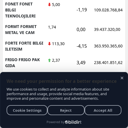
FONET FONET
5,00
-1,19
BILGI
109.028.768,84
TEKNOLOJILERI
FORMT FORMET
1,74
0,00
39.437.320,00
METAL VE CAM
FORTE FORTE BILGI
113,30
-4,15
363.950.365,60
ILETISIM
FRIGO FRIGO PAK
2,37
3,49
238.401.851,62
GIDA
FRMPL FORMUL
35,76
1,48
92.565.525,00
PLASTIK VE METAL
FROTO FORD
78,10
-0,64
1.602.362.688,95
OTOSAN
FZLGY FUZUL
10,36
-4,43
172.638.488,80
GMYO
GARAN GARANTI
127,00