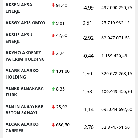
AKSEN AKSA
91,40
-4,99
497.090.250,75
ENERJI
0,51
AKSGY AKIS GMYO
25.719.982,12
9,81
S
AKSUE AKSU
42,60
S
-2,92
62.947.071,68
ENERJI
S
AKYHO AKDENIZ
2,24
-0,44
1.189.420,49
YATIRIM HOLDING
T
ALARK ALARKO
101,80
1,50
320.678.263,15
T
HOLDING
T
ALBRK ALBARAKA
8,35
1,58
106.449.455,94
TURK
T
ALBTN ALBAYRAK
25,92
-1,14
692.044.692,60
Ş
BETON SANAYI
ALCAR ALARKO
U
686,50
-2,76
52.374.751,50
CARRIER
V