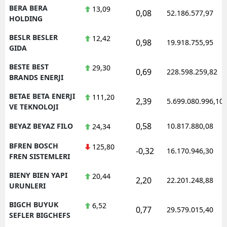
BERA BERA
13,09
0,08
52.186.577,97
HOLDING
BESLR BESLER
12,42
0,98
19.918.755,95
GIDA
BESTE BEST
29,30
0,69
228.598.259,82
BRANDS ENERJI
BETAE BETA ENERJI
111,20
2,39
5.699.080.996,10
VE TEKNOLOJI
0,58
BEYAZ BEYAZ FILO
10.817.880,08
24,34
BFREN BOSCH
125,80
-0,32
16.170.946,30
FREN SISTEMLERI
BIENY BIEN YAPI
20,44
2,20
22.201.248,88
URUNLERI
BIGCH BUYUK
6,52
0,77
29.579.015,40
SEFLER BIGCHEFS