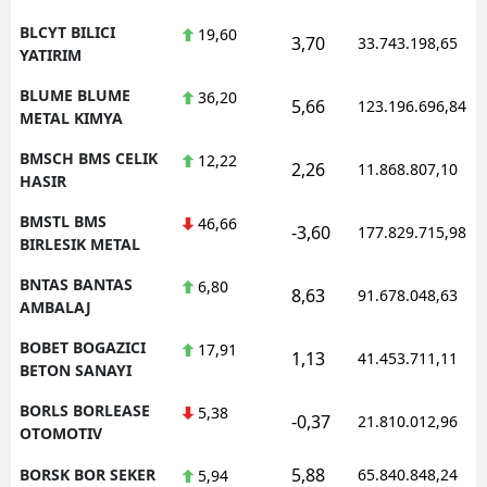
BLCYT BILICI
19,60
3,70
33.743.198,65
YATIRIM
BLUME BLUME
36,20
5,66
123.196.696,84
METAL KIMYA
BMSCH BMS CELIK
12,22
2,26
11.868.807,10
HASIR
BMSTL BMS
46,66
-3,60
177.829.715,98
BIRLESIK METAL
BNTAS BANTAS
6,80
8,63
91.678.048,63
AMBALAJ
BOBET BOGAZICI
17,91
1,13
41.453.711,11
BETON SANAYI
BORLS BORLEASE
5,38
-0,37
21.810.012,96
OTOMOTIV
5,88
BORSK BOR SEKER
65.840.848,24
5,94