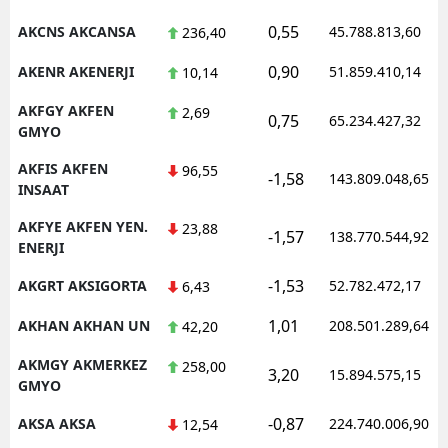
0,55
M
AKCNS AKCANSA
45.788.813,60
236,40
0,90
AKENR AKENERJI
51.859.410,14
M
10,14
AKFGY AKFEN
2,69
K
0,75
65.234.427,32
GMYO
M
AKFIS AKFEN
96,55
-1,58
143.809.048,65
INSAAT
M
AKFYE AKFEN YEN.
23,88
-1,57
138.770.544,92
ENERJI
N
-1,53
AKGRT AKSIGORTA
52.782.472,17
6,43
N
1,01
AKHAN AKHAN UN
208.501.289,64
42,20
AKMGY AKMERKEZ
258,00
3,20
15.894.575,15
GMYO
R
-0,87
AKSA AKSA
224.740.006,90
12,54
S