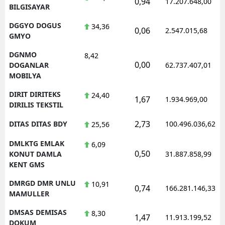
0,94
17.207.648,00
BILGISAYAR
DGGYO DOGUS
34,36
0,06
2.547.015,68
GMYO
DGNMO
8,42
0,00
DOGANLAR
62.737.407,01
MOBILYA
DIRIT DIRITEKS
24,40
1,67
1.934.969,00
DIRILIS TEKSTIL
2,73
DITAS DITAS BDY
100.496.036,62
25,56
DMLKTG EMLAK
6,09
0,50
KONUT DAMLA
31.887.858,99
KENT GMS
DMRGD DMR UNLU
10,91
0,74
166.281.146,33
MAMULLER
DMSAS DEMISAS
8,30
1,47
11.913.199,52
DOKUM