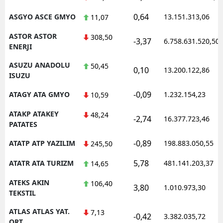
0,64
ASGYO ASCE GMYO
13.151.313,06
11,07
ASTOR ASTOR
308,50
-3,37
6.758.631.520,50
ENERJI
ASUZU ANADOLU
50,45
0,10
13.200.122,86
ISUZU
-0,09
ATAGY ATA GMYO
1.232.154,23
10,59
ATAKP ATAKEY
48,24
-2,74
16.377.723,46
PATATES
-0,89
ATATP ATP YAZILIM
198.883.050,55
245,50
5,78
ATATR ATA TURIZM
481.141.203,37
14,65
ATEKS AKIN
106,40
3,80
1.010.973,30
TEKSTIL
ATLAS ATLAS YAT.
7,13
-0,42
3.382.035,72
ORT.