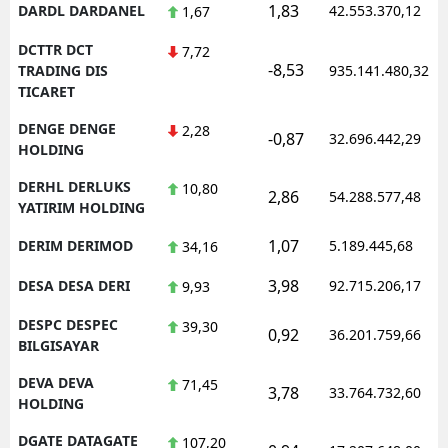
1,83
DARDL DARDANEL
42.553.370,12
1,67
DCTTR DCT
7,72
-8,53
TRADING DIS
935.141.480,32
TICARET
DENGE DENGE
2,28
-0,87
32.696.442,29
HOLDING
DERHL DERLUKS
10,80
2,86
54.288.577,48
YATIRIM HOLDING
1,07
DERIM DERIMOD
5.189.445,68
34,16
3,98
DESA DESA DERI
92.715.206,17
9,93
DESPC DESPEC
39,30
0,92
36.201.759,66
BILGISAYAR
DEVA DEVA
71,45
3,78
33.764.732,60
HOLDING
DGATE DATAGATE
107,20