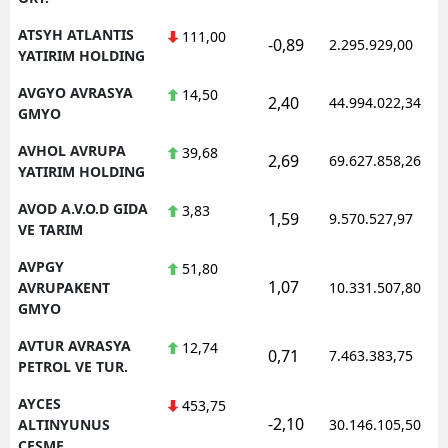
ATSYH ATLANTIS
111,00
-0,89
2.295.929,00
YATIRIM HOLDING
AVGYO AVRASYA
14,50
2,40
44.994.022,34
GMYO
AVHOL AVRUPA
39,68
2,69
69.627.858,26
YATIRIM HOLDING
AVOD A.V.O.D GIDA
3,83
1,59
9.570.527,97
VE TARIM
AVPGY
51,80
1,07
AVRUPAKENT
10.331.507,80
GMYO
AVTUR AVRASYA
12,74
0,71
7.463.383,75
PETROL VE TUR.
AYCES
453,75
-2,10
ALTINYUNUS
30.146.105,50
CESME