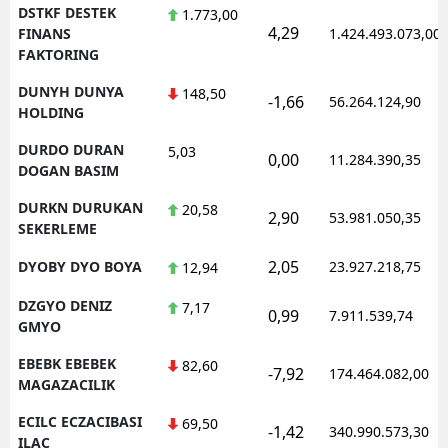
DSTKF DESTEK
1.773,00
4,29
FINANS
1.424.493.073,00
FAKTORING
DUNYH DUNYA
148,50
-1,66
56.264.124,90
HOLDING
DURDO DURAN
5,03
0,00
11.284.390,35
DOGAN BASIM
DURKN DURUKAN
20,58
2,90
53.981.050,35
SEKERLEME
2,05
DYOBY DYO BOYA
23.927.218,75
12,94
DZGYO DENIZ
7,17
0,99
7.911.539,74
GMYO
EBEBK EBEBEK
82,60
-7,92
174.464.082,00
MAGAZACILIK
ECILC ECZACIBASI
69,50
-1,42
340.990.573,30
ILAC