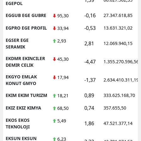
EGEPOL
-0,16
EGGUB EGE GUBRE
27.347.618,85
95,30
-0,53
EGPRO EGE PROFIL
13.631.321,02
33,94
EGSER EGE
2,93
2,81
12.069.940,15
SERAMIK
EKDMR EKINCILER
45,30
-4,47
1.355.270.596,56
DEMIR CELIK
EKGYO EMLAK
17,94
-1,37
2.634.410.311,19
KONUT GMYO
0,89
EKIM EKIM TURIZM
333.625.168,70
18,21
0,74
EKIZ EKIZ KIMYA
357.655,50
68,50
EKOS EKOS
5,49
1,86
47.521.377,14
TEKNOLOJI
EKSUN EKSUN
6,23