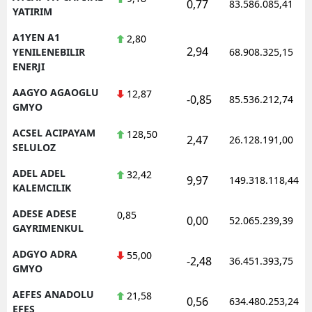
0,77
83.586.085,41
YATIRIM
E
A1YEN A1
2,80
E
2,94
YENILENEBILIR
68.908.325,15
ENERJI
E
AAGYO AGAOGLU
12,87
-0,85
85.536.212,74
E
GMYO
E
ACSEL ACIPAYAM
128,50
2,47
26.128.191,00
SELULOZ
G
ADEL ADEL
32,42
9,97
149.318.118,44
KALEMCILIK
G
ADESE ADESE
0,85
0,00
52.065.239,39
GAYRIMENKUL
H
ADGYO ADRA
55,00
-2,48
36.451.393,75
GMYO
H
AEFES ANADOLU
21,58
0,56
634.480.253,24
I
EFES