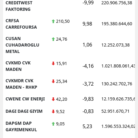
-9,99
CREDITWEST
220.906.756,38
FAKTORING
CRFSA
210,50
9,98
195.380.644,60
CARREFOURSA
CUSAN
24,76
1,06
CUHADAROGLU
12.252.073,38
METAL
CVKMD CVK
15,91
-4,16
1.021.808.061,43
MADEN
CVKMDR CVK
25,34
-3,72
130.242.702,76
MADEN - RHKP
-9,83
CWENE CW ENERJI
12.159.626.735,6
42,20
-0,83
DAGI DAGI GIYIM
52.951.670,71
9,52
DAPGM DAP
9,05
5,23
1.596.553.324,02
GAYRIMENKUL