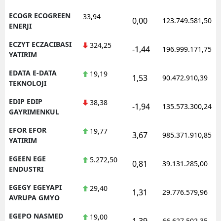
ECOGR ECOGREEN
33,94
0,00
123.749.581,50
ENERJI
ECZYT ECZACIBASI
324,25
-1,44
196.999.171,75
YATIRIM
EDATA E-DATA
19,19
1,53
90.472.910,39
TEKNOLOJI
EDIP EDIP
38,38
-1,94
135.573.300,24
GAYRIMENKUL
EFOR EFOR
19,77
3,67
985.371.910,85
YATIRIM
EGEEN EGE
5.272,50
0,81
39.131.285,00
ENDUSTRI
EGEGY EGEYAPI
29,40
1,31
29.776.579,96
AVRUPA GMYO
EGEPO NASMED
19,00
1,39
66.627.502,35