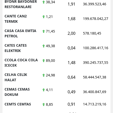
BYDNR BAYDONER
38,34
1,91
36.399.523,46
RESTORANLARI
CANTE CAN2
1,21
1,68
199.678.042,27
TERMIK
CASA CASA EMTIA
71,45
2,00
578.180,45
PETROL
CATES CATES
49,38
0,04
100.286.417,16
ELEKTRIK
CCOLA COCA COLA
89,00
1,48
390.245.737,55
ICECEK
CELHA CELIK
24,98
0,64
58.444.547,38
HALAT
CEMAS CEMAS
4,11
0,49
36.400.847,69
DOKUM
0,91
CEMTS CEMTAS
14.713.219,16
8,85