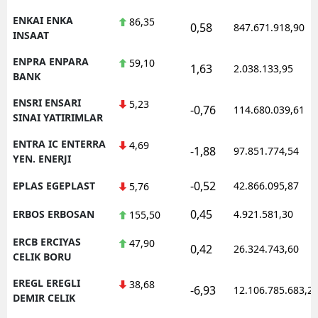
ENKAI ENKA
86,35
0,58
847.671.918,90
INSAAT
ENPRA ENPARA
59,10
1,63
2.038.133,95
BANK
ENSRI ENSARI
5,23
-0,76
114.680.039,61
SINAI YATIRIMLAR
ENTRA IC ENTERRA
4,69
-1,88
97.851.774,54
YEN. ENERJI
-0,52
EPLAS EGEPLAST
42.866.095,87
5,76
0,45
ERBOS ERBOSAN
4.921.581,30
155,50
ERCB ERCIYAS
47,90
0,42
26.324.743,60
CELIK BORU
EREGL EREGLI
38,68
-6,93
12.106.785.683,2
DEMIR CELIK