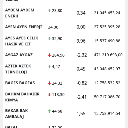
AYDEM AYDEM
23,80
0,34
21.045.453,24
ENERJI
0,00
AYEN AYEN ENERJI
27.525.395,28
34,00
AYES AYES CELIK
32,90
9,96
15.537.490,88
HASIR VE CIT
-2,32
AYGAZ AYGAZ
471.219.693,00
284,50
AZTEK AZTEK
4,47
0,45
43.048.452,97
TEKNOLOJI
-0,82
BAGFS BAGFAS
12.758.532,52
24,32
BAHKM BAHADIR
113,30
-2,41
50.717.086,70
KIMYA
BAKAB BAK
44,68
1,55
15.758.914,54
AMBALAJ
BALAT
72,00