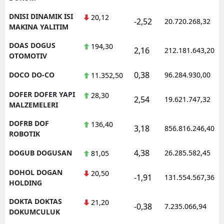
DNISI DINAMIK ISI
20,12
-2,52
20.720.268,32
MAKINA YALITIM
DOAS DOGUS
194,30
2,16
212.181.643,20
OTOMOTIV
0,38
DOCO DO-CO
96.284.930,00
11.352,50
DOFER DOFER YAPI
28,30
2,54
19.621.747,32
MALZEMELERI
DOFRB DOF
136,40
3,18
856.816.246,40
ROBOTIK
4,38
DOGUB DOGUSAN
26.285.582,45
81,05
DOHOL DOGAN
20,50
-1,91
131.554.567,36
HOLDING
DOKTA DOKTAS
21,20
-0,38
7.235.066,94
DOKUMCULUK