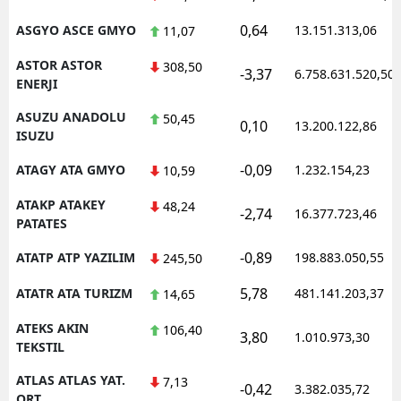
0,64
ASGYO ASCE GMYO
13.151.313,06
11,07
ASTOR ASTOR
308,50
-3,37
6.758.631.520,50
ENERJI
ASUZU ANADOLU
50,45
0,10
13.200.122,86
ISUZU
-0,09
ATAGY ATA GMYO
1.232.154,23
10,59
ATAKP ATAKEY
48,24
-2,74
16.377.723,46
PATATES
-0,89
ATATP ATP YAZILIM
198.883.050,55
245,50
5,78
ATATR ATA TURIZM
481.141.203,37
14,65
ATEKS AKIN
106,40
3,80
1.010.973,30
TEKSTIL
ATLAS ATLAS YAT.
7,13
-0,42
3.382.035,72
ORT.