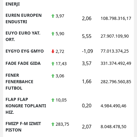
ENERJI
EUREN EUROPEN
3,97
2,06
108.798.316,17
ENDUSTRI
EUYO EURO YAT.
5,90
5,55
27.907.109,90
ORT.
-1,09
EYGYO EYG GMYO
77.013.374,25
2,72
3,57
FADE FADE GIDA
331.374.492,49
17,43
FENER
3,06
1,66
FENERBAHCE
282.796.560,85
FUTBOL
FLAP FLAP
10,05
0,20
KONGRE TOPLANTI
4.984.490,46
HIZ.
FMIZP F-M IZMIT
283,75
2,07
8.048.478,50
PISTON