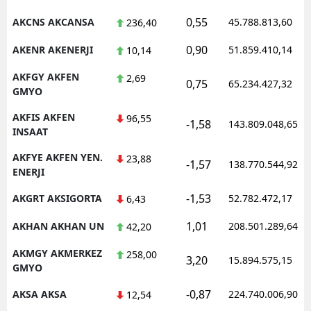
0,55
M
AKCNS AKCANSA
45.788.813,60
236,40
0,90
AKENR AKENERJI
51.859.410,14
M
10,14
AKFGY AKFEN
2,69
K
0,75
65.234.427,32
GMYO
M
AKFIS AKFEN
96,55
-1,58
143.809.048,65
INSAAT
M
AKFYE AKFEN YEN.
23,88
-1,57
138.770.544,92
ENERJI
N
-1,53
AKGRT AKSIGORTA
52.782.472,17
6,43
N
1,01
AKHAN AKHAN UN
208.501.289,64
42,20
AKMGY AKMERKEZ
258,00
3,20
15.894.575,15
GMYO
R
-0,87
AKSA AKSA
224.740.006,90
12,54
S