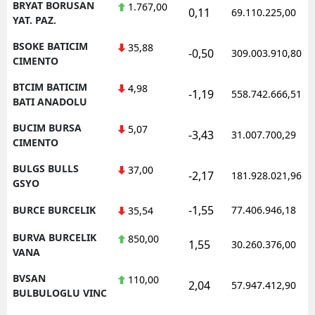
BRYAT BORUSAN
1.767,00
0,11
69.110.225,00
YAT. PAZ.
BSOKE BATICIM
35,88
-0,50
309.003.910,80
CIMENTO
BTCIM BATICIM
4,98
-1,19
558.742.666,51
BATI ANADOLU
BUCIM BURSA
5,07
-3,43
31.007.700,29
CIMENTO
BULGS BULLS
37,00
-2,17
181.928.021,96
GSYO
-1,55
BURCE BURCELIK
77.406.946,18
35,54
BURVA BURCELIK
850,00
1,55
30.260.376,00
VANA
BVSAN
110,00
2,04
57.947.412,90
BULBULOGLU VINC