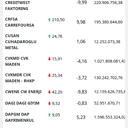
-9,99
CREDITWEST
220.906.756,38
FAKTORING
CRFSA
210,50
9,98
195.380.644,60
CARREFOURSA
CUSAN
24,76
1,06
CUHADAROGLU
12.252.073,38
METAL
CVKMD CVK
15,91
-4,16
1.021.808.061,43
MADEN
CVKMDR CVK
25,34
-3,72
130.242.702,76
MADEN - RHKP
-9,83
CWENE CW ENERJI
12.159.626.735,6
42,20
-0,83
DAGI DAGI GIYIM
52.951.670,71
9,52
DAPGM DAP
9,05
5,23
1.596.553.324,02
GAYRIMENKUL