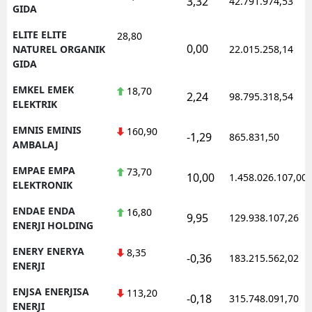
3,32
42.791.974,53
GIDA
ELITE ELITE
28,80
0,00
NATUREL ORGANIK
22.015.258,14
GIDA
EMKEL EMEK
18,70
2,24
98.795.318,54
ELEKTRIK
EMNIS EMINIS
160,90
-1,29
865.831,50
AMBALAJ
EMPAE EMPA
73,70
10,00
1.458.026.107,00
ELEKTRONIK
ENDAE ENDA
16,80
9,95
129.938.107,26
ENERJI HOLDING
ENERY ENERYA
8,35
-0,36
183.215.562,02
ENERJI
ENJSA ENERJISA
113,20
-0,18
315.748.091,70
ENERJI