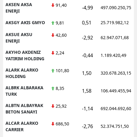
AKSEN AKSA
91,40
-4,99
497.090.250,75
ENERJI
0,51
AKSGY AKIS GMYO
25.719.982,12
9,81
S
AKSUE AKSU
42,60
S
-2,92
62.947.071,68
ENERJI
S
AKYHO AKDENIZ
2,24
-0,44
1.189.420,49
YATIRIM HOLDING
T
ALARK ALARKO
101,80
1,50
320.678.263,15
T
HOLDING
T
ALBRK ALBARAKA
8,35
1,58
106.449.455,94
TURK
T
ALBTN ALBAYRAK
25,92
-1,14
692.044.692,60
Ş
BETON SANAYI
ALCAR ALARKO
U
686,50
-2,76
52.374.751,50
CARRIER
V