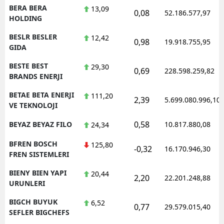
BERA BERA
13,09
0,08
52.186.577,97
HOLDING
BESLR BESLER
12,42
0,98
19.918.755,95
GIDA
BESTE BEST
29,30
0,69
228.598.259,82
BRANDS ENERJI
BETAE BETA ENERJI
111,20
2,39
5.699.080.996,10
VE TEKNOLOJI
0,58
BEYAZ BEYAZ FILO
10.817.880,08
24,34
BFREN BOSCH
125,80
-0,32
16.170.946,30
FREN SISTEMLERI
BIENY BIEN YAPI
20,44
2,20
22.201.248,88
URUNLERI
BIGCH BUYUK
6,52
0,77
29.579.015,40
SEFLER BIGCHEFS