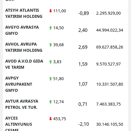
ATSYH ATLANTIS
111,00
-0,89
2.295.929,00
YATIRIM HOLDING
AVGYO AVRASYA
14,50
2,40
44.994.022,34
GMYO
AVHOL AVRUPA
39,68
2,69
69.627.858,26
YATIRIM HOLDING
AVOD A.V.O.D GIDA
3,83
1,59
9.570.527,97
VE TARIM
AVPGY
51,80
1,07
AVRUPAKENT
10.331.507,80
GMYO
AVTUR AVRASYA
12,74
0,71
7.463.383,75
PETROL VE TUR.
AYCES
453,75
-2,10
ALTINYUNUS
30.146.105,50
CESME