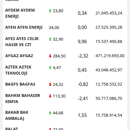
AYDEM AYDEM
23,80
0,34
21.045.453,24
ENERJI
0,00
AYEN AYEN ENERJI
27.525.395,28
34,00
AYES AYES CELIK
32,90
9,96
15.537.490,88
HASIR VE CIT
-2,32
AYGAZ AYGAZ
471.219.693,00
284,50
AZTEK AZTEK
4,47
0,45
43.048.452,97
TEKNOLOJI
-0,82
BAGFS BAGFAS
12.758.532,52
24,32
BAHKM BAHADIR
113,30
-2,41
50.717.086,70
KIMYA
BAKAB BAK
44,68
1,55
15.758.914,54
AMBALAJ
BALAT
72,00