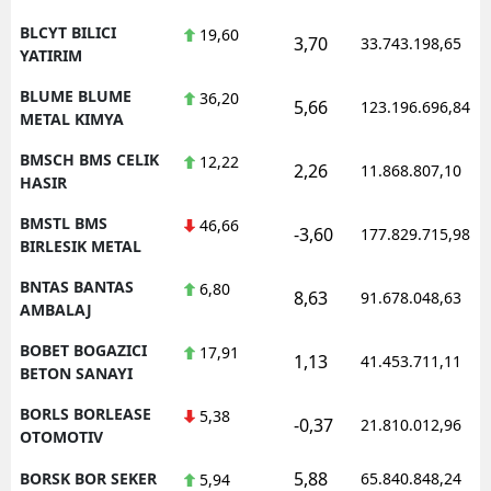
BLCYT BILICI
19,60
3,70
33.743.198,65
YATIRIM
BLUME BLUME
36,20
5,66
123.196.696,84
METAL KIMYA
BMSCH BMS CELIK
12,22
2,26
11.868.807,10
HASIR
BMSTL BMS
46,66
-3,60
177.829.715,98
BIRLESIK METAL
BNTAS BANTAS
6,80
8,63
91.678.048,63
AMBALAJ
BOBET BOGAZICI
17,91
1,13
41.453.711,11
BETON SANAYI
BORLS BORLEASE
5,38
-0,37
21.810.012,96
OTOMOTIV
5,88
BORSK BOR SEKER
65.840.848,24
5,94