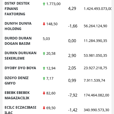
DSTKF DESTEK
1.773,00
4,29
FINANS
1.424.493.073,00
FAKTORING
DUNYH DUNYA
148,50
-1,66
56.264.124,90
HOLDING
DURDO DURAN
5,03
0,00
11.284.390,35
DOGAN BASIM
DURKN DURUKAN
20,58
2,90
53.981.050,35
SEKERLEME
2,05
DYOBY DYO BOYA
23.927.218,75
12,94
DZGYO DENIZ
7,17
0,99
7.911.539,74
GMYO
EBEBK EBEBEK
82,60
-7,92
174.464.082,00
MAGAZACILIK
ECILC ECZACIBASI
69,50
-1,42
340.990.573,30
ILAC