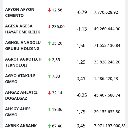
M
AFYON AFYON
12,56
-0,79
7.770.628,92
CIMENTO
İ
AGESA AGESA
236,00
-1,13
49.260.444,90
İ
HAYAT EMEKLILIK
AGHOL ANADOLU
35,26
K
1,56
71.553.130,84
GRUBU HOLDING
K
AGROT AGROTECH
2,35
1,29
33.828.248,20
TEKNOLOJI
K
AGYO ATAKULE
7,33
0,41
K
1.486.420,23
GMYO
K
AHGAZ AHLATCI
32,14
-0,25
45.407.680,74
DOGALGAZ
K
AHSGY AHES
19,36
1,79
29.155.635,80
K
GMYO
K
0,45
AKBNK AKBANK
7.971.197.000,85
67,40