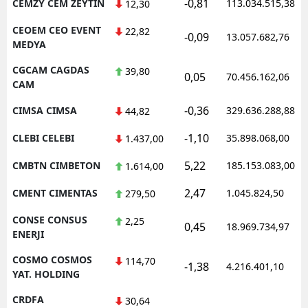
-0,81
CEMZY CEM ZEYTIN
113.034.515,38
12,30
CEOEM CEO EVENT
22,82
-0,09
13.057.682,76
MEDYA
CGCAM CAGDAS
39,80
0,05
70.456.162,06
CAM
-0,36
CIMSA CIMSA
329.636.288,88
44,82
-1,10
CLEBI CELEBI
35.898.068,00
1.437,00
5,22
CMBTN CIMBETON
185.153.083,00
1.614,00
2,47
CMENT CIMENTAS
1.045.824,50
279,50
CONSE CONSUS
2,25
0,45
18.969.734,97
ENERJI
COSMO COSMOS
114,70
-1,38
4.216.401,10
YAT. HOLDING
CRDFA
30,64