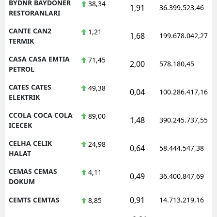
BYDNR BAYDONER
38,34
1,91
36.399.523,46
RESTORANLARI
CANTE CAN2
1,21
1,68
199.678.042,27
TERMIK
CASA CASA EMTIA
71,45
2,00
578.180,45
PETROL
CATES CATES
49,38
0,04
100.286.417,16
ELEKTRIK
CCOLA COCA COLA
89,00
1,48
390.245.737,55
ICECEK
CELHA CELIK
24,98
0,64
58.444.547,38
HALAT
CEMAS CEMAS
4,11
0,49
36.400.847,69
DOKUM
0,91
CEMTS CEMTAS
14.713.219,16
8,85