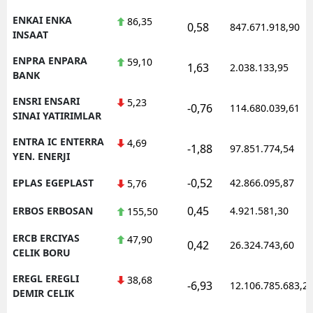
ENKAI ENKA
86,35
0,58
847.671.918,90
INSAAT
ENPRA ENPARA
59,10
1,63
2.038.133,95
BANK
ENSRI ENSARI
5,23
-0,76
114.680.039,61
SINAI YATIRIMLAR
ENTRA IC ENTERRA
4,69
-1,88
97.851.774,54
YEN. ENERJI
-0,52
EPLAS EGEPLAST
42.866.095,87
5,76
0,45
ERBOS ERBOSAN
4.921.581,30
155,50
ERCB ERCIYAS
47,90
0,42
26.324.743,60
CELIK BORU
EREGL EREGLI
38,68
-6,93
12.106.785.683,2
DEMIR CELIK