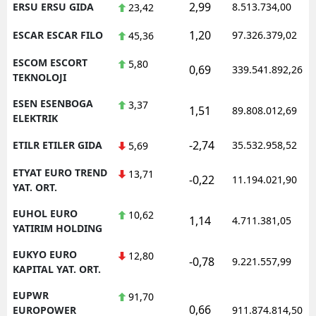
2,99
ERSU ERSU GIDA
8.513.734,00
23,42
1,20
ESCAR ESCAR FILO
97.326.379,02
45,36
ESCOM ESCORT
5,80
0,69
339.541.892,26
TEKNOLOJI
ESEN ESENBOGA
3,37
1,51
89.808.012,69
ELEKTRIK
-2,74
ETILR ETILER GIDA
35.532.958,52
5,69
ETYAT EURO TREND
13,71
-0,22
11.194.021,90
YAT. ORT.
EUHOL EURO
10,62
1,14
4.711.381,05
YATIRIM HOLDING
EUKYO EURO
12,80
-0,78
9.221.557,99
KAPITAL YAT. ORT.
EUPWR
91,70
0,66
EUROPOWER
911.874.814,50