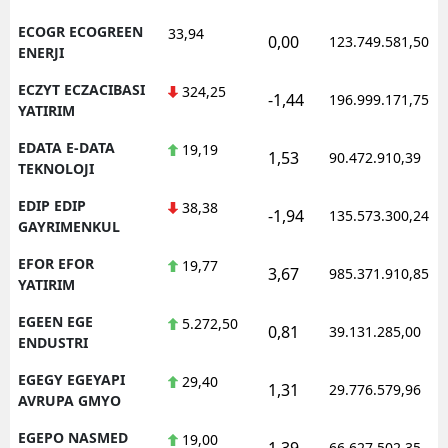
ECOGR ECOGREEN
33,94
0,00
123.749.581,50
ENERJI
ECZYT ECZACIBASI
324,25
-1,44
196.999.171,75
YATIRIM
EDATA E-DATA
19,19
1,53
90.472.910,39
TEKNOLOJI
EDIP EDIP
38,38
-1,94
135.573.300,24
GAYRIMENKUL
EFOR EFOR
19,77
3,67
985.371.910,85
YATIRIM
EGEEN EGE
5.272,50
0,81
39.131.285,00
ENDUSTRI
EGEGY EGEYAPI
29,40
1,31
29.776.579,96
AVRUPA GMYO
EGEPO NASMED
19,00
1,39
66.627.502,35