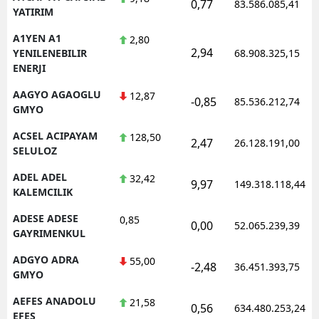
0,77
83.586.085,41
YATIRIM
E
A1YEN A1
2,80
E
2,94
YENILENEBILIR
68.908.325,15
ENERJI
E
AAGYO AGAOGLU
12,87
-0,85
85.536.212,74
E
GMYO
E
ACSEL ACIPAYAM
128,50
2,47
26.128.191,00
SELULOZ
G
ADEL ADEL
32,42
9,97
149.318.118,44
KALEMCILIK
G
ADESE ADESE
0,85
0,00
52.065.239,39
GAYRIMENKUL
H
ADGYO ADRA
55,00
-2,48
36.451.393,75
GMYO
H
AEFES ANADOLU
21,58
0,56
634.480.253,24
I
EFES