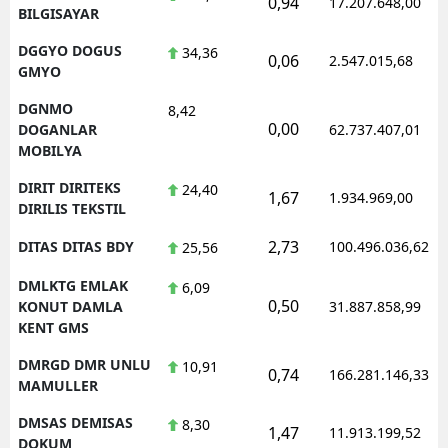
0,94
17.207.648,00
BILGISAYAR
DGGYO DOGUS
34,36
0,06
2.547.015,68
GMYO
DGNMO
8,42
0,00
DOGANLAR
62.737.407,01
MOBILYA
DIRIT DIRITEKS
24,40
1,67
1.934.969,00
DIRILIS TEKSTIL
2,73
DITAS DITAS BDY
100.496.036,62
25,56
DMLKTG EMLAK
6,09
0,50
KONUT DAMLA
31.887.858,99
KENT GMS
DMRGD DMR UNLU
10,91
0,74
166.281.146,33
MAMULLER
DMSAS DEMISAS
8,30
1,47
11.913.199,52
DOKUM