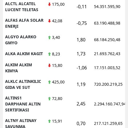
ALCTL ALCATEL
175,00
-0,11
54.351.595,90
LUCENT TELETAS
Y
ALFAS ALFA SOLAR
42,08
Z
-0,75
63.190.488,98
ENERJI
A
ALGYO ALARKO
3,40
1,80
68.184.250,48
GMYO
B
1,73
ALKA ALKIM KAGIT
21.693.762,43
8,23
ALKIM ALKIM
15,80
-1,06
17.151.003,52
K
KIMYA
B
ALKLC ALTINKILIC
425,00
1,19
720.200.219,25
GIDA VE SUT
Ş
ALTINS1
72,80
2,45
DARPHANE ALTIN
2.294.160.747,94
B
SERTIFIKASI
A
ALTNY ALTINAY
15,91
0,70
217.121.259,65
SAVUNMA
I