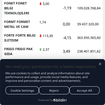
FONET FONET
5,00
-1,19
BILGI
109.028.768,84
TEKNOLOJILERI
FORMT FORMET
1,74
0,00
39.437.320,00
METAL VE CAM
FORTE FORTE BILGI
113,30
-4,15
363.950.365,60
ILETISIM
FRIGO FRIGO PAK
2,37
3,49
238.401.851,62
GIDA
FRMPL FORMUL
35,76
1,48
92.565.525,00
PLASTIK VE METAL
FROTO FORD
78,10
-0,64
1.602.362.688,95
OTOSAN
FZLGY FUZUL
10,36
-4,43
172.638.488,80
GMYO
GARAN GARANTI
127,00