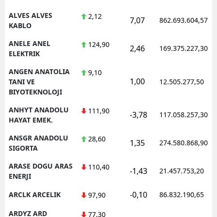
ALVES ALVES
2,12
Y
7,07
862.693.604,57
KABLO
K
ANELE ANEL
124,90
2,46
169.375.227,30
ELEKTRIK
K
ANGEN ANATOLIA
9,10
O
1,00
TANI VE
12.505.277,50
BIYOTEKNOLOJI
D
ANHYT ANADOLU
111,90
-3,78
117.058.257,30
HAYAT EMEK.
ANSGR ANADOLU
28,60
1,35
274.580.868,90
SIGORTA
ARASE DOGU ARAS
110,40
-1,43
21.457.753,20
ENERJI
-0,10
ARCLK ARCELIK
86.832.190,65
97,90
ARDYZ ARD
77,30