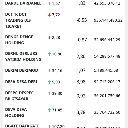
1,83
DARDL DARDANEL
42.553.370,12
1,67
DCTTR DCT
7,72
-8,53
TRADING DIS
935.141.480,32
TICARET
DENGE DENGE
2,28
-0,87
32.696.442,29
HOLDING
DERHL DERLUKS
10,80
2,86
54.288.577,48
YATIRIM HOLDING
1,07
DERIM DERIMOD
5.189.445,68
34,16
3,98
DESA DESA DERI
92.715.206,17
9,93
DESPC DESPEC
39,30
0,92
36.201.759,66
BILGISAYAR
DEVA DEVA
71,45
3,78
33.764.732,60
HOLDING
DGATE DATAGATE
107,20