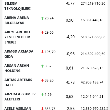
-0,77
BILISIM
274.219.710,30
TEKNOLOJILERI
ARENA ARENA
20,24
0,90
16.381.449,10
BILGISAYAR
ARFYE ARF BIO
29,66
-4,20
YENILENEBILIR
518.871.666,06
ENERJI
ARMGD ARMADA
195,70
-0,96
214.302.490,60
GIDA
ARSAN ARSAN
3,32
0,61
21.970.628,13
HOLDING
ARTMS ARTEMIS
38,20
-0,78
42.958.188,74
HALI
ARZUM ARZUM EV
1,59
0,63
12.041.644,21
ALETLERI
-2,55
ASELS ASELSAN
12.380.970.235,5
353,75