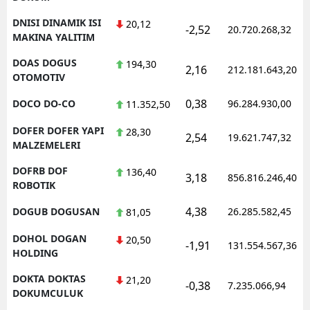
DNISI DINAMIK ISI
20,12
-2,52
20.720.268,32
MAKINA YALITIM
DOAS DOGUS
194,30
2,16
212.181.643,20
OTOMOTIV
0,38
DOCO DO-CO
96.284.930,00
11.352,50
DOFER DOFER YAPI
28,30
2,54
19.621.747,32
MALZEMELERI
DOFRB DOF
136,40
3,18
856.816.246,40
ROBOTIK
4,38
DOGUB DOGUSAN
26.285.582,45
81,05
DOHOL DOGAN
20,50
-1,91
131.554.567,36
HOLDING
DOKTA DOKTAS
21,20
-0,38
7.235.066,94
DOKUMCULUK