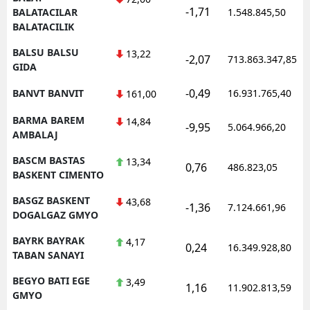
-1,71
BALATACILAR
1.548.845,50
BALATACILIK
BALSU BALSU
13,22
-2,07
713.863.347,85
GIDA
-0,49
BANVT BANVIT
16.931.765,40
161,00
BARMA BAREM
14,84
-9,95
5.064.966,20
AMBALAJ
BASCM BASTAS
13,34
0,76
486.823,05
BASKENT CIMENTO
BASGZ BASKENT
43,68
-1,36
7.124.661,96
DOGALGAZ GMYO
BAYRK BAYRAK
4,17
0,24
16.349.928,80
TABAN SANAYI
BEGYO BATI EGE
3,49
1,16
11.902.813,59
GMYO