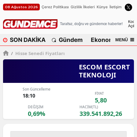
Çerez Politikası
Gizlilik İlkeleri
Künye
İletişim
08 Ağustos 2026
A
Koca
Tarafsız, doğru ve gündemce haberler!
Açık
A
SON DAKİKA
Gündem
Ekonomi
Dü
MENÜ
A
/
Hisse Senedi Fiyatları
A
ESCOM ESCORT
A
TEKNOLOJI
A
Son Güncelleme
A
FİYAT
18:10
5,80
A
DEĞİŞİM
HACİM(TL)
0,69%
339.541.892,26
A
B