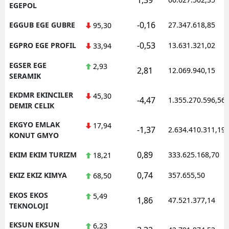
EGEPOL
-0,16
EGGUB EGE GUBRE
27.347.618,85
95,30
-0,53
EGPRO EGE PROFIL
13.631.321,02
33,94
EGSER EGE
2,93
2,81
12.069.940,15
SERAMIK
EKDMR EKINCILER
45,30
-4,47
1.355.270.596,56
DEMIR CELIK
EKGYO EMLAK
17,94
-1,37
2.634.410.311,19
KONUT GMYO
0,89
EKIM EKIM TURIZM
333.625.168,70
18,21
0,74
EKIZ EKIZ KIMYA
357.655,50
68,50
EKOS EKOS
5,49
1,86
47.521.377,14
TEKNOLOJI
EKSUN EKSUN
6,23