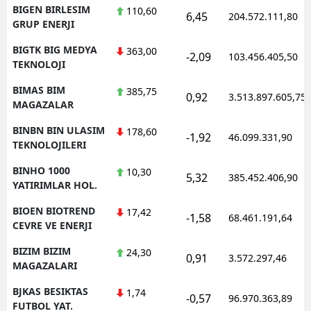
BIGEN BIRLESIM
110,60
6,45
204.572.111,80
GRUP ENERJI
BIGTK BIG MEDYA
363,00
-2,09
103.456.405,50
TEKNOLOJI
BIMAS BIM
385,75
0,92
3.513.897.605,75
MAGAZALAR
BINBN BIN ULASIM
178,60
-1,92
46.099.331,90
TEKNOLOJILERI
BINHO 1000
10,30
5,32
385.452.406,90
YATIRIMLAR HOL.
BIOEN BIOTREND
17,42
-1,58
68.461.191,64
CEVRE VE ENERJI
BIZIM BIZIM
24,30
0,91
3.572.297,46
MAGAZALARI
BJKAS BESIKTAS
1,74
-0,57
96.970.363,89
FUTBOL YAT.