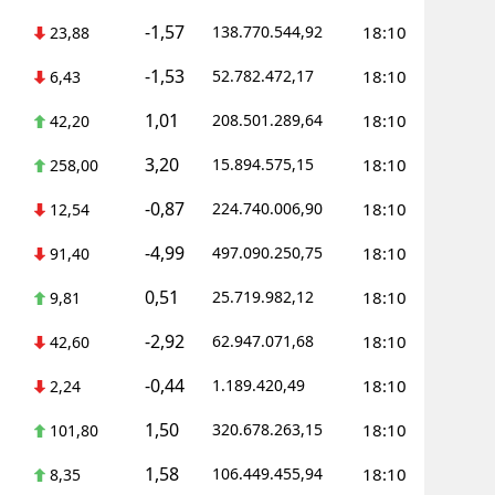
-1,57
138.770.544,92
18:10
23,88
Malatya
-1,53
52.782.472,17
18:10
6,43
Manisa
1,01
208.501.289,64
18:10
42,20
Kahramanm
3,20
15.894.575,15
18:10
258,00
Mardin
-0,87
224.740.006,90
18:10
12,54
Muğla
-4,99
497.090.250,75
18:10
91,40
Muş
0,51
25.719.982,12
18:10
9,81
Nevşehir
-2,92
62.947.071,68
18:10
42,60
Niğde
-0,44
1.189.420,49
18:10
2,24
Ordu
1,50
320.678.263,15
18:10
101,80
Rize
1,58
106.449.455,94
18:10
8,35
Sakarya