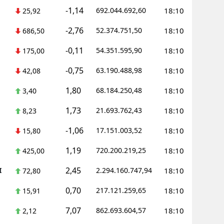
-1,14
692.044.692,60
18:10
25,92
Samsun
-2,76
52.374.751,50
18:10
686,50
Siirt
-0,11
54.351.595,90
18:10
175,00
Sinop
-0,75
63.190.488,98
18:10
42,08
Sivas
1,80
68.184.250,48
18:10
3,40
Tekirdağ
1,73
21.693.762,43
18:10
8,23
Tokat
-1,06
17.151.003,52
18:10
15,80
Trabzon
1,19
720.200.219,25
18:10
425,00
Tunceli
2,45
I
2.294.160.747,94
18:10
72,80
Şanlıurfa
0,70
217.121.259,65
18:10
15,91
Uşak
7,07
862.693.604,57
18:10
2,12
Van