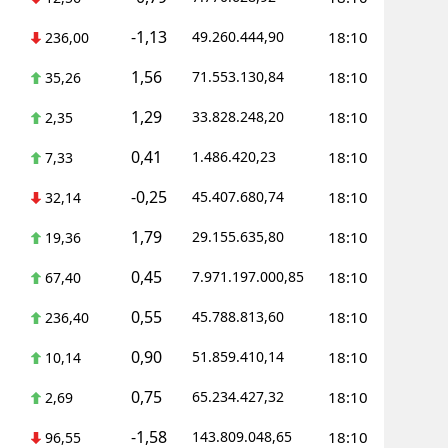
Mersin
-1,13
49.260.444,90
18:10
236,00
İstanbul
1,56
71.553.130,84
18:10
35,26
İzmir
1,29
33.828.248,20
18:10
2,35
Kars
0,41
1.486.420,23
18:10
7,33
Kastamonu
-0,25
45.407.680,74
18:10
32,14
Kayseri
1,79
29.155.635,80
18:10
19,36
Kırklareli
0,45
7.971.197.000,85
18:10
67,40
Kırşehir
0,55
45.788.813,60
18:10
236,40
0,90
Kocaeli
51.859.410,14
18:10
10,14
0,75
65.234.427,32
18:10
Konya
2,69
-1,58
143.809.048,65
18:10
96,55
Kütahya