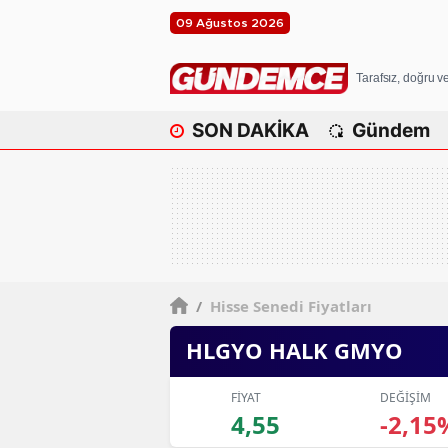
09 Ağustos 2026
Tarafsız, doğru 
SON DAKİKA
Gündem
/
Hisse Senedi Fiyatları
HLGYO HALK GMYO
FİYAT
DEĞİŞİM
4,55
-2,15