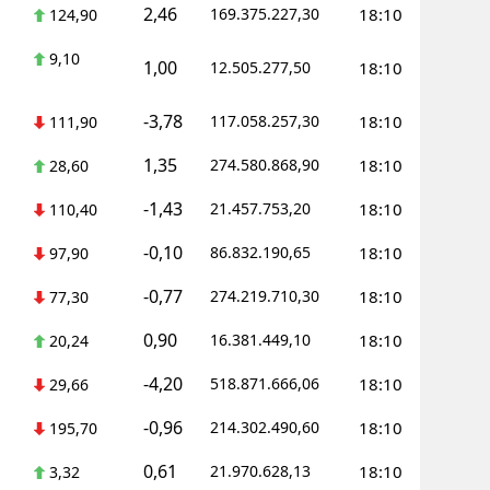
2,46
169.375.227,30
18:10
124,90
Yozgat
9,10
1,00
12.505.277,50
18:10
Zonguldak
-3,78
117.058.257,30
18:10
111,90
Aksaray
1,35
274.580.868,90
18:10
28,60
Bayburt
-1,43
21.457.753,20
18:10
110,40
Karaman
-0,10
86.832.190,65
18:10
97,90
Kırıkkale
-0,77
274.219.710,30
18:10
77,30
Batman
0,90
16.381.449,10
18:10
20,24
Şırnak
-4,20
518.871.666,06
18:10
29,66
Bartın
-0,96
214.302.490,60
18:10
195,70
Ardahan
0,61
21.970.628,13
18:10
3,32
Iğdır