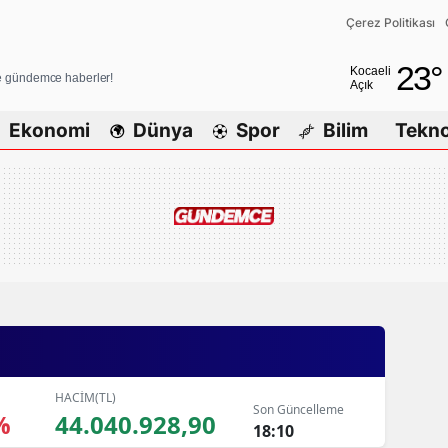
Çerez Politikası
Adana
23
°
Kocaeli
ve gündemce haberler!
Açık
Adıyaman
Ekonomi
Dünya
Spor
Bilim
Tekno
Afyonkarah
Ağrı
Amasya
Ankara
Antalya
Artvin
Aydın
HACİM(TL)
Son Güncelleme
%
44.040.928,90
Balıkesir
18:10