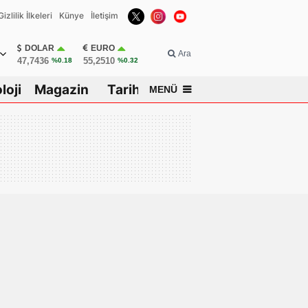
Gizlilik İlkeleri
Künye
İletişim
DOLAR
EURO
Ara
47,7436
55,2510
%0.18
%0.32
loji
Magazin
Tarih
MENÜ
isar