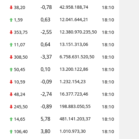
-0,78
42.958.188,74
18:10
38,20
Yalova
0,63
12.041.644,21
18:10
1,59
Karabük
-2,55
12.380.970.235,50
18:10
353,75
Kilis
0,64
13.151.313,06
18:10
11,07
Osmaniye
-3,37
6.758.631.520,50
18:10
308,50
Düzce
0,10
13.200.122,86
18:10
50,45
-0,09
1.232.154,23
18:10
10,59
-2,74
16.377.723,46
18:10
48,24
-0,89
198.883.050,55
18:10
245,50
5,78
481.141.203,37
18:10
14,65
3,80
1.010.973,30
18:10
106,40