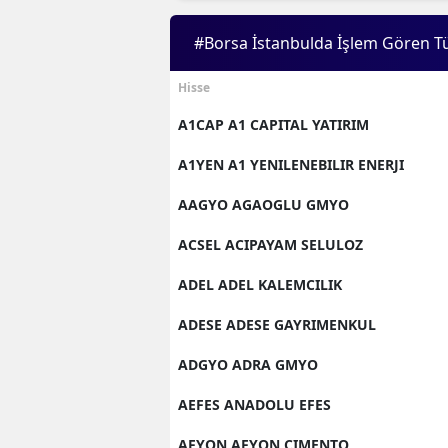
#Borsa İstanbulda İşlem Gören T
Hisse
A1CAP A1 CAPITAL YATIRIM
A1YEN A1 YENILENEBILIR ENERJI
AAGYO AGAOGLU GMYO
ACSEL ACIPAYAM SELULOZ
ADEL ADEL KALEMCILIK
ADESE ADESE GAYRIMENKUL
ADGYO ADRA GMYO
AEFES ANADOLU EFES
AFYON AFYON CIMENTO