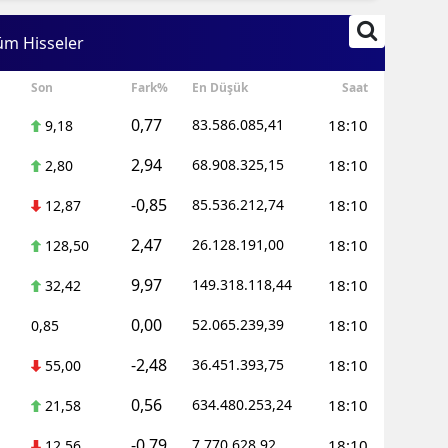
Edirne
üm Hisseler
Elazığ
Son
Fark%
En Düşük
Saat
Erzincan
0,77
83.586.085,41
18:10
9,18
Erzurum
2,94
68.908.325,15
18:10
2,80
Eskişehir
-0,85
85.536.212,74
18:10
12,87
Gaziantep
2,47
26.128.191,00
18:10
128,50
Giresun
9,97
149.318.118,44
18:10
32,42
Gümüşhan
0,00
52.065.239,39
18:10
0,85
Hakkari
-2,48
36.451.393,75
18:10
55,00
Hatay
0,56
634.480.253,24
18:10
21,58
Isparta
-0,79
7.770.628,92
18:10
12,56