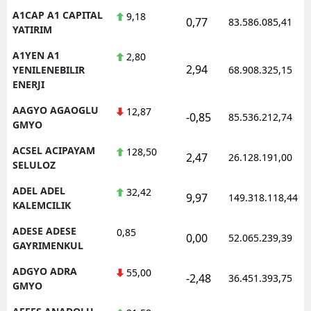
A1CAP A1 CAPITAL
9,18
E
0,77
83.586.085,41
YATIRIM
E
A1YEN A1
2,80
2,94
YENILENEBILIR
68.908.325,15
E
ENERJI
E
AAGYO AGAOGLU
12,87
-0,85
85.536.212,74
GMYO
E
ACSEL ACIPAYAM
128,50
2,47
26.128.191,00
G
SELULOZ
G
ADEL ADEL
32,42
9,97
149.318.118,44
KALEMCILIK
ADESE ADESE
0,85
0,00
52.065.239,39
H
GAYRIMENKUL
ADGYO ADRA
55,00
H
-2,48
36.451.393,75
GMYO
I