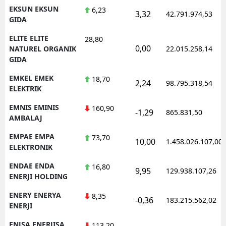
EKSUN EKSUN
6,23
3,32
42.791.974,53
GIDA
ELITE ELITE
28,80
0,00
NATUREL ORGANIK
22.015.258,14
GIDA
EMKEL EMEK
18,70
2,24
98.795.318,54
ELEKTRIK
EMNIS EMINIS
160,90
-1,29
865.831,50
AMBALAJ
EMPAE EMPA
73,70
10,00
1.458.026.107,00
ELEKTRONIK
ENDAE ENDA
16,80
9,95
129.938.107,26
ENERJI HOLDING
ENERY ENERYA
8,35
-0,36
183.215.562,02
ENERJI
ENJSA ENERJISA
113,20