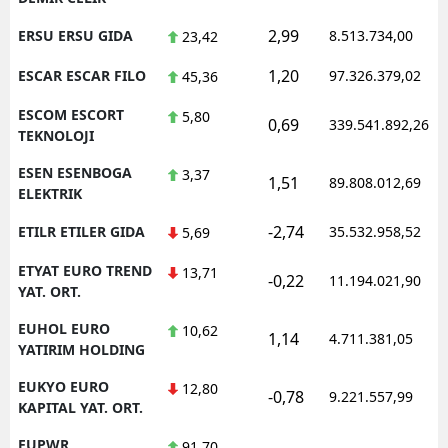
2,99
ERSU ERSU GIDA
8.513.734,00
23,42
1,20
ESCAR ESCAR FILO
97.326.379,02
45,36
ESCOM ESCORT
5,80
0,69
339.541.892,26
TEKNOLOJI
ESEN ESENBOGA
3,37
1,51
89.808.012,69
ELEKTRIK
-2,74
ETILR ETILER GIDA
35.532.958,52
5,69
ETYAT EURO TREND
13,71
-0,22
11.194.021,90
YAT. ORT.
EUHOL EURO
10,62
1,14
4.711.381,05
YATIRIM HOLDING
EUKYO EURO
12,80
-0,78
9.221.557,99
KAPITAL YAT. ORT.
EUPWR
91,70