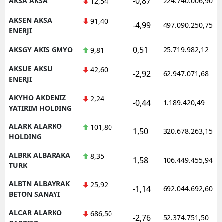
-0,87
AKSA AKSA
224.740.006,90
12,54
AKSEN AKSA
91,40
-4,99
497.090.250,75
ENERJI
S
0,51
AKSGY AKIS GMYO
25.719.982,12
9,81
S
AKSUE AKSU
42,60
-2,92
62.947.071,68
S
ENERJI
AKYHO AKDENIZ
T
2,24
-0,44
1.189.420,49
YATIRIM HOLDING
T
ALARK ALARKO
101,80
1,50
320.678.263,15
HOLDING
T
ALBRK ALBARAKA
8,35
T
1,58
106.449.455,94
TURK
Ş
ALBTN ALBAYRAK
25,92
-1,14
692.044.692,60
BETON SANAYI
U
ALCAR ALARKO
686,50
-2,76
52.374.751,50
V