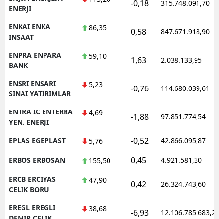
-0,18
315.748.091,70
ENERJI
ENKAI ENKA
86,35
0,58
847.671.918,90
INSAAT
ENPRA ENPARA
59,10
1,63
2.038.133,95
BANK
ENSRI ENSARI
5,23
-0,76
114.680.039,61
SINAI YATIRIMLAR
ENTRA IC ENTERRA
4,69
-1,88
97.851.774,54
YEN. ENERJI
-0,52
EPLAS EGEPLAST
42.866.095,87
5,76
0,45
ERBOS ERBOSAN
4.921.581,30
155,50
ERCB ERCIYAS
47,90
0,42
26.324.743,60
CELIK BORU
EREGL EREGLI
38,68
-6,93
12.106.785.683,2
DEMIR CELIK