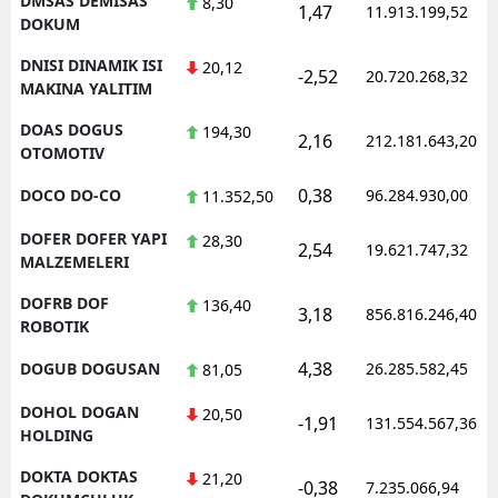
DMSAS DEMISAS
8,30
1,47
11.913.199,52
DOKUM
DNISI DINAMIK ISI
20,12
-2,52
20.720.268,32
MAKINA YALITIM
DOAS DOGUS
194,30
2,16
212.181.643,20
OTOMOTIV
0,38
DOCO DO-CO
96.284.930,00
11.352,50
DOFER DOFER YAPI
28,30
2,54
19.621.747,32
MALZEMELERI
DOFRB DOF
136,40
3,18
856.816.246,40
ROBOTIK
4,38
DOGUB DOGUSAN
26.285.582,45
81,05
DOHOL DOGAN
20,50
-1,91
131.554.567,36
HOLDING
DOKTA DOKTAS
21,20
-0,38
7.235.066,94