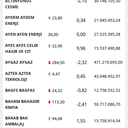
-2,10
ALTINYUNUS
30.146.105,50
CESME
AYDEM AYDEM
23,80
0,34
21.045.453,24
ENERJI
0,00
AYEN AYEN ENERJI
27.525.395,28
34,00
AYES AYES CELIK
32,90
9,96
15.537.490,88
HASIR VE CIT
-2,32
AYGAZ AYGAZ
471.219.693,00
284,50
AZTEK AZTEK
4,47
0,45
43.048.452,97
TEKNOLOJI
-0,82
BAGFS BAGFAS
12.758.532,52
24,32
BAHKM BAHADIR
113,30
-2,41
50.717.086,70
KIMYA
BAKAB BAK
44,68
1,55
15.758.914,54
AMBALAJ