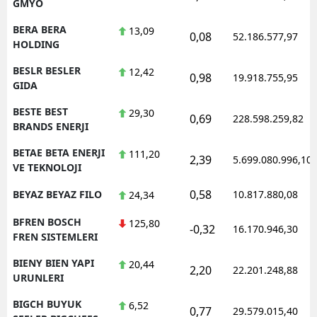
GMYO
BERA BERA
13,09
0,08
52.186.577,97
HOLDING
BESLR BESLER
12,42
0,98
19.918.755,95
GIDA
BESTE BEST
29,30
0,69
228.598.259,82
BRANDS ENERJI
BETAE BETA ENERJI
111,20
2,39
5.699.080.996,10
VE TEKNOLOJI
0,58
BEYAZ BEYAZ FILO
10.817.880,08
24,34
BFREN BOSCH
125,80
-0,32
16.170.946,30
FREN SISTEMLERI
BIENY BIEN YAPI
20,44
2,20
22.201.248,88
URUNLERI
BIGCH BUYUK
6,52
0,77
29.579.015,40