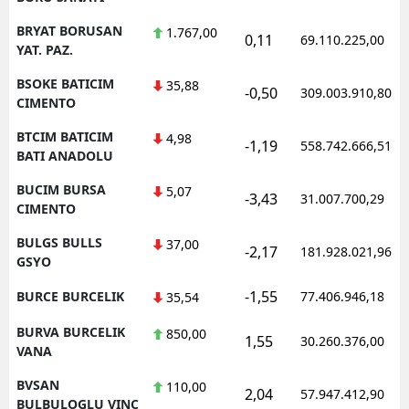
BRYAT BORUSAN
1.767,00
0,11
69.110.225,00
YAT. PAZ.
BSOKE BATICIM
35,88
-0,50
309.003.910,80
CIMENTO
BTCIM BATICIM
4,98
-1,19
558.742.666,51
BATI ANADOLU
BUCIM BURSA
5,07
-3,43
31.007.700,29
CIMENTO
BULGS BULLS
37,00
-2,17
181.928.021,96
GSYO
-1,55
BURCE BURCELIK
77.406.946,18
35,54
BURVA BURCELIK
850,00
1,55
30.260.376,00
VANA
BVSAN
110,00
2,04
57.947.412,90
BULBULOGLU VINC