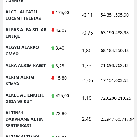
CARRIER
Y
ALCTL ALCATEL
175,00
-0,11
54.351.595,90
LUCENT TELETAS
Z
ALFAS ALFA SOLAR
42,08
-0,75
63.190.488,98
ENERJI
A
ALGYO ALARKO
3,40
B
1,80
68.184.250,48
GMYO
1,73
ALKA ALKIM KAGIT
21.693.762,43
8,23
K
ALKIM ALKIM
15,80
-1,06
17.151.003,52
KIMYA
B
ALKLC ALTINKILIC
425,00
1,19
720.200.219,25
Ş
GIDA VE SUT
B
ALTINS1
72,80
2,45
DARPHANE ALTIN
2.294.160.747,94
A
SERTIFIKASI
I
ALTNY ALTINAY