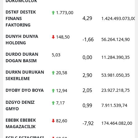
DOKUMCULUK
DSTKF DESTEK
1.773,00
4,29
FINANS
1.424.493.073,00
FAKTORING
DUNYH DUNYA
148,50
-1,66
56.264.124,90
HOLDING
DURDO DURAN
5,03
0,00
11.284.390,35
DOGAN BASIM
DURKN DURUKAN
20,58
2,90
53.981.050,35
SEKERLEME
2,05
DYOBY DYO BOYA
23.927.218,75
12,94
DZGYO DENIZ
7,17
0,99
7.911.539,74
GMYO
EBEBK EBEBEK
82,60
-7,92
174.464.082,00
MAGAZACILIK
ECILC ECZACIBASI