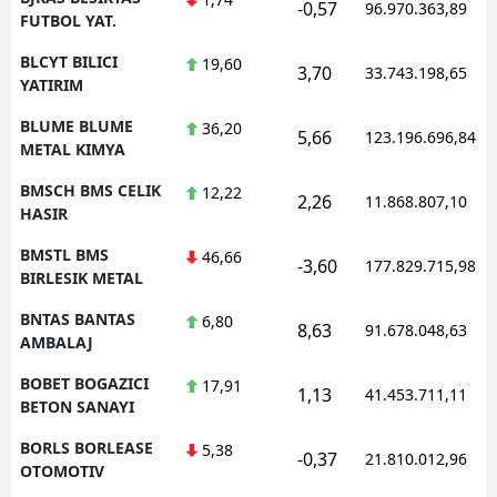
-0,57
96.970.363,89
FUTBOL YAT.
BLCYT BILICI
19,60
3,70
33.743.198,65
YATIRIM
BLUME BLUME
36,20
5,66
123.196.696,84
METAL KIMYA
BMSCH BMS CELIK
12,22
2,26
11.868.807,10
HASIR
BMSTL BMS
46,66
-3,60
177.829.715,98
BIRLESIK METAL
BNTAS BANTAS
6,80
8,63
91.678.048,63
AMBALAJ
BOBET BOGAZICI
17,91
1,13
41.453.711,11
BETON SANAYI
BORLS BORLEASE
5,38
-0,37
21.810.012,96
OTOMOTIV