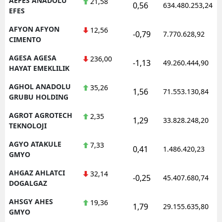
AEFES ANADOLU
21,58
0,56
634.480.253,24
EFES
M
AFYON AFYON
12,56
-0,79
7.770.628,92
İ
CIMENTO
İ
AGESA AGESA
236,00
-1,13
49.260.444,90
HAYAT EMEKLILIK
K
AGHOL ANADOLU
35,26
1,56
71.553.130,84
K
GRUBU HOLDING
AGROT AGROTECH
K
2,35
1,29
33.828.248,20
TEKNOLOJI
K
AGYO ATAKULE
7,33
0,41
1.486.420,23
GMYO
K
AHGAZ AHLATCI
32,14
K
-0,25
45.407.680,74
DOGALGAZ
K
AHSGY AHES
19,36
1,79
29.155.635,80
GMYO
K