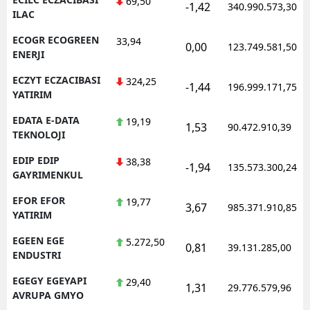
69,50
-1,42
340.990.573,30
ILAC
ECOGR ECOGREEN
33,94
0,00
123.749.581,50
ENERJI
ECZYT ECZACIBASI
324,25
-1,44
196.999.171,75
YATIRIM
EDATA E-DATA
19,19
1,53
90.472.910,39
TEKNOLOJI
EDIP EDIP
38,38
-1,94
135.573.300,24
GAYRIMENKUL
EFOR EFOR
19,77
3,67
985.371.910,85
YATIRIM
EGEEN EGE
5.272,50
0,81
39.131.285,00
ENDUSTRI
EGEGY EGEYAPI
29,40
1,31
29.776.579,96
AVRUPA GMYO