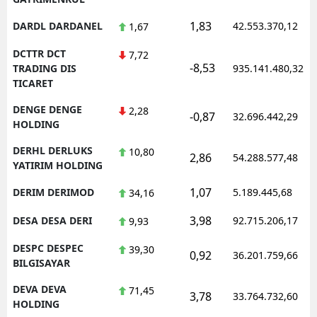
1,83
DARDL DARDANEL
42.553.370,12
1,67
DCTTR DCT
7,72
-8,53
TRADING DIS
935.141.480,32
TICARET
DENGE DENGE
2,28
-0,87
32.696.442,29
HOLDING
DERHL DERLUKS
10,80
2,86
54.288.577,48
YATIRIM HOLDING
1,07
DERIM DERIMOD
5.189.445,68
34,16
3,98
DESA DESA DERI
92.715.206,17
9,93
DESPC DESPEC
39,30
0,92
36.201.759,66
BILGISAYAR
DEVA DEVA
71,45
3,78
33.764.732,60
HOLDING