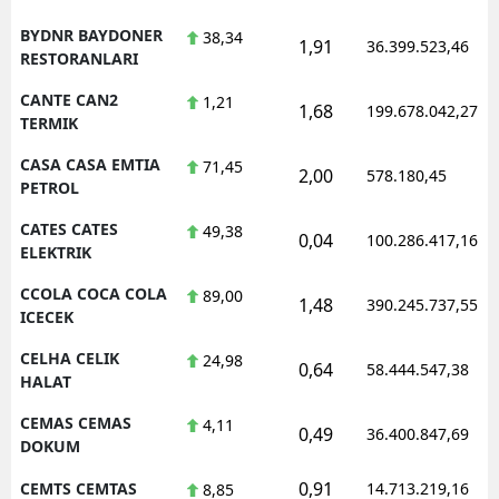
BYDNR BAYDONER
38,34
1,91
36.399.523,46
RESTORANLARI
CANTE CAN2
1,21
1,68
199.678.042,27
TERMIK
CASA CASA EMTIA
71,45
2,00
578.180,45
PETROL
CATES CATES
49,38
0,04
100.286.417,16
ELEKTRIK
CCOLA COCA COLA
89,00
1,48
390.245.737,55
ICECEK
CELHA CELIK
24,98
0,64
58.444.547,38
HALAT
CEMAS CEMAS
4,11
0,49
36.400.847,69
DOKUM
0,91
CEMTS CEMTAS
14.713.219,16
8,85