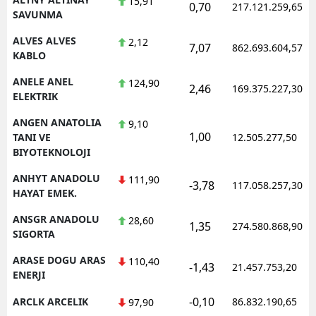
15,91
0,70
217.121.259,65
SAVUNMA
Y
ALVES ALVES
2,12
7,07
862.693.604,57
KABLO
K
ANELE ANEL
124,90
K
2,46
169.375.227,30
ELEKTRIK
O
ANGEN ANATOLIA
9,10
1,00
TANI VE
12.505.277,50
D
BIYOTEKNOLOJI
ANHYT ANADOLU
111,90
-3,78
117.058.257,30
HAYAT EMEK.
ANSGR ANADOLU
28,60
1,35
274.580.868,90
SIGORTA
ARASE DOGU ARAS
110,40
-1,43
21.457.753,20
ENERJI
-0,10
ARCLK ARCELIK
86.832.190,65
97,90