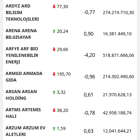
ARDYZ ARD
77,30
-0,77
BILISIM
274.219.710,30
TEKNOLOJILERI
ARENA ARENA
20,24
0,90
16.381.449,10
BILGISAYAR
ARFYE ARF BIO
29,66
-4,20
YENILENEBILIR
518.871.666,06
ENERJI
ARMGD ARMADA
195,70
-0,96
214.302.490,60
GIDA
ARSAN ARSAN
3,32
0,61
21.970.628,13
HOLDING
ARTMS ARTEMIS
38,20
-0,78
42.958.188,74
HALI
ARZUM ARZUM EV
1,59
0,63
12.041.644,21
ALETLERI