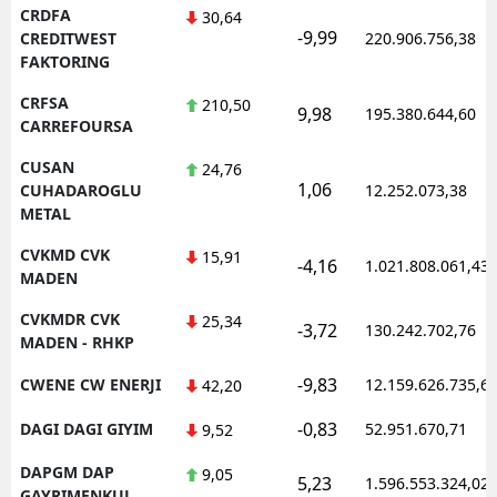
CRDFA
30,64
-9,99
CREDITWEST
220.906.756,38
FAKTORING
CRFSA
210,50
9,98
195.380.644,60
CARREFOURSA
CUSAN
24,76
1,06
CUHADAROGLU
12.252.073,38
METAL
CVKMD CVK
15,91
-4,16
1.021.808.061,43
MADEN
CVKMDR CVK
25,34
-3,72
130.242.702,76
MADEN - RHKP
-9,83
CWENE CW ENERJI
12.159.626.735,6
42,20
-0,83
DAGI DAGI GIYIM
52.951.670,71
9,52
DAPGM DAP
9,05
5,23
1.596.553.324,02
GAYRIMENKUL