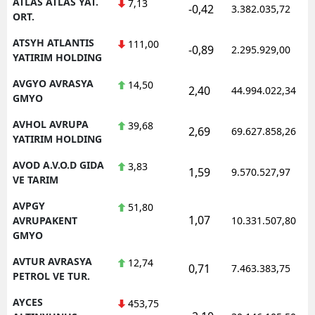
ATLAS ATLAS YAT.
7,13
-0,42
3.382.035,72
ORT.
ATSYH ATLANTIS
111,00
-0,89
2.295.929,00
YATIRIM HOLDING
AVGYO AVRASYA
14,50
2,40
44.994.022,34
GMYO
AVHOL AVRUPA
39,68
2,69
69.627.858,26
YATIRIM HOLDING
AVOD A.V.O.D GIDA
3,83
1,59
9.570.527,97
VE TARIM
AVPGY
51,80
1,07
AVRUPAKENT
10.331.507,80
GMYO
AVTUR AVRASYA
12,74
0,71
7.463.383,75
PETROL VE TUR.
AYCES
453,75