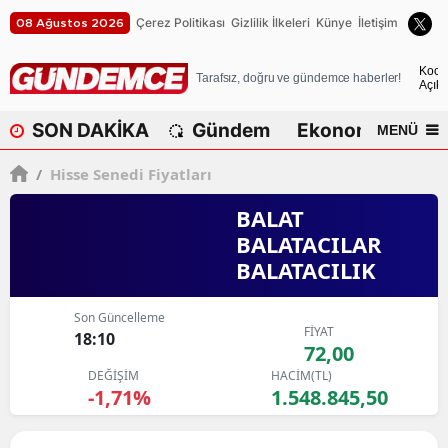
Çerez Politikası
Gizlilik İlkeleri
Künye
İletişim
08 Ağustos 2026
A
Koca
Tarafsız, doğru ve gündemce haberler!
Açık
A
SON DAKİKA
Gündem
Ekonomi
Dü
MENÜ
A
/
Hisse Senedi Fiyatları
A
BALAT
A
BALATACILAR
BALATACILIK
A
A
Son Güncelleme
FİYAT
18:10
A
72,00
DEĞİŞİM
HACİM(TL)
A
-1,71%
1.548.845,50
B