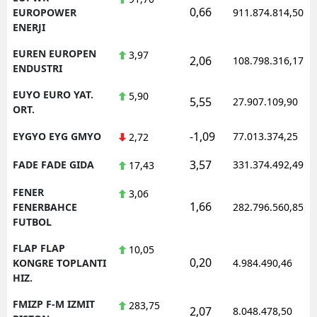
0,66
EUROPOWER
911.874.814,50
ENERJI
EUREN EUROPEN
3,97
2,06
108.798.316,17
ENDUSTRI
EUYO EURO YAT.
5,90
5,55
27.907.109,90
ORT.
-1,09
EYGYO EYG GMYO
77.013.374,25
2,72
3,57
FADE FADE GIDA
331.374.492,49
17,43
FENER
3,06
1,66
FENERBAHCE
282.796.560,85
FUTBOL
FLAP FLAP
10,05
0,20
KONGRE TOPLANTI
4.984.490,46
HIZ.
FMIZP F-M IZMIT
283,75
2,07
8.048.478,50