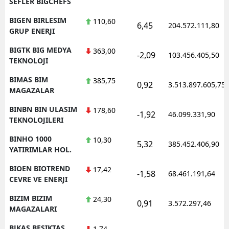
SEFLER BIGCHEFS
BIGEN BIRLESIM
110,60
6,45
204.572.111,80
GRUP ENERJI
BIGTK BIG MEDYA
363,00
-2,09
103.456.405,50
TEKNOLOJI
BIMAS BIM
385,75
0,92
3.513.897.605,75
MAGAZALAR
BINBN BIN ULASIM
178,60
-1,92
46.099.331,90
TEKNOLOJILERI
BINHO 1000
10,30
5,32
385.452.406,90
YATIRIMLAR HOL.
BIOEN BIOTREND
17,42
-1,58
68.461.191,64
CEVRE VE ENERJI
BIZIM BIZIM
24,30
0,91
3.572.297,46
MAGAZALARI
BJKAS BESIKTAS
1,74