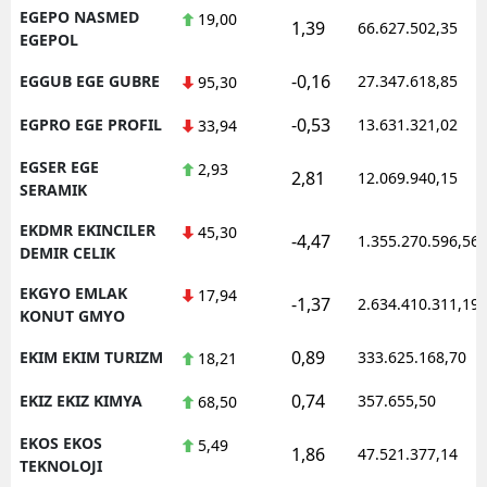
EGEPO NASMED
19,00
1,39
66.627.502,35
EGEPOL
-0,16
EGGUB EGE GUBRE
27.347.618,85
95,30
-0,53
EGPRO EGE PROFIL
13.631.321,02
33,94
EGSER EGE
2,93
2,81
12.069.940,15
SERAMIK
EKDMR EKINCILER
45,30
-4,47
1.355.270.596,56
DEMIR CELIK
EKGYO EMLAK
17,94
-1,37
2.634.410.311,19
KONUT GMYO
0,89
EKIM EKIM TURIZM
333.625.168,70
18,21
0,74
EKIZ EKIZ KIMYA
357.655,50
68,50
EKOS EKOS
5,49
1,86
47.521.377,14
TEKNOLOJI