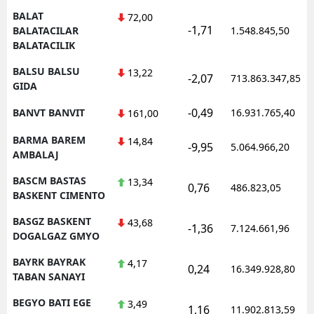
BALAT
72,00
-1,71
BALATACILAR
1.548.845,50
BALATACILIK
BALSU BALSU
13,22
-2,07
713.863.347,85
GIDA
-0,49
BANVT BANVIT
16.931.765,40
161,00
BARMA BAREM
14,84
-9,95
5.064.966,20
AMBALAJ
BASCM BASTAS
13,34
0,76
486.823,05
BASKENT CIMENTO
BASGZ BASKENT
43,68
-1,36
7.124.661,96
DOGALGAZ GMYO
BAYRK BAYRAK
4,17
0,24
16.349.928,80
TABAN SANAYI
BEGYO BATI EGE
3,49
1,16
11.902.813,59