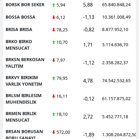
5,88
BORSK BOR SEKER
65.840.848,24
5,94
-1,13
BOSSA BOSSA
10.361.008,49
6,12
-0,82
BRISA BRISA
8.877.952,10
78,25
BRKO BIRKO
10,70
1,71
3.114.636,70
MENSUCAT
BRKSN BERKOSAN
7,97
-1,12
2.358.282,37
YALITIM
BRKVY BIRIKIM
79,95
4,78
74.542.532,65
VARLIK YONETIM
BRLSM BIRLESIM
16,11
-0,12
61.157.875,02
MUHENDISLIK
BRMEN BIRLIK
18,10
2,72
5.452.771,18
MENSUCAT
BRSAN BORUSAN
572,00
-1,89
1.308.264.872,50
BORU SANAYI