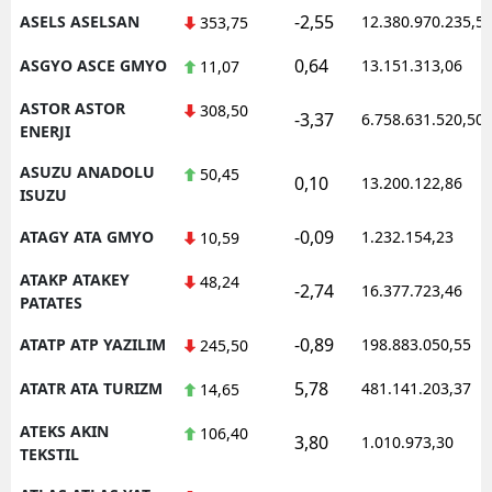
-2,55
ASELS ASELSAN
12.380.970.235,5
353,75
0,64
ASGYO ASCE GMYO
13.151.313,06
11,07
ASTOR ASTOR
308,50
-3,37
6.758.631.520,50
ENERJI
ASUZU ANADOLU
50,45
0,10
13.200.122,86
ISUZU
-0,09
ATAGY ATA GMYO
1.232.154,23
10,59
ATAKP ATAKEY
48,24
-2,74
16.377.723,46
PATATES
-0,89
ATATP ATP YAZILIM
198.883.050,55
245,50
5,78
ATATR ATA TURIZM
481.141.203,37
14,65
ATEKS AKIN
106,40
3,80
1.010.973,30
TEKSTIL