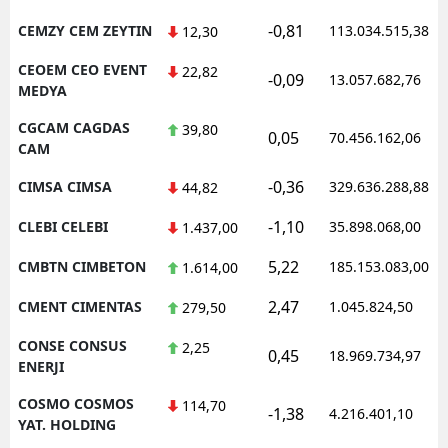
-0,81
CEMZY CEM ZEYTIN
113.034.515,38
12,30
CEOEM CEO EVENT
22,82
-0,09
13.057.682,76
MEDYA
CGCAM CAGDAS
39,80
0,05
70.456.162,06
CAM
-0,36
CIMSA CIMSA
329.636.288,88
44,82
-1,10
CLEBI CELEBI
35.898.068,00
1.437,00
5,22
CMBTN CIMBETON
185.153.083,00
1.614,00
2,47
CMENT CIMENTAS
1.045.824,50
279,50
CONSE CONSUS
2,25
0,45
18.969.734,97
ENERJI
COSMO COSMOS
114,70
-1,38
4.216.401,10
YAT. HOLDING