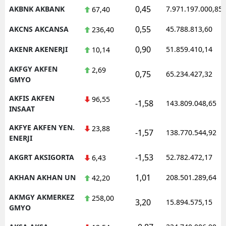
0,45
AKBNK AKBANK
7.971.197.000,85
67,40
M
0,55
AKCNS AKCANSA
45.788.813,60
236,40
M
0,90
AKENR AKENERJI
51.859.410,14
10,14
K
AKFGY AKFEN
2,69
0,75
65.234.427,32
M
GMYO
AKFIS AKFEN
M
96,55
-1,58
143.809.048,65
INSAAT
AKFYE AKFEN YEN.
23,88
-1,57
138.770.544,92
ENERJI
N
-1,53
AKGRT AKSIGORTA
52.782.472,17
6,43
N
1,01
AKHAN AKHAN UN
208.501.289,64
42,20
AKMGY AKMERKEZ
258,00
3,20
R
15.894.575,15
GMYO
S