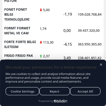
PISTON
FONET FONET
5,00
-1,19
BILGI
109.028.768,84
TEKNOLOJILERI
FORMT FORMET
1,74
0,00
39.437.320,00
METAL VE CAM
FORTE FORTE BILGI
113,30
-4,15
363.950.365,60
ILETISIM
FRIGO FRIGO PAK
2,37
3,49
238.401.851,62
GIDA
FRMPL FORMUL
35,76
1,48
92.565.525,00
PLASTIK VE METAL
FROTO FORD
78,10
-0,64
1.602.362.688,95
OTOSAN
FZLGY FUZUL
10,36
-4,43
172.638.488,80
GMYO