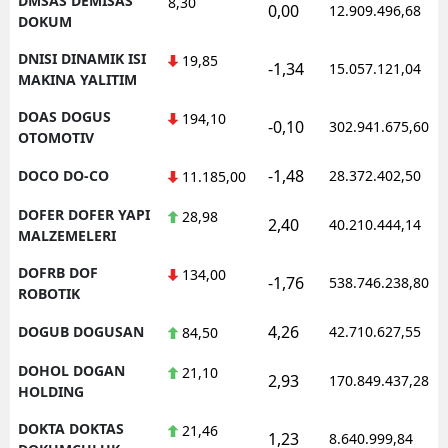
DMSAS DEMISAS
8,30
0,00
12.909.496,68
DOKUM
DNISI DINAMIK ISI
19,85
-1,34
15.057.121,04
MAKINA YALITIM
DOAS DOGUS
194,10
-0,10
302.941.675,60
OTOMOTIV
-1,48
DOCO DO-CO
28.372.402,50
11.185,00
DOFER DOFER YAPI
28,98
2,40
40.210.444,14
MALZEMELERI
DOFRB DOF
134,00
-1,76
538.746.238,80
ROBOTIK
4,26
DOGUB DOGUSAN
42.710.627,55
84,50
DOHOL DOGAN
21,10
2,93
170.849.437,28
HOLDING
DOKTA DOKTAS
21,46
1,23
8.640.999,84