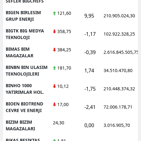
SEFLER BIGCHEFS
BIGEN BIRLESIM
121,60
9,95
210.905.024,30
GRUP ENERJI
BIGTK BIG MEDYA
358,75
-1,17
102.922.328,25
TEKNOLOJI
BIMAS BIM
384,25
-0,39
2.616.845.505,75
MAGAZALAR
BINBN BIN ULASIM
181,70
1,74
34.510.470,80
TEKNOLOJILERI
BINHO 1000
10,12
-1,75
210.448.374,32
YATIRIMLAR HOL.
BIOEN BIOTREND
17,00
-2,41
72.006.178,71
CEVRE VE ENERJI
BIZIM BIZIM
24,30
0,00
3.016.905,70
MAGAZALARI
BJKAS BESIKTAS
1,81