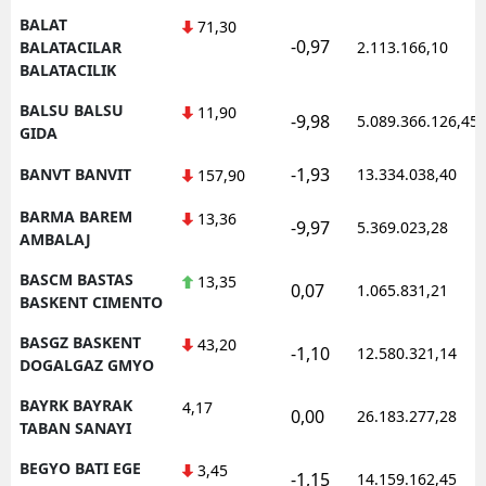
BALAT
71,30
-0,97
BALATACILAR
2.113.166,10
BALATACILIK
BALSU BALSU
11,90
-9,98
5.089.366.126,45
GIDA
-1,93
BANVT BANVIT
13.334.038,40
157,90
BARMA BAREM
13,36
-9,97
5.369.023,28
AMBALAJ
BASCM BASTAS
13,35
0,07
1.065.831,21
BASKENT CIMENTO
BASGZ BASKENT
43,20
-1,10
12.580.321,14
DOGALGAZ GMYO
BAYRK BAYRAK
4,17
0,00
26.183.277,28
TABAN SANAYI
BEGYO BATI EGE
3,45
-1,15
14.159.162,45