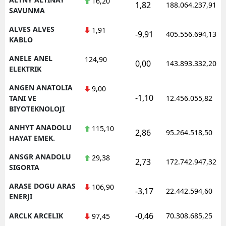
16,20
1,82
188.064.237,91
SAVUNMA
Y
ALVES ALVES
1,91
-9,91
405.556.694,13
KABLO
K
ANELE ANEL
124,90
K
0,00
143.893.332,20
ELEKTRIK
O
ANGEN ANATOLIA
9,00
-1,10
TANI VE
12.456.055,82
D
BIYOTEKNOLOJI
ANHYT ANADOLU
115,10
2,86
95.264.518,50
HAYAT EMEK.
ANSGR ANADOLU
29,38
2,73
172.742.947,32
SIGORTA
ARASE DOGU ARAS
106,90
-3,17
22.442.594,60
ENERJI
-0,46
ARCLK ARCELIK
70.308.685,25
97,45