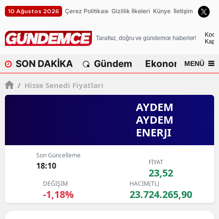
Çerez Politikası
Gizlilik İlkeleri
Künye
İletişim
10 Ağustos 2026
A
Koca
Tarafsız, doğru ve gündemce haberler!
Kapa
A
SON DAKİKA
Gündem
Ekonomi
Dü
MENÜ
A
/
Hisse Senedi Fiyatları
A
AYDEM
A
AYDEM
ENERJI
A
A
Son Güncelleme
FİYAT
18:10
A
23,52
DEĞİŞİM
HACİM(TL)
A
-1,18%
23.724.265,90
B