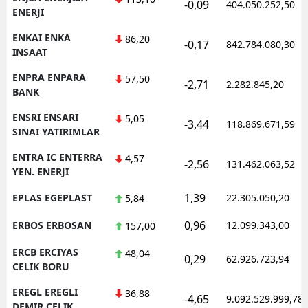
-0,09
404.050.252,50
ENERJI
ENKAI ENKA
86,20
-0,17
842.784.080,30
INSAAT
ENPRA ENPARA
57,50
-2,71
2.282.845,20
BANK
ENSRI ENSARI
5,05
-3,44
118.869.671,59
SINAI YATIRIMLAR
ENTRA IC ENTERRA
4,57
-2,56
131.462.063,52
YEN. ENERJI
1,39
EPLAS EGEPLAST
22.305.050,20
5,84
0,96
ERBOS ERBOSAN
12.099.343,00
157,00
ERCB ERCIYAS
48,04
0,29
62.926.723,94
CELIK BORU
EREGL EREGLI
36,88
-4,65
9.092.529.999,78
DEMIR CELIK