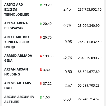
ARDYZ ARD
79,20
2,46
BILISIM
237.753.952,10
TEKNOLOJILERI
ARENA ARENA
20,40
0,79
23.064.340,90
BILGISAYAR
ARFYE ARF BIO
26,70
-9,98
YENILENEBILIR
765.811.832,50
ENERJI
ARMGD ARMADA
190,30
-2,76
234.329.090,70
GIDA
ARSAN ARSAN
3,30
-0,60
33.824.677,89
HOLDING
ARTMS ARTEMIS
37,22
-2,57
55.599.703,28
HALI
ARZUM ARZUM EV
1,60
0,63
22.240.714,57
ALETLERI