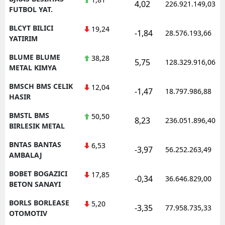
4,02
226.921.149,03
FUTBOL YAT.
BLCYT BILICI
19,24
-1,84
28.576.193,66
YATIRIM
BLUME BLUME
38,28
5,75
128.329.916,06
METAL KIMYA
BMSCH BMS CELIK
12,04
-1,47
18.797.986,88
HASIR
BMSTL BMS
50,50
8,23
236.051.896,40
BIRLESIK METAL
BNTAS BANTAS
6,53
-3,97
56.252.263,49
AMBALAJ
BOBET BOGAZICI
17,85
-0,34
36.646.829,00
BETON SANAYI
BORLS BORLEASE
5,20
-3,35
77.958.735,33
OTOMOTIV