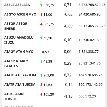
0,71
ASELS ASELSAN
8.773.768.520,25
356,25
-0,63
ASGYO ASCE GMYO
24.420.686,95
11,00
ASTOR ASTOR
305,75
-0,89
6.017.465.778,25
ENERJI
ASUZU ANADOLU
50,50
0,10
13.540.021,80
ISUZU
0,00
ATAGY ATA GMYO
1.821.338,77
10,59
ATAKP ATAKEY
48,38
0,29
25.821.341,76
PATATES
6,72
ATATP ATP YAZILIM
454.920.685,75
262,00
-0,14
ATATR ATA TURIZM
360.173.142,60
14,63
ATEKS AKIN
105,20
-1,13
666.572,20
TEKSTIL