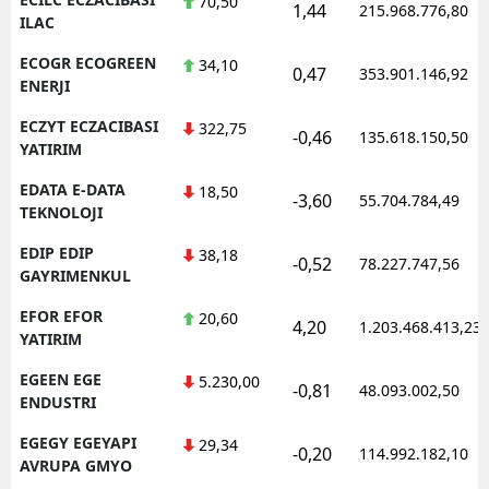
70,50
1,44
215.968.776,80
ILAC
ECOGR ECOGREEN
34,10
0,47
353.901.146,92
ENERJI
ECZYT ECZACIBASI
322,75
-0,46
135.618.150,50
YATIRIM
EDATA E-DATA
18,50
-3,60
55.704.784,49
TEKNOLOJI
EDIP EDIP
38,18
-0,52
78.227.747,56
GAYRIMENKUL
EFOR EFOR
20,60
4,20
1.203.468.413,23
YATIRIM
EGEEN EGE
5.230,00
-0,81
48.093.002,50
ENDUSTRI
EGEGY EGEYAPI
29,34
-0,20
114.992.182,10
AVRUPA GMYO