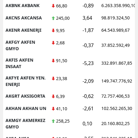
-0,89
AKBNK AKBANK
6.263.358.990,10
66,80
M
3,64
AKCNS AKCANSA
98.819.324,50
245,00
M
-1,87
AKENR AKENERJI
64.543.989,67
9,95
K
AKFGY AKFEN
2,68
-0,37
37.852.592,49
M
GMYO
AKFIS AKFEN
M
91,50
-5,23
332.891.867,85
INSAAT
AKFYE AKFEN YEN.
23,38
-2,09
149.747.776,92
ENERJI
N
-0,62
AKGRT AKSIGORTA
72.757.406,53
6,39
N
-2,61
AKHAN AKHAN UN
102.562.265,30
41,10
AKMGY AKMERKEZ
258,25
0,10
R
20.160.802,25
GMYO
S