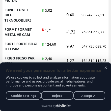
PISTON
FONET FONET
5,02
0,40
BILGI
90.747.322,51
TEKNOLOJILERI
FORMT FORMET
1,71
-1,72
76.861.652,77
METAL VE CAM
FORTE FORTE BILGI
124,60
9,97
547.735.688,70
ILETISIM
FRIGO FRIGO PAK
2,40
1,27
164.314.115,23
GIDA
FRMPL FORMUL
35,70
-0,17
108.066.226,36
PLASTIK VE METAL
FROTO FORD
77,40
-0,90
1.653.450.246,10
OTOSAN
FZLGY FUZUL
9,93
-4,15
154.039.171,14
GMYO