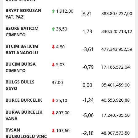
BRYAT BORUSAN
1.912,00
8,21
383.807.237,00
YAT. PAZ.
BSOKE BATICIM
36,50
1,73
330.320.713,12
CIMENTO
BTCIM BATICIM
4,80
-3,61
477.343.952,59
BATI ANADOLU
BUCIM BURSA
5,03
-0,79
17.165.572,04
CIMENTO
BULGS BULLS
37,00
0,00
95.401.459,00
GSYO
-1,24
BURCE BURCELIK
40.553.920,88
35,10
BURVA BURCELIK
807,00
-5,06
17.240.705,50
VANA
BVSAN
107,60
-2,18
48.807.573,50
BULBULOGLU VINC