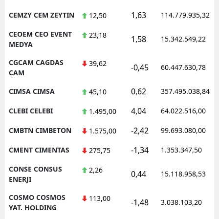
1,63
CEMZY CEM ZEYTIN
114.779.935,32
12,50
CEOEM CEO EVENT
23,18
1,58
15.342.549,22
MEDYA
CGCAM CAGDAS
39,62
-0,45
60.447.630,78
CAM
0,62
CIMSA CIMSA
357.495.038,84
45,10
4,04
CLEBI CELEBI
64.022.516,00
1.495,00
-2,42
CMBTN CIMBETON
99.693.080,00
1.575,00
-1,34
CMENT CIMENTAS
1.353.347,50
275,75
CONSE CONSUS
2,26
0,44
15.118.958,53
ENERJI
COSMO COSMOS
113,00
-1,48
3.038.103,20
YAT. HOLDING