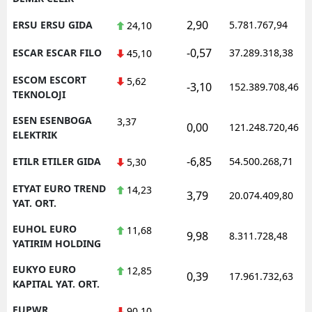
2,90
ERSU ERSU GIDA
5.781.767,94
24,10
-0,57
ESCAR ESCAR FILO
37.289.318,38
45,10
ESCOM ESCORT
5,62
-3,10
152.389.708,46
TEKNOLOJI
ESEN ESENBOGA
3,37
0,00
121.248.720,46
ELEKTRIK
-6,85
ETILR ETILER GIDA
54.500.268,71
5,30
ETYAT EURO TREND
14,23
3,79
20.074.409,80
YAT. ORT.
EUHOL EURO
11,68
9,98
8.311.728,48
YATIRIM HOLDING
EUKYO EURO
12,85
0,39
17.961.732,63
KAPITAL YAT. ORT.
EUPWR
90,10