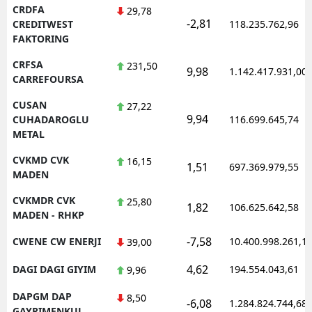
CRDFA
29,78
-2,81
CREDITWEST
118.235.762,96
FAKTORING
CRFSA
231,50
9,98
1.142.417.931,00
CARREFOURSA
CUSAN
27,22
9,94
CUHADAROGLU
116.699.645,74
METAL
CVKMD CVK
16,15
1,51
697.369.979,55
MADEN
CVKMDR CVK
25,80
1,82
106.625.642,58
MADEN - RHKP
-7,58
CWENE CW ENERJI
10.400.998.261,1
39,00
4,62
DAGI DAGI GIYIM
194.554.043,61
9,96
DAPGM DAP
8,50
-6,08
1.284.824.744,68
GAYRIMENKUL