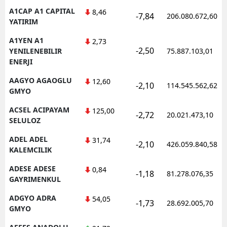
A1CAP A1 CAPITAL
8,46
E
-7,84
206.080.672,60
YATIRIM
E
A1YEN A1
2,73
-2,50
YENILENEBILIR
75.887.103,01
E
ENERJI
E
AAGYO AGAOGLU
12,60
-2,10
114.545.562,62
GMYO
E
ACSEL ACIPAYAM
125,00
-2,72
20.021.473,10
G
SELULOZ
G
ADEL ADEL
31,74
-2,10
426.059.840,58
KALEMCILIK
ADESE ADESE
0,84
-1,18
81.278.076,35
H
GAYRIMENKUL
ADGYO ADRA
54,05
H
-1,73
28.692.005,70
GMYO
I