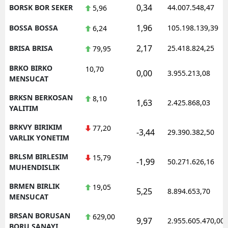
0,34
BORSK BOR SEKER
44.007.548,47
5,96
1,96
BOSSA BOSSA
105.198.139,39
6,24
2,17
BRISA BRISA
25.418.824,25
79,95
BRKO BIRKO
10,70
0,00
3.955.213,08
MENSUCAT
BRKSN BERKOSAN
8,10
1,63
2.425.868,03
YALITIM
BRKVY BIRIKIM
77,20
-3,44
29.390.382,50
VARLIK YONETIM
BRLSM BIRLESIM
15,79
-1,99
50.271.626,16
MUHENDISLIK
BRMEN BIRLIK
19,05
5,25
8.894.653,70
MENSUCAT
BRSAN BORUSAN
629,00
9,97
2.955.605.470,00
BORU SANAYI