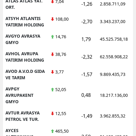
ATLAS ATLAS YAT.
7,04
-1,26
2.858.711,09
ORT.
ATSYH ATLANTIS
108,00
-2,70
3.343.237,00
YATIRIM HOLDING
AVGYO AVRASYA
14,76
1,79
45.525.758,18
GMYO
AVHOL AVRUPA
38,76
-2,32
62.558.908,22
YATIRIM HOLDING
AVOD A.V.O.D GIDA
3,77
-1,57
9.869.435,73
VE TARIM
AVPGY
52,05
0,48
AVRUPAKENT
18.217.136,00
GMYO
AVTUR AVRASYA
12,55
-1,49
3.962.855,32
PETROL VE TUR.
AYCES
465,50