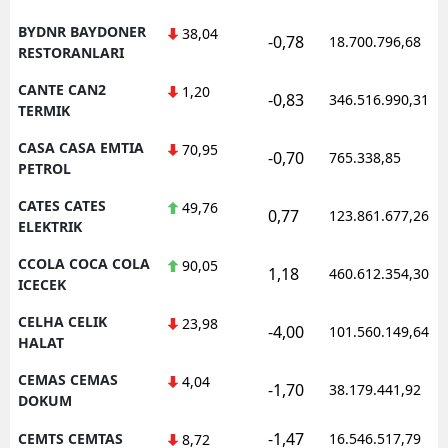
BYDNR BAYDONER
38,04
-0,78
18.700.796,68
RESTORANLARI
CANTE CAN2
1,20
-0,83
346.516.990,31
TERMIK
CASA CASA EMTIA
70,95
-0,70
765.338,85
PETROL
CATES CATES
49,76
0,77
123.861.677,26
ELEKTRIK
CCOLA COCA COLA
90,05
1,18
460.612.354,30
ICECEK
CELHA CELIK
23,98
-4,00
101.560.149,64
HALAT
CEMAS CEMAS
4,04
-1,70
38.179.441,92
DOKUM
-1,47
CEMTS CEMTAS
16.546.517,79
8,72