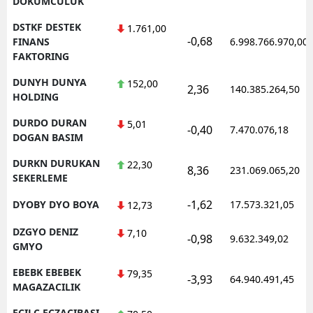
DOKUMCULUK
DSTKF DESTEK
1.761,00
-0,68
FINANS
6.998.766.970,00
FAKTORING
DUNYH DUNYA
152,00
2,36
140.385.264,50
HOLDING
DURDO DURAN
5,01
-0,40
7.470.076,18
DOGAN BASIM
DURKN DURUKAN
22,30
8,36
231.069.065,20
SEKERLEME
-1,62
DYOBY DYO BOYA
17.573.321,05
12,73
DZGYO DENIZ
7,10
-0,98
9.632.349,02
GMYO
EBEBK EBEBEK
79,35
-3,93
64.940.491,45
MAGAZACILIK
ECILC ECZACIBASI