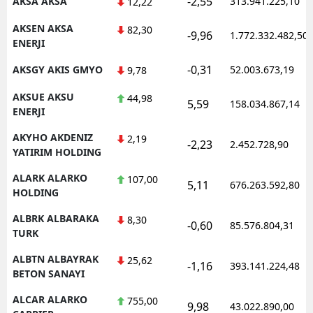
-2,55
AKSA AKSA
313.941.225,10
12,22
AKSEN AKSA
82,30
-9,96
1.772.332.482,50
ENERJI
S
-0,31
AKSGY AKIS GMYO
52.003.673,19
9,78
S
AKSUE AKSU
44,98
5,59
158.034.867,14
S
ENERJI
AKYHO AKDENIZ
T
2,19
-2,23
2.452.728,90
YATIRIM HOLDING
T
ALARK ALARKO
107,00
5,11
676.263.592,80
HOLDING
T
ALBRK ALBARAKA
8,30
T
-0,60
85.576.804,31
TURK
Ş
ALBTN ALBAYRAK
25,62
-1,16
393.141.224,48
BETON SANAYI
U
ALCAR ALARKO
755,00
9,98
43.022.890,00
V