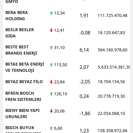
GMYO
BERA BERA
13,34
1,91
111.725.470,48
HOLDING
BESLR BESLER
12,41
-0,08
18.120.647,83
GIDA
BESTE BEST
31,10
6,14
564.160.978,60
BRANDS ENERJI
BETAE BETA ENERJI
113,50
2,07
5.633.514.381,30
VE TEKNOLOJI
-2,05
BEYAZ BEYAZ FILO
18.704.154,56
23,84
BFREN BOSCH
126,10
0,24
20.778.719,30
FREN SISTEMLERI
BIENY BIEN YAPI
20,06
-1,86
22.054.068,10
URUNLERI
BIGCH BUYUK
6,60
1,23
158.358.972,66