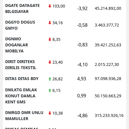
DGATE DATAGATE
103,00
-3,92
45.214.892,00
BILGISAYAR
DGGYO DOGUS
34,16
-0,58
3.463.377,72
GMYO
DGNMO
8,35
-0,83
DOGANLAR
39.421.252,63
MOBILYA
DIRIT DIRITEKS
23,40
-4,10
2.015.227,30
DIRILIS TEKSTIL
4,93
DITAS DITAS BDY
97.098.936,28
26,82
DMLKTG EMLAK
6,15
0,99
KONUT DAMLA
50.150.663,29
KENT GMS
DMRGD DMR UNLU
10,38
-4,86
315.233.926,16
MAMULLER