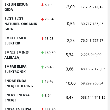
EKSUN EKSUN
6,10
-2,09
17.735.214,14
GIDA
ELITE ELITE
28,64
-0,56
NATUREL ORGANIK
30.717.186,46
GIDA
EMKEL EMEK
18,28
-2,25
76.543.727,97
ELEKTRIK
EMNIS EMINIS
169,50
5,34
2.223.940,00
AMBALAJ
EMPAE EMPA
76,40
3,66
480.832.173,05
ELEKTRONIK
ENDAE ENDA
18,48
10,00
59.299.960,34
ENERJI HOLDING
ENERY ENERYA
8,64
3,47
538.144.741,15
ENERJI
ENJSA ENERJISA
113,10