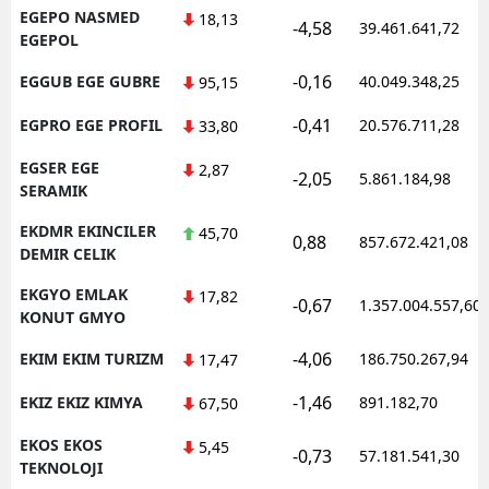
EGEPO NASMED
18,13
-4,58
39.461.641,72
EGEPOL
-0,16
EGGUB EGE GUBRE
40.049.348,25
95,15
-0,41
EGPRO EGE PROFIL
20.576.711,28
33,80
EGSER EGE
2,87
-2,05
5.861.184,98
SERAMIK
EKDMR EKINCILER
45,70
0,88
857.672.421,08
DEMIR CELIK
EKGYO EMLAK
17,82
-0,67
1.357.004.557,60
KONUT GMYO
-4,06
EKIM EKIM TURIZM
186.750.267,94
17,47
-1,46
EKIZ EKIZ KIMYA
891.182,70
67,50
EKOS EKOS
5,45
-0,73
57.181.541,30
TEKNOLOJI