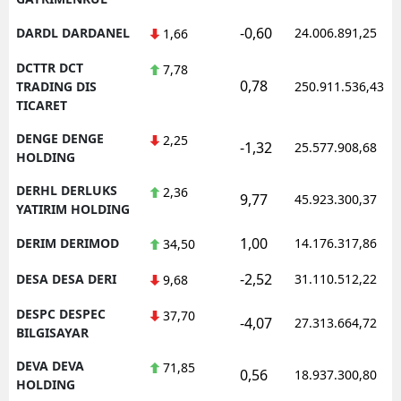
-0,60
DARDL DARDANEL
24.006.891,25
1,66
DCTTR DCT
7,78
0,78
TRADING DIS
250.911.536,43
TICARET
DENGE DENGE
2,25
-1,32
25.577.908,68
HOLDING
DERHL DERLUKS
2,36
9,77
45.923.300,37
YATIRIM HOLDING
1,00
DERIM DERIMOD
14.176.317,86
34,50
-2,52
DESA DESA DERI
31.110.512,22
9,68
DESPC DESPEC
37,70
-4,07
27.313.664,72
BILGISAYAR
DEVA DEVA
71,85
0,56
18.937.300,80
HOLDING