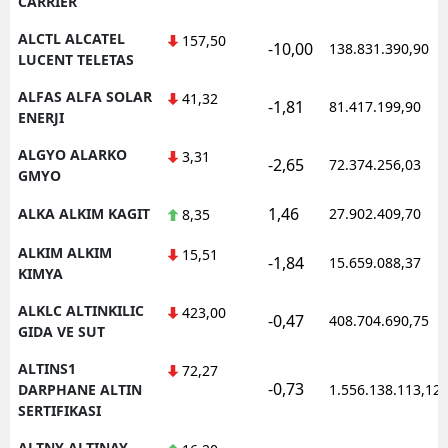
CARRIER
Y
ALCTL ALCATEL
157,50
-10,00
138.831.390,90
LUCENT TELETAS
Z
ALFAS ALFA SOLAR
41,32
-1,81
81.417.199,90
ENERJI
A
ALGYO ALARKO
3,31
B
-2,65
72.374.256,03
GMYO
1,46
ALKA ALKIM KAGIT
27.902.409,70
8,35
K
ALKIM ALKIM
15,51
-1,84
15.659.088,37
KIMYA
B
ALKLC ALTINKILIC
423,00
-0,47
408.704.690,75
Ş
GIDA VE SUT
B
ALTINS1
72,27
-0,73
DARPHANE ALTIN
1.556.138.113,12
A
SERTIFIKASI
I
ALTNY ALTINAY