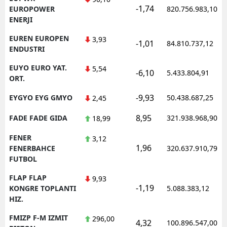
-1,74
EUROPOWER
820.756.983,10
ENERJI
EUREN EUROPEN
3,93
-1,01
84.810.737,12
ENDUSTRI
EUYO EURO YAT.
5,54
-6,10
5.433.804,91
ORT.
-9,93
EYGYO EYG GMYO
50.438.687,25
2,45
8,95
FADE FADE GIDA
321.938.968,90
18,99
FENER
3,12
1,96
FENERBAHCE
320.637.910,79
FUTBOL
FLAP FLAP
9,93
-1,19
KONGRE TOPLANTI
5.088.383,12
HIZ.
FMIZP F-M IZMIT
296,00
4,32
100.896.547,00