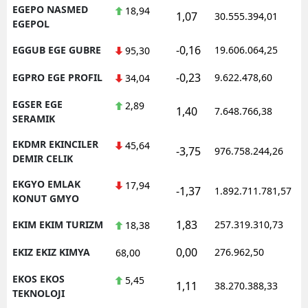
EGEPO NASMED
18,94
1,07
30.555.394,01
EGEPOL
-0,16
EGGUB EGE GUBRE
19.606.064,25
95,30
-0,23
EGPRO EGE PROFIL
9.622.478,60
34,04
EGSER EGE
2,89
1,40
7.648.766,38
SERAMIK
EKDMR EKINCILER
45,64
-3,75
976.758.244,26
DEMIR CELIK
EKGYO EMLAK
17,94
-1,37
1.892.711.781,57
KONUT GMYO
1,83
EKIM EKIM TURIZM
257.319.310,73
18,38
0,00
EKIZ EKIZ KIMYA
276.962,50
68,00
EKOS EKOS
5,45
1,11
38.270.388,33
TEKNOLOJI