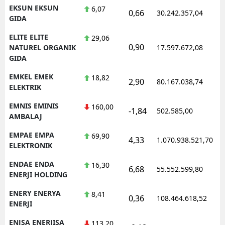
EKSUN EKSUN
6,07
0,66
30.242.357,04
GIDA
ELITE ELITE
29,06
0,90
NATUREL ORGANIK
17.597.672,08
GIDA
EMKEL EMEK
18,82
2,90
80.167.038,74
ELEKTRIK
EMNIS EMINIS
160,00
-1,84
502.585,00
AMBALAJ
EMPAE EMPA
69,90
4,33
1.070.938.521,70
ELEKTRONIK
ENDAE ENDA
16,30
6,68
55.552.599,80
ENERJI HOLDING
ENERY ENERYA
8,41
0,36
108.464.618,52
ENERJI
ENJSA ENERJISA
113,20