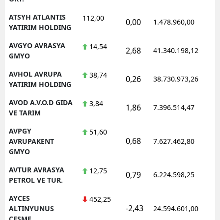
ATSYH ATLANTIS
112,00
0,00
1.478.960,00
YATIRIM HOLDING
AVGYO AVRASYA
14,54
2,68
41.340.198,12
GMYO
AVHOL AVRUPA
38,74
0,26
38.730.973,26
YATIRIM HOLDING
AVOD A.V.O.D GIDA
3,84
1,86
7.396.514,47
VE TARIM
AVPGY
51,60
0,68
AVRUPAKENT
7.627.462,80
GMYO
AVTUR AVRASYA
12,75
0,79
6.224.598,25
PETROL VE TUR.
AYCES
452,25
-2,43
ALTINYUNUS
24.594.601,00
CESME