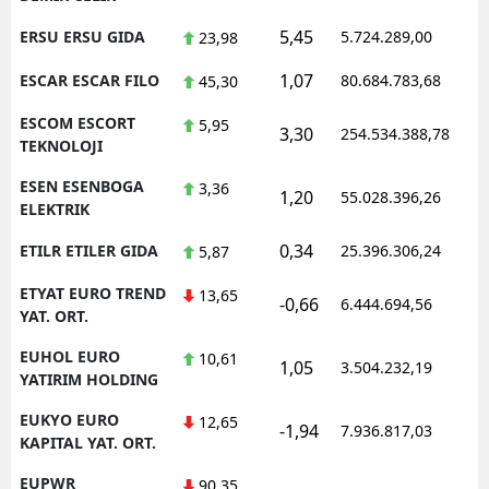
5,45
ERSU ERSU GIDA
5.724.289,00
23,98
1,07
ESCAR ESCAR FILO
80.684.783,68
45,30
ESCOM ESCORT
5,95
3,30
254.534.388,78
TEKNOLOJI
ESEN ESENBOGA
3,36
1,20
55.028.396,26
ELEKTRIK
0,34
ETILR ETILER GIDA
25.396.306,24
5,87
ETYAT EURO TREND
13,65
-0,66
6.444.694,56
YAT. ORT.
EUHOL EURO
10,61
1,05
3.504.232,19
YATIRIM HOLDING
EUKYO EURO
12,65
-1,94
7.936.817,03
KAPITAL YAT. ORT.
EUPWR
90,35