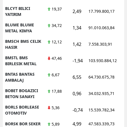
BLCYT BILICI
19,37
2,49
17.799.800,17
YATIRIM
BLUME BLUME
34,72
1,34
91.010.063,84
METAL KIMYA
BMSCH BMS CELIK
12,12
1,42
7.558.303,91
HASIR
BMSTL BMS
47,46
-1,94
103.930.884,12
BIRLESIK METAL
BNTAS BANTAS
6,67
6,55
64.730.675,78
AMBALAJ
BOBET BOGAZICI
17,88
0,96
34.032.935,71
BETON SANAYI
BORLS BORLEASE
5,36
-0,74
15.539.782,34
OTOMOTIV
4,99
BORSK BOR SEKER
47.583.339,73
5,89