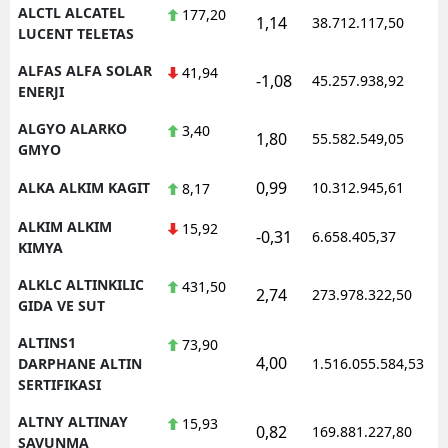
ALCTL ALCATEL
177,20
1,14
38.712.117,50
LUCENT TELETAS
Y
ALFAS ALFA SOLAR
41,94
Z
-1,08
45.257.938,92
ENERJI
A
ALGYO ALARKO
3,40
1,80
55.582.549,05
GMYO
B
0,99
ALKA ALKIM KAGIT
10.312.945,61
8,17
ALKIM ALKIM
15,92
-0,31
6.658.405,37
K
KIMYA
B
ALKLC ALTINKILIC
431,50
2,74
273.978.322,50
GIDA VE SUT
Ş
ALTINS1
73,90
4,00
DARPHANE ALTIN
1.516.055.584,53
B
SERTIFIKASI
A
ALTNY ALTINAY
15,93
0,82
169.881.227,80
SAVUNMA
I