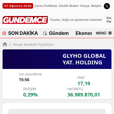
Çerez Politikası
Gizlilik İlkeleri
Künye
İletişim
07 Ağustos 2026
A
Koca
Tarafsız, doğru ve gündemce haberler!
Parça
A
SON DAKİKA
Gündem
Ekonomi
Dü
MENÜ
A
/
Hisse Senedi Fiyatları
A
GLYHO GLOBAL
A
YAT. HOLDING
A
Son Güncelleme
A
FİYAT
15:56
17,19
A
DEĞİŞİM
HACİM(TL)
0,29%
36.989.870,01
A
B