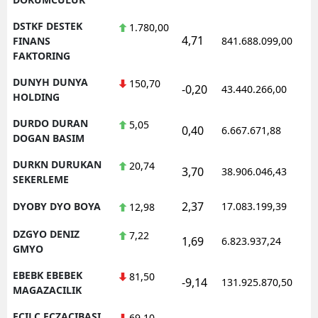
DSTKF DESTEK
1.780,00
4,71
FINANS
841.688.099,00
FAKTORING
DUNYH DUNYA
150,70
-0,20
43.440.266,00
HOLDING
DURDO DURAN
5,05
0,40
6.667.671,88
DOGAN BASIM
DURKN DURUKAN
20,74
3,70
38.906.046,43
SEKERLEME
2,37
DYOBY DYO BOYA
17.083.199,39
12,98
DZGYO DENIZ
7,22
1,69
6.823.937,24
GMYO
EBEBK EBEBEK
81,50
-9,14
131.925.870,50
MAGAZACILIK
ECILC ECZACIBASI
69,10