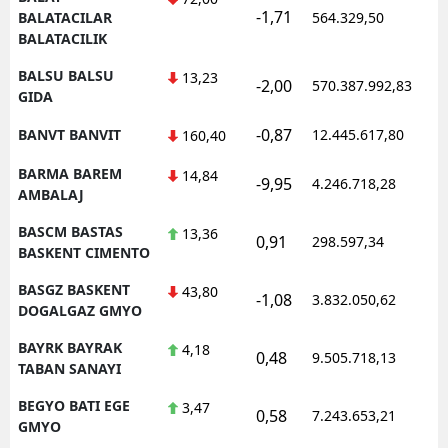
-1,71
BALATACILAR
564.329,50
BALATACILIK
BALSU BALSU
13,23
-2,00
570.387.992,83
GIDA
-0,87
BANVT BANVIT
12.445.617,80
160,40
BARMA BAREM
14,84
-9,95
4.246.718,28
AMBALAJ
BASCM BASTAS
13,36
0,91
298.597,34
BASKENT CIMENTO
BASGZ BASKENT
43,80
-1,08
3.832.050,62
DOGALGAZ GMYO
BAYRK BAYRAK
4,18
0,48
9.505.718,13
TABAN SANAYI
BEGYO BATI EGE
3,47
0,58
7.243.653,21
GMYO