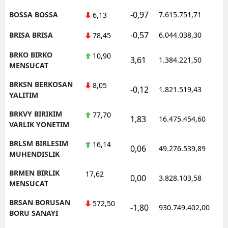
-0,97
BOSSA BOSSA
7.615.751,71
6,13
-0,57
BRISA BRISA
6.044.038,30
78,45
BRKO BIRKO
10,90
3,61
1.384.221,50
MENSUCAT
BRKSN BERKOSAN
8,05
-0,12
1.821.519,43
YALITIM
BRKVY BIRIKIM
77,70
1,83
16.475.454,60
VARLIK YONETIM
BRLSM BIRLESIM
16,14
0,06
49.276.539,89
MUHENDISLIK
BRMEN BIRLIK
17,62
0,00
3.828.103,58
MENSUCAT
BRSAN BORUSAN
572,50
-1,80
930.749.402,00
BORU SANAYI