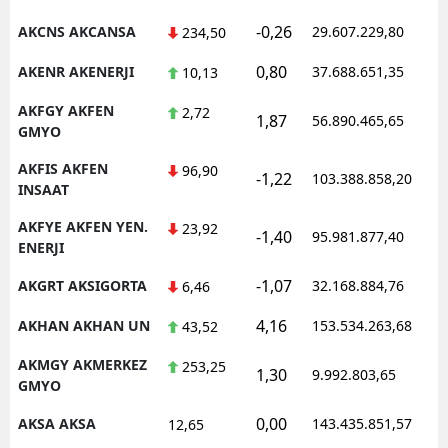
-0,26
M
AKCNS AKCANSA
29.607.229,80
234,50
0,80
AKENR AKENERJI
37.688.651,35
M
10,13
AKFGY AKFEN
2,72
K
1,87
56.890.465,65
GMYO
M
AKFIS AKFEN
96,90
-1,22
103.388.858,20
INSAAT
M
AKFYE AKFEN YEN.
23,92
-1,40
95.981.877,40
ENERJI
N
-1,07
AKGRT AKSIGORTA
32.168.884,76
6,46
N
4,16
AKHAN AKHAN UN
153.534.263,68
43,52
AKMGY AKMERKEZ
253,25
1,30
9.992.803,65
GMYO
R
0,00
AKSA AKSA
143.435.851,57
12,65
S