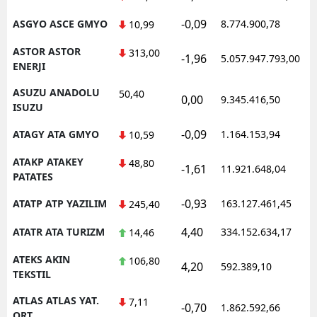
-0,09
ASGYO ASCE GMYO
8.774.900,78
10,99
ASTOR ASTOR
313,00
-1,96
5.057.947.793,00
ENERJI
ASUZU ANADOLU
50,40
0,00
9.345.416,50
ISUZU
-0,09
ATAGY ATA GMYO
1.164.153,94
10,59
ATAKP ATAKEY
48,80
-1,61
11.921.648,04
PATATES
-0,93
ATATP ATP YAZILIM
163.127.461,45
245,40
4,40
ATATR ATA TURIZM
334.152.634,17
14,46
ATEKS AKIN
106,80
4,20
592.389,10
TEKSTIL
ATLAS ATLAS YAT.
7,11
-0,70
1.862.592,66
ORT.