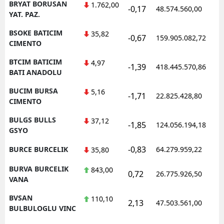
BRYAT BORUSAN
1.762,00
-0,17
48.574.560,00
YAT. PAZ.
BSOKE BATICIM
35,82
-0,67
159.905.082,72
CIMENTO
BTCIM BATICIM
4,97
-1,39
418.445.570,86
BATI ANADOLU
BUCIM BURSA
5,16
-1,71
22.825.428,80
CIMENTO
BULGS BULLS
37,12
-1,85
124.056.194,18
GSYO
-0,83
BURCE BURCELIK
64.279.959,22
35,80
BURVA BURCELIK
843,00
0,72
26.775.926,50
VANA
BVSAN
110,10
2,13
47.503.561,00
BULBULOGLU VINC