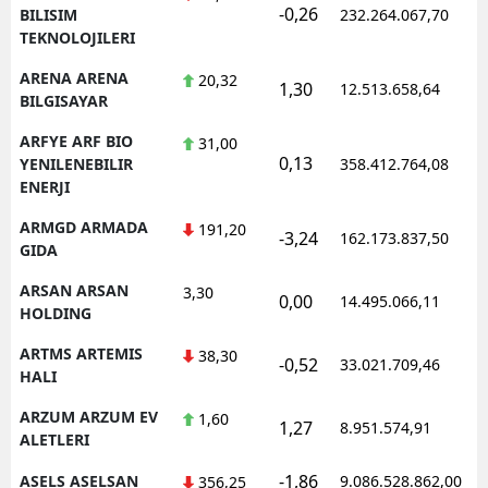
-0,26
BILISIM
232.264.067,70
TEKNOLOJILERI
ARENA ARENA
20,32
1,30
12.513.658,64
BILGISAYAR
ARFYE ARF BIO
31,00
0,13
YENILENEBILIR
358.412.764,08
ENERJI
ARMGD ARMADA
191,20
-3,24
162.173.837,50
GIDA
ARSAN ARSAN
3,30
0,00
14.495.066,11
HOLDING
ARTMS ARTEMIS
38,30
-0,52
33.021.709,46
HALI
ARZUM ARZUM EV
1,60
1,27
8.951.574,91
ALETLERI
-1,86
ASELS ASELSAN
9.086.528.862,00
356,25