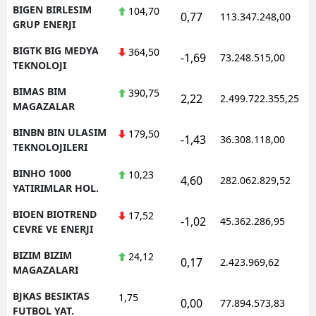
BIGEN BIRLESIM
104,70
0,77
113.347.248,00
GRUP ENERJI
BIGTK BIG MEDYA
364,50
-1,69
73.248.515,00
TEKNOLOJI
BIMAS BIM
390,75
2,22
2.499.722.355,25
MAGAZALAR
BINBN BIN ULASIM
179,50
-1,43
36.308.118,00
TEKNOLOJILERI
BINHO 1000
10,23
4,60
282.062.829,52
YATIRIMLAR HOL.
BIOEN BIOTREND
17,52
-1,02
45.362.286,95
CEVRE VE ENERJI
BIZIM BIZIM
24,12
0,17
2.423.969,62
MAGAZALARI
BJKAS BESIKTAS
1,75
0,00
77.894.573,83
FUTBOL YAT.