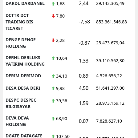
2,44
DARDL DARDANEL
29.143.305,49
1,68
DCTTR DCT
7,80
-7,58
TRADING DIS
853.361.546,88
TICARET
DENGE DENGE
2,28
-0,87
25.473.679,04
HOLDING
DERHL DERLUKS
10,64
1,33
39.110.562,30
YATIRIM HOLDING
0,89
DERIM DERIMOD
4.526.656,22
34,10
4,50
DESA DESA DERI
51.641.297,00
9,98
DESPC DESPEC
39,56
1,59
28.973.159,12
BILGISAYAR
DEVA DEVA
68,90
0,07
7.828.627,10
HOLDING
DGATE DATAGATE
107,50