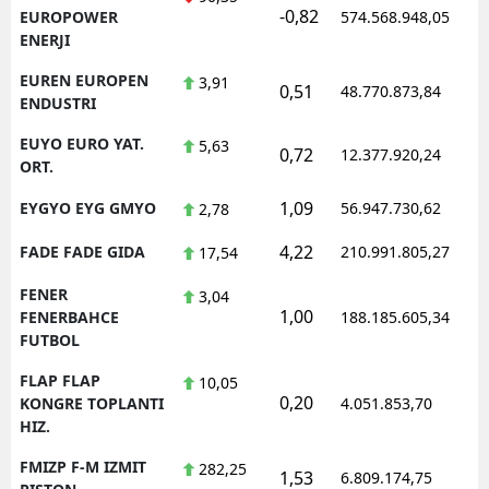
-0,82
EUROPOWER
574.568.948,05
ENERJI
EUREN EUROPEN
3,91
0,51
48.770.873,84
ENDUSTRI
EUYO EURO YAT.
5,63
0,72
12.377.920,24
ORT.
1,09
EYGYO EYG GMYO
56.947.730,62
2,78
4,22
FADE FADE GIDA
210.991.805,27
17,54
FENER
3,04
1,00
FENERBAHCE
188.185.605,34
FUTBOL
FLAP FLAP
10,05
0,20
KONGRE TOPLANTI
4.051.853,70
HIZ.
FMIZP F-M IZMIT
282,25
1,53
6.809.174,75