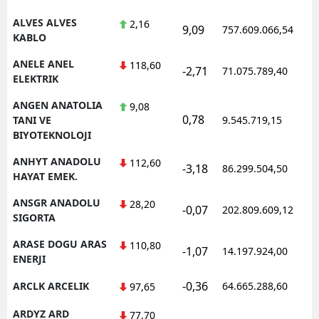
ALVES ALVES
2,16
Y
9,09
757.609.066,54
KABLO
K
ANELE ANEL
118,60
-2,71
71.075.789,40
ELEKTRIK
K
ANGEN ANATOLIA
9,08
O
0,78
TANI VE
9.545.719,15
BIYOTEKNOLOJI
D
ANHYT ANADOLU
112,60
-3,18
86.299.504,50
HAYAT EMEK.
ANSGR ANADOLU
28,20
-0,07
202.809.609,12
SIGORTA
ARASE DOGU ARAS
110,80
-1,07
14.197.924,00
ENERJI
-0,36
ARCLK ARCELIK
64.665.288,60
97,65
ARDYZ ARD
77,70