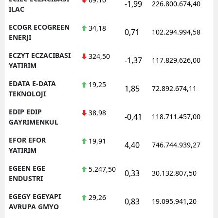
-1,99
226.800.674,40
ILAC
ECOGR ECOGREEN
34,18
0,71
102.294.994,58
ENERJI
ECZYT ECZACIBASI
324,50
-1,37
117.829.626,00
YATIRIM
EDATA E-DATA
19,25
1,85
72.892.674,11
TEKNOLOJI
EDIP EDIP
38,98
-0,41
118.711.457,00
GAYRIMENKUL
EFOR EFOR
19,91
4,40
746.744.939,27
YATIRIM
EGEEN EGE
5.247,50
0,33
30.132.807,50
ENDUSTRI
EGEGY EGEYAPI
29,26
0,83
19.095.941,20
AVRUPA GMYO