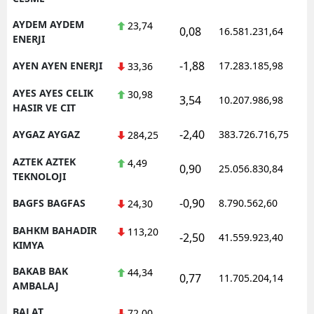
AYDEM AYDEM
23,74
0,08
16.581.231,64
ENERJI
-1,88
AYEN AYEN ENERJI
17.283.185,98
33,36
AYES AYES CELIK
30,98
3,54
10.207.986,98
HASIR VE CIT
-2,40
AYGAZ AYGAZ
383.726.716,75
284,25
AZTEK AZTEK
4,49
0,90
25.056.830,84
TEKNOLOJI
-0,90
BAGFS BAGFAS
8.790.562,60
24,30
BAHKM BAHADIR
113,20
-2,50
41.559.923,40
KIMYA
BAKAB BAK
44,34
0,77
11.705.204,14
AMBALAJ
BALAT
72,00