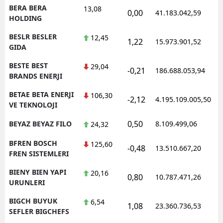
BERA BERA
13,08
0,00
41.183.042,59
HOLDING
BESLR BESLER
12,45
1,22
15.973.901,52
GIDA
BESTE BEST
29,04
-0,21
186.688.053,94
BRANDS ENERJI
BETAE BETA ENERJI
106,30
-2,12
4.195.109.005,50
VE TEKNOLOJI
0,50
BEYAZ BEYAZ FILO
8.109.499,06
24,32
BFREN BOSCH
125,60
-0,48
13.510.667,20
FREN SISTEMLERI
BIENY BIEN YAPI
20,16
0,80
10.787.471,26
URUNLERI
BIGCH BUYUK
6,54
1,08
23.360.736,53
SEFLER BIGCHEFS