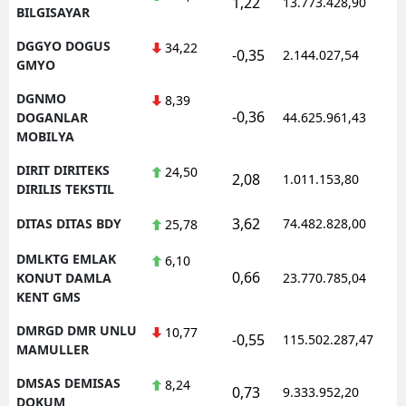
1,22
13.773.428,90
BILGISAYAR
DGGYO DOGUS
34,22
-0,35
2.144.027,54
GMYO
DGNMO
8,39
-0,36
DOGANLAR
44.625.961,43
MOBILYA
DIRIT DIRITEKS
24,50
2,08
1.011.153,80
DIRILIS TEKSTIL
3,62
DITAS DITAS BDY
74.482.828,00
25,78
DMLKTG EMLAK
6,10
0,66
KONUT DAMLA
23.770.785,04
KENT GMS
DMRGD DMR UNLU
10,77
-0,55
115.502.287,47
MAMULLER
DMSAS DEMISAS
8,24
0,73
9.333.952,20
DOKUM