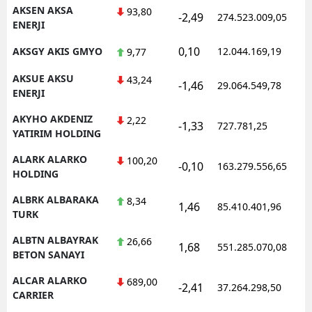
AKSEN AKSA
93,80
-2,49
274.523.009,05
ENERJI
0,10
AKSGY AKIS GMYO
12.044.169,19
9,77
S
AKSUE AKSU
43,24
S
-1,46
29.064.549,78
ENERJI
S
AKYHO AKDENIZ
2,22
-1,33
727.781,25
YATIRIM HOLDING
T
ALARK ALARKO
100,20
-0,10
163.279.556,65
T
HOLDING
T
ALBRK ALBARAKA
8,34
1,46
85.410.401,96
TURK
T
ALBTN ALBAYRAK
26,66
1,68
551.285.070,08
Ş
BETON SANAYI
ALCAR ALARKO
U
689,00
-2,41
37.264.298,50
CARRIER
V