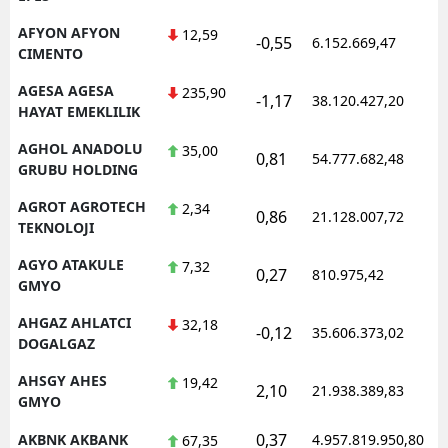
M
AFYON AFYON
12,59
-0,55
6.152.669,47
CIMENTO
İ
AGESA AGESA
235,90
-1,17
38.120.427,20
İ
HAYAT EMEKLILIK
AGHOL ANADOLU
35,00
K
0,81
54.777.682,48
GRUBU HOLDING
K
AGROT AGROTECH
2,34
0,86
21.128.007,72
TEKNOLOJI
K
AGYO ATAKULE
7,32
0,27
K
810.975,42
GMYO
K
AHGAZ AHLATCI
32,18
-0,12
35.606.373,02
DOGALGAZ
K
AHSGY AHES
19,42
2,10
21.938.389,83
K
GMYO
K
0,37
AKBNK AKBANK
4.957.819.950,80
67,35