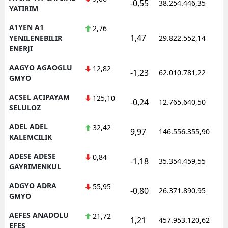
-0,55
38.254.446,35
YATIRIM
E
A1YEN A1
2,76
E
1,47
YENILENEBILIR
29.822.552,14
ENERJI
E
AAGYO AGAOGLU
12,82
-1,23
62.010.781,22
E
GMYO
E
ACSEL ACIPAYAM
125,10
-0,24
12.765.640,50
SELULOZ
G
ADEL ADEL
32,42
9,97
146.556.355,90
KALEMCILIK
G
ADESE ADESE
0,84
-1,18
35.354.459,55
GAYRIMENKUL
H
ADGYO ADRA
55,95
-0,80
26.371.890,95
GMYO
H
AEFES ANADOLU
21,72
1,21
457.953.120,62
I
EFES