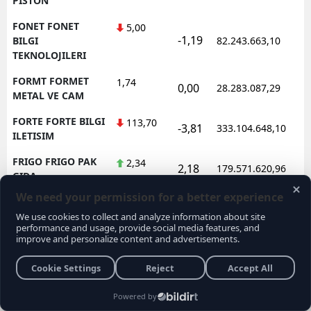
PISTON
FONET FONET
5,00
-1,19
BILGI
82.243.663,10
TEKNOLOJILERI
FORMT FORMET
1,74
0,00
28.283.087,29
METAL VE CAM
FORTE FORTE BILGI
113,70
-3,81
333.104.648,10
ILETISIM
FRIGO FRIGO PAK
2,34
2,18
179.571.620,96
GIDA
FRMPL FORMUL
34,96
-0,79
57.233.726,78
PLASTIK VE METAL
FROTO FORD
77,80
-1,02
973.179.881,70
OTOSAN
FZLGY FUZUL
10,48
-3,32
136.626.812,22
GMYO