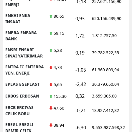
-0,18
257.621.156,90
ENERJI
ENKAI ENKA
86,65
0,93
650.156.439,90
INSAAT
ENPRA ENPARA
59,15
1,72
1.312.757,50
BANK
ENSRI ENSARI
5,28
0,19
79.782.522,55
SINAI YATIRIMLAR
ENTRA IC ENTERRA
4,73
-1,05
61.369.809,94
YEN. ENERJI
-2,42
EPLAS EGEPLAST
30.379.650,04
5,65
0,32
ERBOS ERBOSAN
3.659.305,00
155,30
ERCB ERCIYAS
47,60
-0,21
18.927.412,82
CELIK BORU
EREGL EREGLI
38,94
-6,30
9.553.987.598,32
DEMIR CELIK