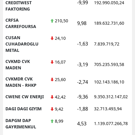
-9,99
CREDITWEST
192.990.050,24
FAKTORING
CRFSA
210,50
9,98
189.632.731,60
CARREFOURSA
CUSAN
24,10
-1,63
CUHADAROGLU
7.839.719,72
METAL
CVKMD CVK
16,07
-3,19
705.235.593,58
MADEN
CVKMDR CVK
25,60
-2,74
102.143.186,10
MADEN - RHKP
-9,36
CWENE CW ENERJI
9.350.312.147,02
42,42
-1,88
DAGI DAGI GIYIM
32.713.493,94
9,42
DAPGM DAP
8,99
4,53
1.139.077.266,78
GAYRIMENKUL