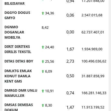
0,94
17.207.648,00
BILGISAYAR
DGGYO DOGUS
34,36
0,06
2.547.015,68
GMYO
DGNMO
8,42
0,00
DOGANLAR
62.737.407,01
MOBILYA
DIRIT DIRITEKS
24,40
1,67
1.934.969,00
DIRILIS TEKSTIL
2,73
DITAS DITAS BDY
100.496.036,62
25,56
DMLKTG EMLAK
6,09
0,50
KONUT DAMLA
31.887.858,99
KENT GMS
DMRGD DMR UNLU
10,91
0,74
166.281.146,33
MAMULLER
DMSAS DEMISAS
8,30
1,47
11.913.199,52
DOKUM