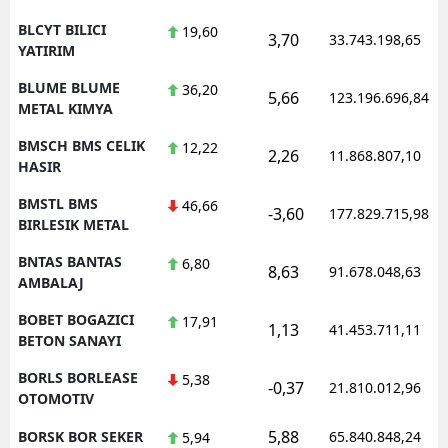
BLCYT BILICI
19,60
3,70
33.743.198,65
YATIRIM
BLUME BLUME
36,20
5,66
123.196.696,84
METAL KIMYA
BMSCH BMS CELIK
12,22
2,26
11.868.807,10
HASIR
BMSTL BMS
46,66
-3,60
177.829.715,98
BIRLESIK METAL
BNTAS BANTAS
6,80
8,63
91.678.048,63
AMBALAJ
BOBET BOGAZICI
17,91
1,13
41.453.711,11
BETON SANAYI
BORLS BORLEASE
5,38
-0,37
21.810.012,96
OTOMOTIV
5,88
BORSK BOR SEKER
65.840.848,24
5,94