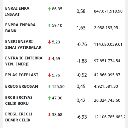
ENKAI ENKA
86,35
0,58
847.671.918,90
INSAAT
ENPRA ENPARA
59,10
1,63
2.038.133,95
BANK
ENSRI ENSARI
5,23
-0,76
114.680.039,61
SINAI YATIRIMLAR
ENTRA IC ENTERRA
4,69
-1,88
97.851.774,54
YEN. ENERJI
-0,52
EPLAS EGEPLAST
42.866.095,87
5,76
0,45
ERBOS ERBOSAN
4.921.581,30
155,50
ERCB ERCIYAS
47,90
0,42
26.324.743,60
CELIK BORU
EREGL EREGLI
38,68
-6,93
12.106.785.683,2
DEMIR CELIK