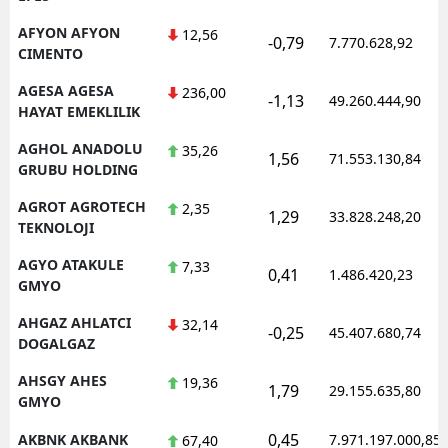
M
AFYON AFYON
12,56
-0,79
7.770.628,92
CIMENTO
İ
AGESA AGESA
236,00
-1,13
49.260.444,90
İ
HAYAT EMEKLILIK
AGHOL ANADOLU
35,26
K
1,56
71.553.130,84
GRUBU HOLDING
K
AGROT AGROTECH
2,35
1,29
33.828.248,20
TEKNOLOJI
K
AGYO ATAKULE
7,33
0,41
K
1.486.420,23
GMYO
K
AHGAZ AHLATCI
32,14
-0,25
45.407.680,74
DOGALGAZ
K
AHSGY AHES
19,36
1,79
29.155.635,80
K
GMYO
K
0,45
AKBNK AKBANK
7.971.197.000,85
67,40