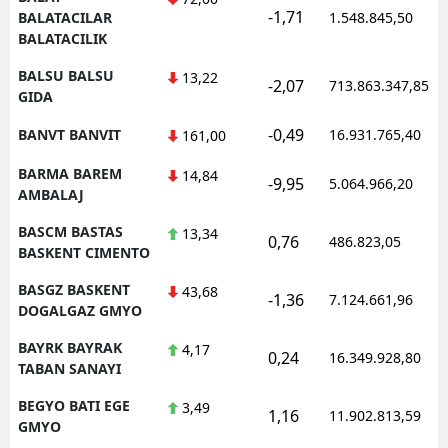
-1,71
BALATACILAR
1.548.845,50
BALATACILIK
BALSU BALSU
13,22
-2,07
713.863.347,85
GIDA
-0,49
BANVT BANVIT
16.931.765,40
161,00
BARMA BAREM
14,84
-9,95
5.064.966,20
AMBALAJ
BASCM BASTAS
13,34
0,76
486.823,05
BASKENT CIMENTO
BASGZ BASKENT
43,68
-1,36
7.124.661,96
DOGALGAZ GMYO
BAYRK BAYRAK
4,17
0,24
16.349.928,80
TABAN SANAYI
BEGYO BATI EGE
3,49
1,16
11.902.813,59
GMYO