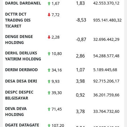
1,83
DARDL DARDANEL
42.553.370,12
1,67
DCTTR DCT
7,72
-8,53
TRADING DIS
935.141.480,32
TICARET
DENGE DENGE
2,28
-0,87
32.696.442,29
HOLDING
DERHL DERLUKS
10,80
2,86
54.288.577,48
YATIRIM HOLDING
1,07
DERIM DERIMOD
5.189.445,68
34,16
3,98
DESA DESA DERI
92.715.206,17
9,93
DESPC DESPEC
39,30
0,92
36.201.759,66
BILGISAYAR
DEVA DEVA
71,45
3,78
33.764.732,60
HOLDING
DGATE DATAGATE
107,20