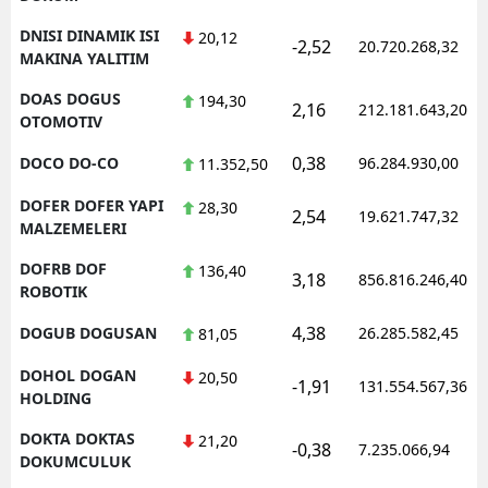
DNISI DINAMIK ISI
20,12
-2,52
20.720.268,32
MAKINA YALITIM
DOAS DOGUS
194,30
2,16
212.181.643,20
OTOMOTIV
0,38
DOCO DO-CO
96.284.930,00
11.352,50
DOFER DOFER YAPI
28,30
2,54
19.621.747,32
MALZEMELERI
DOFRB DOF
136,40
3,18
856.816.246,40
ROBOTIK
4,38
DOGUB DOGUSAN
26.285.582,45
81,05
DOHOL DOGAN
20,50
-1,91
131.554.567,36
HOLDING
DOKTA DOKTAS
21,20
-0,38
7.235.066,94
DOKUMCULUK