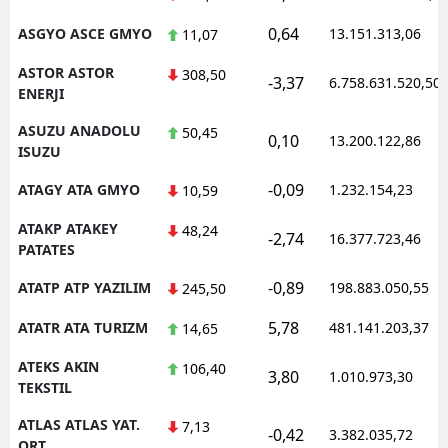
0,64
ASGYO ASCE GMYO
13.151.313,06
11,07
ASTOR ASTOR
308,50
-3,37
6.758.631.520,50
ENERJI
ASUZU ANADOLU
50,45
0,10
13.200.122,86
ISUZU
-0,09
ATAGY ATA GMYO
1.232.154,23
10,59
ATAKP ATAKEY
48,24
-2,74
16.377.723,46
PATATES
-0,89
ATATP ATP YAZILIM
198.883.050,55
245,50
5,78
ATATR ATA TURIZM
481.141.203,37
14,65
ATEKS AKIN
106,40
3,80
1.010.973,30
TEKSTIL
ATLAS ATLAS YAT.
7,13
-0,42
3.382.035,72
ORT.