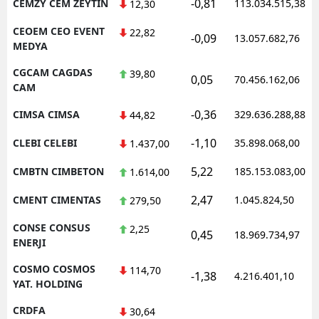
-0,81
CEMZY CEM ZEYTIN
113.034.515,38
12,30
CEOEM CEO EVENT
22,82
-0,09
13.057.682,76
MEDYA
CGCAM CAGDAS
39,80
0,05
70.456.162,06
CAM
-0,36
CIMSA CIMSA
329.636.288,88
44,82
-1,10
CLEBI CELEBI
35.898.068,00
1.437,00
5,22
CMBTN CIMBETON
185.153.083,00
1.614,00
2,47
CMENT CIMENTAS
1.045.824,50
279,50
CONSE CONSUS
2,25
0,45
18.969.734,97
ENERJI
COSMO COSMOS
114,70
-1,38
4.216.401,10
YAT. HOLDING
CRDFA
30,64