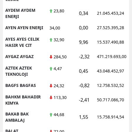
AYDEM AYDEM
23,80
0,34
21.045.453,24
ENERJI
0,00
AYEN AYEN ENERJI
27.525.395,28
34,00
AYES AYES CELIK
32,90
9,96
15.537.490,88
HASIR VE CIT
-2,32
AYGAZ AYGAZ
471.219.693,00
284,50
AZTEK AZTEK
4,47
0,45
43.048.452,97
TEKNOLOJI
-0,82
BAGFS BAGFAS
12.758.532,52
24,32
BAHKM BAHADIR
113,30
-2,41
50.717.086,70
KIMYA
BAKAB BAK
44,68
1,55
15.758.914,54
AMBALAJ
BALAT
72,00