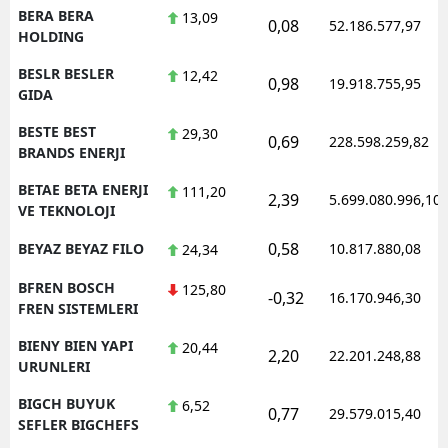
BERA BERA
13,09
0,08
52.186.577,97
HOLDING
BESLR BESLER
12,42
0,98
19.918.755,95
GIDA
BESTE BEST
29,30
0,69
228.598.259,82
BRANDS ENERJI
BETAE BETA ENERJI
111,20
2,39
5.699.080.996,10
VE TEKNOLOJI
0,58
BEYAZ BEYAZ FILO
10.817.880,08
24,34
BFREN BOSCH
125,80
-0,32
16.170.946,30
FREN SISTEMLERI
BIENY BIEN YAPI
20,44
2,20
22.201.248,88
URUNLERI
BIGCH BUYUK
6,52
0,77
29.579.015,40
SEFLER BIGCHEFS