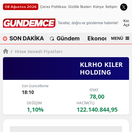
Çerez Politikası
Gizlilik İlkeleri
Künye
İletişim
08 Ağustos 2026
A
Koca
Tarafsız, doğru ve gündemce haberler!
Açık
A
SON DAKİKA
Gündem
Ekonomi
Dü
MENÜ
A
/
Hisse Senedi Fiyatları
A
KLRHO KILER
A
HOLDING
A
Son Güncelleme
A
FİYAT
18:10
78,00
A
DEĞİŞİM
HACİM(TL)
1,10%
122.140.844,95
A
B