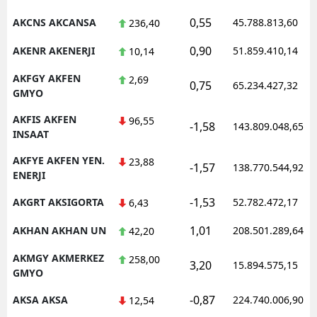
0,55
M
AKCNS AKCANSA
45.788.813,60
236,40
0,90
AKENR AKENERJI
51.859.410,14
M
10,14
AKFGY AKFEN
2,69
K
0,75
65.234.427,32
GMYO
M
AKFIS AKFEN
96,55
-1,58
143.809.048,65
INSAAT
M
AKFYE AKFEN YEN.
23,88
-1,57
138.770.544,92
ENERJI
N
-1,53
AKGRT AKSIGORTA
52.782.472,17
6,43
N
1,01
AKHAN AKHAN UN
208.501.289,64
42,20
AKMGY AKMERKEZ
258,00
3,20
15.894.575,15
GMYO
R
-0,87
AKSA AKSA
224.740.006,90
12,54
S