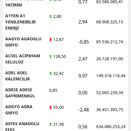
0,77
83.586.085,41
YATIRIM
E
A1YEN A1
2,80
E
2,94
YENILENEBILIR
68.908.325,15
ENERJI
E
AAGYO AGAOGLU
12,87
-0,85
85.536.212,74
E
GMYO
E
ACSEL ACIPAYAM
128,50
2,47
26.128.191,00
SELULOZ
G
ADEL ADEL
32,42
9,97
149.318.118,44
KALEMCILIK
G
ADESE ADESE
0,85
0,00
52.065.239,39
GAYRIMENKUL
H
ADGYO ADRA
55,00
-2,48
36.451.393,75
GMYO
H
AEFES ANADOLU
21,58
0,56
634.480.253,24
I
EFES