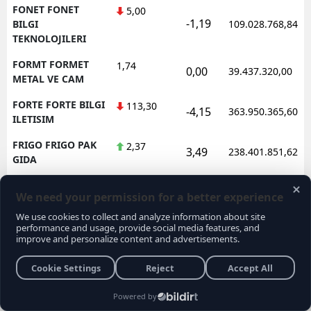
FONET FONET
5,00
-1,19
BILGI
109.028.768,84
TEKNOLOJILERI
FORMT FORMET
1,74
0,00
39.437.320,00
METAL VE CAM
FORTE FORTE BILGI
113,30
-4,15
363.950.365,60
ILETISIM
FRIGO FRIGO PAK
2,37
3,49
238.401.851,62
GIDA
FRMPL FORMUL
35,76
1,48
92.565.525,00
PLASTIK VE METAL
FROTO FORD
78,10
-0,64
1.602.362.688,95
OTOSAN
FZLGY FUZUL
10,36
-4,43
172.638.488,80
GMYO
GARAN GARANTI
127,00