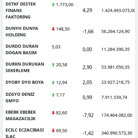
DSTKF DESTEK
1.773,00
4,29
FINANS
1.424.493.073,00
FAKTORING
DUNYH DUNYA
148,50
-1,66
56.264.124,90
HOLDING
DURDO DURAN
5,03
0,00
11.284.390,35
DOGAN BASIM
DURKN DURUKAN
20,58
2,90
53.981.050,35
SEKERLEME
2,05
DYOBY DYO BOYA
23.927.218,75
12,94
DZGYO DENIZ
7,17
0,99
7.911.539,74
GMYO
EBEBK EBEBEK
82,60
-7,92
174.464.082,00
MAGAZACILIK
ECILC ECZACIBASI
69,50
-1,42
340.990.573,30
ILAC