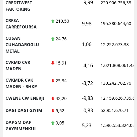
-9,99
CREDITWEST
220.906.756,38
FAKTORING
CRFSA
210,50
9,98
195.380.644,60
CARREFOURSA
CUSAN
24,76
1,06
CUHADAROGLU
12.252.073,38
METAL
CVKMD CVK
15,91
-4,16
1.021.808.061,43
MADEN
CVKMDR CVK
25,34
-3,72
130.242.702,76
MADEN - RHKP
-9,83
CWENE CW ENERJI
12.159.626.735,6
42,20
-0,83
DAGI DAGI GIYIM
52.951.670,71
9,52
DAPGM DAP
9,05
5,23
1.596.553.324,02
GAYRIMENKUL