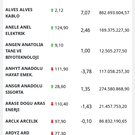
ALVES ALVES
2,12
Y
7,07
862.693.604,57
KABLO
K
ANELE ANEL
124,90
2,46
169.375.227,30
ELEKTRIK
K
ANGEN ANATOLIA
9,10
O
1,00
TANI VE
12.505.277,50
BIYOTEKNOLOJI
D
ANHYT ANADOLU
111,90
-3,78
117.058.257,30
HAYAT EMEK.
ANSGR ANADOLU
28,60
1,35
274.580.868,90
SIGORTA
ARASE DOGU ARAS
110,40
-1,43
21.457.753,20
ENERJI
-0,10
ARCLK ARCELIK
86.832.190,65
97,90
ARDYZ ARD
77,30