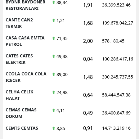
BYDNR BAYDONER
38,34
1,91
36.399.523,46
RESTORANLARI
CANTE CAN2
1,21
1,68
199.678.042,27
TERMIK
CASA CASA EMTIA
71,45
2,00
578.180,45
PETROL
CATES CATES
49,38
0,04
100.286.417,16
ELEKTRIK
CCOLA COCA COLA
89,00
1,48
390.245.737,55
ICECEK
CELHA CELIK
24,98
0,64
58.444.547,38
HALAT
CEMAS CEMAS
4,11
0,49
36.400.847,69
DOKUM
0,91
CEMTS CEMTAS
14.713.219,16
8,85