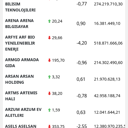
-0,77
BILISIM
274.219.710,30
TEKNOLOJILERI
ARENA ARENA
20,24
0,90
16.381.449,10
BILGISAYAR
ARFYE ARF BIO
29,66
-4,20
YENILENEBILIR
518.871.666,06
ENERJI
ARMGD ARMADA
195,70
-0,96
214.302.490,60
GIDA
ARSAN ARSAN
3,32
0,61
21.970.628,13
HOLDING
ARTMS ARTEMIS
38,20
-0,78
42.958.188,74
HALI
ARZUM ARZUM EV
1,59
0,63
12.041.644,21
ALETLERI
-2,55
ASELS ASELSAN
12.380.970.235,5
353,75