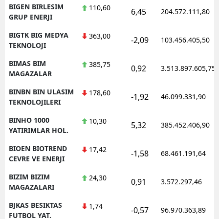
BIGEN BIRLESIM
110,60
6,45
204.572.111,80
GRUP ENERJI
BIGTK BIG MEDYA
363,00
-2,09
103.456.405,50
TEKNOLOJI
BIMAS BIM
385,75
0,92
3.513.897.605,75
MAGAZALAR
BINBN BIN ULASIM
178,60
-1,92
46.099.331,90
TEKNOLOJILERI
BINHO 1000
10,30
5,32
385.452.406,90
YATIRIMLAR HOL.
BIOEN BIOTREND
17,42
-1,58
68.461.191,64
CEVRE VE ENERJI
BIZIM BIZIM
24,30
0,91
3.572.297,46
MAGAZALARI
BJKAS BESIKTAS
1,74
-0,57
96.970.363,89
FUTBOL YAT.