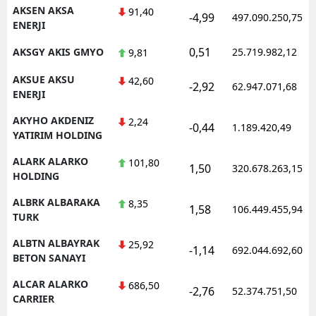
AKSEN AKSA
91,40
-4,99
497.090.250,75
ENERJI
0,51
AKSGY AKIS GMYO
25.719.982,12
9,81
S
AKSUE AKSU
42,60
S
-2,92
62.947.071,68
ENERJI
S
AKYHO AKDENIZ
2,24
-0,44
1.189.420,49
YATIRIM HOLDING
T
ALARK ALARKO
101,80
1,50
320.678.263,15
T
HOLDING
T
ALBRK ALBARAKA
8,35
1,58
106.449.455,94
TURK
T
ALBTN ALBAYRAK
25,92
-1,14
692.044.692,60
Ş
BETON SANAYI
ALCAR ALARKO
U
686,50
-2,76
52.374.751,50
CARRIER
V