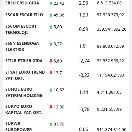
2,99
ERSU ERSU GIDA
8.513.734,00
23,42
1,20
ESCAR ESCAR FILO
97.326.379,02
45,36
ESCOM ESCORT
5,80
0,69
339.541.892,26
TEKNOLOJI
ESEN ESENBOGA
3,37
1,51
89.808.012,69
ELEKTRIK
-2,74
ETILR ETILER GIDA
35.532.958,52
5,69
ETYAT EURO TREND
13,71
-0,22
11.194.021,90
YAT. ORT.
EUHOL EURO
10,62
1,14
4.711.381,05
YATIRIM HOLDING
EUKYO EURO
12,80
-0,78
9.221.557,99
KAPITAL YAT. ORT.
EUPWR
91,70
0,66
EUROPOWER
911.874.814,50