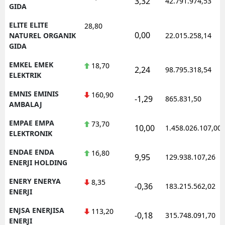
3,32
42.791.974,53
GIDA
ELITE ELITE
28,80
0,00
NATUREL ORGANIK
22.015.258,14
GIDA
EMKEL EMEK
18,70
2,24
98.795.318,54
ELEKTRIK
EMNIS EMINIS
160,90
-1,29
865.831,50
AMBALAJ
EMPAE EMPA
73,70
10,00
1.458.026.107,00
ELEKTRONIK
ENDAE ENDA
16,80
9,95
129.938.107,26
ENERJI HOLDING
ENERY ENERYA
8,35
-0,36
183.215.562,02
ENERJI
ENJSA ENERJISA
113,20
-0,18
315.748.091,70
ENERJI