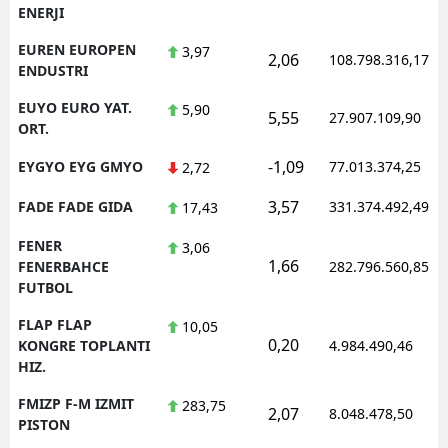
ENERJI
EUREN EUROPEN
3,97
2,06
108.798.316,17
ENDUSTRI
EUYO EURO YAT.
5,90
5,55
27.907.109,90
ORT.
-1,09
EYGYO EYG GMYO
77.013.374,25
2,72
3,57
FADE FADE GIDA
331.374.492,49
17,43
FENER
3,06
1,66
FENERBAHCE
282.796.560,85
FUTBOL
FLAP FLAP
10,05
0,20
KONGRE TOPLANTI
4.984.490,46
HIZ.
FMIZP F-M IZMIT
283,75
2,07
8.048.478,50
PISTON