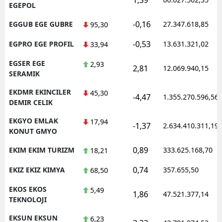
EGEPOL
-0,16
EGGUB EGE GUBRE
27.347.618,85
95,30
-0,53
EGPRO EGE PROFIL
13.631.321,02
33,94
EGSER EGE
2,93
2,81
12.069.940,15
SERAMIK
EKDMR EKINCILER
45,30
-4,47
1.355.270.596,56
DEMIR CELIK
EKGYO EMLAK
17,94
-1,37
2.634.410.311,19
KONUT GMYO
0,89
EKIM EKIM TURIZM
333.625.168,70
18,21
0,74
EKIZ EKIZ KIMYA
357.655,50
68,50
EKOS EKOS
5,49
1,86
47.521.377,14
TEKNOLOJI
EKSUN EKSUN
6,23