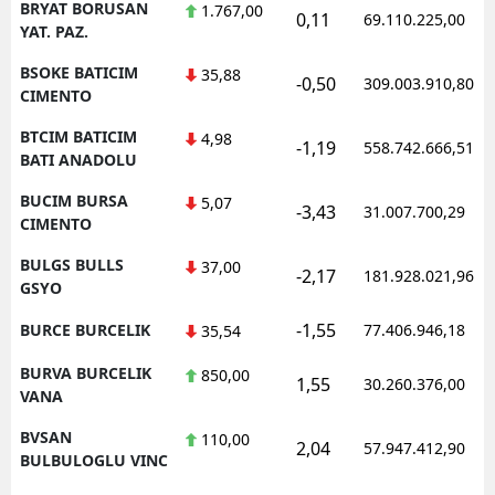
BRYAT BORUSAN
1.767,00
0,11
69.110.225,00
YAT. PAZ.
BSOKE BATICIM
35,88
-0,50
309.003.910,80
CIMENTO
BTCIM BATICIM
4,98
-1,19
558.742.666,51
BATI ANADOLU
BUCIM BURSA
5,07
-3,43
31.007.700,29
CIMENTO
BULGS BULLS
37,00
-2,17
181.928.021,96
GSYO
-1,55
BURCE BURCELIK
77.406.946,18
35,54
BURVA BURCELIK
850,00
1,55
30.260.376,00
VANA
BVSAN
110,00
2,04
57.947.412,90
BULBULOGLU VINC