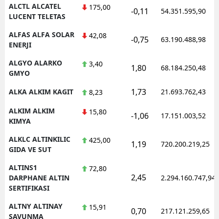
ALCTL ALCATEL
175,00
-0,11
54.351.595,90
LUCENT TELETAS
Y
ALFAS ALFA SOLAR
42,08
Z
-0,75
63.190.488,98
ENERJI
A
ALGYO ALARKO
3,40
1,80
68.184.250,48
GMYO
B
1,73
ALKA ALKIM KAGIT
21.693.762,43
8,23
ALKIM ALKIM
15,80
-1,06
17.151.003,52
K
KIMYA
B
ALKLC ALTINKILIC
425,00
1,19
720.200.219,25
GIDA VE SUT
Ş
ALTINS1
72,80
2,45
DARPHANE ALTIN
2.294.160.747,94
B
SERTIFIKASI
A
ALTNY ALTINAY
15,91
0,70
217.121.259,65
SAVUNMA
I