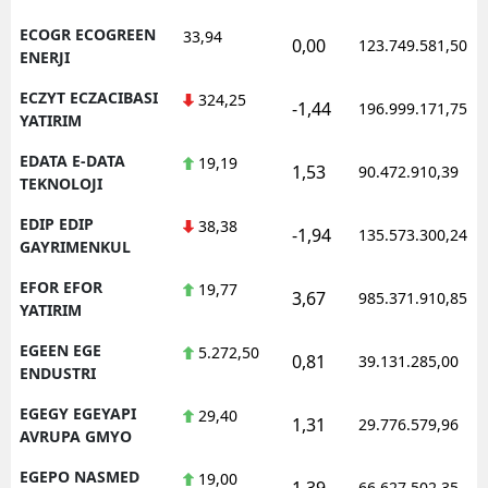
ECOGR ECOGREEN
33,94
0,00
123.749.581,50
ENERJI
ECZYT ECZACIBASI
324,25
-1,44
196.999.171,75
YATIRIM
EDATA E-DATA
19,19
1,53
90.472.910,39
TEKNOLOJI
EDIP EDIP
38,38
-1,94
135.573.300,24
GAYRIMENKUL
EFOR EFOR
19,77
3,67
985.371.910,85
YATIRIM
EGEEN EGE
5.272,50
0,81
39.131.285,00
ENDUSTRI
EGEGY EGEYAPI
29,40
1,31
29.776.579,96
AVRUPA GMYO
EGEPO NASMED
19,00
1,39
66.627.502,35