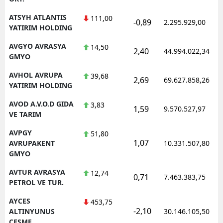
ATSYH ATLANTIS
111,00
-0,89
2.295.929,00
YATIRIM HOLDING
AVGYO AVRASYA
14,50
2,40
44.994.022,34
GMYO
AVHOL AVRUPA
39,68
2,69
69.627.858,26
YATIRIM HOLDING
AVOD A.V.O.D GIDA
3,83
1,59
9.570.527,97
VE TARIM
AVPGY
51,80
1,07
AVRUPAKENT
10.331.507,80
GMYO
AVTUR AVRASYA
12,74
0,71
7.463.383,75
PETROL VE TUR.
AYCES
453,75
-2,10
ALTINYUNUS
30.146.105,50
CESME