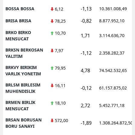
-1,13
BOSSA BOSSA
10.361.008,49
6,12
-0,82
BRISA BRISA
8.877.952,10
78,25
BRKO BIRKO
10,70
1,71
3.114.636,70
MENSUCAT
BRKSN BERKOSAN
7,97
-1,12
2.358.282,37
YALITIM
BRKVY BIRIKIM
79,95
4,78
74.542.532,65
VARLIK YONETIM
BRLSM BIRLESIM
16,11
-0,12
61.157.875,02
MUHENDISLIK
BRMEN BIRLIK
18,10
2,72
5.452.771,18
MENSUCAT
BRSAN BORUSAN
572,00
-1,89
1.308.264.872,50
BORU SANAYI