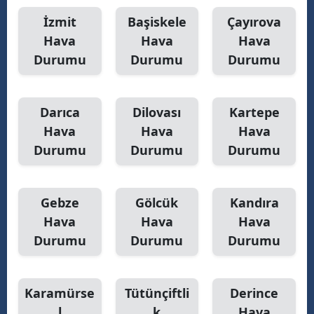
İzmit
Başiskele
Çayırova
M
Hava
Hava
Hava
M
Durumu
Durumu
Durumu
K
M
Darıca
Dilovası
Kartepe
Hava
Hava
Hava
M
Durumu
Durumu
Durumu
N
Gebze
Gölcük
Kandıra
Hava
Hava
Hava
N
Durumu
Durumu
Durumu
R
Karamürse
Tütünçiftli
Derince
S
l
k
Hava