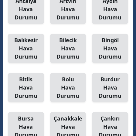
Antalya
Artvin
Aydın
Hava
Hava
Hava
Y
Durumu
Durumu
Durumu
Z
A
Balıkesir
Bilecik
Bingöl
Hava
Hava
Hava
B
Durumu
Durumu
Durumu
K
Bitlis
Bolu
Burdur
B
Hava
Hava
Hava
Durumu
Durumu
Durumu
Ş
B
Bursa
Çanakkale
Çankırı
A
Hava
Hava
Hava
Durumu
Durumu
Durumu
I