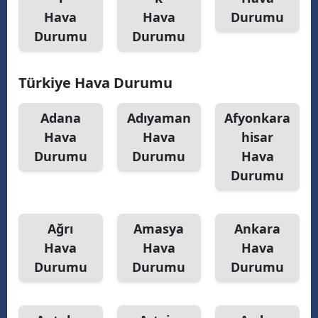
Hava
Hava
Durumu
Durumu
Durumu
S
Türkiye Hava Durumu
S
S
Adana
Adıyaman
Afyonkara
Hava
Hava
hisar
T
Durumu
Durumu
Hava
T
Durumu
T
Ağrı
Amasya
Ankara
T
Hava
Hava
Hava
Ş
Durumu
Durumu
Durumu
U
V