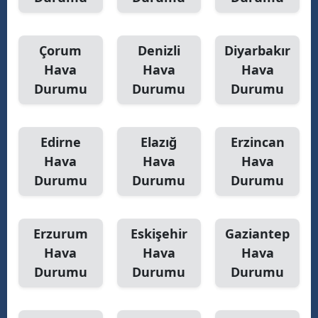
Y
Çorum
Denizli
Diyarbakır
K
Hava
Hava
Hava
K
Durumu
Durumu
Durumu
O
Edirne
Elazığ
Erzincan
D
Hava
Hava
Hava
Durumu
Durumu
Durumu
Erzurum
Eskişehir
Gaziantep
Hava
Hava
Hava
Durumu
Durumu
Durumu