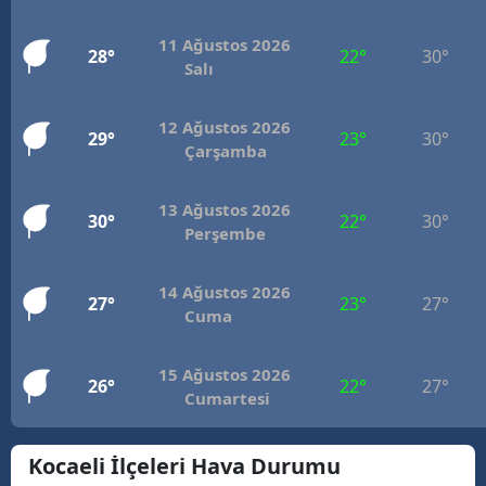
M
11 Ağustos 2026
28°
22°
30°
Salı
İ
İ
12 Ağustos 2026
29°
23°
30°
Çarşamba
K
K
13 Ağustos 2026
30°
22°
30°
Perşembe
K
14 Ağustos 2026
K
27°
23°
27°
Cuma
K
15 Ağustos 2026
26°
22°
27°
K
Cumartesi
K
Kocaeli İlçeleri Hava Durumu
K