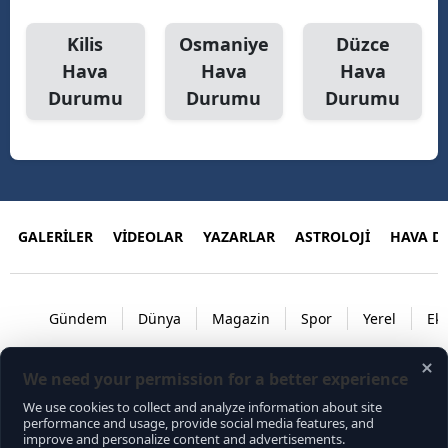
Kilis
Osmaniye
Düzce
Hava
Hava
Hava
Durumu
Durumu
Durumu
GALERİLER
VİDEOLAR
YAZARLAR
ASTROLOJİ
HAVA 
Gündem
Dünya
Magazin
Spor
Yerel
Ek