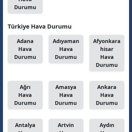
Durumu
S
Türkiye Hava Durumu
S
Adana
Adıyaman
Afyonkara
S
Hava
Hava
hisar
Durumu
Durumu
Hava
T
Durumu
T
T
Ağrı
Amasya
Ankara
Hava
Hava
Hava
T
Durumu
Durumu
Durumu
Ş
U
Antalya
Artvin
Aydın
V