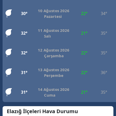
M
10 Ağustos 2026
30°
22°
34°
Pazartesi
İ
İ
11 Ağustos 2026
32°
21°
35°
Salı
K
K
12 Ağustos 2026
32°
22°
35°
Çarşamba
K
13 Ağustos 2026
K
31°
22°
36°
Perşembe
K
14 Ağustos 2026
31°
21°
35°
K
Cuma
K
Elazığ İlçeleri Hava Durumu
K