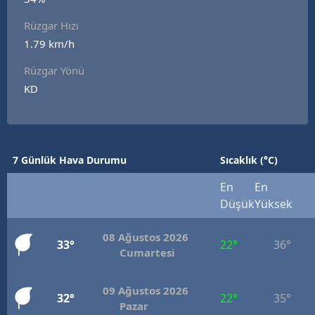
E
Rüzgar Hızı
1.79 km/h
E
Rüzgar Yönü
E
KD
E
E
7 Günlük Hava Durumu
Sıcaklık (°C)
G
En
En
G
Düşük
Yüksek
08 Ağustos 2026
33°
22°
36°
H
Cumartesi
H
09 Ağustos 2026
32°
22°
35°
Pazar
I