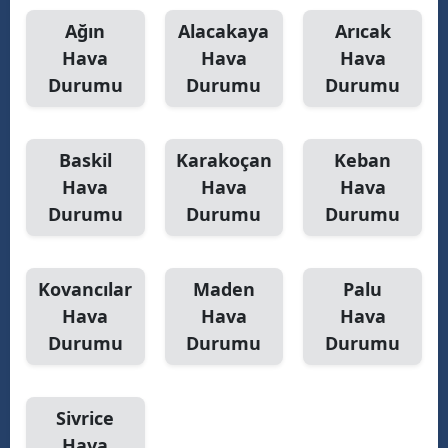
Ağın
Alacakaya
Arıcak
M
Hava
Hava
Hava
M
Durumu
Durumu
Durumu
K
M
Baskil
Karakoçan
Keban
Hava
Hava
Hava
M
Durumu
Durumu
Durumu
N
Kovancılar
Maden
Palu
Hava
Hava
Hava
N
Durumu
Durumu
Durumu
R
Sivrice
S
Hava