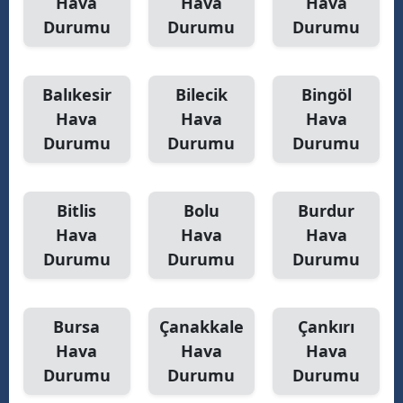
Hava
Hava
Hava
Durumu
Durumu
Durumu
Y
Z
Balıkesir
Bilecik
Bingöl
A
Hava
Hava
Hava
Durumu
Durumu
Durumu
B
Bitlis
Bolu
Burdur
K
Hava
Hava
Hava
B
Durumu
Durumu
Durumu
Ş
Bursa
Çanakkale
Çankırı
B
Hava
Hava
Hava
A
Durumu
Durumu
Durumu
I