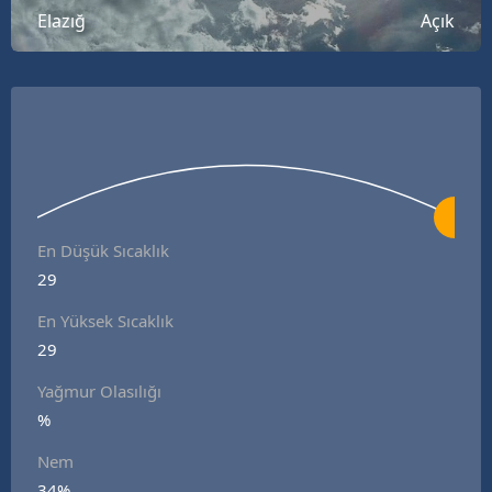
Elazığ
Açık
B
B
B
B
B
B
En Düşük Sıcaklık
29
Ç
En Yüksek Sıcaklık
Ç
29
Yağmur Olasılığı
%
D
Nem
D
34%