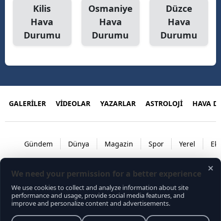
Kilis
Osmaniye
Düzce
Hava
Hava
Hava
Durumu
Durumu
Durumu
GALERİLER
VİDEOLAR
YAZARLAR
ASTROLOJİ
HAVA 
Gündem
Dünya
Magazin
Spor
Yerel
Ek
RSS
Copyright © 2026 . Her hakkı saklıdır.