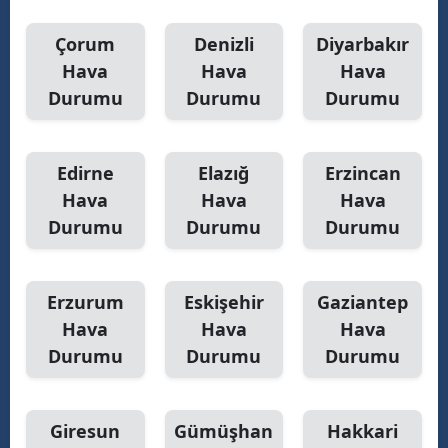
Y
Çorum
Denizli
Diyarbakır
Hava
Hava
Hava
K
Durumu
Durumu
Durumu
K
O
Edirne
Elazığ
Erzincan
Hava
Hava
Hava
D
Durumu
Durumu
Durumu
Erzurum
Eskişehir
Gaziantep
Hava
Hava
Hava
Durumu
Durumu
Durumu
Giresun
Gümüşhan
Hakkari