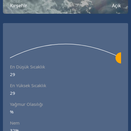
Kırşehir
Açık
B
B
B
B
B
B
En Düşük Sıcaklık
29
Ç
En Yüksek Sıcaklık
Ç
29
Yağmur Olasılığı
%
D
Nem
D
32%