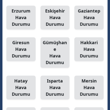
Y
Erzurum
Eskişehir
Gaziantep
Hava
Hava
Hava
K
Durumu
Durumu
Durumu
K
O
Giresun
Gümüşhan
Hakkari
Hava
e
Hava
D
Durumu
Hava
Durumu
Durumu
Hatay
Isparta
Mersin
Hava
Hava
Hava
Durumu
Durumu
Durumu