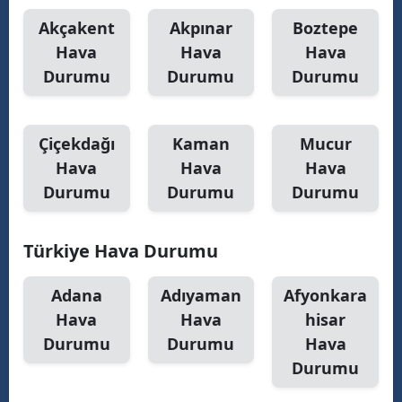
Akçakent
Akpınar
Boztepe
M
Hava
Hava
Hava
M
Durumu
Durumu
Durumu
K
M
Çiçekdağı
Kaman
Mucur
Hava
Hava
Hava
M
Durumu
Durumu
Durumu
Türkiye Hava Durumu
N
N
Adana
Adıyaman
Afyonkara
Hava
Hava
hisar
Durumu
Durumu
Hava
R
Durumu
S