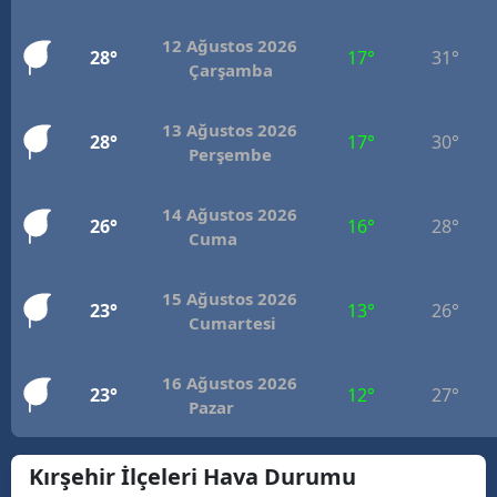
M
12 Ağustos 2026
28°
17°
31°
Çarşamba
İ
İ
13 Ağustos 2026
28°
17°
30°
Perşembe
K
K
14 Ağustos 2026
26°
16°
28°
Cuma
K
15 Ağustos 2026
K
23°
13°
26°
Cumartesi
K
16 Ağustos 2026
23°
12°
27°
K
Pazar
K
Kırşehir İlçeleri Hava Durumu
K