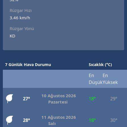
E
Rüzgar Hızı
3.46 km/h
E
Rüzgar Yönü
E
KD
E
E
7 Günlük Hava Durumu
Sıcaklık (°C)
G
En
En
G
Düşük
Yüksek
10 Ağustos 2026
27°
18°
29°
H
Pazartesi
H
11 Ağustos 2026
28°
18°
30°
Salı
I