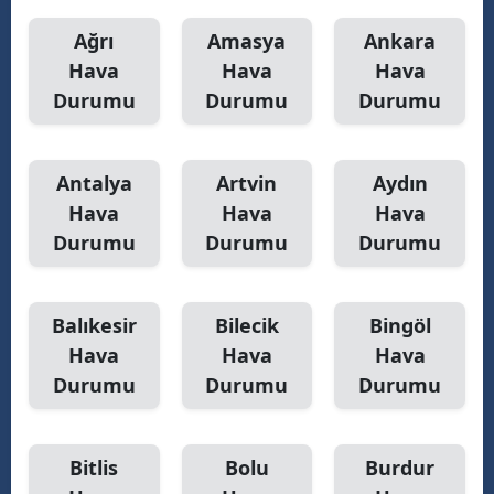
Ağrı
Amasya
Ankara
Hava
Hava
Hava
S
Durumu
Durumu
Durumu
S
S
Antalya
Artvin
Aydın
Hava
Hava
Hava
T
Durumu
Durumu
Durumu
T
T
Balıkesir
Bilecik
Bingöl
Hava
Hava
Hava
T
Durumu
Durumu
Durumu
Ş
U
Bitlis
Bolu
Burdur
V