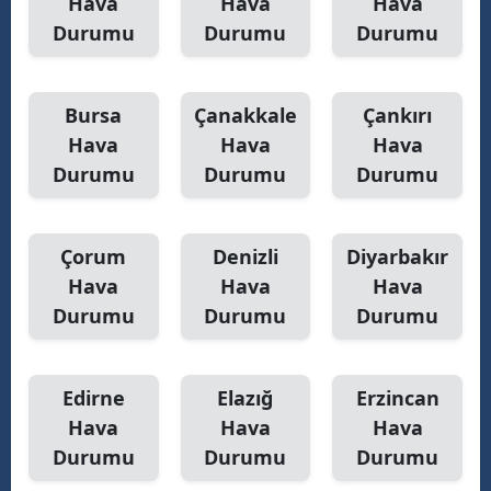
Hava
Hava
Hava
Durumu
Durumu
Durumu
Y
Z
Bursa
Çanakkale
Çankırı
A
Hava
Hava
Hava
Durumu
Durumu
Durumu
B
Çorum
Denizli
Diyarbakır
K
Hava
Hava
Hava
B
Durumu
Durumu
Durumu
Ş
Edirne
Elazığ
Erzincan
B
Hava
Hava
Hava
A
Durumu
Durumu
Durumu
I