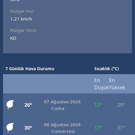
E
Rüzgar Hızı
1.21 km/h
E
Rüzgar Yönü
E
KD
E
E
7 Günlük Hava Durumu
Sıcaklık (°C)
G
En
En
G
Düşük
Yüksek
07 Ağustos 2026
26°
12°
29°
H
Cuma
H
08 Ağustos 2026
30°
17°
31°
Cumartesi
I