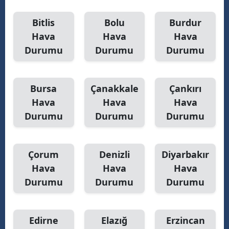
Y
Bitlis
Bolu
Burdur
Hava
Hava
Hava
K
Durumu
Durumu
Durumu
K
O
Bursa
Çanakkale
Çankırı
Hava
Hava
Hava
D
Durumu
Durumu
Durumu
Çorum
Denizli
Diyarbakır
Hava
Hava
Hava
Durumu
Durumu
Durumu
Edirne
Elazığ
Erzincan