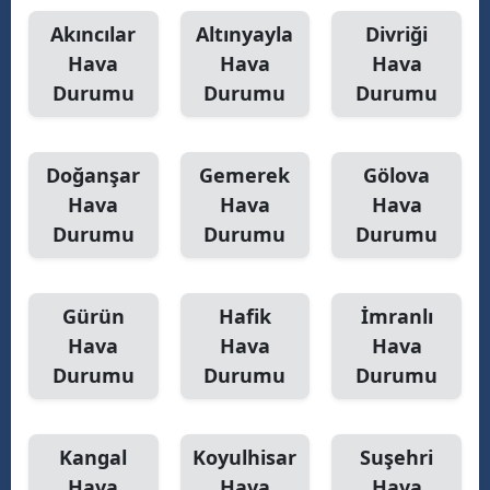
Akıncılar
Altınyayla
Divriği
M
Hava
Hava
Hava
M
Durumu
Durumu
Durumu
K
M
Doğanşar
Gemerek
Gölova
Hava
Hava
Hava
M
Durumu
Durumu
Durumu
N
Gürün
Hafik
İmranlı
Hava
Hava
Hava
N
Durumu
Durumu
Durumu
R
Kangal
Koyulhisar
Suşehri
S
Hava
Hava
Hava