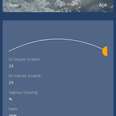
Sivas
Açık
B
B
B
B
B
B
En Düşük Sıcaklık
23
Ç
En Yüksek Sıcaklık
Ç
23
Yağmur Olasılığı
%
D
Nem
D
36%