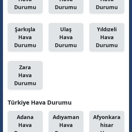
Durumu
Durumu
Durumu
S
Şarkışla
Ulaş
Yıldızeli
S
Hava
Hava
Hava
Durumu
Durumu
Durumu
S
T
Zara
T
Hava
Durumu
T
T
Türkiye Hava Durumu
Ş
Adana
Adıyaman
Afyonkara
U
Hava
Hava
hisar
V