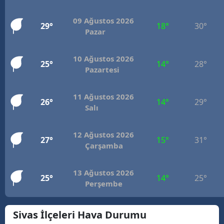
M
09 Ağustos 2026
29°
18°
30°
Pazar
İ
İ
10 Ağustos 2026
25°
14°
28°
Pazartesi
K
K
11 Ağustos 2026
26°
14°
29°
Salı
K
12 Ağustos 2026
K
27°
15°
31°
Çarşamba
K
13 Ağustos 2026
25°
14°
25°
K
Perşembe
K
Sivas İlçeleri Hava Durumu
K