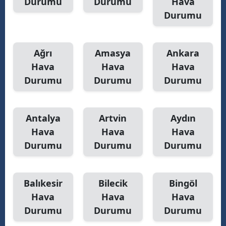
Durumu
Durumu
Hava
Durumu
Y
Z
Ağrı
Amasya
Ankara
A
Hava
Hava
Hava
Durumu
Durumu
Durumu
B
Antalya
Artvin
Aydın
K
Hava
Hava
Hava
B
Durumu
Durumu
Durumu
Ş
Balıkesir
Bilecik
Bingöl
B
Hava
Hava
Hava
A
Durumu
Durumu
Durumu
I