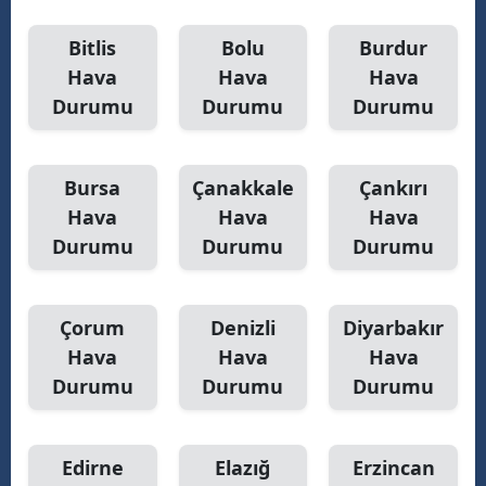
Y
Bitlis
Bolu
Burdur
Hava
Hava
Hava
K
Durumu
Durumu
Durumu
K
O
Bursa
Çanakkale
Çankırı
Hava
Hava
Hava
D
Durumu
Durumu
Durumu
Çorum
Denizli
Diyarbakır
Hava
Hava
Hava
Durumu
Durumu
Durumu
Edirne
Elazığ
Erzincan