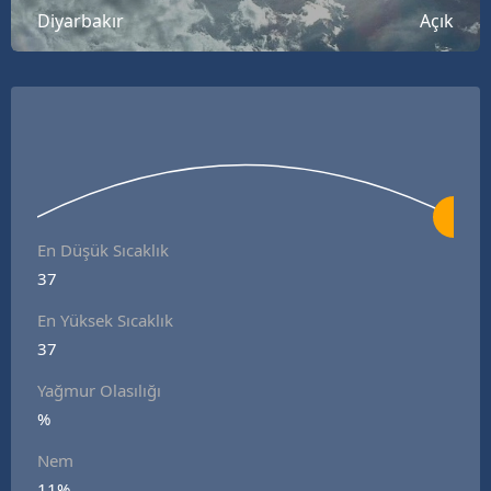
Diyarbakır
Açık
B
B
B
B
B
B
En Düşük Sıcaklık
37
Ç
En Yüksek Sıcaklık
Ç
37
Yağmur Olasılığı
%
D
Nem
D
11%