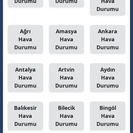
Durumu
Durumu
Hava
Durumu
Y
Z
Ağrı
Amasya
Ankara
A
Hava
Hava
Hava
Durumu
Durumu
Durumu
B
Antalya
Artvin
Aydın
K
Hava
Hava
Hava
B
Durumu
Durumu
Durumu
Ş
Balıkesir
Bilecik
Bingöl
B
Hava
Hava
Hava
A
Durumu
Durumu
Durumu
I