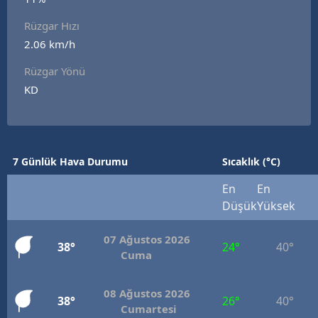
E
Rüzgar Hızı
2.06 km/h
E
Rüzgar Yönü
E
KD
E
E
7 Günlük Hava Durumu
Sıcaklık (°C)
G
En
En
G
Düşük
Yüksek
07 Ağustos 2026
38°
24°
40°
H
Cuma
H
08 Ağustos 2026
38°
26°
40°
Cumartesi
I