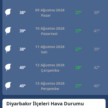
M
09 Ağustos 2026
38°
27°
39°
Pazar
İ
İ
10 Ağustos 2026
39°
27°
41°
Pazartesi
K
K
11 Ağustos 2026
38°
27°
39°
Salı
K
12 Ağustos 2026
K
40°
28°
42°
Çarşamba
K
13 Ağustos 2026
40°
27°
40°
K
Perşembe
K
Diyarbakır İlçeleri Hava Durumu
K