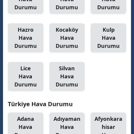
Durumu
Durumu
Durumu
S
Hazro
Kocaköy
Kulp
S
Hava
Hava
Hava
Durumu
Durumu
Durumu
S
T
Lice
Silvan
T
Hava
Hava
Durumu
Durumu
T
T
Türkiye Hava Durumu
Ş
Adana
Adıyaman
Afyonkara
U
Hava
Hava
hisar
V