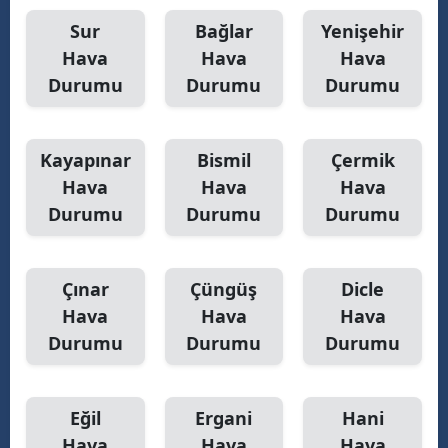
Sur
Bağlar
Yenişehir
M
Hava
Hava
Hava
M
Durumu
Durumu
Durumu
K
M
Kayapınar
Bismil
Çermik
Hava
Hava
Hava
M
Durumu
Durumu
Durumu
N
Çınar
Çüngüş
Dicle
Hava
Hava
Hava
N
Durumu
Durumu
Durumu
R
Eğil
Ergani
Hani
S
Hava
Hava
Hava