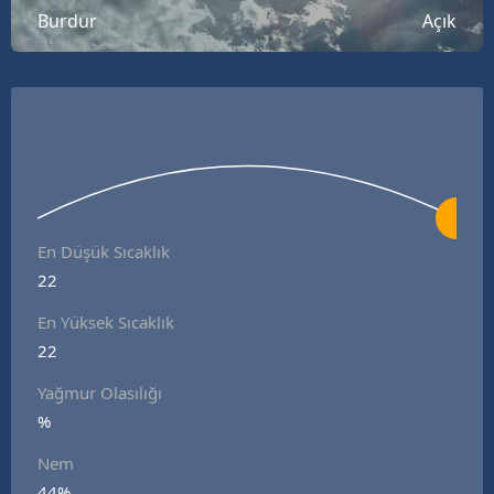
Burdur
Açık
B
B
B
B
B
B
En Düşük Sıcaklık
22
Ç
En Yüksek Sıcaklık
Ç
22
Yağmur Olasılığı
%
D
Nem
D
44%