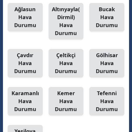
Ağlasun
Altınyayla(
Bucak
M
Hava
Dirmil)
Hava
M
Durumu
Hava
Durumu
Durumu
K
M
Çavdır
Çeltikçi
Gölhisar
M
Hava
Hava
Hava
Durumu
Durumu
Durumu
N
Karamanlı
Kemer
Tefenni
N
Hava
Hava
Hava
Durumu
Durumu
Durumu
R
S
Yeşilova