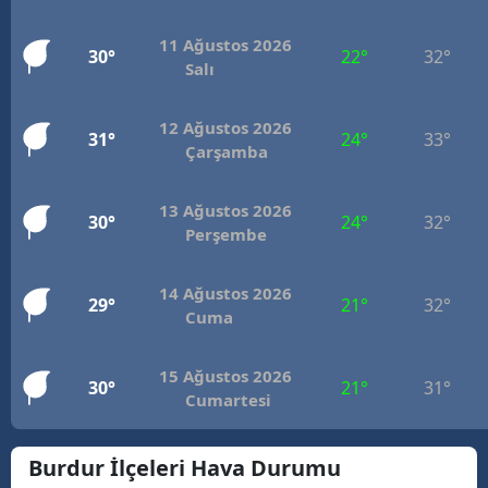
M
11 Ağustos 2026
30°
22°
32°
Salı
İ
İ
12 Ağustos 2026
31°
24°
33°
Çarşamba
K
K
13 Ağustos 2026
30°
24°
32°
Perşembe
K
14 Ağustos 2026
K
29°
21°
32°
Cuma
K
15 Ağustos 2026
30°
21°
31°
K
Cumartesi
K
Burdur İlçeleri Hava Durumu
K