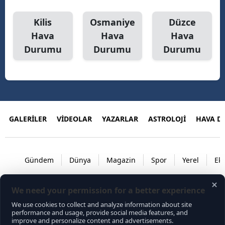
Kilis
Osmaniye
Düzce
Hava
Hava
Hava
Durumu
Durumu
Durumu
GALERİLER
VİDEOLAR
YAZARLAR
ASTROLOJİ
HAVA 
Gündem
Dünya
Magazin
Spor
Yerel
Ek