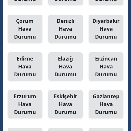
Y
Çorum
Denizli
Diyarbakır
K
Hava
Hava
Hava
K
Durumu
Durumu
Durumu
O
Edirne
Elazığ
Erzincan
D
Hava
Hava
Hava
Durumu
Durumu
Durumu
Erzurum
Eskişehir
Gaziantep
Hava
Hava
Hava
Durumu
Durumu
Durumu