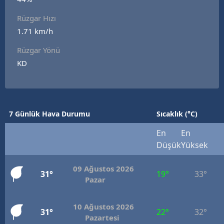
E
Rüzgar Hızı
1.71 km/h
E
Rüzgar Yönü
E
KD
E
E
7 Günlük Hava Durumu
Sıcaklık (°C)
G
En
En
G
Düşük
Yüksek
09 Ağustos 2026
31°
19°
33°
H
Pazar
H
10 Ağustos 2026
31°
22°
32°
Pazartesi
I