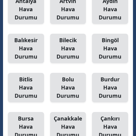
Antalya
Artvin
Aydın
Hava
Hava
Hava
Y
Durumu
Durumu
Durumu
Z
A
Balıkesir
Bilecik
Bingöl
Hava
Hava
Hava
B
Durumu
Durumu
Durumu
K
Bitlis
Bolu
Burdur
B
Hava
Hava
Hava
Durumu
Durumu
Durumu
Ş
B
Bursa
Çanakkale
Çankırı
A
Hava
Hava
Hava
Durumu
Durumu
Durumu
I