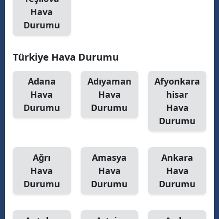
Hava
Durumu
S
Türkiye Hava Durumu
S
S
Adana
Adıyaman
Afyonkara
Hava
Hava
hisar
T
Durumu
Durumu
Hava
T
Durumu
T
Ağrı
Amasya
Ankara
T
Hava
Hava
Hava
Ş
Durumu
Durumu
Durumu
U
V