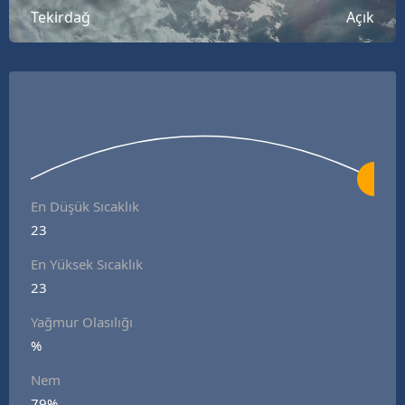
Tekirdağ
Açık
B
B
B
B
B
B
En Düşük Sıcaklık
23
Ç
En Yüksek Sıcaklık
Ç
23
Yağmur Olasılığı
%
D
Nem
D
79%