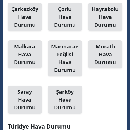
Çerkezköy
Çorlu
Hayrabolu
M
Hava
Hava
Hava
M
Durumu
Durumu
Durumu
K
M
Malkara
Marmarae
Muratlı
Hava
reğlisi
Hava
M
Durumu
Hava
Durumu
Durumu
N
Saray
Şarköy
N
Hava
Hava
Durumu
Durumu
R
Türkiye Hava Durumu
S