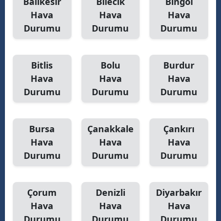
Balıkesir
Bilecik
Bingöl
Hava
Hava
Hava
Y
Durumu
Durumu
Durumu
Z
A
Bitlis
Bolu
Burdur
Hava
Hava
Hava
B
Durumu
Durumu
Durumu
K
Bursa
Çanakkale
Çankırı
B
Hava
Hava
Hava
Durumu
Durumu
Durumu
Ş
B
Çorum
Denizli
Diyarbakır
A
Hava
Hava
Hava
Durumu
Durumu
Durumu
I