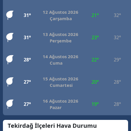
M
12 Ağustos 2026
31°
21°
32°
Çarşamba
İ
İ
13 Ağustos 2026
31°
23°
32°
Perşembe
K
K
14 Ağustos 2026
28°
22°
29°
Cuma
K
15 Ağustos 2026
K
27°
20°
28°
Cumartesi
K
16 Ağustos 2026
27°
19°
28°
K
Pazar
K
Tekirdağ İlçeleri Hava Durumu
K