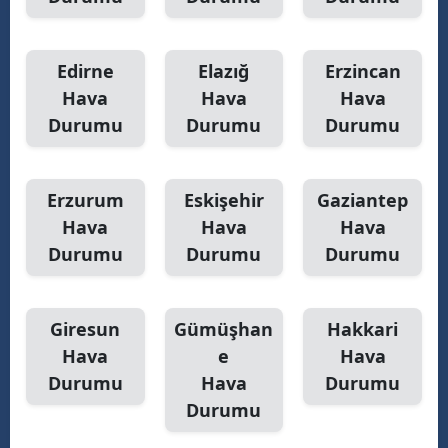
Y
Edirne
Elazığ
Erzincan
K
Hava
Hava
Hava
K
Durumu
Durumu
Durumu
O
Erzurum
Eskişehir
Gaziantep
D
Hava
Hava
Hava
Durumu
Durumu
Durumu
Giresun
Gümüşhan
Hakkari
Hava
e
Hava
Durumu
Hava
Durumu
Durumu