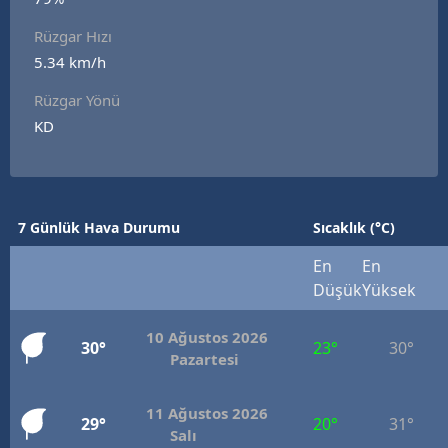
E
Rüzgar Hızı
5.34 km/h
E
Rüzgar Yönü
E
KD
E
E
7 Günlük Hava Durumu
Sıcaklık (°C)
G
En
En
G
Düşük
Yüksek
10 Ağustos 2026
30°
23°
30°
H
Pazartesi
H
11 Ağustos 2026
29°
20°
31°
Salı
I