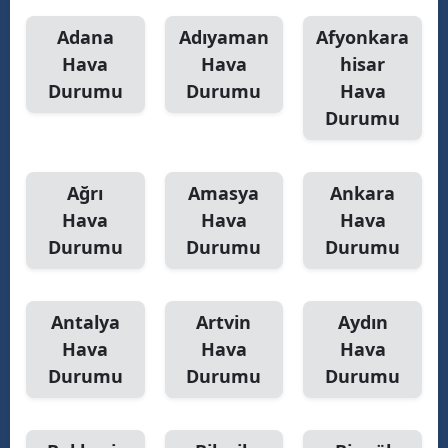
Adana
Adıyaman
Afyonkara
Hava
Hava
hisar
S
Durumu
Durumu
Hava
Durumu
S
S
Ağrı
Amasya
Ankara
T
Hava
Hava
Hava
T
Durumu
Durumu
Durumu
T
Antalya
Artvin
Aydın
T
Hava
Hava
Hava
Ş
Durumu
Durumu
Durumu
U
V