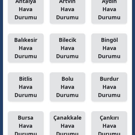
Antalya
Artvin
Aydın
Hava
Hava
Hava
Y
Durumu
Durumu
Durumu
Z
A
Balıkesir
Bilecik
Bingöl
Hava
Hava
Hava
B
Durumu
Durumu
Durumu
K
Bitlis
Bolu
Burdur
B
Hava
Hava
Hava
Durumu
Durumu
Durumu
Ş
B
Bursa
Çanakkale
Çankırı
A
Hava
Hava
Hava
Durumu
Durumu
Durumu
I