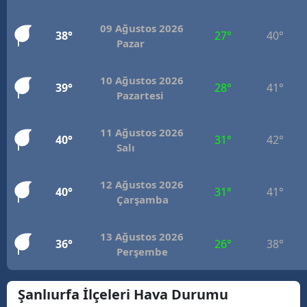
M
09 Ağustos 2026
38°
27°
40°
Pazar
İ
İ
10 Ağustos 2026
39°
28°
41°
Pazartesi
K
K
11 Ağustos 2026
40°
31°
42°
Salı
K
12 Ağustos 2026
K
40°
31°
41°
Çarşamba
K
13 Ağustos 2026
36°
26°
38°
K
Perşembe
K
Şanlıurfa İlçeleri Hava Durumu
K