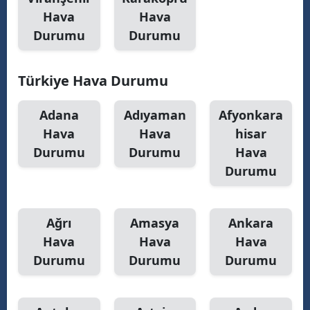
Hava
Hava
Durumu
Durumu
S
Türkiye Hava Durumu
S
S
Adana
Adıyaman
Afyonkara
Hava
Hava
hisar
T
Durumu
Durumu
Hava
T
Durumu
T
Ağrı
Amasya
Ankara
T
Hava
Hava
Hava
Ş
Durumu
Durumu
Durumu
U
V