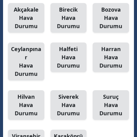
Akçakale
Birecik
Bozova
M
Hava
Hava
Hava
M
Durumu
Durumu
Durumu
K
M
Ceylanpına
Halfeti
Harran
r
Hava
Hava
M
Hava
Durumu
Durumu
Durumu
N
Hilvan
Siverek
Suruç
N
Hava
Hava
Hava
Durumu
Durumu
Durumu
R
S
Viranşehir
Karaköprü