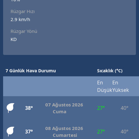
E
Rüzgar Hızı
2.9 km/h
E
Rüzgar Yönü
E
KD
E
E
7 Günlük Hava Durumu
Sıcaklık (°C)
G
En
En
G
Düşük
Yüksek
07 Ağustos 2026
38°
27°
40°
H
Cuma
H
08 Ağustos 2026
37°
27°
40°
Cumartesi
I