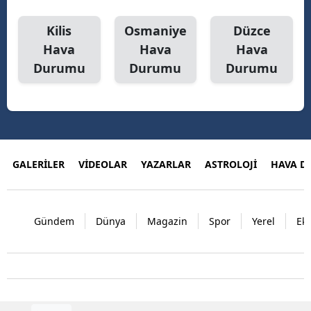
Kilis
Osmaniye
Düzce
Hava
Hava
Hava
Durumu
Durumu
Durumu
GALERİLER
VİDEOLAR
YAZARLAR
ASTROLOJİ
HAVA 
Gündem
Dünya
Magazin
Spor
Yerel
Ek