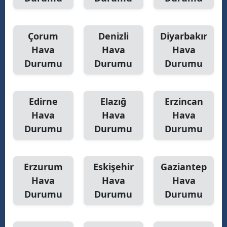
Y
Çorum
Denizli
Diyarbakır
K
Hava
Hava
Hava
K
Durumu
Durumu
Durumu
O
Edirne
Elazığ
Erzincan
D
Hava
Hava
Hava
Durumu
Durumu
Durumu
Erzurum
Eskişehir
Gaziantep
Hava
Hava
Hava
Durumu
Durumu
Durumu