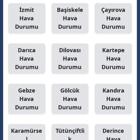
İzmit
Başiskele
Çayırova
M
Hava
Hava
Hava
M
Durumu
Durumu
Durumu
K
M
Darıca
Dilovası
Kartepe
Hava
Hava
Hava
M
Durumu
Durumu
Durumu
N
Gebze
Gölcük
Kandıra
Hava
Hava
Hava
N
Durumu
Durumu
Durumu
R
Karamürse
Tütünçiftli
Derince
S
l
k
Hava