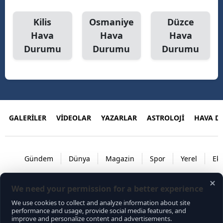
Kilis
Osmaniye
Düzce
Hava
Hava
Hava
Durumu
Durumu
Durumu
GALERİLER
VİDEOLAR
YAZARLAR
ASTROLOJİ
HAVA 
Gündem
Dünya
Magazin
Spor
Yerel
Ek