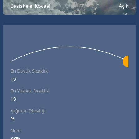
Başiskele, Kocaeli
Açık
B
B
B
B
B
B
En Düşük Sıcaklık
19
Ç
En Yüksek Sıcaklık
Ç
19
Yağmur Olasılığı
%
D
Nem
D
88%