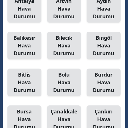
Antalya
Artvin
Aydın
Hava
Hava
Hava
Y
Durumu
Durumu
Durumu
Z
A
Balıkesir
Bilecik
Bingöl
Hava
Hava
Hava
B
Durumu
Durumu
Durumu
K
Bitlis
Bolu
Burdur
B
Hava
Hava
Hava
Durumu
Durumu
Durumu
Ş
B
Bursa
Çanakkale
Çankırı
A
Hava
Hava
Hava
Durumu
Durumu
Durumu
I