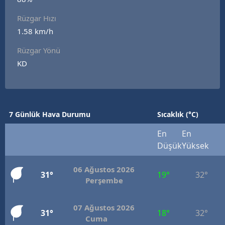
E
Rüzgar Hızı
1.58 km/h
E
Rüzgar Yönü
E
KD
E
E
7 Günlük Hava Durumu
Sıcaklık (°C)
G
En
En
G
Düşük
Yüksek
06 Ağustos 2026
31°
19°
32°
H
Perşembe
H
07 Ağustos 2026
31°
18°
32°
Cuma
I