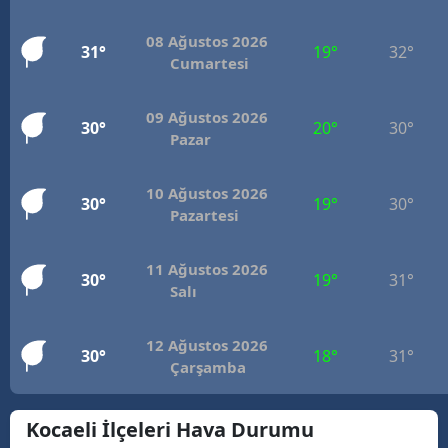
M
08 Ağustos 2026
31°
19°
32°
Cumartesi
İ
İ
09 Ağustos 2026
30°
20°
30°
Pazar
K
K
10 Ağustos 2026
30°
19°
30°
Pazartesi
K
11 Ağustos 2026
K
30°
19°
31°
Salı
K
12 Ağustos 2026
30°
18°
31°
K
Çarşamba
K
Kocaeli İlçeleri Hava Durumu
K