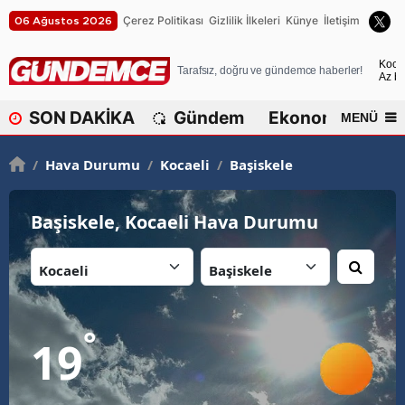
Çerez Politikası
Gizlilik İlkeleri
Künye
İletişim
06 Ağustos 2026
A
Koca
Tarafsız, doğru ve gündemce haberler!
Az bu
A
SON DAKİKA
Gündem
Ekonomi
Dü
MENÜ
A
/
Hava Durumu
/
Kocaeli
/
Başiskele
A
A
Başiskele, Kocaeli Hava Durumu
A
İl:
İlçe:
A
A
°
19
A
B