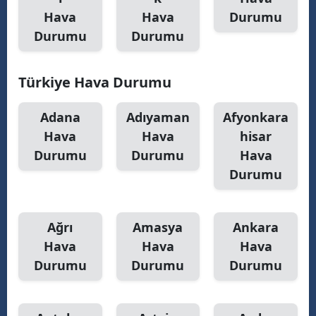
Hava
Hava
Durumu
Durumu
Durumu
S
Türkiye Hava Durumu
S
S
Adana
Adıyaman
Afyonkara
Hava
Hava
hisar
T
Durumu
Durumu
Hava
T
Durumu
T
Ağrı
Amasya
Ankara
T
Hava
Hava
Hava
Ş
Durumu
Durumu
Durumu
U
V