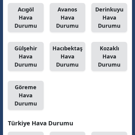
Acıgöl
Avanos
Derinkuyu
M
Hava
Hava
Hava
M
Durumu
Durumu
Durumu
K
M
Gülşehir
Hacıbektaş
Kozaklı
Hava
Hava
Hava
M
Durumu
Durumu
Durumu
N
Göreme
Hava
N
Durumu
R
Türkiye Hava Durumu
S