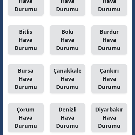
Hava
Hava
Hava
Durumu
Durumu
Durumu
Y
Z
Bitlis
Bolu
Burdur
A
Hava
Hava
Hava
Durumu
Durumu
Durumu
B
Bursa
Çanakkale
Çankırı
K
Hava
Hava
Hava
B
Durumu
Durumu
Durumu
Ş
Çorum
Denizli
Diyarbakır
B
Hava
Hava
Hava
A
Durumu
Durumu
Durumu
I