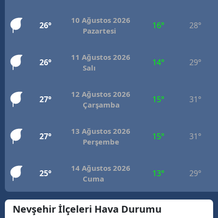
M
10 Ağustos 2026
26°
16°
28°
Pazartesi
İ
İ
11 Ağustos 2026
26°
14°
29°
Salı
K
K
12 Ağustos 2026
27°
15°
31°
Çarşamba
K
13 Ağustos 2026
K
27°
15°
31°
Perşembe
K
14 Ağustos 2026
25°
13°
29°
K
Cuma
K
Nevşehir İlçeleri Hava Durumu
K