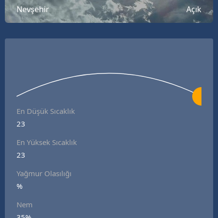
Nevşehir
Açık
B
B
B
B
B
B
En Düşük Sıcaklık
23
Ç
En Yüksek Sıcaklık
Ç
23
Yağmur Olasılığı
%
D
Nem
D
35%