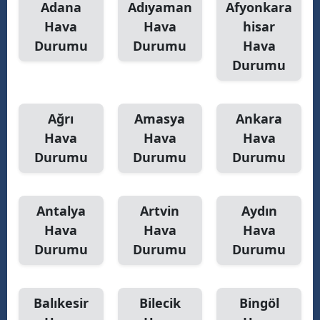
Adana
Adıyaman
Afyonkara
Hava
Hava
hisar
Durumu
Durumu
Hava
S
Durumu
S
S
Ağrı
Amasya
Ankara
Hava
Hava
Hava
T
Durumu
Durumu
Durumu
T
T
Antalya
Artvin
Aydın
Hava
Hava
Hava
T
Durumu
Durumu
Durumu
Ş
U
Balıkesir
Bilecik
Bingöl
V