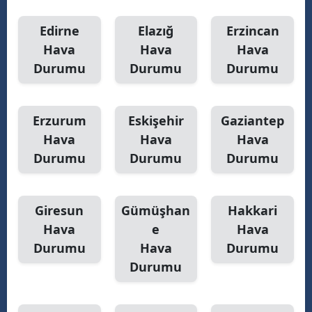
Y
Edirne
Elazığ
Erzincan
Hava
Hava
Hava
K
Durumu
Durumu
Durumu
K
O
Erzurum
Eskişehir
Gaziantep
Hava
Hava
Hava
D
Durumu
Durumu
Durumu
Giresun
Gümüşhan
Hakkari
Hava
e
Hava
Durumu
Hava
Durumu
Durumu