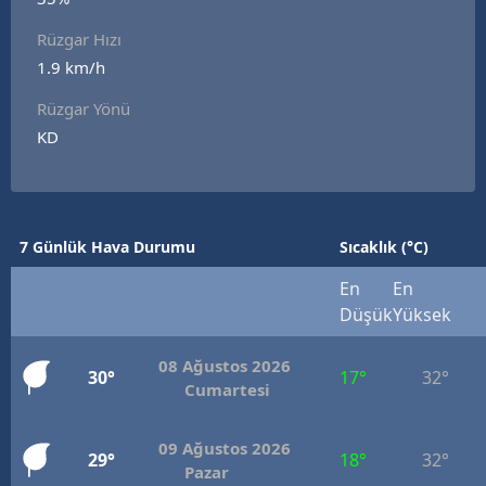
E
Rüzgar Hızı
1.9 km/h
E
Rüzgar Yönü
E
KD
E
E
7 Günlük Hava Durumu
Sıcaklık (°C)
G
En
En
G
Düşük
Yüksek
08 Ağustos 2026
30°
17°
32°
H
Cumartesi
H
09 Ağustos 2026
29°
18°
32°
Pazar
I