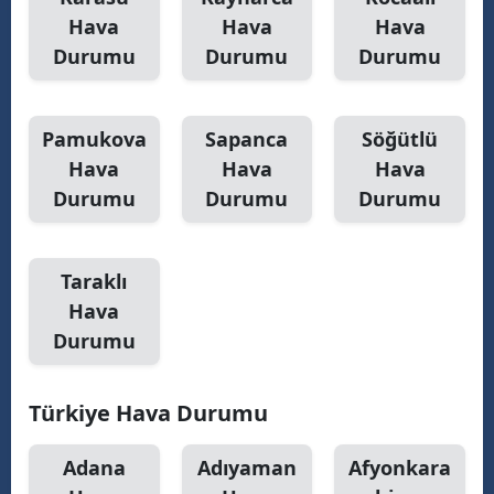
Hava
Hava
Hava
Durumu
Durumu
Durumu
S
S
Pamukova
Sapanca
Söğütlü
Hava
Hava
Hava
S
Durumu
Durumu
Durumu
T
T
Taraklı
Hava
T
Durumu
T
Ş
Türkiye Hava Durumu
U
Adana
Adıyaman
Afyonkara
V