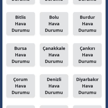
Y
Bitlis
Bolu
Burdur
K
Hava
Hava
Hava
K
Durumu
Durumu
Durumu
O
Bursa
Çanakkale
Çankırı
D
Hava
Hava
Hava
Durumu
Durumu
Durumu
Çorum
Denizli
Diyarbakır
Hava
Hava
Hava
Durumu
Durumu
Durumu