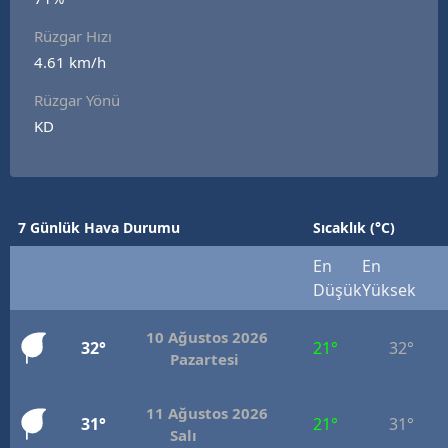
E
Rüzgar Hızı
4.61 km/h
E
Rüzgar Yönü
E
KD
E
E
7 Günlük Hava Durumu
Sıcaklık (°C)
G
En
En
G
Düşük
Yüksek
10 Ağustos 2026
32°
21°
32°
H
Pazartesi
H
11 Ağustos 2026
31°
21°
31°
Salı
I