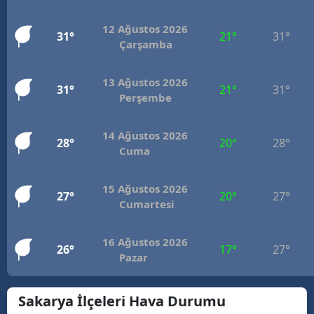
M
12 Ağustos 2026
31°
21°
31°
Çarşamba
İ
İ
13 Ağustos 2026
31°
21°
31°
Perşembe
K
K
14 Ağustos 2026
28°
20°
28°
Cuma
K
15 Ağustos 2026
K
27°
20°
27°
Cumartesi
K
16 Ağustos 2026
26°
17°
27°
K
Pazar
K
Sakarya İlçeleri Hava Durumu
K