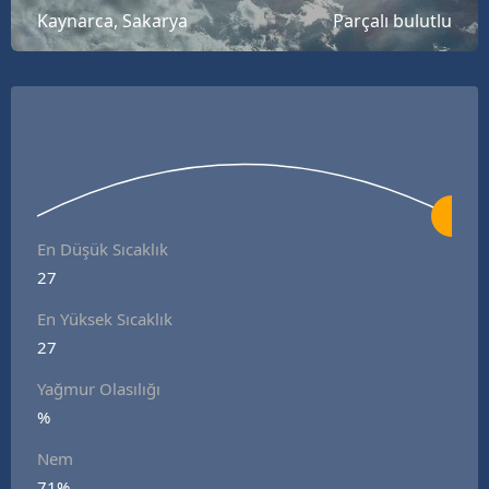
Kaynarca, Sakarya
Parçalı bulutlu
B
B
B
B
B
B
En Düşük Sıcaklık
27
Ç
En Yüksek Sıcaklık
Ç
27
Yağmur Olasılığı
%
D
Nem
D
71%