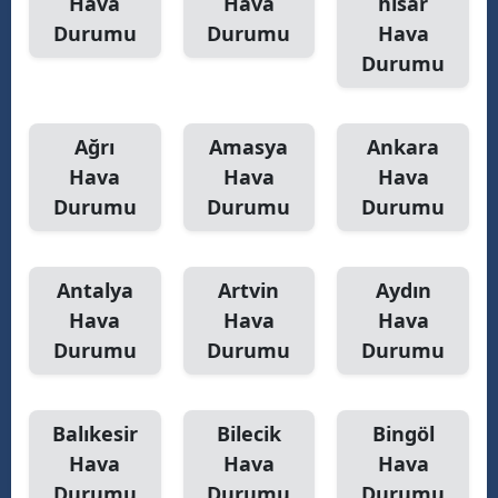
Hava
Hava
hisar
Durumu
Durumu
Hava
Y
Durumu
Z
A
Ağrı
Amasya
Ankara
Hava
Hava
Hava
B
Durumu
Durumu
Durumu
K
Antalya
Artvin
Aydın
B
Hava
Hava
Hava
Durumu
Durumu
Durumu
Ş
B
Balıkesir
Bilecik
Bingöl
A
Hava
Hava
Hava
Durumu
Durumu
Durumu
I