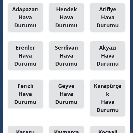
Adapazarı
Hendek
Arifiye
M
Hava
Hava
Hava
M
Durumu
Durumu
Durumu
K
M
Erenler
Serdivan
Akyazı
Hava
Hava
Hava
M
Durumu
Durumu
Durumu
N
Ferizli
Geyve
Karapürçe
Hava
Hava
k
N
Durumu
Durumu
Hava
Durumu
R
S
Karasu
Kaynarca
Kocaali