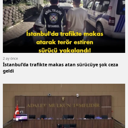
Y
Z
A
B
2 ay önce
İstanbul’da trafikte makas atan sürücüye şok ceza
K
geldi
B
Ş
B
A
I