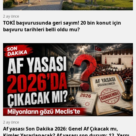
M
2 ay önce
M
TOKİ başvurusunda geri sayım! 20 bin konut için
başvuru tarihleri belli oldu mu?
K
M
M
N
N
R
2 ay önce
Af yasası Son Dakika 2026: Genel Af Çıkacak mı,
S
Kimler Yararlanacak? Af yasası son durum: 12. Yargı