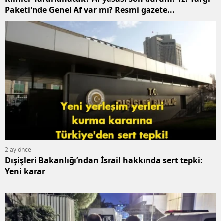
Paketi'nde Genel Af var mı? Resmi gazete...
S
S
S
T
T
T
2 ay önce
T
Dışişleri Bakanlığı’ndan İsrail hakkında sert tepki:
Yeni karar
Ş
U
V