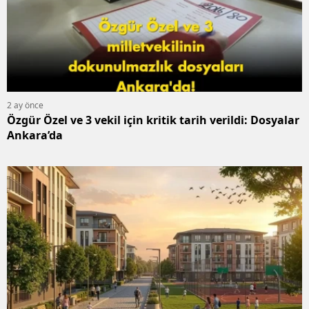
M
İ
İ
K
2 ay önce
Özgür Özel ve 3 vekil için kritik tarih verildi: Dosyalar
K
Ankara’da
K
K
K
K
K
K