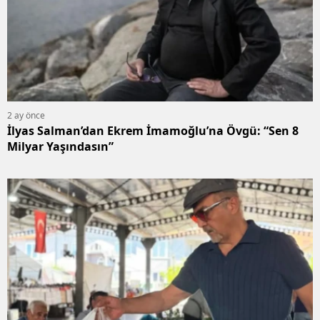
2 ay önce
İlyas Salman’dan Ekrem İmamoğlu’na Övgü: “Sen 8
Milyar Yaşındasın”