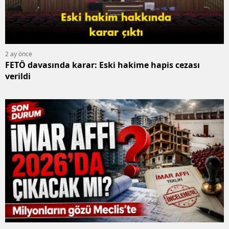
Y
K
2 ay önce
K
FETÖ davasında karar: Eski hakime hapis cezası
verildi
O
D