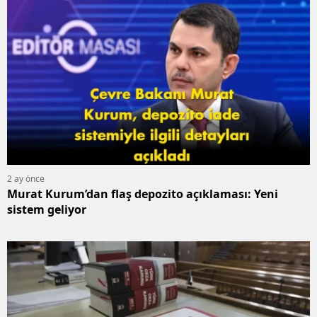
E
E
E
E
E
G
2 ay önce
G
Murat Kurum’dan flaş depozito açıklaması: Yeni
sistem geliyor
H
H
I