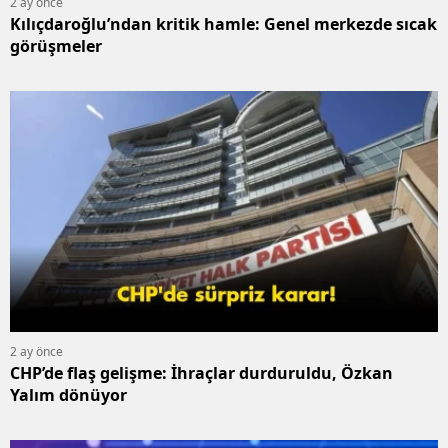
2 ay önce
B
Kılıçdaroğlu’ndan kritik hamle: Genel merkezde sıcak
görüşmeler
B
B
B
B
B
Ç
Ç
2 ay önce
CHP’de flaş gelişme: İhraçlar durduruldu, Özkan
D
Yalım dönüyor
D