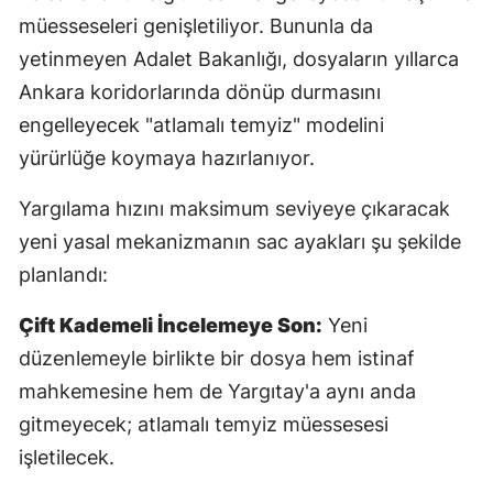
müesseseleri genişletiliyor. Bununla da
Y
yetinmeyen Adalet Bakanlığı, dosyaların yıllarca
K
Ankara koridorlarında dönüp durmasını
engelleyecek "atlamalı temyiz" modelini
K
yürürlüğe koymaya hazırlanıyor.
O
Yargılama hızını maksimum seviyeye çıkaracak
D
yeni yasal mekanizmanın sac ayakları şu şekilde
planlandı:
Çift Kademeli İncelemeye Son:
Yeni
düzenlemeyle birlikte bir dosya hem istinaf
mahkemesine hem de Yargıtay'a aynı anda
gitmeyecek; atlamalı temyiz müessesesi
işletilecek.