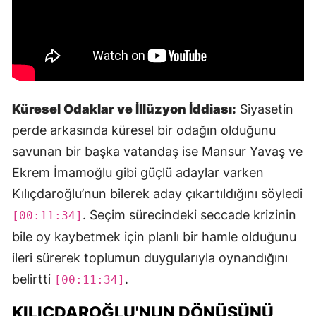
Küresel Odaklar ve İllüzyon İddiası:
Siyasetin
perde arkasında küresel bir odağın olduğunu
savunan bir başka vatandaş ise Mansur Yavaş ve
Ekrem İmamoğlu gibi güçlü adaylar varken
Kılıçdaroğlu’nun bilerek aday çıkartıldığını söyledi
. Seçim sürecindeki seccade krizinin
[00:11:34]
bile oy kaybetmek için planlı bir hamle olduğunu
ileri sürerek toplumun duygularıyla oynandığını
belirtti
.
[00:11:34]
KILIÇDAROĞLU'NUN DÖNÜŞÜNÜ