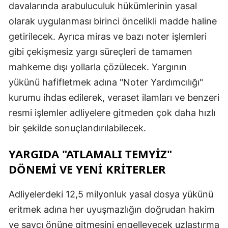
davalarında arabuluculuk hükümlerinin yasal
Y
olarak uygulanması birinci öncelikli madde haline
getirilecek. Ayrıca miras ve bazı noter işlemleri
Z
gibi çekişmesiz yargı süreçleri de tamamen
A
mahkeme dışı yollarla çözülecek. Yargının
B
yükünü hafifletmek adına "Noter Yardımcılığı"
kurumu ihdas edilerek, veraset ilamları ve benzeri
resmi işlemler adliyelere gitmeden çok daha hızlı
K
bir şekilde sonuçlandırılabilecek.
B
YARGIDA "ATLAMALI TEMYİZ"
Ş
DÖNEMİ VE YENİ KRİTERLER
B
Adliyelerdeki 12,5 milyonluk yasal dosya yükünü
A
eritmek adına her uyuşmazlığın doğrudan hakim
ve savcı önüne gitmesini engelleyecek uzlaştırma
I