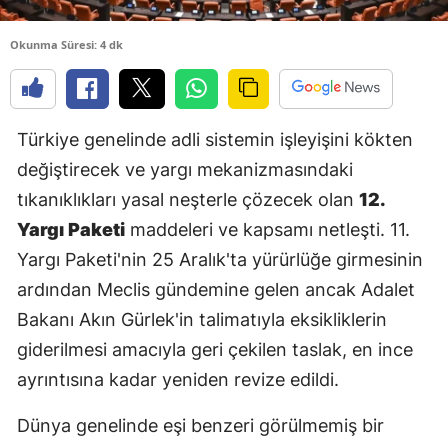
E
Okunma Süresi: 4 dk
E
E
Türkiye genelinde adli sistemin işleyişini kökten
E
değiştirecek ve yargı mekanizmasındaki
E
tıkanıklıkları yasal neşterle çözecek olan
12.
Yargı Paketi
maddeleri ve kapsamı netleşti. 11.
G
Yargı Paketi'nin 25 Aralık'ta yürürlüğe girmesinin
G
ardından Meclis gündemine gelen ancak Adalet
Bakanı Akın Gürlek'in talimatıyla eksikliklerin
giderilmesi amacıyla geri çekilen taslak, en ince
H
ayrıntısına kadar yeniden revize edildi.
H
Dünya genelinde eşi benzeri görülmemiş bir
I