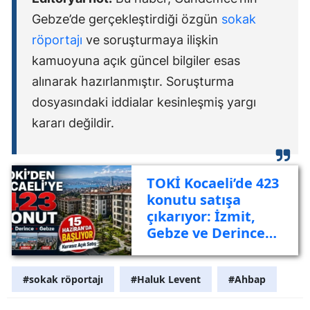
Gebze’de gerçekleştirdiği özgün
sokak
röportajı
ve soruşturmaya ilişkin
kamuoyuna açık güncel bilgiler esas
alınarak hazırlanmıştır. Soruşturma
dosyasındaki iddialar kesinleşmiş yargı
kararı değildir.
TOKİ Kocaeli’de 423
konutu satışa
çıkarıyor: İzmit,
Gebze ve Derince
listede
#sokak röportajı
#Haluk Levent
#Ahbap