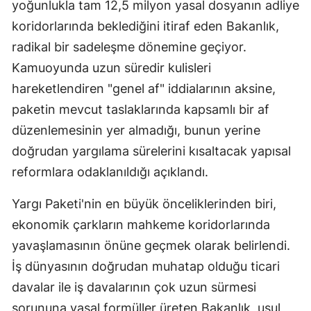
yoğunlukla tam 12,5 milyon yasal dosyanın adliye
M
koridorlarında beklediğini itiraf eden Bakanlık,
radikal bir sadeleşme dönemine geçiyor.
İ
Kamuoyunda uzun süredir kulisleri
İ
hareketlendiren "genel af" iddialarının aksine,
K
paketin mevcut taslaklarında kapsamlı bir af
düzenlemesinin yer almadığı, bunun yerine
K
doğrudan yargılama sürelerini kısaltacak yapısal
K
reformlara odaklanıldığı açıklandı.
K
Yargı Paketi'nin en büyük önceliklerinden biri,
K
ekonomik çarkların mahkeme koridorlarında
yavaşlamasının önüne geçmek olarak belirlendi.
K
İş dünyasının doğrudan muhatap olduğu ticari
K
davalar ile iş davalarının çok uzun sürmesi
K
sorununa yasal formüller üreten Bakanlık, usul