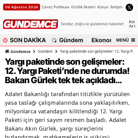
Çerez Politikası
Gizlilik İlkeleri
Künye
İletişim
06 Ağustos 2026
A
Koca
Tarafsız, doğru ve gündemce haberler!
Az bu
A
SON DAKİKA
Gündem
Ekonomi
Dü
MENÜ
A
Gündem
Yargı paketinde son gelişmeler: 12. Yargı Pak
Gündemce
A
Yargı paketinde son gelişmeler:
12. Yargı Paketi’nde ne durumda!
A
Bakan Gürlek tek tek açıkladı…
A
Adalet Bakanlığı tarafından titizlikle yürütülen
A
yasa taslağı çalışmalarında sona yaklaşılırken,
A
milyonlarca vatandaşın kilitlendiği 12. Yargı
Paketi için geri sayım resmen başladı. Adalet
A
Bakanı Akın Gürlek, yargı süreçlerini
B
hızlandırmak, mahkemelerin iş yükünü