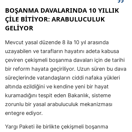
BOŞANMA DAVALARINDA 10 YILLIK
ÇİLE BİTİYOR: ARABULUCULUK
S
GELİYOR
S
Mevcut yasal düzende 8 ila 10 yıl arasında
S
uzayabilen ve tarafların hayatını adeta kabusa
T
çeviren çekişmeli boşanma davaları için de tarihi
bir reform hayata geçiriliyor. Uzun süren bu dava
T
süreçlerinde vatandaşların ciddi nafaka yükleri
T
altında ezildiğini ve kendine yeni bir hayat
T
kuramadığını tespit eden Bakanlık, sisteme
zorunlu bir yasal arabuluculuk mekanizması
Ş
entegre ediyor.
U
Yargı Paketi ile birlikte çekişmeli boşanma
V