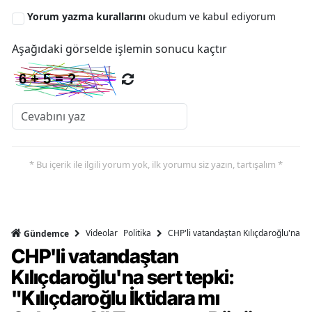
Yorum yazma kurallarını
okudum ve kabul ediyorum
Aşağıdaki görselde işlemin sonucu kaçtır
* Bu içerik ile ilgili yorum yok, ilk yorumu siz yazın, tartışalım *
Videolar
Politika
CHP'li vatandaştan Kılıçdaroğlu'na ser
Gündemce
CHP'li vatandaştan
Kılıçdaroğlu'na sert tepki:
"Kılıçdaroğlu İktidara mı