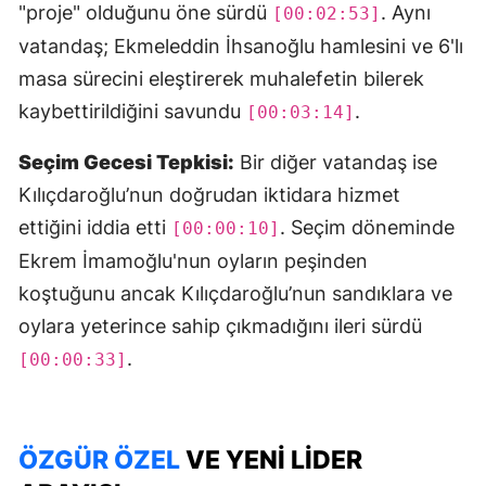
"proje" olduğunu öne sürdü
. Aynı
[00:02:53]
vatandaş; Ekmeleddin İhsanoğlu hamlesini ve 6'lı
masa sürecini eleştirerek muhalefetin bilerek
kaybettirildiğini savundu
.
[00:03:14]
Seçim Gecesi Tepkisi:
Bir diğer vatandaş ise
Kılıçdaroğlu’nun doğrudan iktidara hizmet
ettiğini iddia etti
. Seçim döneminde
[00:00:10]
Ekrem İmamoğlu'nun oyların peşinden
koştuğunu ancak Kılıçdaroğlu’nun sandıklara ve
oylara yeterince sahip çıkmadığını ileri sürdü
.
[00:00:33]
ÖZGÜR ÖZEL
VE YENI LIDER