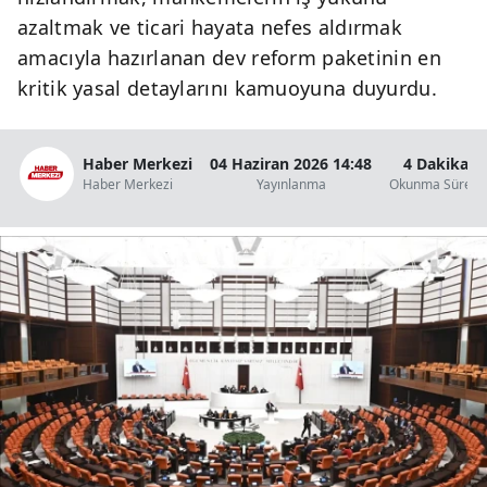
B
azaltmak ve ticari hayata nefes aldırmak
amacıyla hazırlanan dev reform paketinin en
B
kritik yasal detaylarını kamuoyuna duyurdu.
B
B
Haber Merkezi
04 Haziran 2026 14:48
4 Dakika
Haber Merkezi
Yayınlanma
Okunma Süresi
B
B
Ç
Ç
D
D