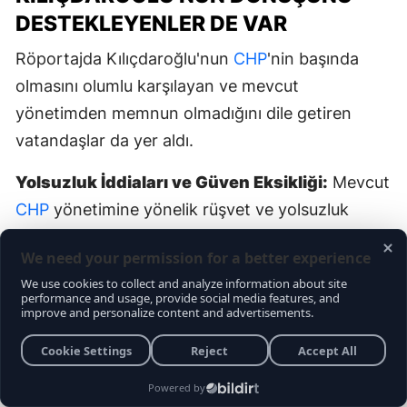
DESTEKLEYENLER DE VAR
Röportajda Kılıçdaroğlu'nun
CHP
'nin başında
olmasını olumlu karşılayan ve mevcut
yönetimden memnun olmadığını dile getiren
vatandaşlar da yer aldı.
Yolsuzluk İddiaları ve Güven Eksikliği:
Mevcut
CHP
yönetimine yönelik rüşvet ve yolsuzluk
iddialarından rahatsız olduğunu belirten bir
vatandaş, Güney Kıbrıs Rum Kesimi üzerinden
yapılan para transferi dedikodularının midelerini
bulandırdığını söyledi
. Bu durum
[00:08:51]
karşısında Kılıçdaroğlu’nun dürüst kalacağını
savunarak dönüşünü desteklediğini ifade etti
.
[00:08:42]