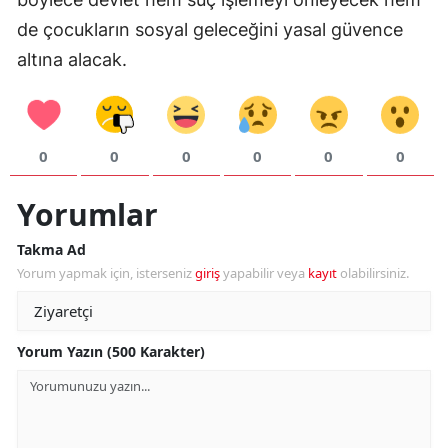
de çocukların sosyal geleceğini yasal güvence
altına alacak.
0
0
0
0
0
0
Yorumlar
Takma Ad
Yorum yapmak için, isterseniz
giriş
yapabilir veya
kayıt
olabilirsiniz.
Yorum Yazın (500 Karakter)