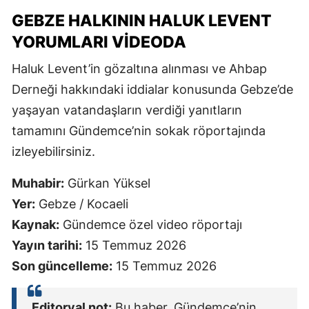
GEBZE HALKININ HALUK LEVENT
YORUMLARI VIDEODA
Haluk Levent’in gözaltına alınması ve Ahbap
Derneği hakkındaki iddialar konusunda Gebze’de
yaşayan vatandaşların verdiği yanıtların
tamamını Gündemce’nin sokak röportajında
izleyebilirsiniz.
Muhabir:
Gürkan Yüksel
Yer:
Gebze / Kocaeli
Kaynak:
Gündemce özel video röportajı
Yayın tarihi:
15 Temmuz 2026
Son güncelleme:
15 Temmuz 2026
Editoryal not:
Bu haber, Gündemce’nin