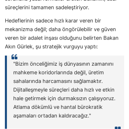
süreçlerini tamamen sadeleştiriyor.
M
Hedeflerinin sadece hızlı karar veren bir
M
mekanizma değil; daha öngörülebilir ve güven
K
veren bir adalet inşası olduğunu belirten Bakan
M
Akın Gürlek, şu stratejik vurguyu yaptı:
M
"Bizim önceliğimiz iş dünyasının zamanını
mahkeme koridorlarında değil, üretim
N
sahalarında harcamasını sağlamaktır.
Dijitalleşmeyle süreçleri daha hızlı ve etkin
N
hale getirmek için durmaksızın çalışıyoruz.
Atlama dökümlü ve hantal bürokratik
R
aşamaları ortadan kaldıracağız."
S