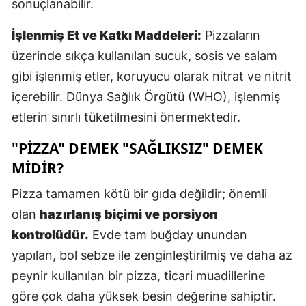
sonuçlanabilir.
M
İşlenmiş Et ve Katkı Maddeleri:
Pizzaların
M
üzerinde sıkça kullanılan sucuk, sosis ve salam
gibi işlenmiş etler, koruyucu olarak nitrat ve nitrit
K
içerebilir. Dünya Sağlık Örgütü (WHO), işlenmiş
M
etlerin sınırlı tüketilmesini önermektedir.
M
"PIZZA" DEMEK "SAĞLIKSIZ" DEMEK
MIDIR?
N
Pizza tamamen kötü bir gıda değildir; önemli
olan
hazırlanış biçimi ve porsiyon
N
kontrolüdür.
Evde tam buğday unundan
yapılan, bol sebze ile zenginleştirilmiş ve daha az
R
peynir kullanılan bir pizza, ticari muadillerine
göre çok daha yüksek besin değerine sahiptir.
S