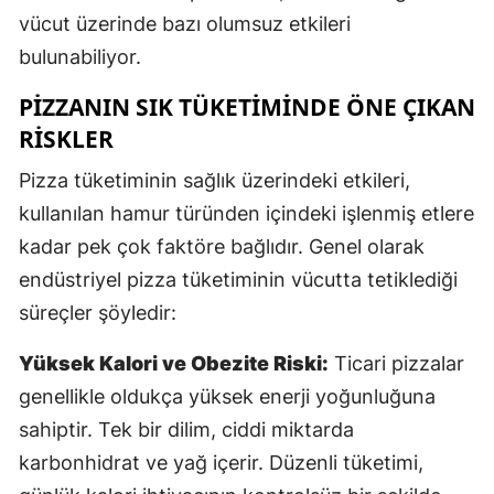
vücut üzerinde bazı olumsuz etkileri
E
bulunabiliyor.
E
PIZZANIN SIK TÜKETIMINDE ÖNE ÇIKAN
E
RISKLER
E
Pizza tüketiminin sağlık üzerindeki etkileri,
E
kullanılan hamur türünden içindeki işlenmiş etlere
kadar pek çok faktöre bağlıdır. Genel olarak
G
endüstriyel pizza tüketiminin vücutta tetiklediği
G
süreçler şöyledir:
Yüksek Kalori ve Obezite Riski:
Ticari pizzalar
H
genellikle oldukça yüksek enerji yoğunluğuna
sahiptir. Tek bir dilim, ciddi miktarda
H
karbonhidrat ve yağ içerir. Düzenli tüketimi,
I