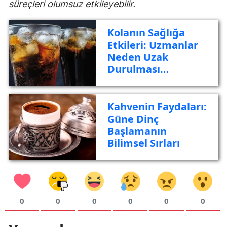
süreçleri olumsuz etkileyebilir.
Y
Kolanın Sağlığa
Z
Etkileri: Uzmanlar
Neden Uzak
A
Durulması
Gerektiğini
B
Söylüyor?
Kahvenin Faydaları:
Güne Dinç
K
Başlamanın
Bilimsel Sırları
B
Ş
B
0
0
0
0
0
0
A
I