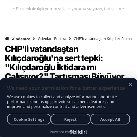
* Bu içerik ile ilgili yorum yok, ilk yorumu siz yazın, tartışalım *
Videolar
Politika
CHP'li vatandaştan Kılıçdaroğlu'na ser
Gündemce
CHP'li vatandaştan
Kılıçdaroğlu'na sert tepki:
"Kılıçdaroğlu İktidara mı
Çalışıyor?" Tartışması Büyüyor
Gündemce YouTube kanalının gerçekleştirdiği
son sokak röportajı, muhalefet seçmeninin
içindeki büyük kırılmayı ve Kemal
Kılıçdaroğlu'na yönelik biriken tepkileri bir kez
daha gözler önüne serdi. Vatandaşların
Kılıçdaroğlu'nun siyaset sahnesindeki rolü,