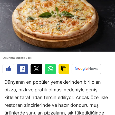
B
B
B
B
B
Okunma Süresi: 2 dk
B
Ç
Ç
Dünyanın en popüler yemeklerinden biri olan
pizza, hızlı ve pratik olması nedeniyle geniş
kitleler tarafından tercih ediliyor. Ancak özellikle
D
restoran zincirlerinde ve hazır dondurulmuş
D
ürünlerde sunulan pizzaların, sık tüketildiğinde