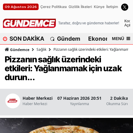
Çerez Politikası
Gizlilik İlkeleri
Künye
İletişim
09 Ağustos 2026
A
Koca
Tarafsız, doğru ve gündemce haberler!
Açık
A
SON DAKİKA
Gündem
Ekonomi
Dü
MENÜ
A
Sağlık
Pizzanın sağlık üzerindeki etkileri: Yağlanmamak 
Gündemce
A
Pizzanın sağlık üzerindeki
etkileri: Yağlanmamak için uzak
A
durun...
A
A
Haber Merkezi
07 Haziran 2026 20:51
2 Dakika
A
Haber Merkezi
Yayınlanma
Okunma Süresi
A
B