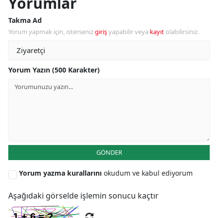
Yorumlar
Y
Takma Ad
Yorum yapmak için, isterseniz
giriş
yapabilir veya
kayıt
olabilirsiniz.
K
K
Yorum Yazın (500 Karakter)
O
D
GÖNDER
Yorum yazma kurallarını
okudum ve kabul ediyorum
Aşağıdaki görselde işlemin sonucu kaçtır