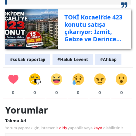
TOKİ Kocaeli’de 423
konutu satışa
çıkarıyor: İzmit,
Gebze ve Derince
listede
#sokak röportajı
#Haluk Levent
#Ahbap
0
0
0
0
0
0
Yorumlar
Takma Ad
Yorum yapmak için, isterseniz
giriş
yapabilir veya
kayıt
olabilirsiniz.