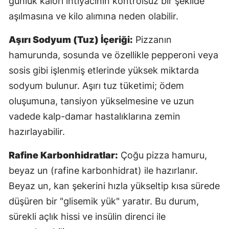
günlük kalori ihtiyacının kontrolsüz bir şekilde
M
aşılmasına ve kilo alımına neden olabilir.
İ
Aşırı Sodyum (Tuz) İçeriği:
Pizzanın
hamurunda, sosunda ve özellikle pepperoni veya
İ
sosis gibi işlenmiş etlerinde yüksek miktarda
K
sodyum bulunur. Aşırı tuz tüketimi; ödem
K
oluşumuna, tansiyon yükselmesine ve uzun
vadede kalp-damar hastalıklarına zemin
K
hazırlayabilir.
K
Rafine Karbonhidratlar:
Çoğu pizza hamuru,
K
beyaz un (rafine karbonhidrat) ile hazırlanır.
K
Beyaz un, kan şekerini hızla yükseltip kısa sürede
düşüren bir "glisemik yük" yaratır. Bu durum,
K
sürekli açlık hissi ve insülin direnci ile
K