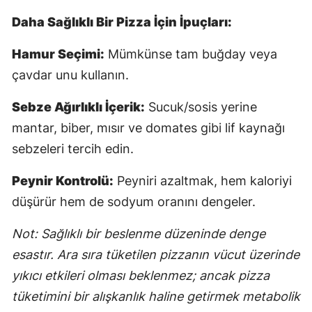
Daha Sağlıklı Bir Pizza İçin İpuçları:
S
Hamur Seçimi:
Mümkünse tam buğday veya
çavdar unu kullanın.
S
Sebze Ağırlıklı İçerik:
Sucuk/sosis yerine
S
mantar, biber, mısır ve domates gibi lif kaynağı
T
sebzeleri tercih edin.
T
Peynir Kontrolü:
Peyniri azaltmak, hem kaloriyi
T
düşürür hem de sodyum oranını dengeler.
T
Not: Sağlıklı bir beslenme düzeninde denge
Ş
esastır. Ara sıra tüketilen pizzanın vücut üzerinde
yıkıcı etkileri olması beklenmez; ancak pizza
U
tüketimini bir alışkanlık haline getirmek metabolik
V