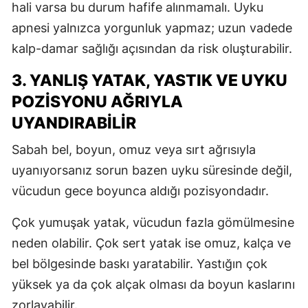
hali varsa bu durum hafife alınmamalı. Uyku
Y
apnesi yalnızca yorgunluk yapmaz; uzun vadede
kalp-damar sağlığı açısından da risk oluşturabilir.
Z
3. YANLIŞ YATAK, YASTIK VE UYKU
A
POZISYONU AĞRIYLA
B
UYANDIRABILIR
Sabah bel, boyun, omuz veya sırt ağrısıyla
K
uyanıyorsanız sorun bazen uyku süresinde değil,
vücudun gece boyunca aldığı pozisyondadır.
B
Çok yumuşak yatak, vücudun fazla gömülmesine
Ş
neden olabilir. Çok sert yatak ise omuz, kalça ve
B
bel bölgesinde baskı yaratabilir. Yastığın çok
A
yüksek ya da çok alçak olması da boyun kaslarını
zorlayabilir.
I