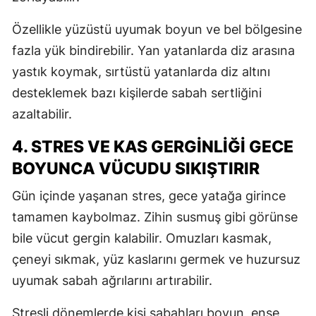
Y
Özellikle yüzüstü uyumak boyun ve bel bölgesine
fazla yük bindirebilir. Yan yatanlarda diz arasına
K
yastık koymak, sırtüstü yatanlarda diz altını
K
desteklemek bazı kişilerde sabah sertliğini
azaltabilir.
O
4. STRES VE KAS GERGINLIĞI GECE
D
BOYUNCA VÜCUDU SIKIŞTIRIR
Gün içinde yaşanan stres, gece yatağa girince
tamamen kaybolmaz. Zihin susmuş gibi görünse
bile vücut gergin kalabilir. Omuzları kasmak,
çeneyi sıkmak, yüz kaslarını germek ve huzursuz
uyumak sabah ağrılarını artırabilir.
Stresli dönemlerde kişi sabahları boyun, ense,