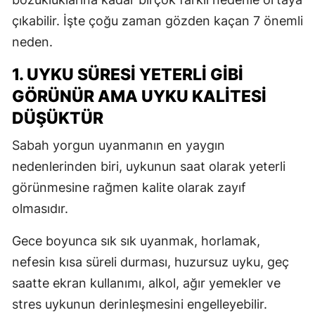
M
çıkabilir. İşte çoğu zaman gözden kaçan 7 önemli
neden.
İ
1. UYKU SÜRESI YETERLI GIBI
İ
GÖRÜNÜR AMA UYKU KALITESI
K
DÜŞÜKTÜR
K
Sabah yorgun uyanmanın en yaygın
K
nedenlerinden biri, uykunun saat olarak yeterli
görünmesine rağmen kalite olarak zayıf
K
olmasıdır.
K
Gece boyunca sık sık uyanmak, horlamak,
K
nefesin kısa süreli durması, huzursuz uyku, geç
K
saatte ekran kullanımı, alkol, ağır yemekler ve
stres uykunun derinleşmesini engelleyebilir.
K