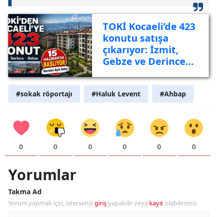
TOKİ Kocaeli’de 423
konutu satışa
çıkarıyor: İzmit,
Gebze ve Derince
listede
#sokak röportajı
#Haluk Levent
#Ahbap
0
0
0
0
0
0
Yorumlar
Takma Ad
Yorum yapmak için, isterseniz
giriş
yapabilir veya
kayıt
olabilirsiniz.