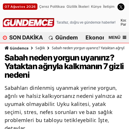
Çerez Politikası
Gizlilik İlkeleri
Künye
İletişim
07 Ağustos 2026
A
Koca
Tarafsız, doğru ve gündemce haberler!
Parça
A
SON DAKİKA
Gündem
Ekonomi
Dü
MENÜ
A
Sağlık
Sabah neden yorgun uyanırız? Yataktan ağrıyla k
Gündemce
A
Sabah neden yorgun uyanırız?
Yataktan ağrıyla kalkmanın 7 gizli
A
nedeni
A
Sabahları dinlenmiş uyanmak yerine yorgun,
A
ağrılı ve halsiz kalkıyorsanız nedeni yalnızca az
A
uyumak olmayabilir. Uyku kalitesi, yatak
seçimi, stres, nefes sorunları ve bazı sağlık
A
problemleri bu tabloyu tetikleyebilir. İşte,
B
detaylar..