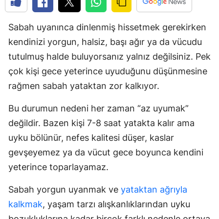
E
Sabah uyanınca dinlenmiş hissetmek gerekirken
E
kendinizi yorgun, halsiz, başı ağır ya da vücudu
E
tutulmuş halde buluyorsanız yalnız değilsiniz. Pek
çok kişi gece yeterince uyuduğunu düşünmesine
E
rağmen sabah yataktan zor kalkıyor.
E
Bu durumun nedeni her zaman “az uyumak”
G
değildir. Bazen kişi 7-8 saat yatakta kalır ama
G
uyku bölünür, nefes kalitesi düşer, kaslar
gevşeyemez ya da vücut gece boyunca kendini
yeterince toparlayamaz.
H
Sabah yorgun uyanmak ve
yataktan ağrıyla
H
kalkmak
, yaşam tarzı alışkanlıklarından uyku
I
bozukluklarına kadar birçok farklı nedenle ortaya