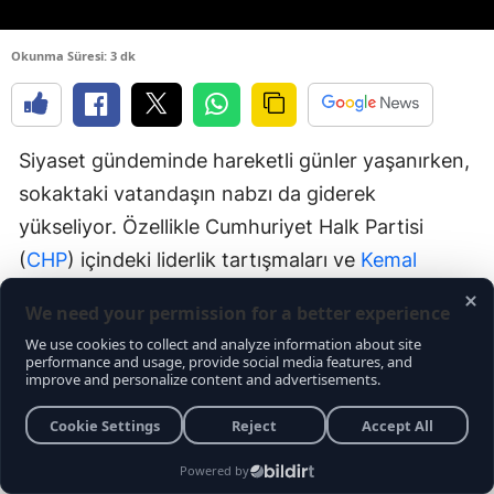
Okunma Süresi: 3 dk
Siyaset gündeminde hareketli günler yaşanırken,
sokaktaki vatandaşın nabzı da giderek
yükseliyor. Özellikle Cumhuriyet Halk Partisi
(
CHP
) içindeki liderlik tartışmaları ve
Kemal
Kılıçdaroğlu
’nun siyasi hamleleri seçmende sert
karşılık buluyor. İşte vatandaştan gelen çarpıcı
yorumlar ve öne çıkan başlıklar:
"VERDIĞIM OYLAR ZEHIR ZIKKIM
OLSUN"
Röportajda mikrofon uzatılan vatandaşların