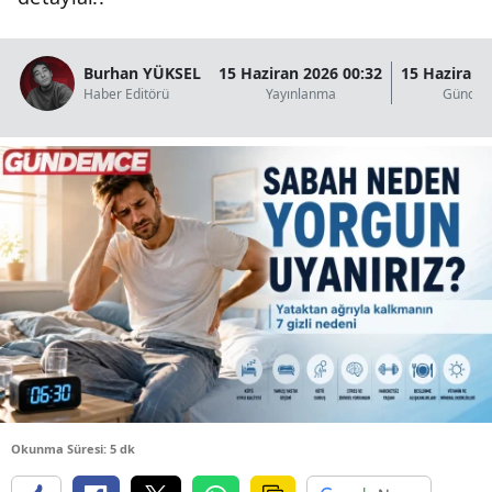
B
B
Burhan YÜKSEL
15 Haziran 2026 00:32
15 Haziran 
Haber Editörü
Yayınlanma
Güncel
B
B
B
B
Ç
Ç
D
Okunma Süresi: 5 dk
D