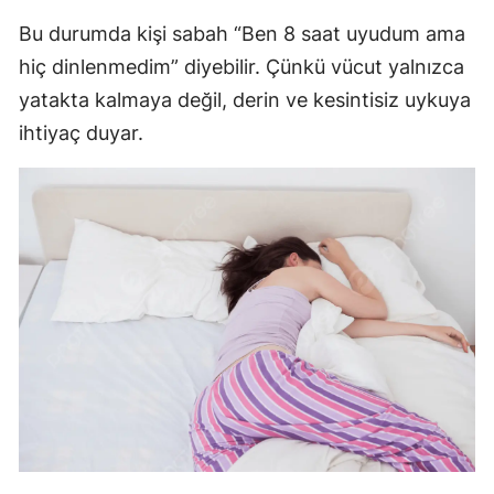
Bu durumda kişi sabah “Ben 8 saat uyudum ama
M
hiç dinlenmedim” diyebilir. Çünkü vücut yalnızca
M
yatakta kalmaya değil, derin ve kesintisiz uykuya
K
ihtiyaç duyar.
M
M
N
N
R
S