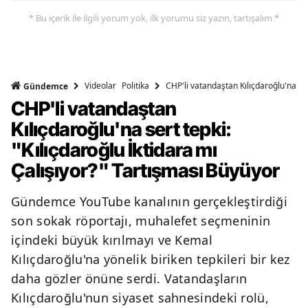
* Bu içerik ile ilgili yorum yok, ilk yorumu siz yazın, tartışalım *
Videolar
Politika
CHP'li vatandaştan Kılıçdaroğlu'na ser
Gündemce
CHP'li vatandaştan
Kılıçdaroğlu'na sert tepki:
"Kılıçdaroğlu İktidara mı
Çalışıyor?" Tartışması Büyüyor
Gündemce YouTube kanalının gerçekleştirdiği
son sokak röportajı, muhalefet seçmeninin
içindeki büyük kırılmayı ve Kemal
Kılıçdaroğlu'na yönelik biriken tepkileri bir kez
daha gözler önüne serdi. Vatandaşların
Kılıçdaroğlu'nun siyaset sahnesindeki rolü,