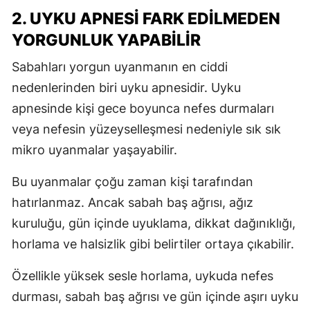
2. UYKU APNESI FARK EDILMEDEN
YORGUNLUK YAPABILIR
S
Sabahları yorgun uyanmanın en ciddi
S
nedenlerinden biri uyku apnesidir. Uyku
apnesinde kişi gece boyunca nefes durmaları
S
veya nefesin yüzeyselleşmesi nedeniyle sık sık
T
mikro uyanmalar yaşayabilir.
T
Bu uyanmalar çoğu zaman kişi tarafından
T
hatırlanmaz. Ancak sabah baş ağrısı, ağız
T
kuruluğu, gün içinde uyuklama, dikkat dağınıklığı,
horlama ve halsizlik gibi belirtiler ortaya çıkabilir.
Ş
Özellikle yüksek sesle horlama, uykuda nefes
U
durması, sabah baş ağrısı ve gün içinde aşırı uyku
V