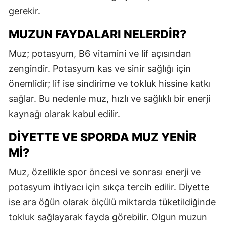
gerekir.
M
MUZUN FAYDALARI NELERDIR?
İ
Muz; potasyum, B6 vitamini ve lif açısından
İ
zengindir. Potasyum kas ve sinir sağlığı için
K
önemlidir; lif ise sindirime ve tokluk hissine katkı
K
sağlar. Bu nedenle muz, hızlı ve sağlıklı bir enerji
kaynağı olarak kabul edilir.
K
DIYETTE VE SPORDA MUZ YENIR
K
MI?
K
Muz, özellikle spor öncesi ve sonrası enerji ve
K
potasyum ihtiyacı için sıkça tercih edilir. Diyette
K
ise ara öğün olarak ölçülü miktarda tüketildiğinde
tokluk sağlayarak fayda görebilir. Olgun muzun
K