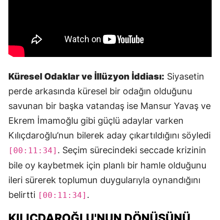
Küresel Odaklar ve İllüzyon İddiası:
Siyasetin
perde arkasında küresel bir odağın olduğunu
savunan bir başka vatandaş ise Mansur Yavaş ve
Ekrem İmamoğlu gibi güçlü adaylar varken
Kılıçdaroğlu’nun bilerek aday çıkartıldığını söyledi
. Seçim sürecindeki seccade krizinin
[00:11:34]
bile oy kaybetmek için planlı bir hamle olduğunu
ileri sürerek toplumun duygularıyla oynandığını
belirtti
.
[00:11:34]
KILIÇDAROĞLU'NUN DÖNÜŞÜNÜ