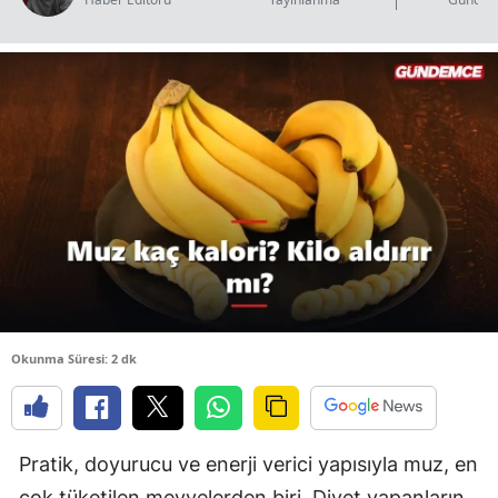
B
B
B
B
B
B
Ç
Ç
Okunma Süresi: 2 dk
D
Pratik, doyurucu ve enerji verici yapısıyla muz, en
D
çok tüketilen meyvelerden biri. Diyet yapanların