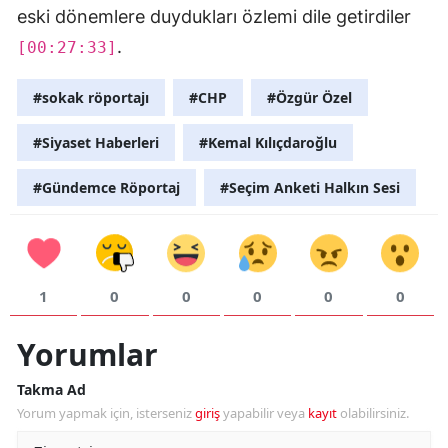
eski dönemlere duydukları özlemi dile getirdiler
.
[00:27:33]
#sokak röportajı
#CHP
#Özgür Özel
#Siyaset Haberleri
#Kemal Kılıçdaroğlu
#Gündemce Röportaj
#Seçim Anketi Halkın Sesi
1
0
0
0
0
0
Yorumlar
Takma Ad
Yorum yapmak için, isterseniz
giriş
yapabilir veya
kayıt
olabilirsiniz.