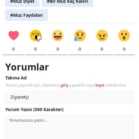
#Muz Diyet
#Bir Muz Kaç Kalori
#Muz Faydaları
S
S
0
0
0
0
0
0
S
T
Yorumlar
T
Takma Ad
Yorum yapmak için, isterseniz
giriş
yapabilir veya
kayıt
olabilirsiniz.
T
T
Yorum Yazın (500 Karakter)
Ş
U
V