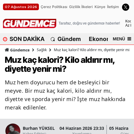
Çerez Politikası
Gizlilik İlkeleri
Künye
İletişim
07 Ağustos 2026
A
Koca
Tarafsız, doğru ve gündemce haberler!
Az bu
A
SON DAKİKA
Gündem
Ekonomi
Dü
MENÜ
A
Sağlık
Muz kaç kalori? Kilo aldırır mı, diyette yenir mi?
Gündemce
A
Muz kaç kalori? Kilo aldırır mı,
diyette yenir mi?
A
A
Muz hem doyurucu hem de besleyici bir
meyve. Bir muz kaç kalori, kilo aldırır mı,
A
diyette ve sporda yenir mi? İşte muz hakkında
A
merak edilenler.
A
B
Burhan YÜKSEL
04 Haziran 2026 23:33
05 Haziran 
Haber Editörü
Yayınlanma
Güncel