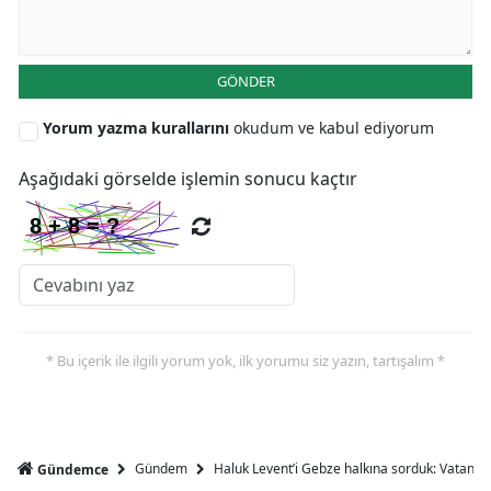
Y
GÖNDER
Z
Yorum yazma kurallarını
okudum ve kabul ediyorum
A
B
Aşağıdaki görselde işlemin sonucu kaçtır
K
B
Ş
* Bu içerik ile ilgili yorum yok, ilk yorumu siz yazın, tartışalım *
B
A
Gündem
Haluk Levent’i Gebze halkına sorduk: Vatandaşl
Gündemce
I