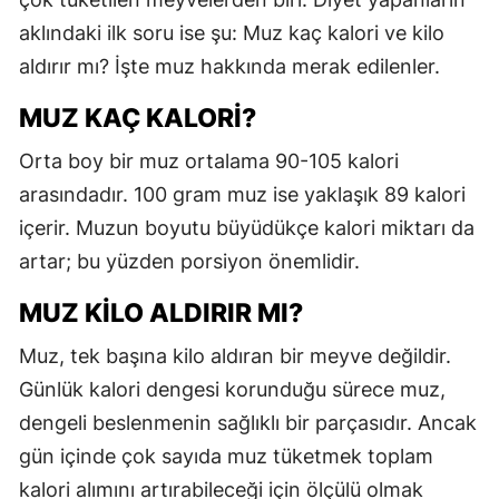
E
aklındaki ilk soru ise şu: Muz kaç kalori ve kilo
aldırır mı? İşte muz hakkında merak edilenler.
E
MUZ KAÇ KALORI?
E
Orta boy bir muz ortalama 90-105 kalori
E
arasındadır. 100 gram muz ise yaklaşık 89 kalori
E
içerir. Muzun boyutu büyüdükçe kalori miktarı da
G
artar; bu yüzden porsiyon önemlidir.
G
MUZ KILO ALDIRIR MI?
Muz, tek başına kilo aldıran bir meyve değildir.
Günlük kalori dengesi korunduğu sürece muz,
H
dengeli beslenmenin sağlıklı bir parçasıdır. Ancak
H
gün içinde çok sayıda muz tüketmek toplam
I
kalori alımını artırabileceği için ölçülü olmak