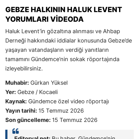
GEBZE HALKININ HALUK LEVENT
YORUMLARI VIDEODA
Haluk Levent’in gözaltına alınması ve Ahbap
Derneği hakkındaki iddialar konusunda Gebze’de
yaşayan vatandaşların verdiği yanıtların
tamamını Gündemce’nin sokak röportajında
izleyebilirsiniz.
Muhabir:
Gürkan Yüksel
Yer:
Gebze / Kocaeli
Kaynak:
Gündemce özel video röportajı
Yayın tarihi:
15 Temmuz 2026
Son güncelleme:
15 Temmuz 2026
Editoryal not:
Bu haber, Gündemce’nin