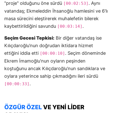
"proje" olduğunu öne sürdü
. Aynı
[00:02:53]
vatandaş; Ekmeleddin İhsanoğlu hamlesini ve 6'lı
masa sürecini eleştirerek muhalefetin bilerek
kaybettirildiğini savundu
.
[00:03:14]
Seçim Gecesi Tepkisi:
Bir diğer vatandaş ise
Kılıçdaroğlu’nun doğrudan iktidara hizmet
ettiğini iddia etti
. Seçim döneminde
[00:00:10]
Ekrem İmamoğlu'nun oyların peşinden
koştuğunu ancak Kılıçdaroğlu’nun sandıklara ve
oylara yeterince sahip çıkmadığını ileri sürdü
.
[00:00:33]
ÖZGÜR ÖZEL
VE YENI LIDER