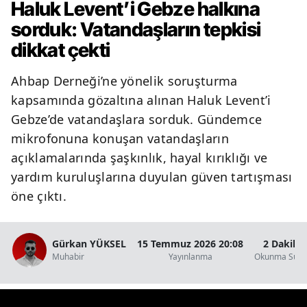
Haluk Levent’i Gebze halkına
sorduk: Vatandaşların tepkisi
Y
dikkat çekti
K
Ahbap Derneği’ne yönelik soruşturma
K
kapsamında gözaltına alınan Haluk Levent’i
O
Gebze’de vatandaşlara sorduk. Gündemce
mikrofonuna konuşan vatandaşların
D
açıklamalarında şaşkınlık, hayal kırıklığı ve
yardım kuruluşlarına duyulan güven tartışması
öne çıktı.
Gürkan YÜKSEL
15 Temmuz 2026 20:08
2 Dakika
Muhabir
Yayınlanma
Okunma Süre