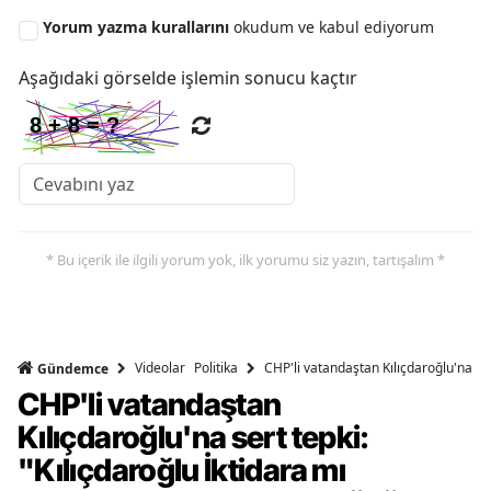
Yorum yazma kurallarını
okudum ve kabul ediyorum
Aşağıdaki görselde işlemin sonucu kaçtır
* Bu içerik ile ilgili yorum yok, ilk yorumu siz yazın, tartışalım *
Videolar
Politika
CHP'li vatandaştan Kılıçdaroğlu'na ser
Gündemce
CHP'li vatandaştan
Kılıçdaroğlu'na sert tepki:
"Kılıçdaroğlu İktidara mı