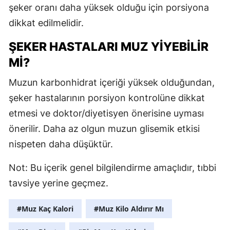
şeker oranı daha yüksek olduğu için porsiyona
M
dikkat edilmelidir.
M
ŞEKER HASTALARI MUZ YIYEBILIR
K
MI?
M
Muzun karbonhidrat içeriği yüksek olduğundan,
şeker hastalarının porsiyon kontrolüne dikkat
M
etmesi ve doktor/diyetisyen önerisine uyması
önerilir. Daha az olgun muzun glisemik etkisi
N
nispeten daha düşüktür.
N
Not: Bu içerik genel bilgilendirme amaçlıdır, tıbbi
tavsiye yerine geçmez.
R
#Muz Kaç Kalori
#Muz Kilo Aldırır Mı
S