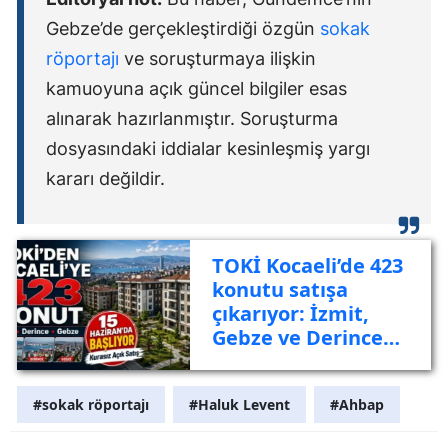
Gebze’de gerçekleştirdiği özgün
sokak
röportajı
ve soruşturmaya ilişkin
kamuoyuna açık güncel bilgiler esas
alınarak hazırlanmıştır. Soruşturma
dosyasındaki iddialar kesinleşmiş yargı
kararı değildir.
TOKİ Kocaeli’de 423
konutu satışa
çıkarıyor: İzmit,
Gebze ve Derince
listede
#sokak röportajı
#Haluk Levent
#Ahbap