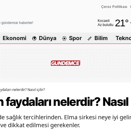
Çerez Politikası
Adana
21
°
Kocaeli
ve gündemce haberler!
Az bulutlu
Adıyaman
Ekonomi
Dünya
Spor
Bilim
Tekno
Afyonkarahisa
Ağrı
Amasya
Ankara
Antalya
daları nelerdir? Nasıl içilir?
 faydaları nelerdir? Nasıl i
Artvin
Aydın
e sağlık tercihlerinden. Elma sirkesi neye iyi gelir,
ı ve dikkat edilmesi gerekenler.
Balıkesir