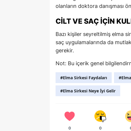
olanların doktora danışması ön
CILT VE SAÇ IÇIN KU
Bazı kişiler seyreltilmiş elma s
saç uygulamalarında da mutlak
gerekir.
Not: Bu içerik genel bilgilendi
#Elma Sirkesi Faydaları
#Elma 
#Elma Sirkesi Neye İyi Gelir
0
0