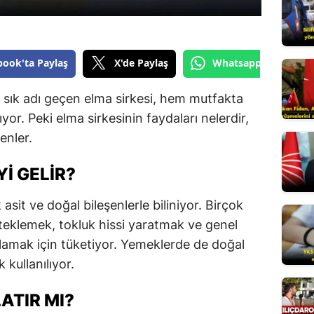
Edirne
Elazığ
book'ta Paylaş
X'de Paylaş
Whatsapp'tan Gönde
Erzincan
a sık adı geçen elma sirkesi, hem mutfakta
Erzurum
yor. Peki elma sirkesinin faydaları nelerdir,
Eskişehir
lenler.
Gaziantep
YI GELIR?
Giresun
 asit ve doğal bileşenlerle biliniyor. Birçok
Gümüşhane
esteklemek, tokluk hissi yaratmak ve genel
ağlamak için tüketiyor. Yemeklerde de doğal
Hakkari
 kullanılıyor.
Hatay
ATIR MI?
Isparta