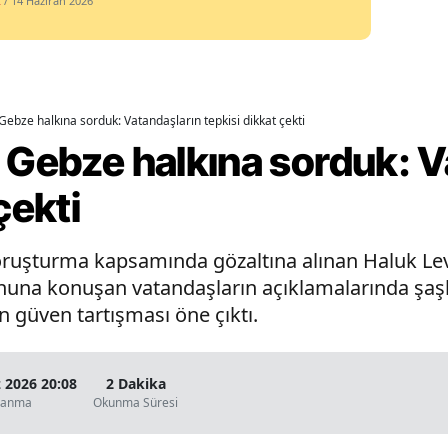
k
/ 14 Haziran 2026
Yalova
Karabük
Kilis
Gebze halkına sorduk: Vatandaşların tepkisi dikkat çekti
 Gebze halkına sorduk: V
Osmaniye
çekti
Düzce
ruşturma kapsamında gözaltına alınan Haluk Lev
a konuşan vatandaşların açıklamalarında şaşkınl
 güven tartışması öne çıktı.
2026 20:08
2 Dakika
lanma
Okunma Süresi