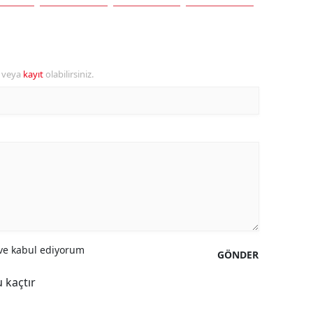
Samsun
Siirt
r veya
kayıt
olabilirsiniz.
Sinop
Sivas
Tekirdağ
Tokat
Trabzon
Tunceli
e kabul ediyorum
Şanlıurfa
GÖNDER
 kaçtır
Uşak
Van