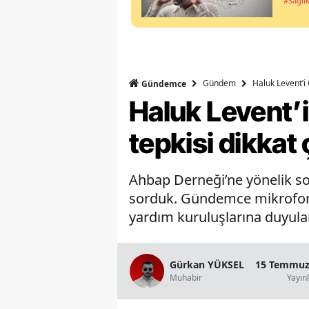
#Sağlı
Gündem
Haluk Levent’i 
Gündemce
Haluk Levent’i
tepkisi dikkat 
Ahbap Derneği’ne yönelik so
sorduk. Gündemce mikrofonun
yardım kuruluşlarına duyulan
Gürkan YÜKSEL
15 Temmuz 
Muhabir
Yayın