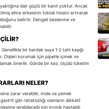
yaktığına dair güçlü bir kanıt yoktur. Ancak
Mersin
tilmiş elma sirkesinin tokluk hissini artırarak
İstanbul
duğunu belirtir. Dengeli beslenme ve
abilir.
İzmir
Kars
ÇILIR?
Kastamonu
 Genellikle bir bardak suya 1-2 tatlı kaşığı
ir. Dişleri korumak için pipetle içmek ve
Kayseri
amak önerilir. Günde bir kez, ölçülü tüketim
Kırklareli
Kırşehir
RARLARI NELER?
Kocaeli
esine zarar verebilir, mide ve yemek
Konya
gastrit gibi rahatsızlığı olanların dikkatli
Kütahya
kileşime girebileceği için kronik hastalığı