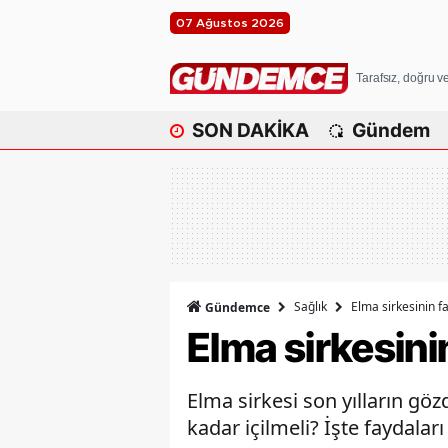
07 Ağustos 2026
Tarafsız, doğru 
SON DAKİKA
Gündem
Sağlık
Elma sirkesinin fay
Gündemce
Elma sirkesinin
Elma sirkesi son yılların gözd
kadar içilmeli? İşte faydalar