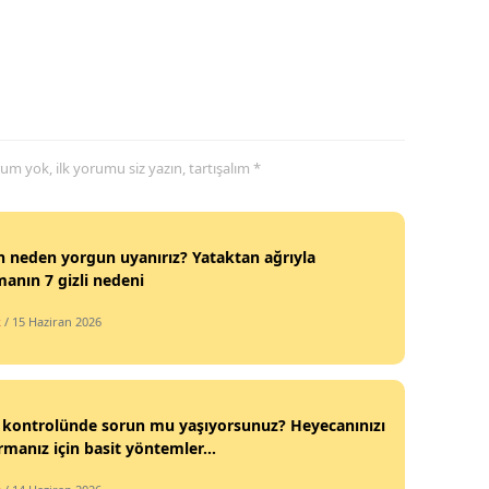
Yozgat
Zonguldak
Aksaray
yorum yok, ilk yorumu siz yazın, tartışalım *
Bayburt
Karaman
 neden yorgun uyanırız? Yataktan ağrıyla
Kırıkkale
anın 7 gizli nedeni
Batman
k
/ 15 Haziran 2026
Şırnak
Bartın
 kontrolünde sorun mu yaşıyorsunuz? Heyecanınızı
Ardahan
rmanız için basit yöntemler...
Iğdır