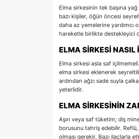
Elma sirkesinin tek başına yağ 
bazı kişiler, öğün öncesi seyrel
daha az yemelerine yardımcı ol
hareketle birlikte destekleyici ol
ELMA SIRKESI NASIL I
Elma sirkesi asla saf içilmemeli.
elma sirkesi eklenerek seyreltil
ardından ağzı sade suyla çalkal
yeterlidir.
ELMA SIRKESININ ZA
Aşırı veya saf tüketim; diş min
borusunu tahriş edebilir. Reflü, 
olması gerekir. Bazı ilaçlarla et