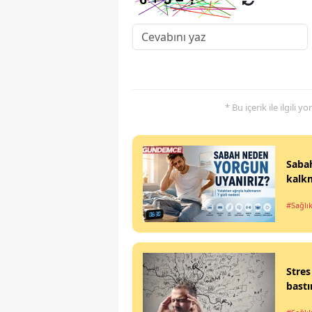
* Bu içerik ile ilgili 
Sabah
kalkm
#Sağlı
Stres
bastı