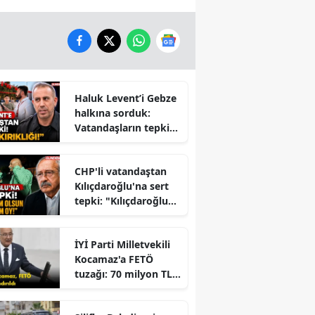
Haluk Levent’i Gebze
halkına sorduk:
Vatandaşların tepkisi
dikkat çekti
CHP'li vatandaştan
Kılıçdaroğlu'na sert
tepki: "Kılıçdaroğlu
İktidara mı
Çalışıyor?" Tartışması
İYİ Parti Milletvekili
Büyüyor
Kocamaz'a FETÖ
tuzağı: 70 milyon TL
dolandırıldı!