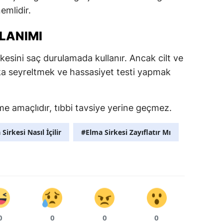
emlidir.
Malatya
LLANIMI
Manisa
Kahramanma
irkesini saç durulamada kullanır. Ancak cilt ve
a seyreltmek ve hassasiyet testi yapmak
Mardin
Muğla
rme amaçlıdır, tıbbi tavsiye yerine geçmez.
Muş
Sirkesi Nasıl İçilir
#Elma Sirkesi Zayıflatır Mı
Nevşehir
Niğde
Ordu
Rize
0
0
0
0
Sakarya