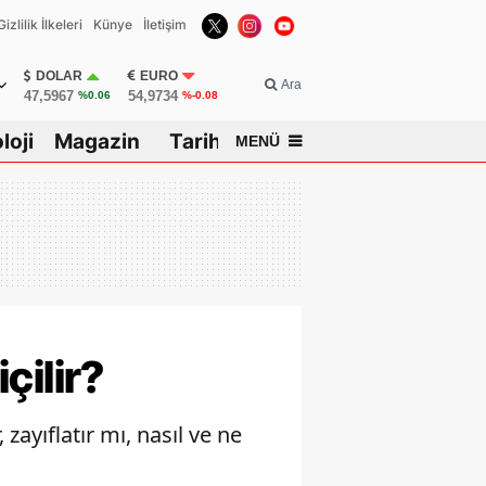
Gizlilik İlkeleri
Künye
İletişim
DOLAR
EURO
Ara
47,5967
54,9734
%0.06
%-0.08
loji
Magazin
Tarih
MENÜ
r
çilir?
 zayıflatır mı, nasıl ve ne