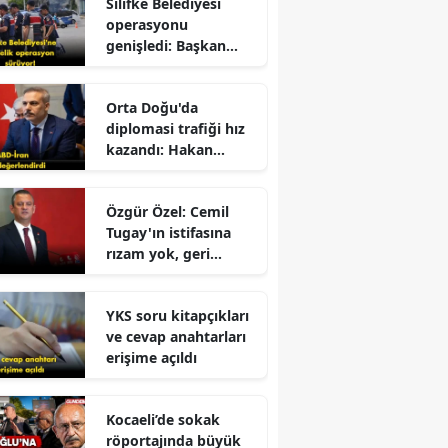
Silifke Belediyesi
operasyonu
genişledi: Başkan
yardımcısı gözaltına
alındı
r
Orta Doğu'da
diplomasi trafiği hız
kazandı: Hakan
Fidan'dan kritik
mesajlar!
Özgür Özel: Cemil
Tugay'ın istifasına
rızam yok, geri
dönmesini
bekliyorum!
YKS soru kitapçıkları
ve cevap anahtarları
erişime açıldı
Kocaeli’de sokak
röportajında büyük