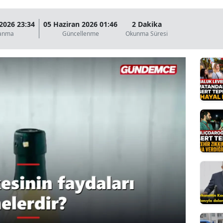
Bilecik
2026 23:34
05 Haziran 2026 01:46
2 Dakika
Bingöl
lanma
Güncellenme
Okunma Süresi
Bitlis
Bolu
Burdur
Bursa
Çanakkale
Çankırı
Çorum
Denizli
Diyarbakır