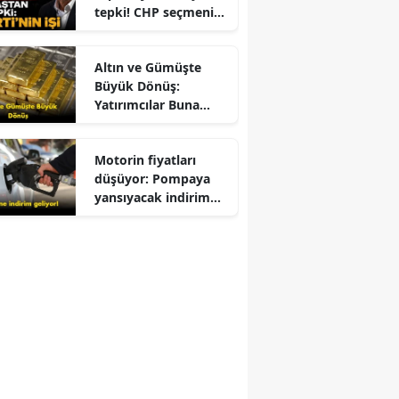
tepki! CHP seçmeni
Kemal Kılıçdaroğlu
için ne dedi?
Altın ve Gümüşte
Büyük Dönüş:
Yatırımcılar Buna
Odaklandı
Motorin fiyatları
düşüyor: Pompaya
yansıyacak indirim
belli oldu