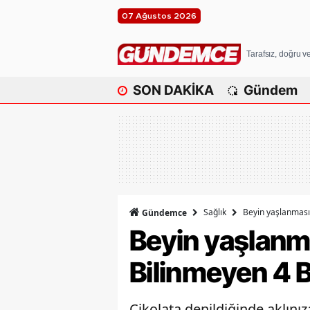
07 Ağustos 2026
Tarafsız, doğru 
SON DAKİKA
Gündem
Sağlık
Beyin yaşlanmasın
Gündemce
Beyin yaşlanma
Bilinmeyen 4 
Çikolata denildiğinde aklını