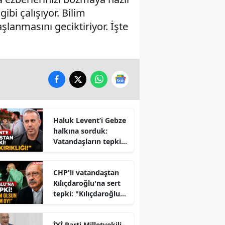
ibi çalışıyor. Bilim
şlanmasını geciktiriyor. İşte
Haluk Levent’i Gebze
halkına sorduk:
Vatandaşların tepkisi
dikkat çekti
CHP'li vatandaştan
Kılıçdaroğlu'na sert
tepki: "Kılıçdaroğlu
İktidara mı
Çalışıyor?" Tartışması
İYİ Parti Milletvekili