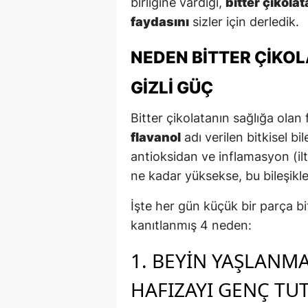
birliğine vardığı,
bitter çikol
faydasını
sizler için derledik.
NEDEN BITTER ÇIKO
GIZLI GÜÇ
Bitter çikolatanın sağlığa olan
flavanol
adı verilen bitkisel bi
antioksidan ve inflamasyon (ilti
ne kadar yüksekse, bu bileşikl
İşte her gün küçük bir parça bi
kanıtlanmış 4 neden:
1. BEYIN YAŞLANM
HAFIZAYI GENÇ TU