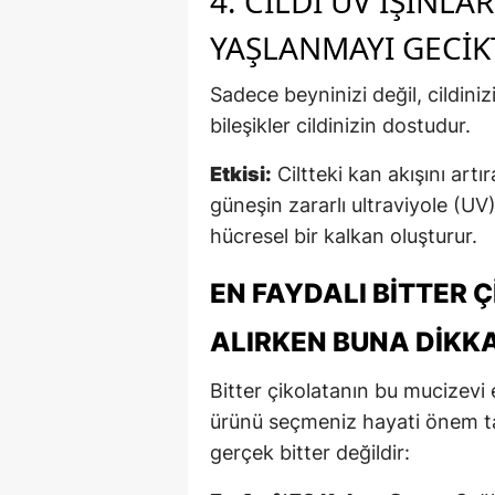
4. CILDI UV IŞINLA
YAŞLANMAYI GECIK
Sadece beyninizi değil, cildinizi
bileşikler cildinizin dostudur.
Etkisi:
Ciltteki kan akışını art
güneşin zararlı ultraviyole (UV) 
hücresel bir kalkan oluşturur.
EN FAYDALI BITTER 
ALIRKEN BUNA DIKKA
Bitter çikolatanın bu mucizevi 
ürünü seçmeniz hayati önem taş
gerçek bitter değildir: