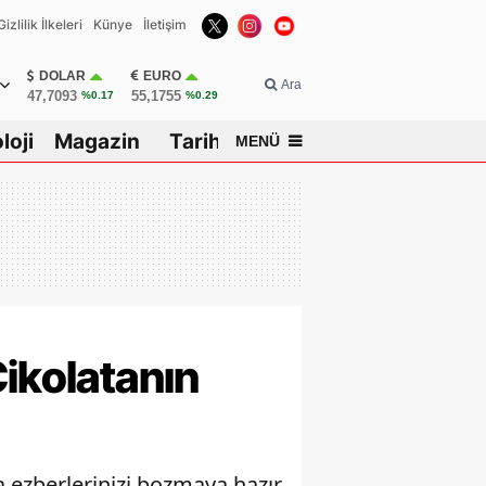
Gizlilik İlkeleri
Künye
İletişim
DOLAR
EURO
Ara
47,7093
55,1755
%0.17
%0.29
loji
Magazin
Tarih
MENÜ
Çikolatanın
a ezberlerinizi bozmaya hazır