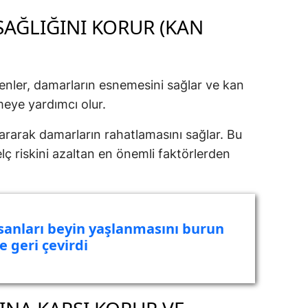
SAĞLIĞINI KORUR (KAN
Samsun
Siirt
Sinop
eşenler, damarların esnemesini sağlar ve kan
eye yardımcı olur.
Sivas
yararak damarların rahatlamasını sağlar. Bu
Tekirdağ
lç riskini azaltan en önemli faktörlerden
Tokat
Trabzon
Tunceli
nsanları beyin yaşlanmasını burun
e geri çevirdi
Şanlıurfa
Uşak
Van