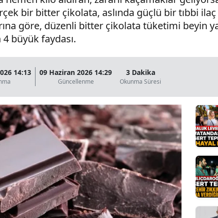
k bir bitter çikolata, aslında güçlü bir tıbbi ilaç g
Bilecik
ına göre, düzenli bitter çikolata tüketimi beyin ya
Bingöl
n 4 büyük faydası.
Bitlis
Bolu
2026 14:13
09 Haziran 2026 14:29
3 Dakika
anma
Güncellenme
Okunma Süresi
Burdur
Bursa
Çanakkale
Çankırı
Çorum
Denizli
Diyarbakır