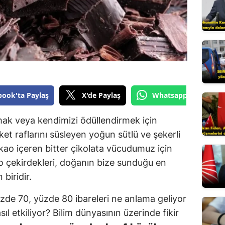
Edirne
Elazığ
Erzincan
Erzurum
Eskişehir
book'ta Paylaş
X'de Paylaş
Whatsapp'tan Gönde
Gaziantep
rmak veya kendimizi ödüllendirmek için
ket raflarını süsleyen yoğun sütlü ve şekerli
Giresun
akao içeren bitter çikolata vücudumuz için
Gümüşhane
ao çekirdekleri, doğanın bize sunduğu en
biridir.
Hakkari
Hatay
üzde 70, yüzde 80 ibareleri ne anlama geliyor
sıl etkiliyor? Bilim dünyasının üzerinde fikir
Isparta