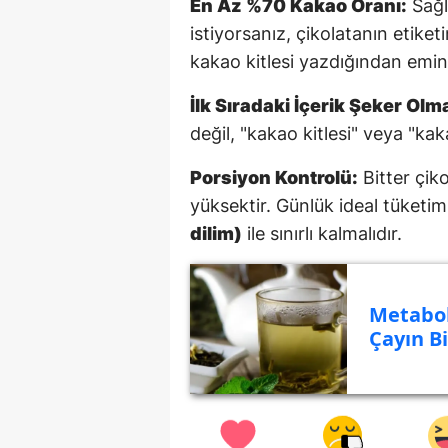
En Az %70 Kakao Oranı:
Sağl
istiyorsanız, çikolatanın etik
kakao kitlesi yazdığından emin
İlk Sıradaki İçerik Şeker Olm
değil, "kakao kitlesi" veya "kak
Porsiyon Kontrolü:
Bitter çiko
yüksektir. Günlük ideal tüketi
dilim)
ile sınırlı kalmalıdır.
Metabol
Çayın B