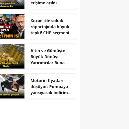
erişime açıldı
Kocaeli’de sokak
röportajında büyük
tepki! CHP seçmeni
Kemal Kılıçdaroğlu
için ne dedi?
Altın ve Gümüşte
Büyük Dönüş:
Yatırımcılar Buna
Odaklandı
Motorin fiyatları
düşüyor: Pompaya
yansıyacak indirim
belli oldu