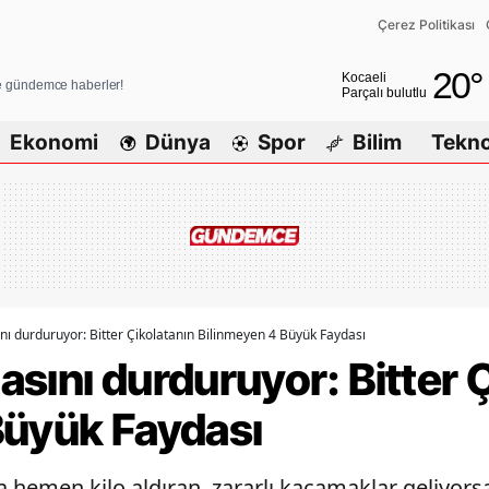
Çerez Politikası
Adana
20
°
Kocaeli
ve gündemce haberler!
Parçalı bulutlu
Adıyaman
Ekonomi
Dünya
Spor
Bilim
Tekno
Afyonkarahisar
Ağrı
Amasya
Ankara
Antalya
ı durduruyor: Bitter Çikolatanın Bilinmeyen 4 Büyük Faydası
sını durduruyor: Bitter 
Artvin
Büyük Faydası
Aydın
Balıkesir
za hemen kilo aldıran, zararlı kaçamaklar geliyors