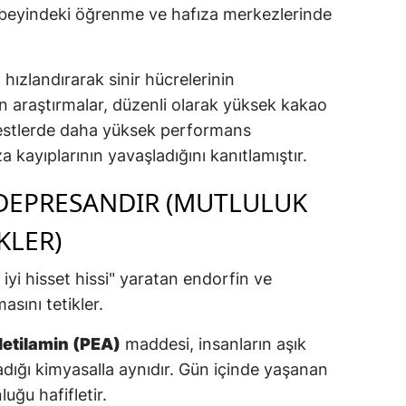
r, beyindeki öğrenme ve hafıza merkezlerinde
Malatya
Manisa
hızlandırarak sinir hücrelerinin
Kahramanmaraş
an araştırmalar, düzenli olarak yüksek kakao
 testlerde daha yüksek performans
Mardin
a kayıplarının yavaşladığını kanıtlamıştır.
Muğla
IDEPRESANDIR (MUTLULUK
Muş
LER)
Nevşehir
 iyi hisset hissi" yaratan endorfin ve
Niğde
asını tetikler.
Ordu
letilamin (PEA)
maddesi, insanların aşık
Rize
ladığı kimyasalla aynıdır. Gün içinde yaşanan
luğu hafifletir.
Sakarya