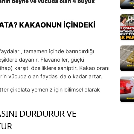
atanın beyne ve vücuda olan 4 büyük
Mersin
İstanbul
LATA? KAKAONUN İÇINDEKI
İzmir
Kars
 faydaları, tamamen içinde barındırdığı
Kastamonu
leşiklere dayanır. Flavanoller, güçlü
hap) karşıtı özelliklere sahiptir. Kakao oranı
Kayseri
erin vücuda olan faydası da o kadar artar.
Kırklareli
tter çikolata yemeniz için bilimsel olarak
Kırşehir
Kocaeli
ASINI DURDURUR VE
Konya
TUR
Kütahya