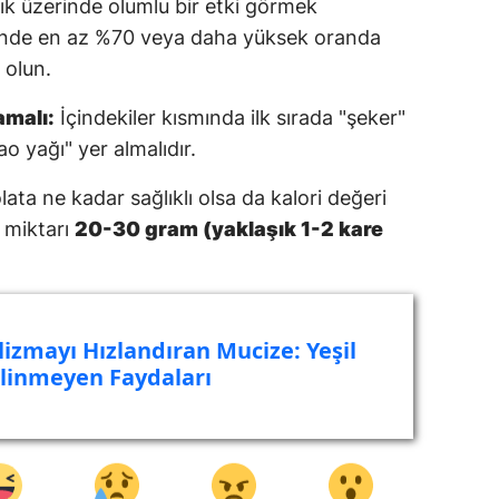
ık üzerinde olumlu bir etki görmek
etinde en az %70 veya daha yüksek oranda
Yalova
 olun.
Karabük
amalı:
İçindekiler kısmında ilk sırada "şeker"
Kilis
ao yağı" yer almalıdır.
Osmaniye
lata ne kadar sağlıklı olsa da kalori değeri
Düzce
m miktarı
20-30 gram (yaklaşık 1-2 kare
izmayı Hızlandıran Mucize: Yeşil
ilinmeyen Faydaları