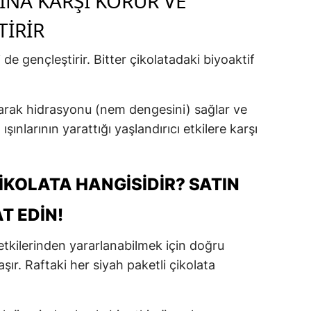
RINA KARŞI KORUR VE
TIRIR
Yozgat
Zonguldak
 de gençleştirir. Bitter çikolatadaki biyoaktif
Aksaray
ırarak hidrasyonu (nem dengesini) sağlar ve
Bayburt
ışınlarının yarattığı yaşlandırıcı etkilere karşı
Karaman
Kırıkkale
ÇIKOLATA HANGISIDIR? SATIN
Batman
T EDIN!
Şırnak
etkilerinden yararlanabilmek için doğru
Bartın
ır. Raftaki her siyah paketli çikolata
Ardahan
Iğdır