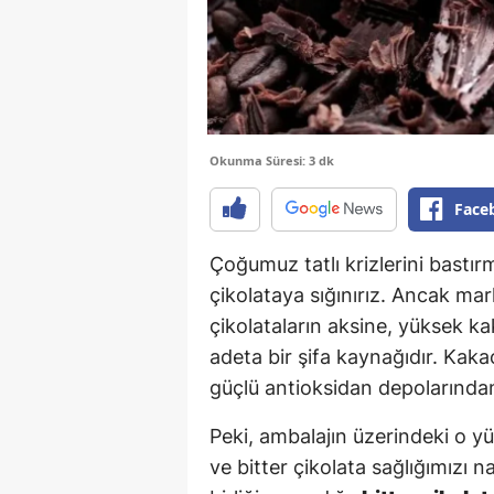
Okunma Süresi: 3 dk
Face
Çoğumuz tatlı krizlerini bastı
çikolataya sığınırız. Ancak mar
çikolataların aksine, yüksek k
adeta bir şifa kaynağıdır. Kak
güçlü antioksidan depolarından 
Peki, ambalajın üzerindeki o y
ve bitter çikolata sağlığımızı na