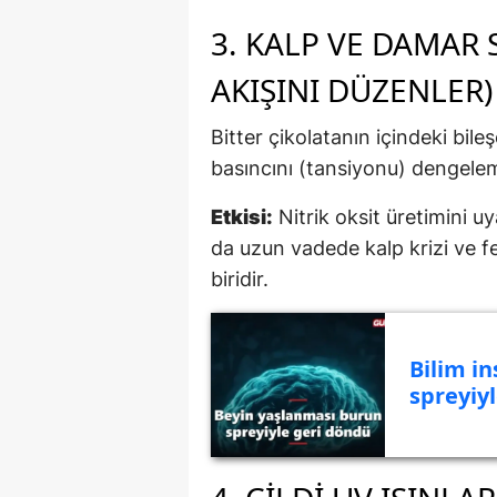
3. KALP VE DAMAR 
AKIŞINI DÜZENLER)
Bitter çikolatanın içindeki bil
basıncını (tansiyonu) dengelem
Etkisi:
Nitrik oksit üretimini u
da uzun vadede kalp krizi ve fe
biridir.
Bilim i
spreyiyl