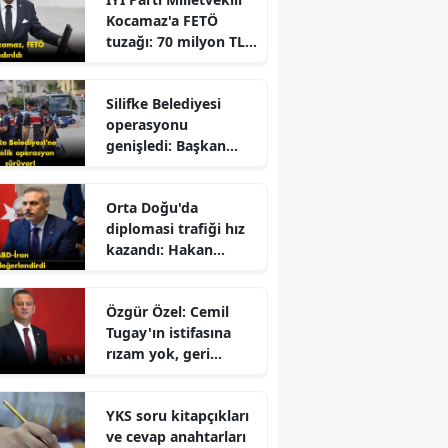
Büyüyor
Kocamaz'a FETÖ
tuzağı: 70 milyon TL
dolandırıldı!
Silifke Belediyesi
operasyonu
genişledi: Başkan
yardımcısı gözaltına
alındı
r
Orta Doğu'da
diplomasi trafiği hız
kazandı: Hakan
Fidan'dan kritik
mesajlar!
Özgür Özel: Cemil
Tugay'ın istifasına
rızam yok, geri
dönmesini
bekliyorum!
YKS soru kitapçıkları
ve cevap anahtarları