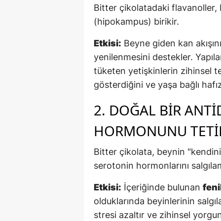
Bitter çikolatadaki flavanolle
(hipokampus) birikir.
Etkisi:
Beyne giden kan akışını 
yenilenmesini destekler. Yapıl
tüketen yetişkinlerin zihinsel
gösterdiğini ve yaşa bağlı hafız
2. DOĞAL BIR ANT
HORMONUNU TETIK
Bitter çikolata, beynin "kendini
serotonin hormonlarını salgılam
Etkisi:
İçeriğinde bulunan
feni
olduklarında beyinlerinin salgı
stresi azaltır ve zihinsel yorgun