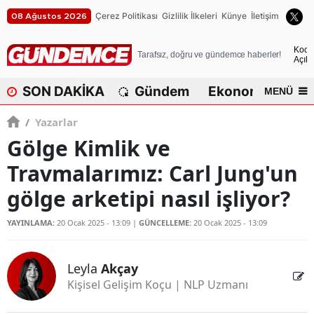
Çerez Politikası
Gizlilik İlkeleri
Künye
İletişim
08 Ağustos 2026
A
Koca
Tarafsız, doğru ve gündemce haberler!
Açık
A
SON DAKİKA
Gündem
Ekonomi
Dü
MENÜ
A
/
Yazarlar
A
Gölge Kimlik ve
A
Travmalarımız: Carl Jung'un
A
gölge arketipi nasıl işliyor?
A
YAYINLAMA:
20 Ocak 2025 - 13:09
|
GÜNCELLEME:
20 Ocak 2025 - 13:09
A
Leyla
Akçay
A
Kişisel Gelişim Koçu | NLP Uzmanı
B