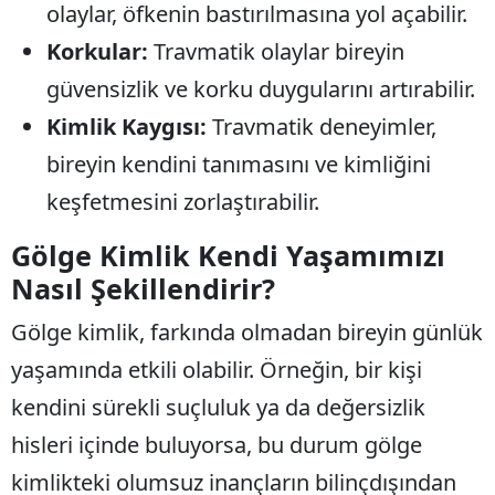
olaylar, öfkenin bastırılmasına yol açabilir.
M
Korkular:
Travmatik olaylar bireyin
M
güvensizlik ve korku duygularını artırabilir.
Kimlik Kaygısı:
Travmatik deneyimler,
K
bireyin kendini tanımasını ve kimliğini
M
keşfetmesini zorlaştırabilir.
M
Gölge Kimlik Kendi Yaşamımızı
Nasıl Şekillendirir?
N
Gölge kimlik, farkında olmadan bireyin günlük
N
yaşamında etkili olabilir. Örneğin, bir kişi
kendini sürekli suçluluk ya da değersizlik
hisleri içinde buluyorsa, bu durum gölge
R
kimlikteki olumsuz inançların bilinçdışından
S