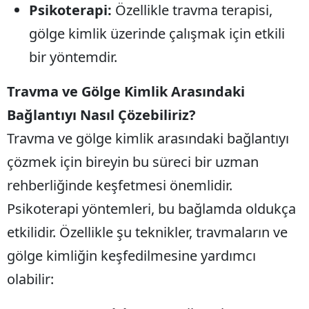
Psikoterapi:
Özellikle travma terapisi,
Y
gölge kimlik üzerinde çalışmak için etkili
Z
bir yöntemdir.
A
Travma ve Gölge Kimlik Arasındaki
B
Bağlantıyı Nasıl Çözebiliriz?
Travma ve gölge kimlik arasındaki bağlantıyı
çözmek için bireyin bu süreci bir uzman
K
rehberliğinde keşfetmesi önemlidir.
B
Psikoterapi yöntemleri, bu bağlamda oldukça
Ş
etkilidir. Özellikle şu teknikler, travmaların ve
B
gölge kimliğin keşfedilmesine yardımcı
olabilir:
A
I