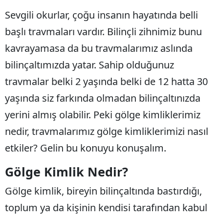
B
Sevgili okurlar, çoğu insanın hayatında belli
başlı travmaları vardır. Bilinçli zihnimiz bunu
B
kavrayamasa da bu travmalarımız aslında
B
bilinçaltımızda yatar. Sahip olduğunuz
B
travmalar belki 2 yaşında belki de 12 hatta 30
B
yaşında siz farkında olmadan bilinçaltınızda
B
yerini almış olabilir. Peki gölge kimliklerimiz
nedir, travmalarımız gölge kimliklerimizi nasıl
Ç
etkiler? Gelin bu konuyu konuşalım.
Ç
Gölge Kimlik Nedir?
Gölge kimlik, bireyin bilinçaltında bastırdığı,
D
toplum ya da kişinin kendisi tarafından kabul
D