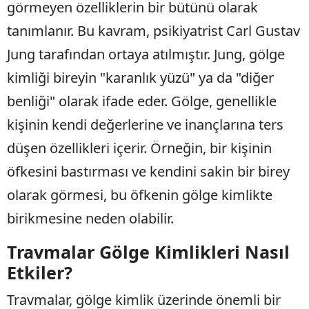
görmeyen özelliklerin bir bütünü olarak
E
tanımlanır. Bu kavram, psikiyatrist Carl Gustav
E
Jung tarafından ortaya atılmıştır. Jung, gölge
E
kimliği bireyin "karanlık yüzü" ya da "diğer
benliği" olarak ifade eder. Gölge, genellikle
E
kişinin kendi değerlerine ve inançlarına ters
E
düşen özellikleri içerir. Örneğin, bir kişinin
G
öfkesini bastırması ve kendini sakin bir birey
G
olarak görmesi, bu öfkenin gölge kimlikte
birikmesine neden olabilir.
H
Travmalar Gölge Kimlikleri Nasıl
Etkiler?
H
Travmalar, gölge kimlik üzerinde önemli bir
I