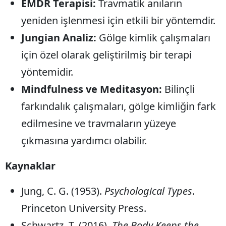
EMDR Terapisi:
Travmatik anıların
yeniden işlenmesi için etkili bir yöntemdir.
Y
Jungian Analiz:
Gölge kimlik çalışmaları
K
için özel olarak geliştirilmiş bir terapi
K
yöntemidir.
O
Mindfulness ve Meditasyon:
Bilinçli
D
farkındalık çalışmaları, gölge kimliğin fark
edilmesine ve travmaların yüzeye
çıkmasına yardımcı olabilir.
Kaynaklar
Jung, C. G. (1953).
Psychological Types
.
Princeton University Press.
Schwartz, T. (2016).
The Body Keeps the