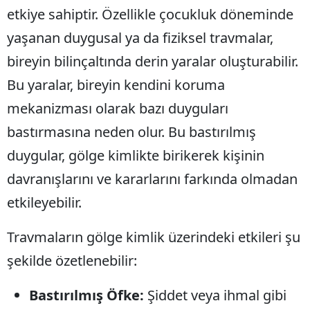
etkiye sahiptir. Özellikle çocukluk döneminde
M
yaşanan duygusal ya da fiziksel travmalar,
İ
bireyin bilinçaltında derin yaralar oluşturabilir.
İ
Bu yaralar, bireyin kendini koruma
K
mekanizması olarak bazı duyguları
bastırmasına neden olur. Bu bastırılmış
K
duygular, gölge kimlikte birikerek kişinin
K
davranışlarını ve kararlarını farkında olmadan
K
etkileyebilir.
K
Travmaların gölge kimlik üzerindeki etkileri şu
K
şekilde özetlenebilir:
K
Bastırılmış Öfke:
Şiddet veya ihmal gibi
K