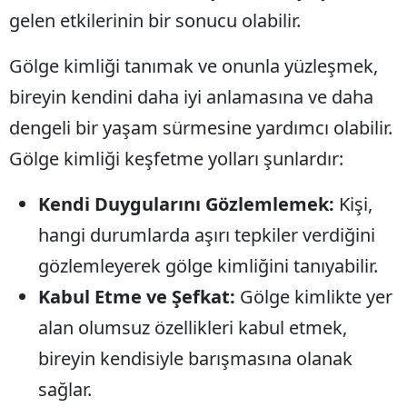
gelen etkilerinin bir sonucu olabilir.
Gölge kimliği tanımak ve onunla yüzleşmek,
S
bireyin kendini daha iyi anlamasına ve daha
S
dengeli bir yaşam sürmesine yardımcı olabilir.
S
Gölge kimliği keşfetme yolları şunlardır:
T
Kendi Duygularını Gözlemlemek:
Kişi,
T
hangi durumlarda aşırı tepkiler verdiğini
T
gözlemleyerek gölge kimliğini tanıyabilir.
T
Kabul Etme ve Şefkat:
Gölge kimlikte yer
alan olumsuz özellikleri kabul etmek,
Ş
bireyin kendisiyle barışmasına olanak
U
sağlar.
V