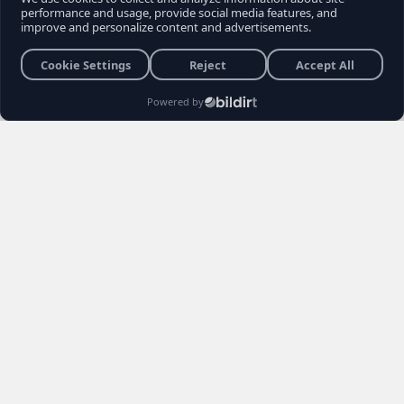
son sokak röportajı, muhalefet seçmeninin
içindeki büyük kırılmayı ve Kemal
Kılıçdaroğlu'na yönelik biriken tepkileri bir kez
daha gözler önüne serdi. Vatandaşların
Kılıçdaroğlu'nun siyaset sahnesindeki rolü,
Özgür Özel yönetimi ve erken seçim
senaryoları hakkındaki açıklamaları sosyal
medyada gündem yarattı.
Burhan YÜKSEL
26 Haziran 2026 22:04
3 Dakika
Haber Editörü
Yayınlanma
Okunma Süres