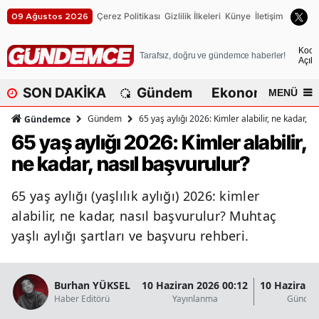
Çerez Politikası
Gizlilik İlkeleri
Künye
İletişim
09 Ağustos 2026
A
Koca
Tarafsız, doğru ve gündemce haberler!
Açık
A
SON DAKİKA
Gündem
Ekonomi
Dü
MENÜ
A
Gündem
65 yaş aylığı 2026: Kimler alabilir, ne kadar, n
Gündemce
A
65 yaş aylığı 2026: Kimler alabilir,
ne kadar, nasıl başvurulur?
A
A
65 yaş aylığı (yaşlılık aylığı) 2026: kimler
alabilir, ne kadar, nasıl başvurulur? Muhtaç
A
yaşlı aylığı şartları ve başvuru rehberi.
A
A
Burhan YÜKSEL
10 Haziran 2026 00:12
10 Haziran 
Haber Editörü
Yayınlanma
Güncel
B