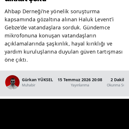
Ahbap Derneği’ne yönelik soruşturma
Y
kapsamında gözaltına alınan Haluk Levent’i
K
Gebze’de vatandaşlara sorduk. Gündemce
mikrofonuna konuşan vatandaşların
K
açıklamalarında şaşkınlık, hayal kırıklığı ve
O
yardım kuruluşlarına duyulan güven tartışması
D
öne çıktı.
Gürkan YÜKSEL
15 Temmuz 2026 20:08
2 Dakika
Muhabir
Yayınlanma
Okunma Süre