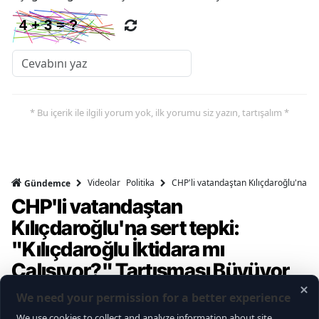
* Bu içerik ile ilgili yorum yok, ilk yorumu siz yazın, tartışalım *
Videolar
Politika
CHP'li vatandaştan Kılıçdaroğlu'na ser
Gündemce
CHP'li vatandaştan
Kılıçdaroğlu'na sert tepki:
"Kılıçdaroğlu İktidara mı
Çalışıyor?" Tartışması Büyüyor
Gündemce YouTube kanalının gerçekleştirdiği