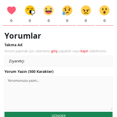
S
0
0
0
0
0
0
S
Yorumlar
S
Takma Ad
Yorum yapmak için, isterseniz
giriş
yapabilir veya
kayıt
olabilirsiniz.
T
T
Yorum Yazın (500 Karakter)
T
T
Ş
U
GÖNDER
V