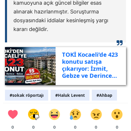
kamuoyuna açık güncel bilgiler esas
alınarak hazırlanmıştır. Soruşturma
dosyasındaki iddialar kesinleşmiş yargı
kararı değildir.
TOKİ Kocaeli’de 423
konutu satışa
çıkarıyor: İzmit,
Gebze ve Derince
listede
#sokak röportajı
#Haluk Levent
#Ahbap
0
0
0
0
0
0