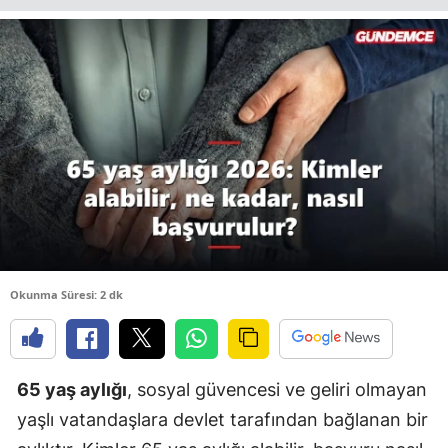
B
B
B
B
B
B
Ç
Okunma Süresi: 2 dk
Ç
65 yaş aylığı
, sosyal güvencesi ve geliri olmayan
D
yaşlı vatandaşlara devlet tarafından bağlanan bir
D