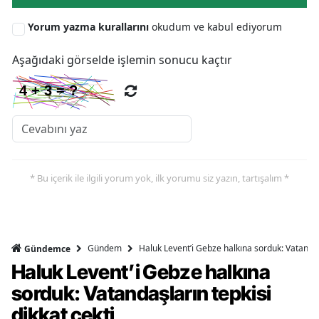
Y
Yorum yazma kurallarını
okudum ve kabul ediyorum
Z
Aşağıdaki görselde işlemin sonucu kaçtır
A
B
K
* Bu içerik ile ilgili yorum yok, ilk yorumu siz yazın, tartışalım *
B
Ş
Gündem
Haluk Levent’i Gebze halkına sorduk: Vatandaşl
Gündemce
B
Haluk Levent’i Gebze halkına
sorduk: Vatandaşların tepkisi
A
dikkat çekti
I