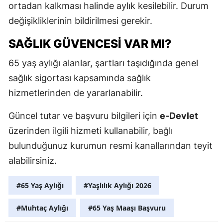
ortadan kalkması halinde aylık kesilebilir. Durum
M
değişikliklerinin bildirilmesi gerekir.
M
SAĞLIK GÜVENCESI VAR MI?
K
65 yaş aylığı alanlar, şartları taşıdığında genel
M
sağlık sigortası kapsamında sağlık
hizmetlerinden de yararlanabilir.
M
Güncel tutar ve başvuru bilgileri için
e-Devlet
üzerinden ilgili hizmeti kullanabilir, bağlı
N
bulunduğunuz kurumun resmi kanallarından teyit
N
alabilirsiniz.
#65 Yaş Aylığı
#Yaşlılık Aylığı 2026
R
#Muhtaç Aylığı
#65 Yaş Maaşı Başvuru
S