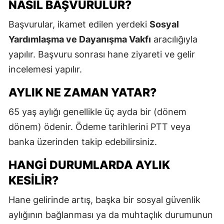
NASIL BAŞVURULUR?
M
Başvurular, ikamet edilen yerdeki
Sosyal
İ
Yardımlaşma ve Dayanışma Vakfı
aracılığıyla
yapılır. Başvuru sonrası hane ziyareti ve gelir
İ
incelemesi yapılır.
K
AYLIK NE ZAMAN YATAR?
K
65 yaş aylığı genellikle üç ayda bir (dönem
K
dönem) ödenir. Ödeme tarihlerini PTT veya
K
banka üzerinden takip edebilirsiniz.
K
HANGI DURUMLARDA AYLIK
K
KESILIR?
K
Hane gelirinde artış, başka bir sosyal güvenlik
aylığının bağlanması ya da muhtaçlık durumunun
K