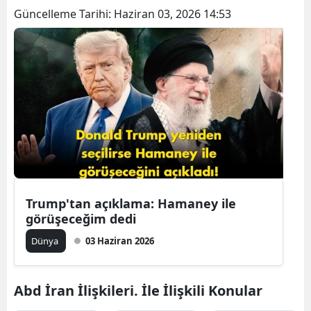
Güncelleme Tarihi:
Haziran 03, 2026 14:53
B
B
B
B
B
B
Ç
Trump'tan açıklama: Hamaney ile
Ç
görüşeceğim dedi
Dünya
03 Haziran 2026
D
Abd İran İlişkileri. İle İlişkili Konular
D