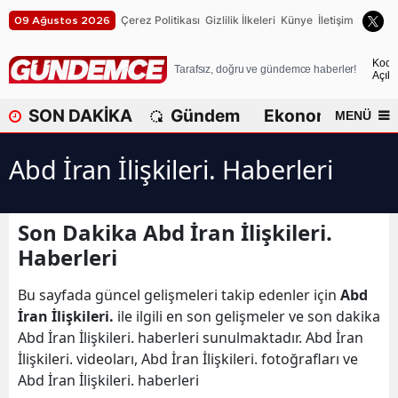
Çerez Politikası
Gizlilik İlkeleri
Künye
İletişim
09 Ağustos 2026
A
Koca
Tarafsız, doğru ve gündemce haberler!
Açık
A
SON DAKİKA
Gündem
Ekonomi
Dü
MENÜ
A
Abd İran İlişkileri. Haberleri
A
A
Son Dakika Abd İran İlişkileri.
A
Haberleri
A
Bu sayfada güncel gelişmeleri takip edenler için
Abd
A
İran İlişkileri.
ile ilgili en son gelişmeler ve son dakika
Abd İran İlişkileri. haberleri sunulmaktadır. Abd İran
A
İlişkileri. videoları, Abd İran İlişkileri. fotoğrafları ve
Abd İran İlişkileri. haberleri
B