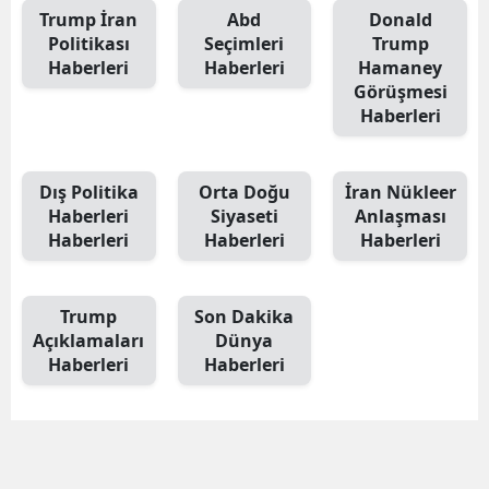
Trump İran
Abd
Donald
E
Politikası
Seçimleri
Trump
Haberleri
Haberleri
Hamaney
E
Görüşmesi
Haberleri
E
E
Dış Politika
Orta Doğu
İran Nükleer
E
Haberleri
Siyaseti
Anlaşması
Haberleri
Haberleri
Haberleri
G
G
Trump
Son Dakika
Açıklamaları
Dünya
Haberleri
Haberleri
H
H
I