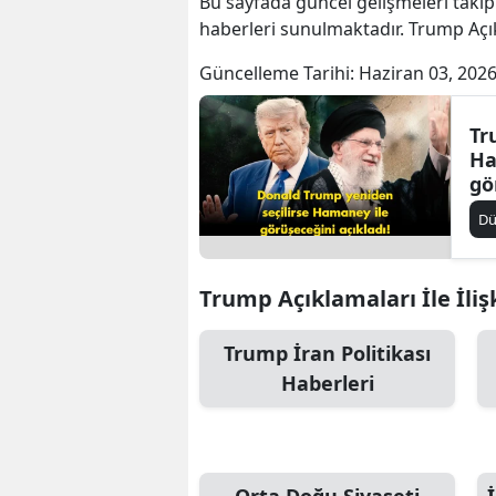
Bu sayfada güncel gelişmeleri takip
haberleri sunulmaktadır. Trump Açık
Güncelleme Tarihi:
Haziran 03, 2026
Tr
Ha
gö
D
Trump Açıklamaları İle İliş
Trump İran Politikası
Haberleri
Orta Doğu Siyaseti