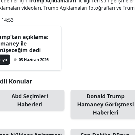
 edenler için
Trump Açıklamaları
ile ilgili en son gelişmel
Bilecik
lamaları videoları, Trump Açıklamaları fotoğrafları ve Trum
Bingöl
 14:53
Bitlis
ump'tan açıklama:
maney ile
Bolu
rüşeceğim dedi
Burdur
ünya
03 Haziran 2026
Bursa
kili Konular
Çanakkale
Çankırı
Abd Seçimleri
Donald Trump
Haberleri
Hamaney Görüşmesi
Çorum
Haberleri
Denizli
Diyarbakır
İran Nükleer Anlaşması
Son Dakika Dünya