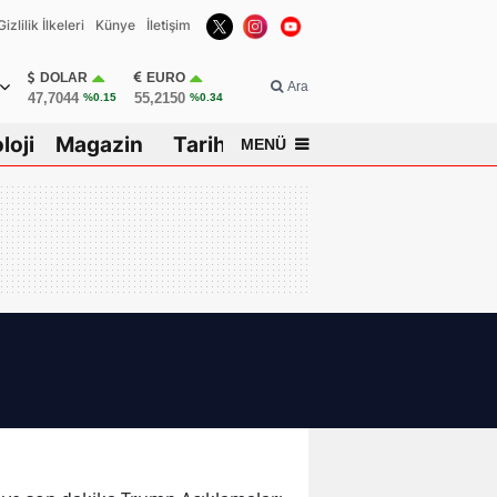
Gizlilik İlkeleri
Künye
İletişim
DOLAR
EURO
Ara
47,7044
55,2150
%0.15
%0.34
loji
Magazin
Tarih
MENÜ