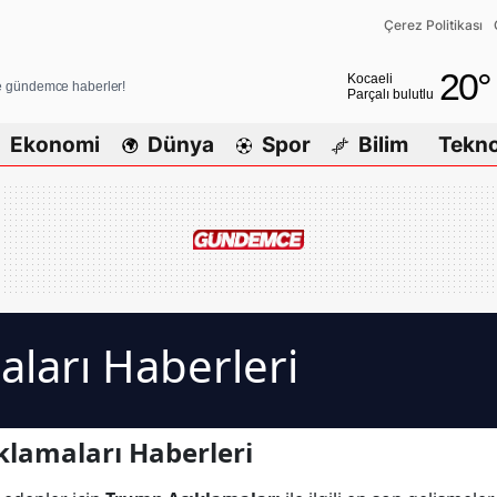
Çerez Politikası
Adana
20
°
Kocaeli
ve gündemce haberler!
Parçalı bulutlu
Adıyaman
Ekonomi
Dünya
Spor
Bilim
Tekno
Afyonkarahisar
Ağrı
Amasya
Ankara
Antalya
ları Haberleri
Artvin
Aydın
lamaları Haberleri
Balıkesir