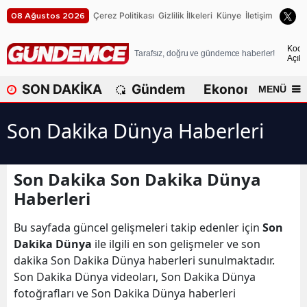
Çerez Politikası
Gizlilik İlkeleri
Künye
İletişim
08 Ağustos 2026
A
Koca
Tarafsız, doğru ve gündemce haberler!
Açık
A
SON DAKİKA
Gündem
Ekonomi
Dü
MENÜ
A
Son Dakika Dünya Haberleri
A
A
Son Dakika Son Dakika Dünya
A
Haberleri
A
Bu sayfada güncel gelişmeleri takip edenler için
Son
A
Dakika Dünya
ile ilgili en son gelişmeler ve son
dakika Son Dakika Dünya haberleri sunulmaktadır.
A
Son Dakika Dünya videoları, Son Dakika Dünya
fotoğrafları ve Son Dakika Dünya haberleri
B