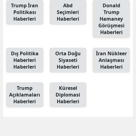
Trump İran
Abd
Donald
E
Politikası
Seçimleri
Trump
Haberleri
Haberleri
Hamaney
E
Görüşmesi
Haberleri
E
E
Dış Politika
Orta Doğu
İran Nükleer
E
Haberleri
Siyaseti
Anlaşması
Haberleri
Haberleri
Haberleri
G
G
Trump
Küresel
Açıklamaları
Diplomasi
Haberleri
Haberleri
H
H
I