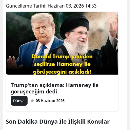
Güncelleme Tarihi:
Haziran 03, 2026 14:53
B
B
B
B
B
B
Ç
Trump'tan açıklama: Hamaney ile
Ç
görüşeceğim dedi
Dünya
03 Haziran 2026
D
Son Dakika Dünya İle İlişkili Konular
D