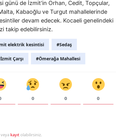
 günü de İzmit'in Orhan, Cedit, Topçular,
 Malta, Kabaoğlu ve Turgut mahallelerinde
Yozgat
esintiler devam edecek. Kocaeli genelindeki
Zonguldak
zi takip edebilirsiniz.
Aksaray
mit elektrik kesintisi
#Sedaş
Bayburt
İzmit Çarşı
#Ömerağa Mahallesi
Karaman
Kırıkkale
Batman
0
0
0
0
Şırnak
Bartın
Ardahan
r veya
kayıt
olabilirsiniz.
Iğdır