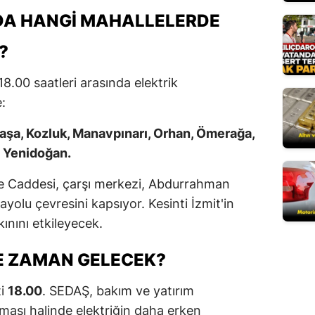
'DA HANGI MAHALLELERDE
Mersin
?
İstanbul
İzmir
8.00 saatleri arasında elektrik
:
Kars
şa, Kozluk, Manavpınarı, Orhan, Ömerağa,
Kastamonu
e Yenidoğan.
Kayseri
ye Caddesi, çarşı merkezi, Abdurrahman
Kırklareli
yolu çevresini kapsıyor. Kesinti İzmit'in
Kırşehir
ınını etkileyecek.
Kocaeli
NE ZAMAN GELECEK?
Konya
ti
18.00
. SEDAŞ, bakım ve yatırım
Kütahya
ması halinde elektriğin daha erken