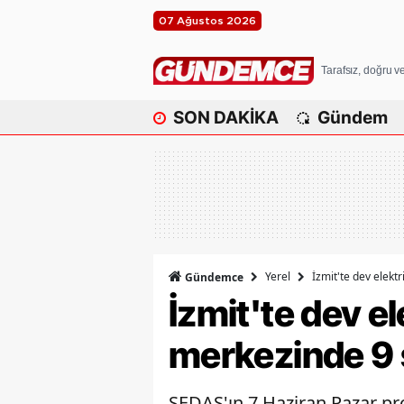
07 Ağustos 2026
Tarafsız, doğru 
SON DAKİKA
Gündem
Yerel
İzmit'te dev elektr
Gündemce
İzmit'te dev el
merkezinde 9 s
SEDAŞ'ın 7 Haziran Pazar pr