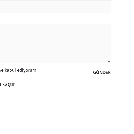
Yalova
Karabük
Kilis
Osmaniye
Düzce
e kabul ediyorum
GÖNDER
 kaçtır