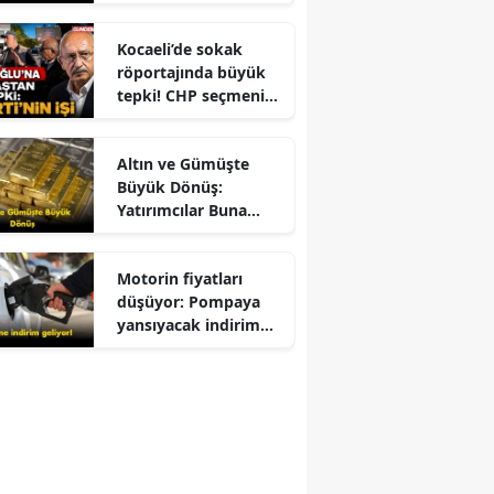
Kocaeli’de sokak
röportajında büyük
tepki! CHP seçmeni
Kemal Kılıçdaroğlu
için ne dedi?
Altın ve Gümüşte
Büyük Dönüş:
Yatırımcılar Buna
Odaklandı
Motorin fiyatları
düşüyor: Pompaya
yansıyacak indirim
belli oldu