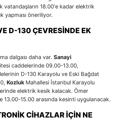
ak vatandaşların 18.00'e kadar elektrik
Malatya
ık yapması öneriliyor.
Manisa
VE D-130 ÇEVRESINDE EK
Kahramanmaraş
Mardin
lışma dalgası daha var.
Sanayi
Muğla
Sitesi caddelerinde 09.00-13.00,
Muş
elerinin D-130 Karayolu ve Eski Bağdat
00,
Kozluk
Mahallesi İstanbul Karayolu
Nevşehir
erinde elektrik kesik kalacak. Ömer
Niğde
e 13.00-15.00 arasında kesinti uygulanacak.
Ordu
RONIK CIHAZLAR IÇIN NE
Rize
Sakarya