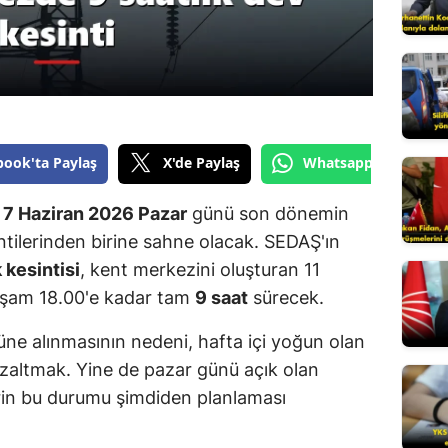
Edirne
Elazığ
Erzincan
Erzurum
book'ta Paylaş
X'de Paylaş
Whatsapp'tan Gönde
Eskişehir
,
7 Haziran 2026 Pazar
günü son dönemin
Gaziantep
intilerinden birine sahne olacak. SEDAŞ'ın
k kesintisi
, kent merkezini oluşturan 11
Giresun
kşam 18.00'e kadar tam
9 saat
sürecek.
Gümüşhane
ne alınmasının nedeni, hafta içi yoğun olan
Hakkari
azaltmak. Yine de pazar günü açık olan
Hatay
erin bu durumu şimdiden planlaması
Isparta