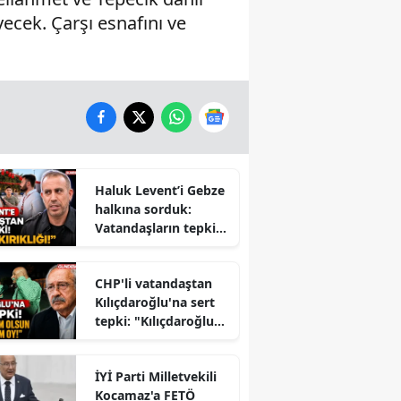
ecek. Çarşı esnafını ve
Haluk Levent’i Gebze
halkına sorduk:
Vatandaşların tepkisi
dikkat çekti
CHP'li vatandaştan
Kılıçdaroğlu'na sert
tepki: "Kılıçdaroğlu
İktidara mı
Çalışıyor?" Tartışması
İYİ Parti Milletvekili
Büyüyor
Kocamaz'a FETÖ