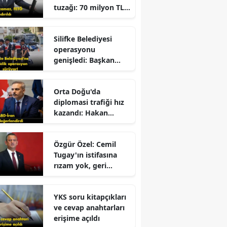
tuzağı: 70 milyon TL
dolandırıldı!
Silifke Belediyesi
operasyonu
genişledi: Başkan
yardımcısı gözaltına
alındı
r
Orta Doğu'da
diplomasi trafiği hız
kazandı: Hakan
Fidan'dan kritik
mesajlar!
Özgür Özel: Cemil
Tugay'ın istifasına
rızam yok, geri
dönmesini
bekliyorum!
YKS soru kitapçıkları
ve cevap anahtarları
erişime açıldı