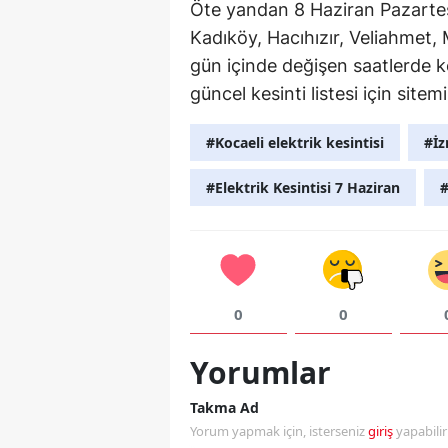
Öte yandan 8 Haziran Pazartesi
Kadıköy, Hacıhızır, Veliahmet,
gün içinde değişen saatlerde k
güncel kesinti listesi için sitemi
#Kocaeli elektrik kesintisi
#İz
#Elektrik Kesintisi 7 Haziran
#
0
0
Yorumlar
Takma Ad
Yorum yapmak için, isterseniz
giriş
yapabili