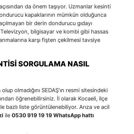
i açısından da önem taşıyor. Uzmanlar kesinti
Samsun
 dondurucu kapaklarının mümkün olduğunca
Siirt
açılmayan bir derin dondurucu gıdayı
 Televizyon, bilgisayar ve kombi gibi hassas
Sinop
lanmalarına karşı fişten çekilmesi tavsiye
Sivas
Tekirdağ
INTISI SORGULAMA NASIL
Tokat
Trabzon
 olup olmadığını SEDAŞ'ın resmi sitesindeki
Tunceli
ndan öğrenebilirsiniz. İl olarak Kocaeli, ilçe
e bazlı liste görüntülenebiliyor. Arıza ve acil
Şanlıurfa
zi
ile
0530 919 19 19 WhatsApp hattı
Uşak
Van