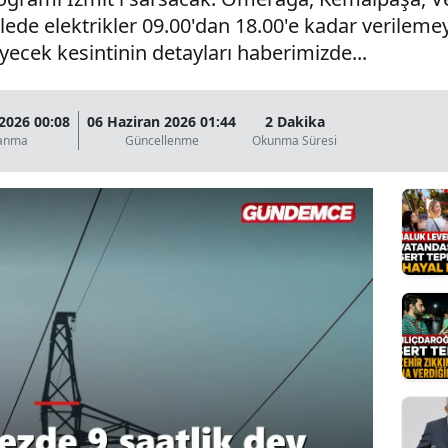
de elektrikler 09.00'dan 18.00'e kadar verilemey
Bilecik
yecek kesintinin detayları haberimizde...
Bingöl
Bitlis
2026 00:08
06 Haziran 2026 01:44
2 Dakika
lanma
Güncellenme
Okunma Süresi
Bolu
Burdur
Bursa
Çanakkale
Çankırı
Çorum
Denizli
Diyarbakır