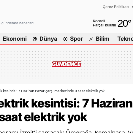
Çerez Politikası
Adana
20
°
Kocaeli
ve gündemce haberler!
Parçalı bulutlu
Adıyaman
Ekonomi
Dünya
Spor
Bilim
Tekno
Afyonkarahisar
Ağrı
Amasya
Ankara
Antalya
ik kesintisi: 7 Haziran Pazar çarşı merkezinde 9 saat elektrik yok
ektrik kesintisi: 7 Hazira
Artvin
aat elektrik yok
Aydın
Balıkesir
ogramı İzmit'i sarsacak: Ömerağa, Kemalpaşa, Ve