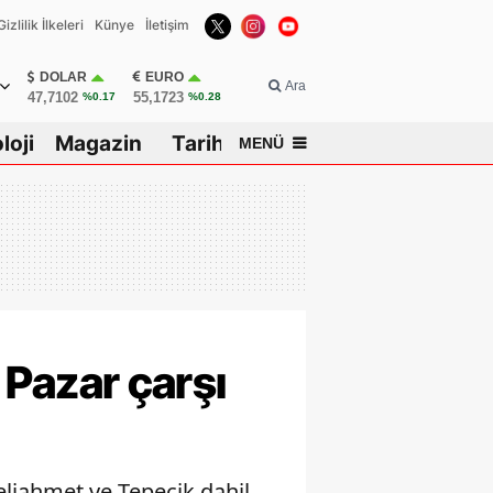
Gizlilik İlkeleri
Künye
İletişim
DOLAR
EURO
Ara
47,7102
55,1723
%0.17
%0.28
loji
Magazin
Tarih
MENÜ
n Pazar çarşı
liahmet ve Tepecik dahil