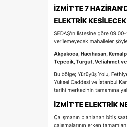
İZMIT'TE 7 HAZIRAN
ELEKTRIK KESILECEK
SEDAŞ'ın listesine göre 09.00-1
verilemeyecek mahalleler şöyle
Akçakoca, Hacıhasan, Kemalpa
Tepecik, Turgut, Veliahmet v
Bu bölge; Yürüyüş Yolu, Fethi
Yüksel Caddesi ve İstanbul Kara
tarihi merkezinin tamamına yak
İZMIT'TE ELEKTRIK 
Çalışmanın planlanan bitiş saa
çalışmalarının erken tamamlan