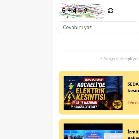
* Bu içerik ile ilgili 
SEDAŞ
kesin
#Yerel
İzmit
Bakan