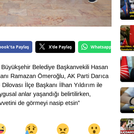
Edirne
Elazığ
Erzincan
Erzurum
book'ta Paylaş
X'de Paylaş
Whatsapp'tan Gönde
Eskişehir
i Büyükşehir Belediye Başkanvekili Hasan
Gaziantep
kanı Ramazan Ömeroğlu, AK Parti Darıca
Giresun
Dilovası İlçe Başkanı İlhan Yıldırım ile
Gümüşhan
uygusal anlar yaşandığı belirtilirken,
etini de görmeyi nasip etsin”
Hakkari
Hatay
Isparta