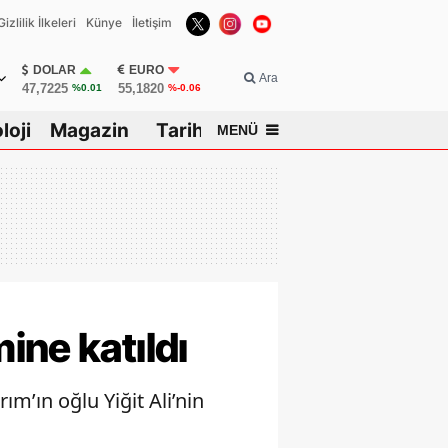
Gizlilik İlkeleri
Künye
İletişim
DOLAR
EURO
Ara
47,7225
55,1820
%0.01
%-0.06
loji
Magazin
Tarih
MENÜ
sar
ine katıldı
ım’ın oğlu Yiğit Ali’nin