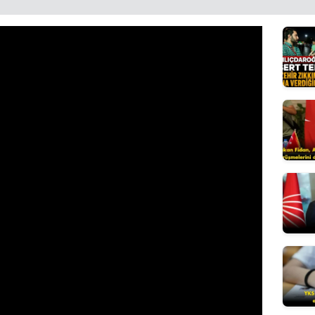
Yozgat
Zonguldak
Aksaray
Bayburt
Karaman
Kırıkkale
Batman
Şırnak
Bartın
Ardahan
Iğdır