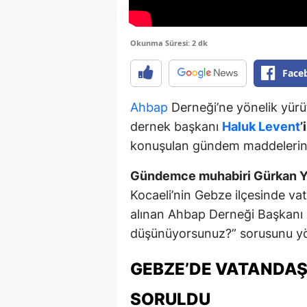
Okunma Süresi: 2 dk
Face
Ahbap
Derneği’ne yönelik yür
dernek başkanı
Haluk Levent
’
konuşulan gündem maddelerind
Gündemce muhabiri Gürkan Y
Kocaeli’nin Gebze ilçesinde va
alınan Ahbap Derneği Başkanı
düşünüyorsunuz?” sorusunu yön
GEBZE’DE VATANDA
SORULDU