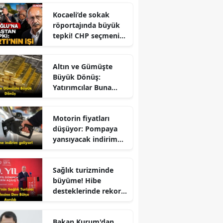
Kocaeli’de sokak
röportajında büyük
tepki! CHP seçmeni
Kemal Kılıçdaroğlu
r
için ne dedi?
Altın ve Gümüşte
Büyük Dönüş:
Yatırımcılar Buna
Odaklandı
Motorin fiyatları
düşüyor: Pompaya
yansıyacak indirim
belli oldu
Sağlık turizminde
büyüme! Hibe
desteklerinde rekor
artış ve yerli üretim
hedefleriyle sektöre
Bakan Kurum'dan
yeni bir çehre