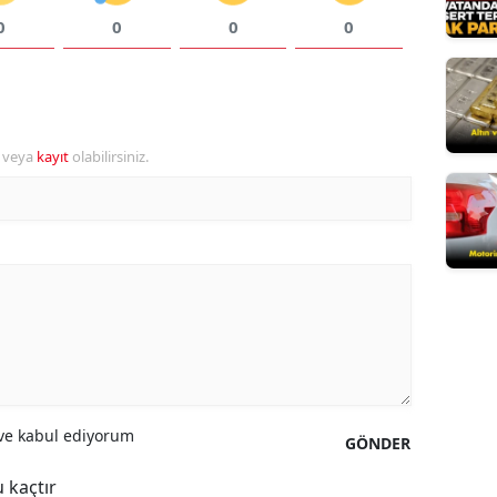
0
0
0
0
Mersin
İstanbul
İzmir
r veya
kayıt
olabilirsiniz.
Kars
Kastamonu
Kayseri
Kırklareli
Kırşehir
Kocaeli
e kabul ediyorum
Konya
GÖNDER
Kütahya
 kaçtır