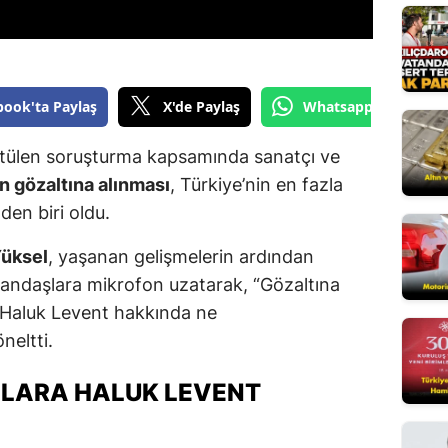
Yalova
Karabük
book'ta Paylaş
X'de Paylaş
Whatsapp'tan Gönde
Kilis
ütülen soruşturma kapsamında sanatçı ve
Osmaniye
in gözaltına alınması
, Türkiye’nin en fazla
Düzce
en biri oldu.
üksel
, yaşanan gelişmelerin ardından
tandaşlara mikrofon uzatarak, “Gözaltına
 Haluk Levent hakkında ne
eltti.
ŞLARA HALUK LEVENT