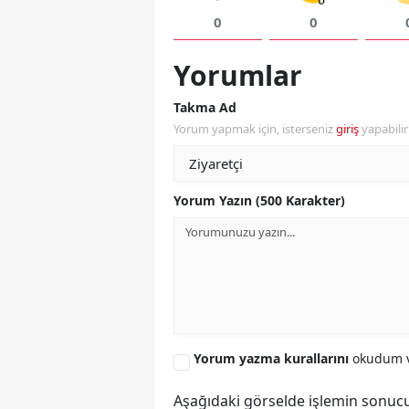
0
0
Yorumlar
Takma Ad
Yorum yapmak için, isterseniz
giriş
yapabili
Yorum Yazın (500 Karakter)
Yorum yazma kurallarını
okudum v
Aşağıdaki görselde işlemin sonucu