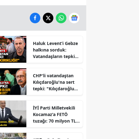
Haluk Levent’i Gebze
halkına sorduk:
Vatandaşların tepkisi
dikkat çekti
CHP'li vatandaştan
Kılıçdaroğlu'na sert
tepki: "Kılıçdaroğlu
İktidara mı
Çalışıyor?" Tartışması
İYİ Parti Milletvekili
Büyüyor
Kocamaz'a FETÖ
tuzağı: 70 milyon TL
dolandırıldı!