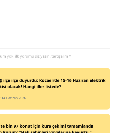
Malatya
Manisa
Kahramanm
Mardin
yorum yok, ilk yorumu siz yazın, tartışalım *
Muğla
Muş
 ilçe ilçe duyurdu: Kocaeli’de 15-16 Haziran elektrik
Nevşehir
tisi olacak! Hangi iller listede?
Niğde
/ 14 Haziran 2026
Ordu
Rize
’te bin 97 konut için kura çekimi tamamlandı!
Sakarya
 Kurum: “Hak sahipleri yuvalarına kavuştu.”