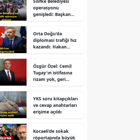
Silifke Belediyesi
operasyonu
genişledi: Başkan
yardımcısı gözaltına
alındı
Orta Doğu'da
diplomasi trafiği hız
kazandı: Hakan
r
Fidan'dan kritik
mesajlar!
Özgür Özel: Cemil
Tugay'ın istifasına
rızam yok, geri
dönmesini
bekliyorum!
e
YKS soru kitapçıkları
ve cevap anahtarları
erişime açıldı
Kocaeli’de sokak
röportajında büyük