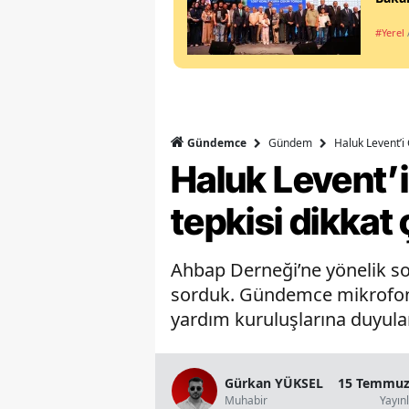
#Yerel
Gündem
Haluk Levent’i 
Gündemce
Haluk Levent’i
tepkisi dikkat 
Ahbap Derneği’ne yönelik so
sorduk. Gündemce mikrofonun
yardım kuruluşlarına duyulan
Gürkan YÜKSEL
15 Temmuz 
Muhabir
Yayın