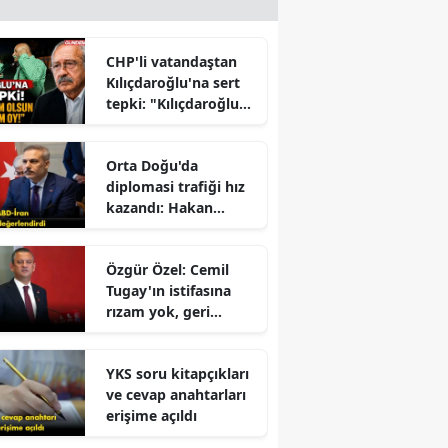
CHP'li vatandaştan
Kılıçdaroğlu'na sert
tepki: "Kılıçdaroğlu
İktidara mı
Çalışıyor?" Tartışması
Orta Doğu'da
Büyüyor
diplomasi trafiği hız
kazandı: Hakan
Fidan'dan kritik
mesajlar!
Özgür Özel: Cemil
Tugay'ın istifasına
rızam yok, geri
dönmesini
bekliyorum!
YKS soru kitapçıkları
ve cevap anahtarları
erişime açıldı