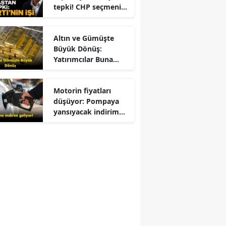
tepki! CHP seçmeni
Kemal Kılıçdaroğlu
için ne dedi?
Altın ve Gümüşte
Büyük Dönüş:
Yatırımcılar Buna
Odaklandı
Motorin fiyatları
düşüyor: Pompaya
yansıyacak indirim
belli oldu