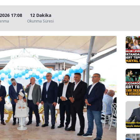
Bilecik
 2026 17:08
12 Dakika
Bingöl
lanma
Okunma Süresi
Bitlis
Bolu
Burdur
Bursa
Çanakkale
Çankırı
Çorum
Denizli
Diyarbakır