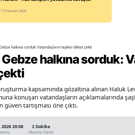
Samsun
/ 13 Haziran 2026
Siirt
Sinop
Sivas
Gebze halkına sorduk: Vatandaşların tepkisi dikkat çekti
 Gebze halkına sorduk: V
Tekirdağ
çekti
Tokat
Trabzon
ruşturma kapsamında gözaltına alınan Haluk Lev
a konuşan vatandaşların açıklamalarında şaşkınl
Tunceli
 güven tartışması öne çıktı.
Şanlıurfa
Uşak
2026 20:08
2 Dakika
lanma
Okunma Süresi
Van