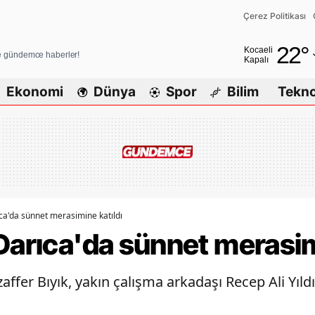
Çerez Politikası
Adana
22
°
Kocaeli
ve gündemce haberler!
Kapalı
Adıyaman
Ekonomi
Dünya
Spor
Bilim
Tekno
Afyonkarahi
Ağrı
Amasya
Ankara
Antalya
ca'da sünnet merasimine katıldı
Darıca'da sünnet merasim
Artvin
Aydın
fer Bıyık, yakın çalışma arkadaşı Recep Ali Yıldır
Balıkesir