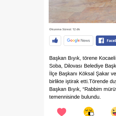
Okunma Süresi: 12 dk
Face
Başkan Bıyık, törene Kocael
Soba, Dilovası Belediye Baş
İlçe Başkanı Köksal Şakar ve 
birlikte iştirak etti.Törende d
Başkan Bıyık, “Rabbim mürüvv
temennisinde bulundu.