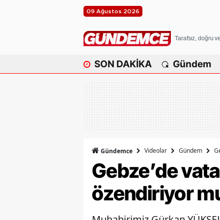
09 Ağustos 2026
Tarafsız, doğru 
SON DAKİKA
Gündem
Videolar
Gündem
Ge
Gündemce
Gebze’de vatan
özendiriyor m
Muhabirimiz Gürkan YÜKSEL, 