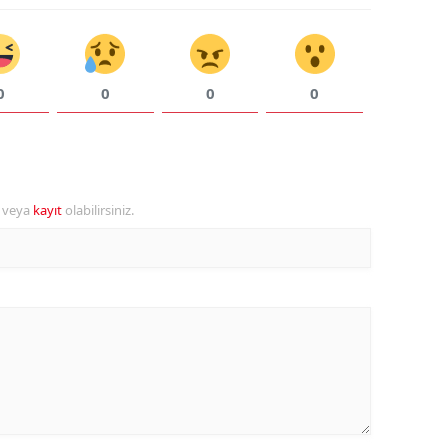
Samsun
Siirt
0
0
0
0
Sinop
Sivas
Tekirdağ
r veya
kayıt
olabilirsiniz.
Tokat
Trabzon
Tunceli
Şanlıurfa
Uşak
Van