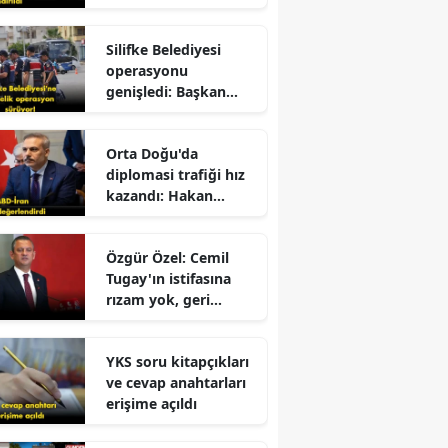
dolandırıldı!
Silifke Belediyesi
operasyonu
genişledi: Başkan
yardımcısı gözaltına
alındı
Orta Doğu'da
diplomasi trafiği hız
kazandı: Hakan
Fidan'dan kritik
r
mesajlar!
Özgür Özel: Cemil
Tugay'ın istifasına
rızam yok, geri
e
dönmesini
bekliyorum!
YKS soru kitapçıkları
ve cevap anahtarları
erişime açıldı