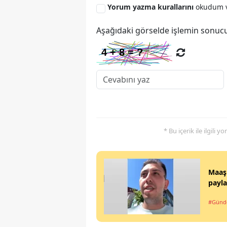
Yorum yazma kurallarını
okudum v
Aşağıdaki görselde işlemin sonucu
* Bu içerik ile ilgili 
Maaşı
payla
#Gün