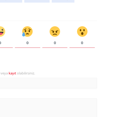
Samsun
Siirt
Sinop
Sivas
0
0
0
0
Tekirdağ
Tokat
Trabzon
r veya
kayıt
olabilirsiniz.
Tunceli
Şanlıurfa
Uşak
Van