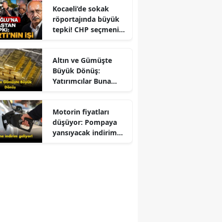
Kocaeli’de sokak
röportajında büyük
tepki! CHP seçmeni
Kemal Kılıçdaroğlu
için ne dedi?
Altın ve Gümüşte
Büyük Dönüş:
Yatırımcılar Buna
Odaklandı
Motorin fiyatları
düşüyor: Pompaya
yansıyacak indirim
belli oldu