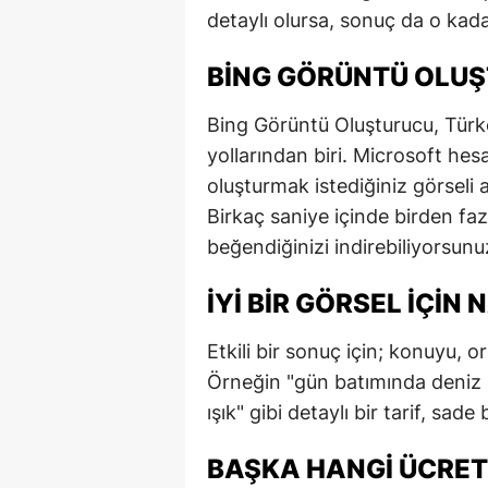
detaylı olursa, sonuç da o kada
BING GÖRÜNTÜ OLUŞT
Bing Görüntü Oluşturucu, Türk
yollarından biri. Microsoft hesa
oluşturmak istediğiniz görseli 
Birkaç saniye içinde birden fa
beğendiğinizi indirebiliyorsunu
İYI BIR GÖRSEL IÇIN
Etkili bir sonuç için; konuyu, ort
Örneğin "gün batımında deniz k
ışık" gibi detaylı bir tarif, sa
BAŞKA HANGI ÜCRET