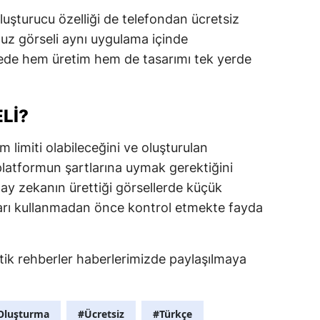
uşturucu özelliği de telefondan ücretsiz
Malatya
nuz görseli aynı uygulama içinde
Manisa
ede hem üretim hem de tasarımı tek yerde
Kahramanma
Mardin
LI?
Muğla
m limiti olabileceğini ve oluşturulan
 platformun şartlarına uymak gerektiğini
Muş
y zekanın ürettiği görsellerde küçük
Nevşehir
çları kullanmadan önce kontrol etmekte fayda
Niğde
Ordu
ratik rehberler haberlerimizde paylaşılmaya
Rize
 Oluşturma
#Ücretsiz
#Türkçe
Sakarya