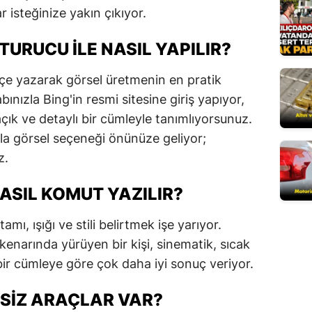
r isteğinize yakın çıkıyor.
Mersin
URUCU ILE NASIL YAPILIR?
İstanbul
İzmir
çe yazarak görsel üretmenin en pratik
bınızla Bing'in resmi sitesine giriş yapıyor,
Kars
açık ve detaylı bir cümleyle tanımlıyorsunuz.
Kastamonu
zla görsel seçeneği önünüze geliyor;
z.
Kayseri
 NASIL KOMUT YAZILIR?
Kırklareli
Kırşehir
amı, ışığı ve stili belirtmek işe yarıyor.
enarında yürüyen bir kişi, sinematik, sıcak
Kocaeli
de bir cümleye göre çok daha iyi sonuç veriyor.
Konya
SIZ ARAÇLAR VAR?
Kütahya