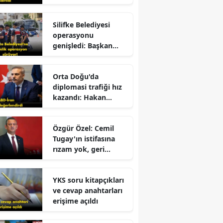
dolandırıldı!
Silifke Belediyesi
operasyonu
genişledi: Başkan
yardımcısı gözaltına
alındı
r
Orta Doğu'da
diplomasi trafiği hız
kazandı: Hakan
Fidan'dan kritik
mesajlar!
Özgür Özel: Cemil
Tugay'ın istifasına
rızam yok, geri
dönmesini
bekliyorum!
YKS soru kitapçıkları
ve cevap anahtarları
erişime açıldı