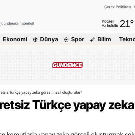
Çerez Politikası
Adana
21
°
Kocaeli
ve gündemce haberler!
Az bulutlu
Adıyaman
Ekonomi
Dünya
Spor
Bilim
Tekno
Afyonkarahis
Ağrı
Amasya
Ankara
Antalya
etsiz Türkçe yapay zeka görseli nasıl oluşturulur?
etsiz Türkçe yapay zeka 
Artvin
Aydın
Balıkesir
kçe komutlarla yapay zeka görseli oluşturmak çok