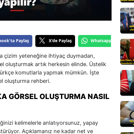
Edirne
Elazığ
Erzincan
book'ta Paylaş
X'de Paylaş
Whatsapp'tan Gönde
Erzurum
a çizim yeteneğine ihtiyaç duymadan,
Eskişehir
l oluşturmak artık herkesin elinde. Üstelik
Gaziantep
 Türkçe komutlarla yapmak mümkün. İşte
l oluşturma rehberi.
Giresun
Gümüşhane
KA GÖRSEL OLUŞTURMA NASIL
Hakkari
Hatay
ğinizi kelimelerle anlatıyorsunuz, yapay
Isparta
ştürüyor. Açıklamanız ne kadar net ve