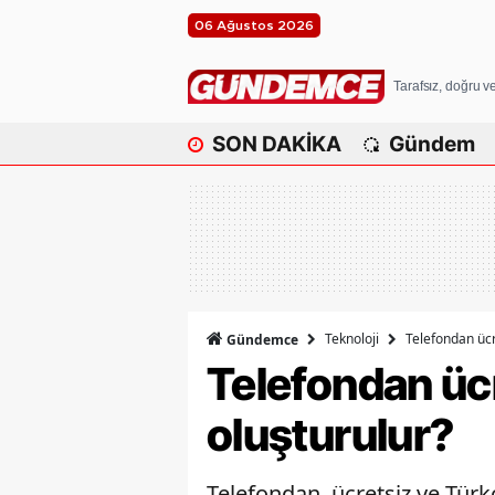
06 Ağustos 2026
Tarafsız, doğru 
SON DAKİKA
Gündem
Teknoloji
Telefondan ücr
Gündemce
Telefondan ücr
oluşturulur?
Telefondan, ücretsiz ve Tür