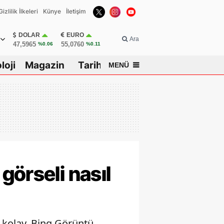
Gizlilik İlkeleri
Künye
İletişim
DOLAR
EURO
Ara
47,5965
55,0760
%0.06
%0.11
loji
Magazin
Tarih
MENÜ
ar
görseli nasıl
 kolay. Bing Görüntü