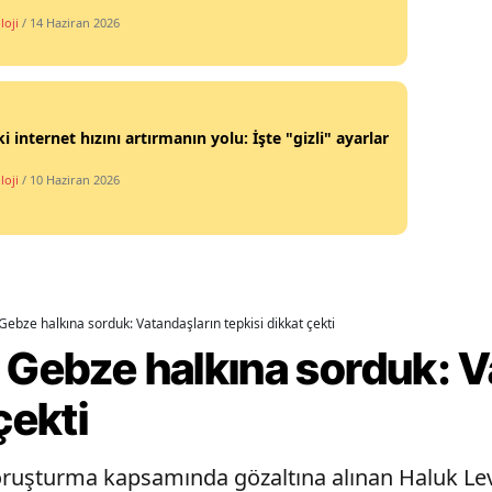
loji
/ 14 Haziran 2026
Yalova
Karabük
Kilis
i internet hızını artırmanın yolu: İşte "gizli" ayarlar
Osmaniye
loji
/ 10 Haziran 2026
Düzce
Gebze halkına sorduk: Vatandaşların tepkisi dikkat çekti
 Gebze halkına sorduk: V
çekti
ruşturma kapsamında gözaltına alınan Haluk Lev