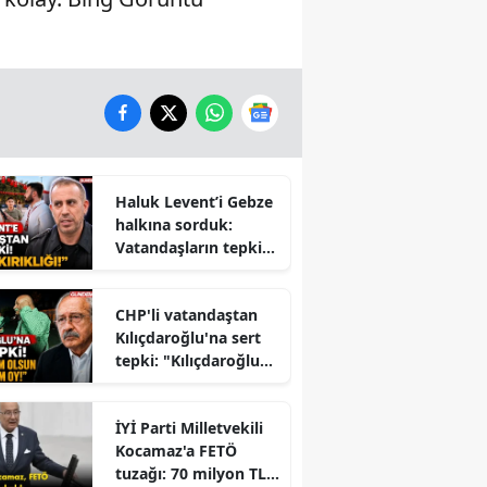
Haluk Levent’i Gebze
halkına sorduk:
Vatandaşların tepkisi
dikkat çekti
CHP'li vatandaştan
Kılıçdaroğlu'na sert
tepki: "Kılıçdaroğlu
İktidara mı
Çalışıyor?" Tartışması
İYİ Parti Milletvekili
Büyüyor
Kocamaz'a FETÖ
tuzağı: 70 milyon TL