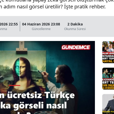
adım nasıl görsel üretilir? İşte pratik rehber.
Bilecik
Bingöl
2026 22:55
04 Haziran 2026 23:08
2 Dakika
Bitlis
lanma
Güncellenme
Okunma Süresi
Bolu
Burdur
Bursa
Çanakkale
Çankırı
Çorum
Denizli
Diyarbakır