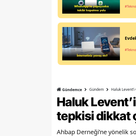
#Tekno
Evdek
#Tekno
Gündem
Haluk Levent’i 
Gündemce
Haluk Levent’i
tepkisi dikkat 
Ahbap Derneği’ne yönelik so