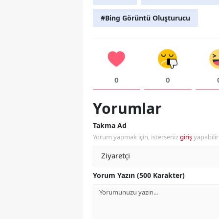
#Bing Görüntü Oluşturucu
0
0
Yorumlar
Takma Ad
Yorum yapmak için, isterseniz
giriş
yapabili
Yorum Yazın (500 Karakter)