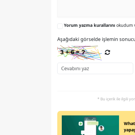
Yorum yazma kurallarını
okudum v
Aşağıdaki görselde işlemin sonucu
* Bu içerik ile ilgili 
Whats
yapay