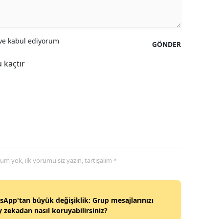
Yozgat
Zonguldak
e kabul ediyorum
GÖNDER
Aksaray
 kaçtır
Bayburt
Karaman
Kırıkkale
Batman
Şırnak
yorum yok, ilk yorumu siz yazın, tartışalım *
Bartın
Ardahan
App'tan büyük değişiklik: Grup mesajlarınızı
 zekadan nasıl koruyabilirsiniz?
Iğdır